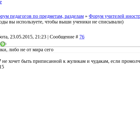
е
рум педагогов по предметам, разделам
»
Форум учителей иност
оды вы используете, чтобы выши ученики не списывали)
ота, 23.05.2015, 21:23 | Сообщение #
76
)
ки, либо не от мира сего
7
не хочет быть приписанной к жуликам и чудакам, если промол
15