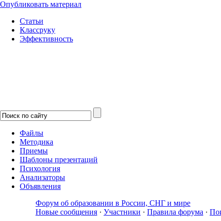
Опубликовать материал
Статьи
Классруку
Эффективность
Файлы
Методика
Приемы
Шаблоны презентаций
Психология
Анализаторы
Объявления
Форум об образовании в России, СНГ и мире
Новые сообщения
·
Участники
·
Правила форума
·
По