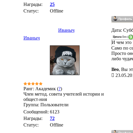
Награды:
25
Статус:
Offline
Иваныч
Дата: Субб
Цитата
Ileo
(
Иваныч
И чем это 
Само по с
Просто оно
либо чудач
Ileo
, Вы э
23.05.20
Ранг: Академик (
?
)
Член метод. совета учителей истории и
общест-ния
Группа: Пользователи
Сообщений:
6123
Награды:
72
Статус:
Offline