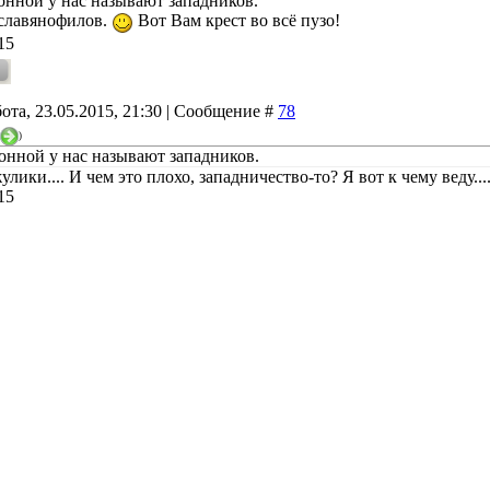
онной у нас называют западников.
славянофилов.
Вот Вам крест во всё пузо!
15
ота, 23.05.2015, 21:30 | Сообщение #
78
)
онной у нас называют западников.
 жулики.... И чем это плохо, западничество-то? Я вот к чему веду...
15