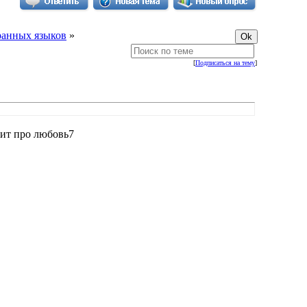
ранных языков
»
[
Подписаться на тему
]
чит про любовь7