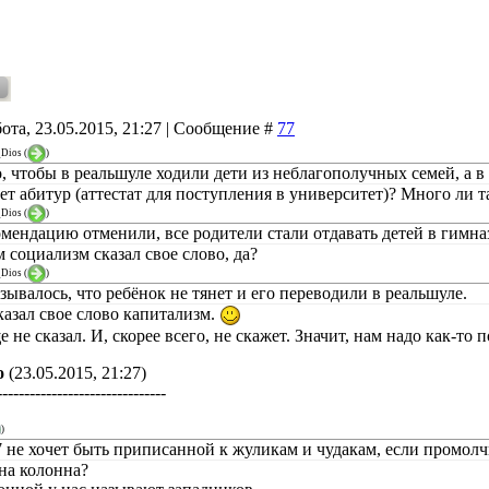
ота, 23.05.2015, 21:27 | Сообщение #
77
_Dios
(
)
о, чтобы в реальшуле ходили дети из неблагополучных семей, а 
ает абитур (аттестат для поступления в университет)? Много ли 
_Dios
(
)
омендацию отменили, все родители стали отдавать детей в гимна
м социализм сказал свое слово, да?
_Dios
(
)
зывалось, что ребёнок не тянет и его переводили в реальшуле.
казал свое слово капитализм.
е не сказал. И, скорее всего, не скажет. Значит, нам надо как-то
о
(23.05.2015, 21:27)
-------------------------------
)
a57 не хочет быть приписанной к жуликам и чудакам, если промол
она колонна?