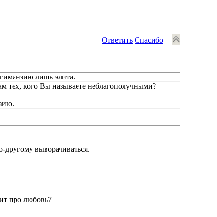
Ответить
Спасибо
в гиманзию лишь элита.
там тех, кого Вы называете неблагополучными?
зию.
 по-другому выворачиваться.
чит про любовь7