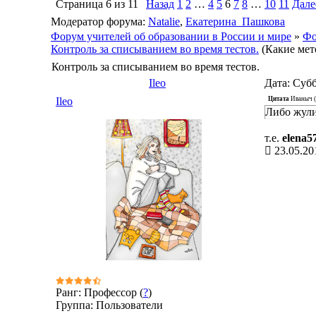
Страница
6
из
11
Назад
1
2
…
4
5
6
7
8
…
10
11
Дале
Модератор форума:
Natalie
,
Екатерина_Пашкова
Форум учителей об образовании в России и мире
»
Фо
Контроль за списыванием во время тестов.
(Какие мет
Контроль за списыванием во время тестов.
Ileo
Дата: Субб
Цитата
Иваныч
(
Ileo
Либо жули
т.е.
elena5
23.05.20
Ранг: Профессор (
?
)
Группа: Пользователи