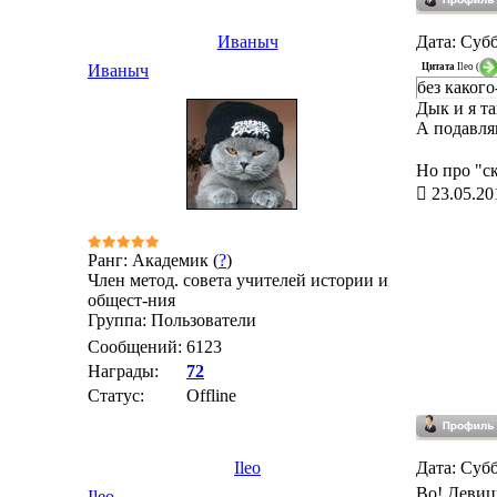
Иваныч
Дата: Субб
Цитата
Ileo
(
Иваныч
без каког
Дык и я т
А подавля
Но про "ск
23.05.20
Ранг: Академик (
?
)
Член метод. совета учителей истории и
общест-ния
Группа: Пользователи
Сообщений:
6123
Награды:
72
Статус:
Offline
Ileo
Дата: Субб
Во! Девиц
Ileo