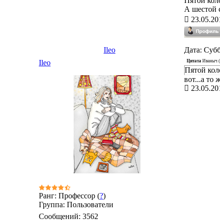
Пятой кол
А шестой 
23.05.20
Ileo
Дата: Субб
Цитата
Иваныч
(
Ileo
Пятой кол
вот...а то
23.05.20
Ранг: Профессор (
?
)
Группа: Пользователи
Сообщений:
3562