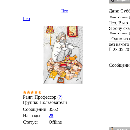
Ileo
Дата: Субб
Цитата
Иваныч
(
Ileo
Ileo, Вы э
Я хочу ска
Цитата
Иваныч
(
. Одно из
без какого
23.05.20
Сообщени
Ранг: Профессор (
?
)
Группа: Пользователи
Сообщений:
3562
Награды:
25
Статус:
Offline