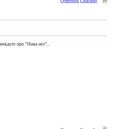
Ответить
Спасибо
анекдоте про "Пива нет"..