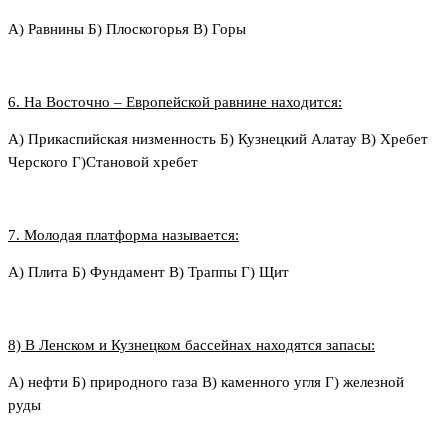
А) Равнины Б) Плоскогорья В) Горы
6. На Восточно – Европейской равнине находится:
А) Прикаспийская низменность Б) Кузнецкий Алатау В) Хребет
Черского Г)Становой хребет
7. Молодая платформа называется:
А) Плита Б) Фундамент В) Траппы Г) Щит
8) В Ленском и Кузнецком бассейнах находятся запасы:
А) нефти Б) природного газа В) каменного угля Г) железной
руды