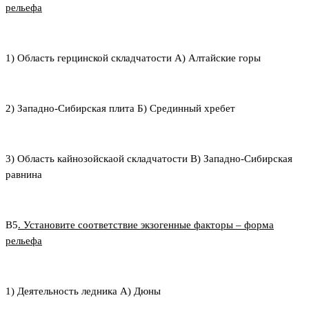
рельефа
1) Область герцинской складчатости А) Алтайские горы
2) Западно-Сибирская плита Б) Срединный хребет
3) Область кайнозойскаой складчатости В) Западно-Сибирская
равнина
В5
. Установите соответствие экзогенные факторы – форма
рельефа
1) Деятельность ледника А) Дюны