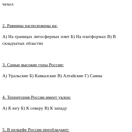
чехол
2. Равнины расположены на:
А) На границах литосферных плит Б) На платформах В) В
складчатых областях
3. Самые высокие горы России:
А) Уральские Б) Кавказские В) Алтайские Г) Саяны
4. Территория России имеет уклон:
А) К югу Б) К северу В) К западу
5. В рельефе России преобладают: