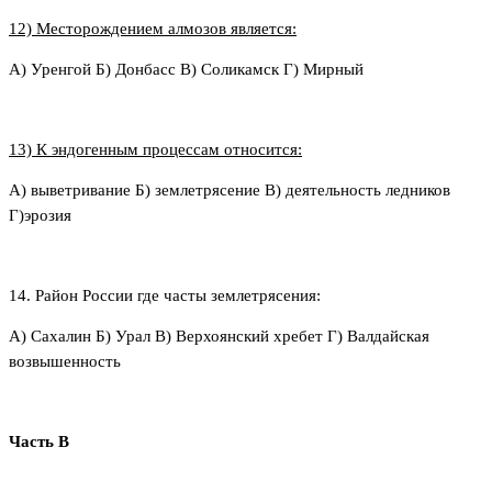
12) Месторождением алмозов является:
А) Уренгой Б) Донбасс В) Соликамск Г) Мирный
13) К эндогенным процессам относится:
А) выветривание Б) землетрясение В) деятельность ледников
Г)эрозия
14. Район России где часты землетрясения:
А) Сахалин Б) Урал В) Верхоянский хребет Г) Валдайская
возвышенность
Часть В