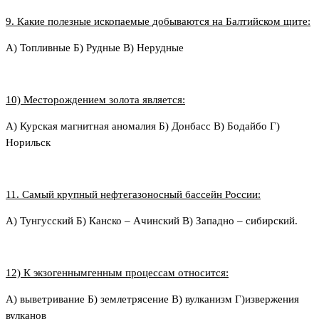
9. Какие полезные ископаемые добываются на Балтийском щите:
А) Топливные Б) Рудные В) Нерудные
10) Месторождением золота является:
А) Курская магнитная аномалия Б) Донбасс В) Бодайбо Г)
Норильск
11. Самый крупный нефтегазоносный бассейн России:
А) Тунгусский Б) Канско – Ачинский В) Западно – сибирский.
12) К экзогеннымгенным процессам относится:
А) выветривание Б) землетрясение В) вулканизм Г)извержения
вулканов