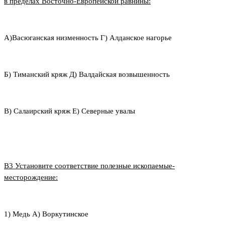
в пределах Восточно-Европейской равнины:
А)Васюганская низменность Г) Алданское нагорье
Б) Тиманский кряж Д) Валдайская возвышенность
В) Салаирский кряж Е) Северные увалы
В3 Установите соответствие полезные ископаемые-
месторождение:
1) Медь А) Воркутинское