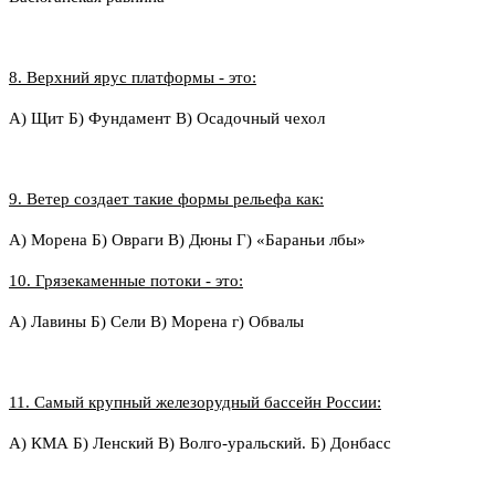
8. Верхний ярус платформы - это:
А) Щит Б) Фундамент В) Осадочный чехол
9. Ветер создает такие формы рельефа как:
А) Морена Б) Овраги В) Дюны Г) «Бараньи лбы»
10. Грязекаменные потоки - это:
А) Лавины Б) Сели В) Морена г) Обвалы
11. Самый крупный железорудный бассейн России:
А) КМА Б) Ленский В) Волго-уральский.
Б) Донбасс