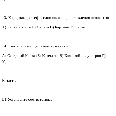
13. К формам рельефа ледникового происхождения относятся:
А) цирки и троги Б) Овраги В) Барханы Г) Балки
14. Район России где развит вулканизм
:
А) Северный Кавказ Б) Камчатка В) Кольский полуостров Г)
Урал
В часть
В1 Установите соответствие: