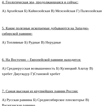
4. Геологическая эра, продолжающаяся и сейчас:
А) Архейская Б) Кайнозойская В) Мезозойская Г) Палеозойская
5. Какие полезные ископаемые добываются на Западно-
сибирской равнине:
А) Топливные Б) Рудные В) Нерудные
6. На Восточно – Европейской равнине находится:
А) Среднерусская возвышенность Б) Кузнецкий Алатау В)
хребет Джугждур Г)Становой хребет
7. Самая высокая из крупнейших равнин России:
А) Русская равнина Б) Среднесибирское плоскогорье В)
Васюганская равнина