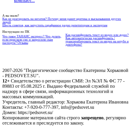
компьют...
А вы знали?
Как не реагировать на негатив? Почему меня ранит критика и высказывания других
людей
Шесть советов, как запустить сарафанное радио репетиторам и экспертам
Инструкции по ПК
Как расшифровать текст из видео или аудио?
Что такое ТАНАИС экспресс? Что делать,
Как автоматически расшифровать /
если прислали смс и запросили скан
транскрибировать текст из видео на ютубе и
паспорта? Отзывы
диктофона?
2007-2026 "Педагогическое сообщество Екатерины Хорьковой
- PEDSOVET.SU".
12+
Свидетельство о регистрации СМИ: Эл №ЭЛ № ФС 77 -
89883 от 05.08.2025 г. Выдано Федеральной службой по
надзору в сфере связи, информационных технологий и
массовых коммуникаций.
Учредитель, главный редактор: Хорькова Екатерина Ивановна
Контакты: +7-920-0-777-397, info@pedsovet.su
Домен: https://pedsovet.su/
Копирование материалов сайта строго
запрещено
, регулярно
отслеживается и преследуется по закону.