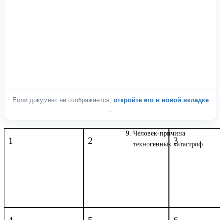
Если документ не отображается,
откройте его в новой вкладке
.
Человек-причина
1
2
3
техногенных катастроф.