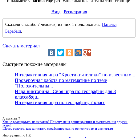
и нажмите
Спасибо
еще раз. Ваше имя появится на этой стрнице.
Вход
|
Регистрация
Сказали спасибо 7 человек, из них 1 пользователь:
Наталья
Барабаш
.
Скачать материал
Смотрите похожие материалы
Интерактивная игра "Крестики-нолики" по известным...
Проверочная работа по математике по теме
"Положительны...
Игра-викторина "Своя игра по географии для 8
класса&qu...
Интерактивная игра по географии; 7 класс
А вы знали?
Как не реагировать на негатив? Почему меня ранит критика и высказывания других
людей
Шесть советов, как запустить сарафанное радио репетиторам и экспертам
Инструкции по ПК