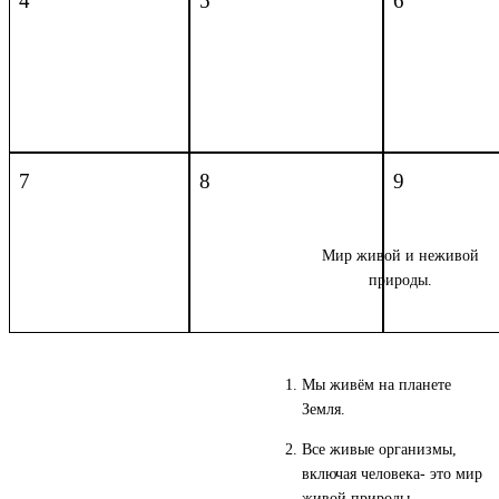
4
5
6
7
8
9
Мир живой и неживой
природы.
Мы живём на планете
Земля.
Все живые организмы,
включая человека- это мир
живой природы.