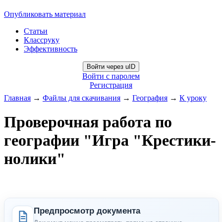
Опубликовать материал
Статьи
Классруку
Эффективность
Войти через uID
Войти с паролем
Регистрация
Главная
→
Файлы для скачивания
→
География
→
К уроку
Проверочная работа по
географии "Игра "Крестики-
нолики"
Предпросмотр документа