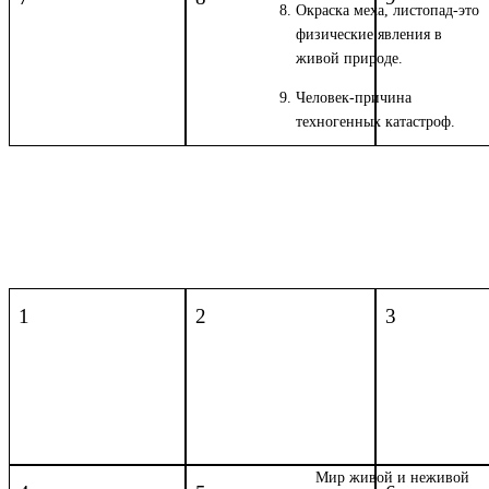
Окраска меха, листопад-это
физические явления в
живой природе.
Человек-причина
техногенных катастроф.
1
2
3
Мир живой и неживой