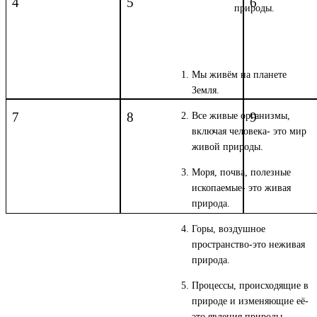
4
5
6
природы.
Мы живём на планете
Земля.
7
8
9
Все живые организмы,
включая человека- это мир
живой природы.
Моря, почва, полезные
ископаемые- это живая
природа.
Горы, воздушное
пространство-это неживая
природа.
Процессы, происходящие в
природе и изменяющие её-
это явления природы.