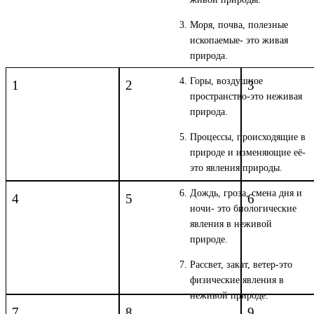
Моря, почва, полезные
ископаемые- это живая
природа.
Горы, воздушное
1
2
3
пространство-это неживая
природа.
Процессы, происходящие в
природе и изменяющие её-
это явления природы.
Дождь, гроза, смена дня и
4
5
6
ночи- это биологические
явления в неживой
природе.
Рассвет, закат, ветер-это
физические явления в
неживой природе.
7
8
9