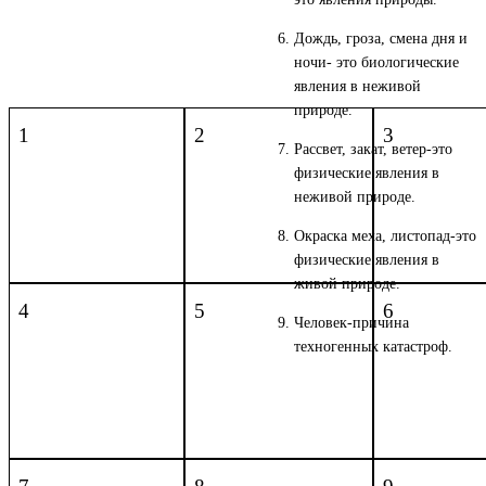
Дождь, гроза, смена дня и
ночи- это биологические
явления в неживой
природе.
1
2
3
Рассвет, закат, ветер-это
физические явления в
неживой природе.
Окраска меха, листопад-это
физические явления в
живой природе.
4
5
6
Человек-причина
техногенных катастроф.