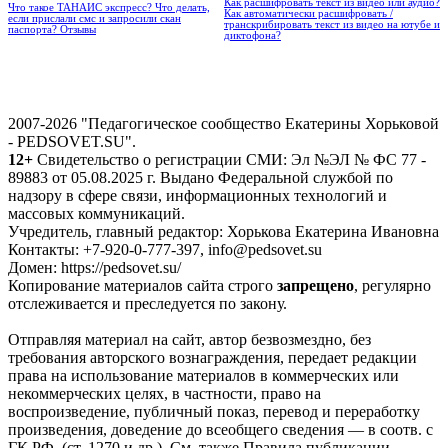
Как расшифровать текст из видео или аудио?
Что такое ТАНАИС экспресс? Что делать,
Как автоматически расшифровать /
если прислали смс и запросили скан
транскрибировать текст из видео на ютубе и
паспорта? Отзывы
диктофона?
2007-2026 "Педагогическое сообщество Екатерины Хорьковой
- PEDSOVET.SU".
12+
Свидетельство о регистрации СМИ: Эл №ЭЛ № ФС 77 -
89883 от 05.08.2025 г. Выдано Федеральной службой по
надзору в сфере связи, информационных технологий и
массовых коммуникаций.
Учредитель, главный редактор: Хорькова Екатерина Ивановна
Контакты: +7-920-0-777-397, info@pedsovet.su
Домен: https://pedsovet.su/
Копирование материалов сайта строго
запрещено
, регулярно
отслеживается и преследуется по закону.
Отправляя материал на сайт, автор безвозмездно, без
требования авторского вознаграждения, передает редакции
права на использование материалов в коммерческих или
некоммерческих целях, в частности, право на
воспроизведение, публичный показ, перевод и переработку
произведения, доведение до всеобщего сведения — в соотв. с
ГК РФ. (ст. 1270 и др.). См. также Правила публикации