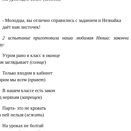
- Молодцы, вы отлично справились с заданием и Незнайка
даёт нам листочек!
2 испытание приготовила наша любимая Нюша: закончи
зу:
Утром рано в класс в оконце
ам заглядывает
(солнце
)
Только входим в кабинет
орим мы всем (
привет
)
В нашем классе есть закон
 неряхам (
запрещен
)
Парта- это не кровать
 ней нельзя (
лежать
)
На уроках не болтай