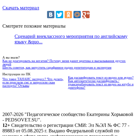
Скачать материал
Смотрите похожие материалы
Сценарий внеклассного мероприятия по английскому
языку &quo...
А вы знали?
Как не реагировать на негатив? Почему меня ранит критика и высказывания других
людей
Шесть советов, как запустить сарафанное радио репетиторам и экспертам
Инструкции по ПК
Как расшифровать текст из видео или аудио?
Что такое ТАНАИС экспресс? Что делать,
Как автоматически расшифровать /
если прислали смс и запросили скан
транскрибировать текст из видео на ютубе и
паспорта? Отзывы
диктофона?
2007-2026 "Педагогическое сообщество Екатерины Хорьковой
- PEDSOVET.SU".
12+
Свидетельство о регистрации СМИ: Эл №ЭЛ № ФС 77 -
89883 от 05.08.2025 г. Выдано Федеральной службой по