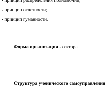
принцип распределения полномочий;
•
принцип отчетности;
•
принцип гуманности.
•
Форма организации
- сектора
Структура ученического самоуправления