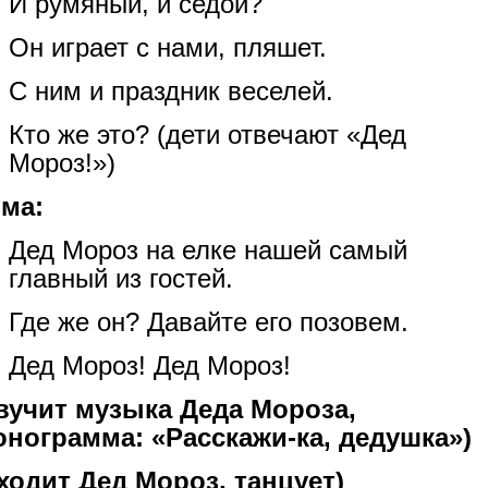
И румяный, и седой?
Он играет с нами, пляшет.
С ним и праздник веселей.
Кто же это? (дети отвечают «Дед
Мороз!»)
ма:
Дед Мороз на елке нашей самый
главный из гостей.
Где же он? Давайте его позовем.
Дед Мороз! Дед Мороз!
вучит музыка Деда Мороза,
нограмма: «Расскажи-ка, дедушка»)
ходит Дед Мороз, танцует)