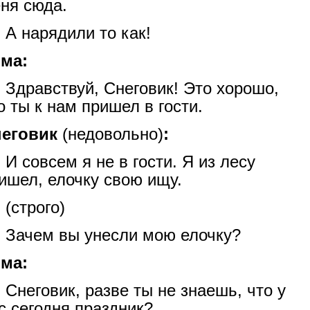
ня сюда.
А нарядили то как!
ма:
Здравствуй, Снеговик! Это хорошо,
о ты к нам пришел в гости.
неговик
(недовольно)
:
И совсем я не в гости. Я из лесу
ишел, елочку свою ищу.
(строго)
Зачем вы унесли мою елочку?
ма:
Снеговик, разве ты не знаешь, что у
с сегодня праздник?