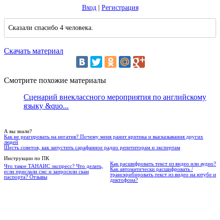
Вход
|
Регистрация
Сказали спасибо 4 человека.
Скачать материал
Смотрите похожие материалы
Сценарий внеклассного мероприятия по английскому
языку &quo...
А вы знали?
Как не реагировать на негатив? Почему меня ранит критика и высказывания других
людей
Шесть советов, как запустить сарафанное радио репетиторам и экспертам
Инструкции по ПК
Как расшифровать текст из видео или аудио?
Что такое ТАНАИС экспресс? Что делать,
Как автоматически расшифровать /
если прислали смс и запросили скан
транскрибировать текст из видео на ютубе и
паспорта? Отзывы
диктофона?