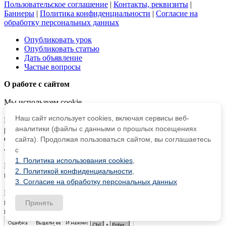
Пользовательское соглашение
|
Контакты, реквизиты
|
Баннеры
|
Политика конфиденциальности
|
Согласие на
обработку персональных данных
Опубликовать урок
Опубликовать статью
Дать объявление
Частые вопросы
О работе с сайтом
Мы используем cookie.
Наш сайт использует cookies, включая сервисы веб-
Публикуя материалы на сайте (комментарии, статьи,
аналитики (файлы с данными о прошлых посещениях
разработки и др.), пользователи берут на себя всю
ответственность за содержание материалов и разрешение
сайта). Продолжая пользоваться сайтом, вы соглашаетесь
любых спорных вопросов с третьми лицами.
с
1. Политика использования cookies
,
При этом редакция сайта готова оказывать всяческую
2. Политикой конфиденциальности
,
поддержку как в публикации, так и других вопросах.
3. Согласие на обработку персональных данных
Если вы обнаружили, что на нашем сайте незаконно
используются материалы,
сообщите администратору
—
Принять
материалы будут удалены.