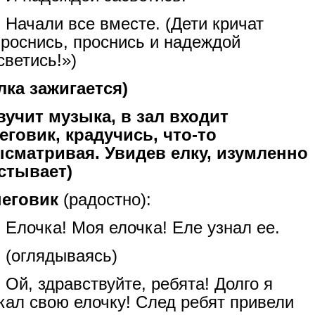
Начали все вместе. (Дети кричат
роснись, проснись и надеждой
светись!»)
лка зажигается)
вучит музыка, в зал входит
еговик, крадучись, что-то
сматривая. Увидев елку, изумленно
стывает)
неговик
(радостно):
Елочка! Моя елочка! Еле узнал ее.
(оглядываясь)
Ой, здравствуйте, ребята! Долго я
кал свою елочку! След ребят привели