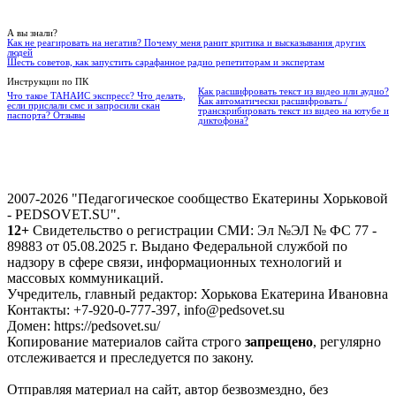
А вы знали?
Как не реагировать на негатив? Почему меня ранит критика и высказывания других
людей
Шесть советов, как запустить сарафанное радио репетиторам и экспертам
Инструкции по ПК
Как расшифровать текст из видео или аудио?
Что такое ТАНАИС экспресс? Что делать,
Как автоматически расшифровать /
если прислали смс и запросили скан
транскрибировать текст из видео на ютубе и
паспорта? Отзывы
диктофона?
2007-2026 "Педагогическое сообщество Екатерины Хорьковой
- PEDSOVET.SU".
12+
Свидетельство о регистрации СМИ: Эл №ЭЛ № ФС 77 -
89883 от 05.08.2025 г. Выдано Федеральной службой по
надзору в сфере связи, информационных технологий и
массовых коммуникаций.
Учредитель, главный редактор: Хорькова Екатерина Ивановна
Контакты: +7-920-0-777-397, info@pedsovet.su
Домен: https://pedsovet.su/
Копирование материалов сайта строго
запрещено
, регулярно
отслеживается и преследуется по закону.
Отправляя материал на сайт, автор безвозмездно, без