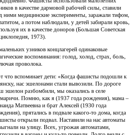
ждодневно. Фашисты использовали малолетних
ников в качестве дармовой рабочей силы, ставили
д ними медицинские эксперименты, заражали тифом,
патитом, а потом наблюдали, у детей забирали кровь,
пользуя их в качестве доноров (Большая Советская
циклопедия, 1973).
маленьких узников концлагерей одинаковые
агические воспоминания: голод, холод, страх, боль,
лючая проволока.
т что вспоминает дети: «Когда фашисты подошли к
янску, нас эшелонами стали вывозили. По дороге
ш эшелон разбомбили, мы оказались в селе
маричи. Помню, как я (1937 года рождения), мама –
наида Матвеевна и брат Алексей (1930 года
ждения), прятались в подвале какого-то дома, когда
шисты открыли подвал. Наставили на нас автоматы
выгнали на улицу. Всех, угрожая автоматами,
грузили в вагоны и куда-то повезли. Долго везли с