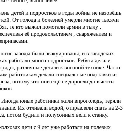
жественнее, выносливее.
знь детей и подростков в годы войны не назовёшь
гкой. От голода и болезней умерли многие тысячи
бят, те кто выжил помогали армии в тылу ,
еспечивая её продовольствием , снаряжением и
еприпасами.
огие заводы были эвакуированы, и в заводских
хах работало много подростков. Ребята делали
аряды, различные детали к военной технике. Часто
ким работникам делали специальные подставки из
рева, потому что они ещё не доросли до высоты
анков.
.. Иногда юные работники жили впроголодь, теряли
знание. Их отливали водой, отправляли спать на 2-3
са, потом будили и полусонных вели к станку.
колхозах дети с 9 лет уже работали на полевых