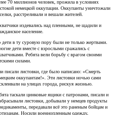
лее 70 миллионов человек, прожила в условиях
стокой немецкой оккупации. Оккупанты уничтожали
селки, расстреливали и вешали жителей.
хватчики издевались над пленными, не щадили и
ажданское население.
 дети в ту суровую пору были не только жертвами.
огие дети вместе с взрослыми сражались с
хватчиками. Ребята вели борьбу с врагом своими
тскими силами.
и писали листовки, где было написано: «Смерть
мецким оккупантам!». Эти листовки ночью сами
склеивали на улицах города, рискуя жизнью.
бята таскали цинковые ящики с патронами, писали и
збрасывали листовки, добывали у немцев продукты
медикаменты, передавали всё это раненым бойцам и
ртизанам. Носили военнопленным одежду,