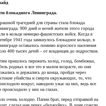
лайд
ти блокадного Ленинграда.
рашной трагедией для страны стала блокада
нинграда. 900 дней и ночей жители этого города
ли в кольце немецко-фашистских войск. Когда в
нтябре 1941 года замкнулось блокадное кольцо, в
нинграде оставалось помимо взрослого населения
оло 400 тысяч детей – от младенцев до подростков.
тям пришлось пережить холод, голод, бомбежки,
бель родных и все это в малом возрасте, но они
ржались и держались до конца, пройдя через
стокие убийства и смерти окружающих, то, что
оисходило вокруг, наводило ужас на них, ведь все
о происходило у них на глазах.
ло очень холодно. Папин брат, перед отправкой на
онт, сделал нам печку «буржуйку». В доме сожгли