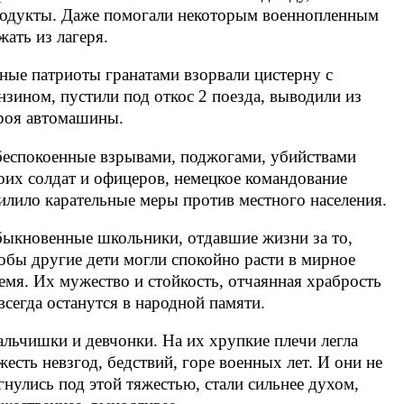
одукты. Даже помогали некоторым военнопленным
жать из лагеря.
ые патриоты гранатами взорвали цистерну с
нзином, пустили под откос 2 поезда, выводили из
роя автомашины.
еспокоенные взрывами, поджогами, убийствами
оих солдат и офицеров, немецкое командование
илило карательные меры против местного населения.
ыкновенные школьники, отдавшие жизни за то,
обы другие дети могли спокойно расти в мирное
емя. Их мужество и стойкость, отчаянная храбрость
всегда останутся в народной памяти.
льчишки и девчонки. На их хрупкие плечи легла
жесть невзгод, бедствий, горе военных лет. И они не
гнулись под этой тяжестью, стали сильнее духом,