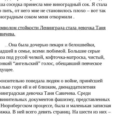
ша соседка принесла мне виноградный сок. Я стала
о пить, от него мне не становилось плохо – вот так
ноградным соком меня откормили .
мволом стойкости Ленинграда стала девочка Таня
вичева.
Она была дочерью пекаря и белошвейки,
…
адшей в семье, всеми любимой. Большие серые
аза под русой челкой, кофточка-матроска, чистый,
онкий “ангельский” голос, обещавший певческое
дущее.
онзительно поведала людям о войне, принёсшей
олько горя ей и её близким, двенадцатилетняя
нинградская девочка Таня Савичева. Среди
винительных документов фашизму, представленных
 Нюрнбергском процессе, была и маленькая записная
ижка. В ней всего девять страниц. На шести из них –