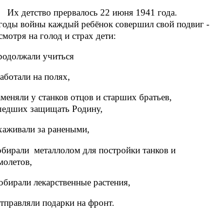
Их детство прервалось 22 июня 1941 года.
годы войны каждый ребёнок совершил свой подвиг -
смотря на голод и страх дети:
родолжали учиться
работали на полях,
аменяли у станков отцов и старших братьев,
едших защищать Родину,
хаживали за ранеными,
обирали металлолом для постройки танков и
молетов,
собирали лекарственные растения,
отправляли подарки на фронт.