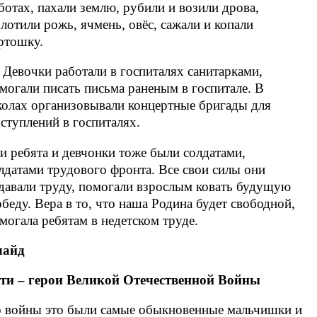
ботах, пахали землю, рубили и возили дрова,
лотили рожь, ячмень, овёс, сажали и копали
ртошку.
.. Девочки работали в госпиталях санитарками,
могали писать письма раненым в госпитале. В
олах организовывали концертные бригады для
ступлений в госпиталях.
и ребята и девчонки тоже были солдатами,
лдатами трудового фронта. Все свои силы они
давали труду, помогали взрослым ковать будущую
беду. Вера в то, что наша Родина будет свободной,
могала ребятам в недетском труде.
лайд
ти – герои Великой Отечественной Войны
 войны это были самые обыкновенные мальчишки и