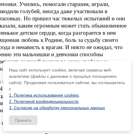
вчонки. Учились, помогали старшим, играли,
зводили голубей, иногда даже участвовали в
тасовках. Но пришел час тяжелых испытаний и они
казали, каким огромным может стать обыкновенное
ленькое детское сердце, когда разгорается в нем
ященная любовь к Родине, боль за судьбу своего
рода и ненависть к врагам. И никто не ожидал, что
енно эти мальчишки и девчонки способны
вершить великий подвиг во славу свободы и
зависимости своей Родины!
Наш сайт использует cookies, включая сервисы веб-
аналитики (файлы с данными о прошлых посещениях
В грозные годы Великой Отечественной войны 1941-
сайта). Продолжая пользоваться сайтом, вы соглашаетесь
45гг. дети встали в шеренги бойцов - рядом с
с
цами и старшими братьями, взяв в руки винтовки и
1. Политика использования cookies
,
2. Политикой конфиденциальности
,
анаты, стали сынами полков и партизанскими
3. Согласие на обработку персональных данных
зведчиками.
Принять
 щадя себя в огне войны,