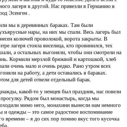
ного лагеря в другой. Нас привезли в Германию в
род Эсенген .
ли мы в деревянных бараках. Там были
ухъярусные нары, на них мы спали. Весь лагерь был
несен колючей проволокой, ворота закрыты. В
нтре лагеря стояла виселица, кто провинился, тех
шали, а остальных выгоняли, чтобы они смотрели на
знь. Кормили мерзлой брюквой и картошкой, хлеб
вали очень мало и очень редко. Рано утром всех
гоняли на работу, а дети оставались в бараках.
том для детей отвели отдельный барак.
нажды, какой-то у немцев был праздник, нас повели
 прогулку. Рядом был монастырь, когда мы
оходили мимо него, монахини вынесли нам немного
ы и одежды – это самое радостное воспоминание
го времени – я до сих пор помню вкус того кусочка
еба.