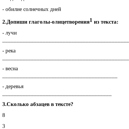
- обилие солнечных дней
1
2.Допиши глаголы-олицетворения
из текста:
- лучи
____________________________________________
- река
____________________________________________
- весна
________________________________________
- деревья
______________________________________
3.Сколько абзацев в тексте?
8
3