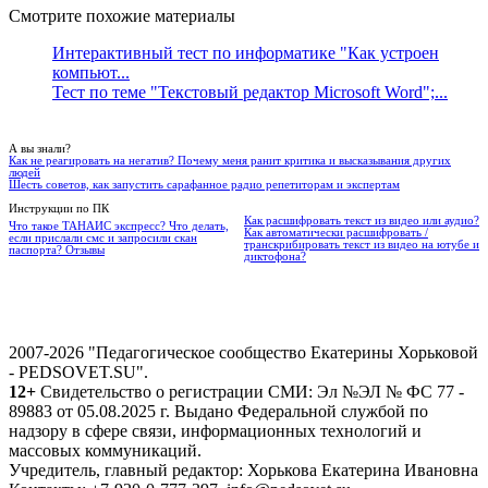
Смотрите похожие материалы
Интерактивный тест по информатике "Как устроен
компьют...
Тест по теме "Текстовый редактор Microsoft Word";...
А вы знали?
Как не реагировать на негатив? Почему меня ранит критика и высказывания других
людей
Шесть советов, как запустить сарафанное радио репетиторам и экспертам
Инструкции по ПК
Как расшифровать текст из видео или аудио?
Что такое ТАНАИС экспресс? Что делать,
Как автоматически расшифровать /
если прислали смс и запросили скан
транскрибировать текст из видео на ютубе и
паспорта? Отзывы
диктофона?
2007-2026 "Педагогическое сообщество Екатерины Хорьковой
- PEDSOVET.SU".
12+
Свидетельство о регистрации СМИ: Эл №ЭЛ № ФС 77 -
89883 от 05.08.2025 г. Выдано Федеральной службой по
надзору в сфере связи, информационных технологий и
массовых коммуникаций.
Учредитель, главный редактор: Хорькова Екатерина Ивановна