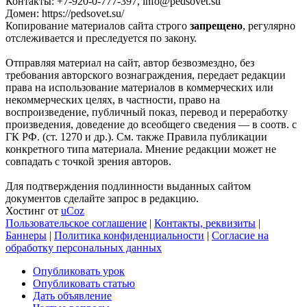
Контакты: +7-920-0-777-397, info@pedsovet.su
Домен: https://pedsovet.su/
Копирование материалов сайта строго
запрещено
, регулярно
отслеживается и преследуется по закону.
Отправляя материал на сайт, автор безвозмездно, без
требования авторского вознаграждения, передает редакции
права на использование материалов в коммерческих или
некоммерческих целях, в частности, право на
воспроизведение, публичный показ, перевод и переработку
произведения, доведение до всеобщего сведения — в соотв. с
ГК РФ. (ст. 1270 и др.). См. также Правила публикации
конкретного типа материала. Мнение редакции может не
совпадать с точкой зрения авторов.
Для подтверждения подлинности выданных сайтом
документов сделайте запрос в редакцию.
Хостинг от
uCoz
Пользовательское соглашение
|
Контакты, реквизиты
|
Баннеры
|
Политика конфиденциальности
|
Согласие на
обработку персональных данных
Опубликовать урок
Опубликовать статью
Дать объявление