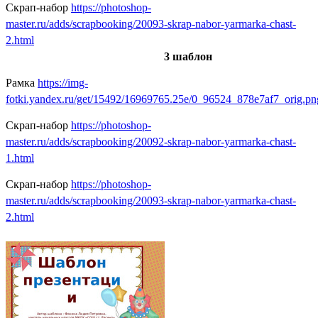
Скрап-набор
https://
photoshop-
master.ru/adds/scrapbooking/20093-skrap-nabor-yarmarka-chast-
2.html
3 шаблон
Рамка
https://
img-
fotki.yandex.ru/get/15492/16969765.25e/0_96524_878e7af7_orig.pn
Скрап-набор
https://
photoshop-
master.ru/adds/scrapbooking/20092-skrap-nabor-yarmarka-chast-
1.html
Скрап-набор
https://
photoshop-
master.ru/adds/scrapbooking/20093-skrap-nabor-yarmarka-chast-
2.html