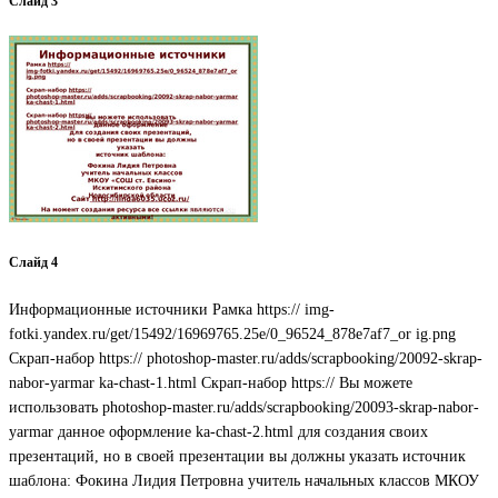
Слайд 3
Слайд 4
Информационные источники Рамка https:// img-
fotki.yandex.ru/get/15492/16969765.25e/0_96524_878e7af7_or ig.png
Скрап-набор https:// photoshop-master.ru/adds/scrapbooking/20092-skrap-
nabor-yarmar ka-chast-1.html Скрап-набор https:// Вы можете
использовать photoshop-master.ru/adds/scrapbooking/20093-skrap-nabor-
yarmar данное оформление ka-chast-2.html для создания своих
презентаций, но в своей презентации вы должны указать источник
шаблона: Фокина Лидия Петровна учитель начальных классов МКОУ