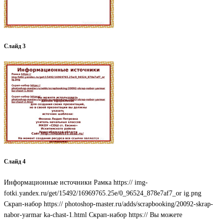
Слайд 3
Слайд 4
Информационные источники Рамка https:// img-
fotki.yandex.ru/get/15492/16969765.25e/0_96524_878e7af7_or ig.png
Скрап-набор https:// photoshop-master.ru/adds/scrapbooking/20092-skrap-
nabor-yarmar ka-chast-1.html Скрап-набор https:// Вы можете