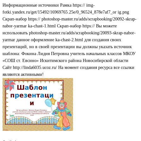
Информационные источники Рамка https:// img-
fotki.yandex.ru/get/15492/16969765.25e/0_96524_878e7af7_or ig.png
Скрап-набор https:// photoshop-master.ru/adds/scrapbooking/20092-skrap-
nabor-yarmar ka-chast-1.html Скрап-набор https:// Вы можете
использовать photoshop-master.ru/adds/scrapbooking/20093-skrap-nabor-
yarmar данное оформление ka-chast-2.html для создания своих
презентаций, но в своей презентации вы должны указать источник
шаблона: Фокина Лидия Петровна учитель начальных классов МКОУ
«СОШ ст. Евсино» Искитимского района Новосибирской области
Сайт http://linda6035.ucoz.ru/ На момент создания ресурса все ссылки
являются активными!