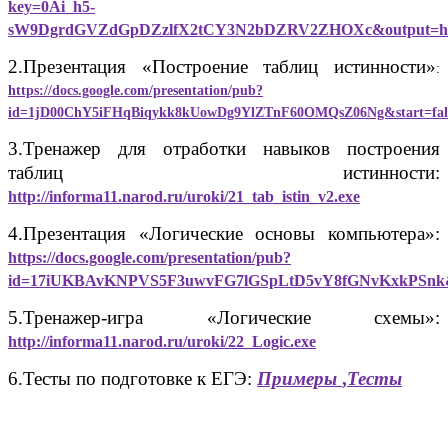
key=0Ai_h5-
sW9DgrdGVZdGpDZzlfX2tCY3N2bDZRV2ZHOXc&output=h
2.Презентация «Построение таблиц истинности»
:
https://docs.google.com/presentation/pub?
id=1jD00ChY5iFHqBiqykk8kUowDg9YlZTnF60OMQsZ06Ng&start=fals
3.Тренажер для отработки навыков построения
таблиц истинности:
http://informa11.narod.ru/uroki/21_tab_istin_v2.exe
4.Презентация «Логические основы компьютера»:
https://docs.google.com/presentation/pub?
id=17iUKBAvKNPVS5F3uwvFG7lGSpLtD5vY8fGNvKxkPSnk&sta
5.Тренажер-игра «Логические схемы»:
http://informa11.narod.ru/uroki/22_Logic.exe
6.Тесты по подготовке к ЕГЭ:
Примеры
,
Тесты