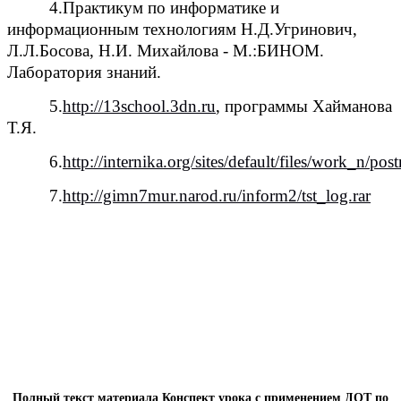
4.Практикум по информатике и
информационным технологиям Н.Д.Угринович,
Л.Л.Босова, Н.И. Михайлова - М.:БИНОМ.
Лаборатория знаний.
5.
http://13school.3dn.ru
, программы Хайманова
Т.Я.
6.
http://internika.org/sites/default/files/work_n/pos
7.
http://gimn7mur.narod.ru/inform2/tst_log.rar
Полный текст материала Конспект урока с применением ДОТ по