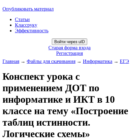
Опубликовать материал
Статьи
Классруку
Эффективность
Войти через uID
Старая форма входа
Регистрация
Главная
→
Файлы для скачивания
→
Информатика
→
ЕГЭ
Конспект урока с
применением ДОТ по
информатике и ИКТ в 10
классе на тему «Построение
таблиц истинности.
Логические схемы»