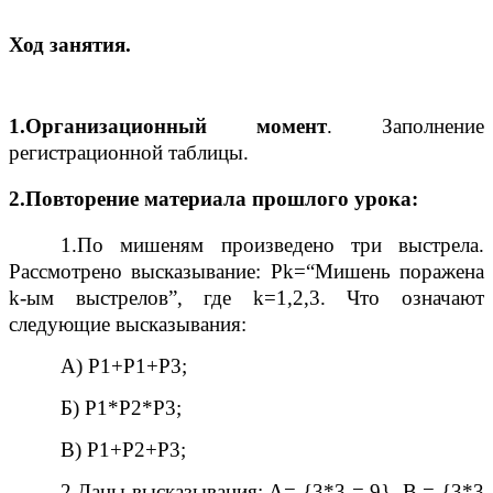
Ход занятия.
1.Организационный момент
. Заполнение
регистрационной таблицы.
2.Повторение материала прошлого урока:
1.По мишеням произведено три выстрела.
Рассмотрено высказывание: Pk=“Мишень поражена
k-ым выстрелов”, где k=1,2,3. Что означают
следующие высказывания:
А) P1+P1+P3;
Б) P1*P2*P3;
B) P1+P2+P3;
2.Даны высказывания: А= {3*3 = 9}, B = {3*3