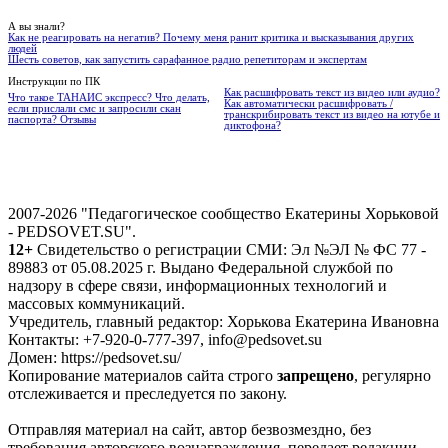
А вы знали?
Как не реагировать на негатив? Почему меня ранит критика и высказывания других
людей
Шесть советов, как запустить сарафанное радио репетиторам и экспертам
Инструкции по ПК
Как расшифровать текст из видео или аудио?
Что такое ТАНАИС экспресс? Что делать,
Как автоматически расшифровать /
если прислали смс и запросили скан
транскрибировать текст из видео на ютубе и
паспорта? Отзывы
диктофона?
2007-2026 "Педагогическое сообщество Екатерины Хорьковой
- PEDSOVET.SU".
12+
Свидетельство о регистрации СМИ: Эл №ЭЛ № ФС 77 -
89883 от 05.08.2025 г. Выдано Федеральной службой по
надзору в сфере связи, информационных технологий и
массовых коммуникаций.
Учредитель, главный редактор: Хорькова Екатерина Ивановна
Контакты: +7-920-0-777-397, info@pedsovet.su
Домен: https://pedsovet.su/
Копирование материалов сайта строго
запрещено
, регулярно
отслеживается и преследуется по закону.
Отправляя материал на сайт, автор безвозмездно, без
требования авторского вознаграждения, передает редакции