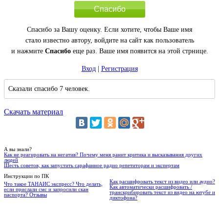
Спасибо
Спасибо за Вашу оценку. Если хотите, чтобы Ваше имя
стало известно автору, войдите на сайт как пользователь
и нажмите
Спасибо
еще раз. Ваше имя появится на этой стрнице.
Вход
|
Регистрация
Сказали спасибо 7 человек.
Скачать материал
А вы знали?
Как не реагировать на негатив? Почему меня ранит критика и высказывания других
людей
Шесть советов, как запустить сарафанное радио репетиторам и экспертам
Инструкции по ПК
Как расшифровать текст из видео или аудио?
Что такое ТАНАИС экспресс? Что делать,
Как автоматически расшифровать /
если прислали смс и запросили скан
транскрибировать текст из видео на ютубе и
паспорта? Отзывы
диктофона?