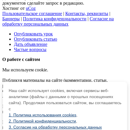
документов сделайте запрос в редакцию.
Хостинг от
uCoz
Пользовательское соглашение
|
Контакты, реквизиты
|
Баннеры
|
Политика конфиденциальности
|
Согласие на
обработку персональных данных
Опубликовать урок
Опубликовать статью
Дать объявление
Частые вопросы
О работе с сайтом
Мы используем cookie.
Публикуя материалы на сайте (комментарии, статьи,
разработки и др.), пользователи берут на себя всю
Наш сайт использует cookies, включая сервисы веб-
ответственность за содержание материалов и разрешение
любых спорных вопросов с третьми лицами.
аналитики (файлы с данными о прошлых посещениях
сайта). Продолжая пользоваться сайтом, вы соглашаетесь
При этом редакция сайта готова оказывать всяческую
с
поддержку как в публикации, так и других вопросах.
1. Политика использования cookies
,
2. Политикой конфиденциальности
,
Если вы обнаружили, что на нашем сайте незаконно
3. Согласие на обработку персональных данных
используются материалы,
сообщите администратору
—