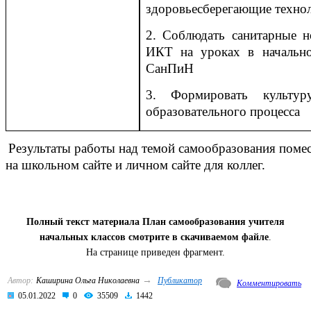
здоровьесберегающие технол
2.
Соблюдать
санитарные
н
ИКТ на уроках
в
начальн
СанПиН
3. Формировать культур
образовательного
процесса
Результаты работы над темой самообразования поме
на школьном сайте и личном сайте для коллег.
Полный текст материала План самообразования учителя
начальных классов смотрите в скачиваемом файле
.
На странице приведен фрагмент.
→
Автор:
Каширина Ольга Николаевна
Публикатор
Комментировать
05.01.2022
0
35509
1442