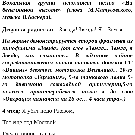
Вокальная группа исполняет песню «На
безымянной высоте» (слова М.Матусовского,
музыка В.Баснера).
Девушка-радистка:
– Звезда! Звезда! Я – Земля.
На экране демонстрируется второй фрагмент из
кинофильма «Звезда» (от слов «
Земля... Земля, я
Звезда, как слышите...
В заданном районе
сосредотачивается пятая танковая дивизия СС
«Викинг»
девятого мотополка Вестланд
... 10-го
мотополка «Германия», 5-го танкового полка 5-
го дивизиона самоходной артиллерии,5-го
полевого артиллерийского полка
...» до слов
«Операция назначена на 16-ое… 4 часа утра».)
4 чтец:
Я убит подо Ржевом,
Тот ещё под Москвой.
Где-то, воины, где вы,