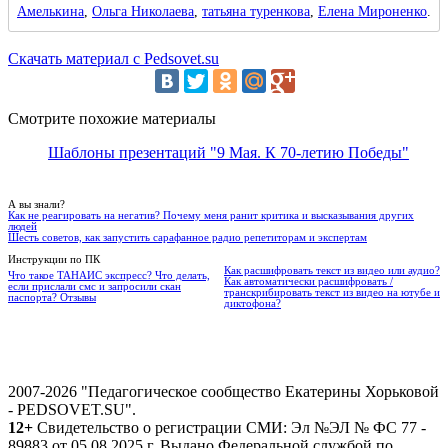
Амелькина
,
Ольга Николаева
,
татьяна туренкова
,
Елена Мироненко
.
Скачать материал с Pedsovet.su
Смотрите похожие материалы
Шаблоны презентаций "9 Мая. К 70-летию Победы"
А вы знали?
Как не реагировать на негатив? Почему меня ранит критика и высказывания других
людей
Шесть советов, как запустить сарафанное радио репетиторам и экспертам
Инструкции по ПК
Как расшифровать текст из видео или аудио?
Что такое ТАНАИС экспресс? Что делать,
Как автоматически расшифровать /
если прислали смс и запросили скан
транскрибировать текст из видео на ютубе и
паспорта? Отзывы
диктофона?
2007-2026 "Педагогическое сообщество Екатерины Хорьковой
- PEDSOVET.SU".
12+
Свидетельство о регистрации СМИ: Эл №ЭЛ № ФС 77 -
89883 от 05.08.2025 г. Выдано Федеральной службой по