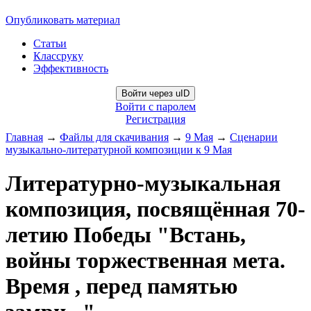
Опубликовать материал
Статьи
Классруку
Эффективность
Войти через uID
Войти с паролем
Регистрация
Главная
→
Файлы для скачивания
→
9 Мая
→
Сценарии
музыкально-литературной композиции к 9 Мая
Литературно-музыкальная
композиция, посвящённая 70-
летию Победы "Встань,
войны торжественная мета.
Время , перед памятью