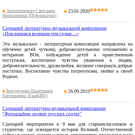
Антиперович Светлана
23.01.2020
Николаевна (Публикатор)
Сценарий литературно–музыкальной композиции
«Поклонимся великим тем годам…»
Эта музыкально - литературная композиция направлена на
обучение детей чуткому, доброжелательному отношению к
ветеранам ВОв, побуждение детей к нравственным
поступкам, воспитание чувства уважения к людям,
доброжелательности, дружелюбия, желание совершать добрые
поступки. Воспитание чувства патриотизма, любви к своей
Родине.
Богодухова Екатерина
26.09.2019
Евгеньевна (Ека6491)
Сценарий литературно-музыкальной композиции
"Фотоальбом: подвиг русских солдат"
Сценарий мероприятия к 9 мая для старшеклассников и
студентов, где освещается история Великой Отечественной
войны в стихах, песнях и прозе, мероприятие проходит в виде