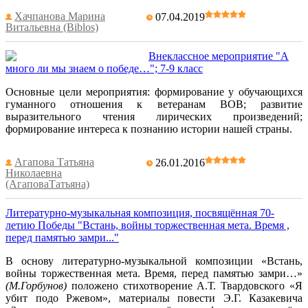
Хачпанова Марина
07.04.2019
Витальевна (Biblos)
Внеклассное мероприятие "А
много ли мы знаем о победе…"; 7-9 класс
Основные цели мероприятия: формирование у обучающихся
гуманного отношения к ветеранам ВОВ; развитие
выразительного чтения лирических произведений;
формирование интереса к познанию истории нашей страны.
Агапова Татьяна
26.01.2016
Николаевна
(АгаповаТатьяна)
Литературно-музыкальная композиция, посвящённая 70-
летию Победы "Встань, войны торжественная мета. Время ,
перед памятью замри..."
В основу литературно-музыкальной композиции «Встань,
войны торжественная мета. Время, перед памятью замри…»
(М.Горбунов)
положено стихотворение А.Т. Твардовского «Я
убит подо Ржевом», материалы повести Э.Г. Казакевича