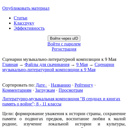
Опубликовать материал
Статьи
Классруку
Эффективность
Войти через uID
Войти с паролем
Регистрация
Сценарии музыкально-литературной композиции к 9 Мая
Главная
→
Файлы для скачивания
→
9 Мая
→
Сценарии
музыкально-литературной композиции к 9 Мая
Сортировать по
:
Дате
·
Названию
·
Рейтингу
·
Комментариям
·
Загрузкам
·
Просмотрам
Литературно-музыкальная композиция "В сердцах и книгах
память о войне"; 8 - 11 классы
Цели: формирование уважения к истории страны, сохранение
памяти о подвигах предков, воспитание любви к малой
родине, изучение локальной истории и культуры,