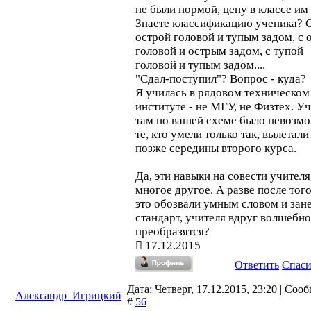
не были нормой, цену в классе им 
Знаете классификацию ученика? 
острой головой и тупым задом, с 
головой и острым задом, с тупой
головой и тупым задом....
"Сдал-поступил"? Вопрос - куда?
Я училась в рядовом техническом
институте - не МГУ, не Физтех. У
там по вашей схеме было невозм
те, кто умели только так, вылетали
позже середины второго курса.
Да, эти навыки на совести учителя,
многое другое. А разве после того
это обозвали умным словом и зане
стандарт, учителя вдруг волшебно
преобразятся?
17.12.2015
Ответить
Спас
Дата: Четверг, 17.12.2015, 23:20 | Соо
Александр_Игрицкий
#
56