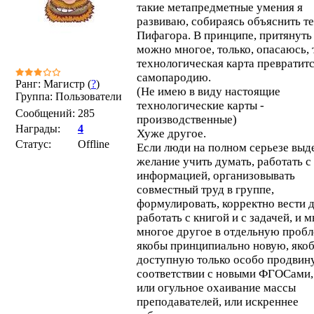
такие метапредметные умения я
развиваю, собираясь объяснить т
Пифагора. В принципе, притянуть
можно многое, только, опасаюсь, 
технологическая карта превратитс
самопародию.
Ранг: Магистр (
?
)
(Не имею в виду настоящие
Группа: Пользователи
технологические карты -
Сообщений:
285
производственные)
Награды:
4
Хуже другое.
Статус:
Offline
Если люди на полном серьезе выд
желание учить думать, работать с
информацией, организовывать
совместный труд в группе,
формулировать, корректно вести д
работать с книгой и с задачей, и м
многое другое в отдельную пробл
якобы принципиально новую, яко
доступную только особо продвин
соответствии с новыми ФГОСами, 
или огульное охаивание массы
преподавателей, или искреннее