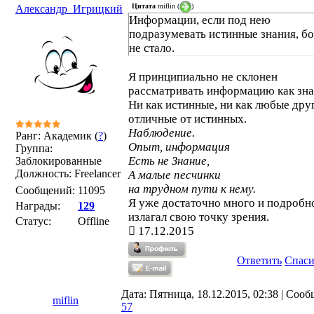
Цитата
miflin
(
)
Александр_Игрицкий
Информации, если под нею
подразумевать истинные знания, б
не стало.
Я принципиально не склонен
рассматривать информацию как зна
Ни как истинные, ни как любые дру
отличные от истинных.
Наблюдение.
Ранг: Академик (
?
)
Опыт, информация
Группа:
Есть не Знание,
Заблокированные
Должность: Freelancer
А малые песчинки
на трудном пути к нему.
Сообщений:
11095
Я уже достаточно много и подробн
Награды:
129
излагал свою точку зрения.
Статус:
Offline
17.12.2015
Ответить
Спас
Дата: Пятница, 18.12.2015, 02:38 | Соо
miflin
57