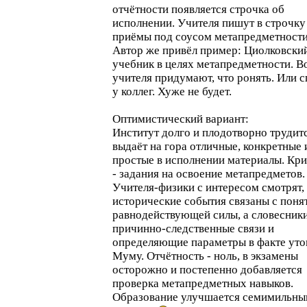
отчётности появляется строчка об
исполнении. Учителя пишут в строчку
приёмы под соусом метапредметности
Автор же привёл пример: Циолковски
учебник в целях метапредметности. В
учителя придумают, что ронять. Или 
у коллег. Хуже не будет.
Оптимистический вариант:
Институт долго и плодотворно трудит
выдаёт на гора отличные, конкретные 
простые в исполнении материалы. Кр
- задания на освоение метапредметов.
Учителя-физики с интересом смотрят,
исторические события связаны с поня
равнодействующей силы, а словесник
причинно-следственные связи и
определяющие параметры в факте уто
Муму. Отчётность - ноль, в экзамены
осторожно и постепенно добавляется
проверка метапредметных навыков.
Образование улучшается семимильн