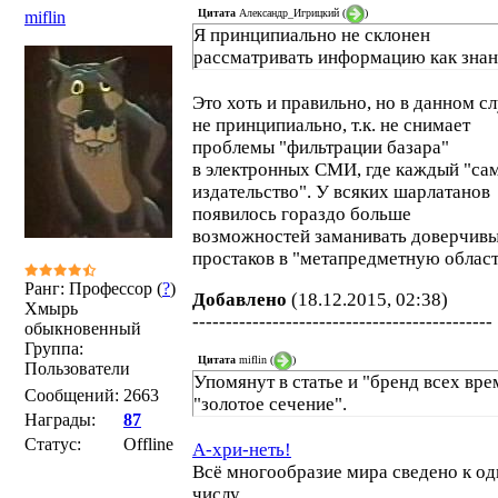
Цитата
Александр_Игрицкий
(
)
miflin
Я принципиально не склонен
рассматривать информацию как знан
Это хоть и правильно, но в данном с
не принципиально, т.к. не снимает
проблемы "фильтрации базара"
в электронных СМИ, где каждый "сам
издательство". У всяких шарлатанов
появилось гораздо больше
возможностей заманивать доверчив
простаков в "метапредметную област
Ранг: Профессор (
?
)
Добавлено
(18.12.2015, 02:38)
Хмырь
---------------------------------------------
обыкновенный
Группа:
Цитата
miflin
(
)
Пользователи
Упомянут в статье и "бренд всех вре
Сообщений:
2663
"золотое сечение".
Награды:
87
Статус:
Offline
А-хри-неть!
Всё многообразие мира сведено к о
числу.