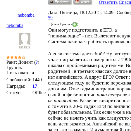
Ответить
Спас
Дата: Пятница, 18.12.2015, 14:09 | Сообщ
nebomba
59
Цитата
Практик
(
)
nebomba
Они могут подготовить к ЕГЭ, а
"понимающие" - нет. Вылетают ненуж
Система начинает работать правильно
А если система дает сбой? Ну вот тут 
участниц засветила номер школы 1996
Ранг: Доцент (
?
)
школы с проблемными родителями. В
Группа:
родителей : в третьих классах долгое 
Пользователи
нет английского. А вдруг ЕГЭ? Ответ :
Сообщений:
1449
следующем году не будет,не пережив
Награды:
17
догоним. Ответ администрации пораж
Статус:
Offline
своей пофигичностью
пока петух не 
не паникуйте
. Разве не говорится пос
о том,что в 20-х годах ЕГЭ по англий
будет обязательным. Так если уже в н
сейчас не начать учить как следует,то 
ведь дети экзамены. Английский не в
за год до экзамена. И думаю такой отв