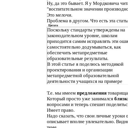
Ну, да это бывает. Я у Мордковича чит
"воспитательном значении производн
Это мелочи.
Проблема в другом. Что есть эта стать
Цитата
Поскольку стандарты утверждены на
законодательном уровне, школам
приходится самим исправлять эти оши
самостоятельно додумываться, как
обеспечить метапредметные
образовательные результаты.
В этой статье я поделюсь методикой
проектирования и организации
метапредметной образовательной
деятельности учащихся на примере
разработанных нами метапредметных
курсов и тем.
Т.е. мы имеем
предложения
товарища
Который просто уже занимался
близ
вопросами и теперь спешит поделитьс
Имеет право.
Надо сказать, что свои личные уроки 
описывает вполне увлекательно. Видно
теме.