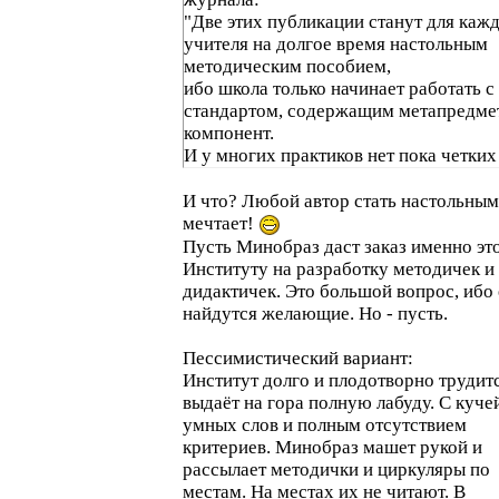
"Две этих публикации станут для каж
учителя на долгое время настольным
методическим пособием,
ибо школа только начинает работать 
стандартом, содержащим метапредме
компонент.
И у многих практиков нет пока четких
представлений о новом феномене."
И что? Любой автор стать настольным
мечтает!
Пусть Минобраз даст заказ именно эт
Институту на разработку методичек и
дидактичек. Это большой вопрос, ибо
найдутся желающие. Но - пусть.
Пессимистический вариант:
Институт долго и плодотворно трудит
выдаёт на гора полную лабуду. С куче
умных слов и полным отсутствием
критериев. Минобраз машет рукой и
рассылает методички и циркуляры по
местам. На местах их не читают. В