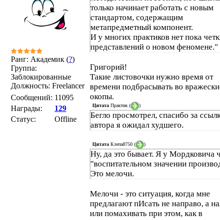
только начинает работать с новым
стандартом, содержащим
метапредметный компонент.
И у многих практиков нет пока чет
представлений о новом феномене."
Ранг: Академик (
?
)
Григорий!
Группа:
Такие листовочки нужно время от
Заблокированные
Должность: Freelancer
времени подбрасывать во вражески
окопы.
Сообщений:
11095
Цитата
Практик
(
)
Награды:
129
Бегло просмотрел, спасибо за ссылк
Статус:
Offline
автора я ожидал худшего.
Цитата
Клепа8750
(
)
Ну, да это бывает. Я у Мордковича 
"воспитательном значении произво
Это мелочи.
Мелочи - это ситуация, когда мне
предлагают пИсать не направо, а на
или помахивать при этом, как в