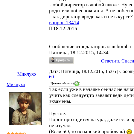
любой директор в любой школе. Ну ес
родители побеспокоятся. А не побесп
- так директор вроде как и не в курсе?
вопрос 13414
18.12.2015
Сообщение отредактировал
nebomba
-
Пятница, 18.12.2015, 14:34
Ответить
Спас
Дата: Пятница, 18.12.2015, 15:05 | Сообщ
Миклухо
60
Цитата
nebomba
(
)
Миклухо
Так если уже в началке сейчас не нача
учить как следует,то завалят ведь дети
экзамены.
Пустое.
Порог проходится на ура, даже если 
не изучал.
(Если чО, то испанский пробовал.)