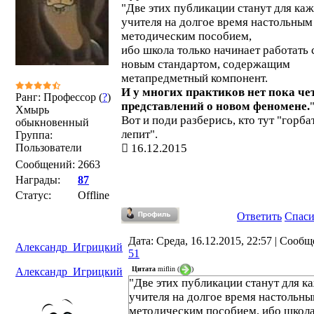
"Две этих публикации станут для ка
учителя на долгое время настольным
методическим пособием,
ибо школа только начинает работать 
новым стандартом, содержащим
метапредметный компонент.
И у многих практиков нет пока че
Ранг: Профессор (
?
)
представлений о новом феномене.
Хмырь
Вот и поди разберись, кто тут "горба
обыкновенный
лепит".
Группа:
Пользователи
16.12.2015
Сообщений:
2663
Награды:
87
Статус:
Offline
Ответить
Спас
Дата: Среда, 16.12.2015, 22:57 | Сооб
Александр_Игрицкий
51
Цитата
miflin
(
)
Александр_Игрицкий
"Две этих публикации станут для к
учителя на долгое время настольн
методическим пособием, ибо школ