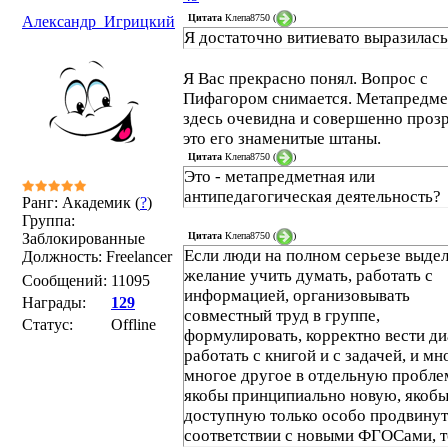
Цитата
Клепа8750
(
)
Александр_Игрицкий
Я достаточно витиевато выразилась
Я Вас прекрасно понял. Вопрос с
Пифагором снимается. Метапредме
здесь очевидна и совершенно прозр
это его знаменитые штаны.
Цитата
Клепа8750
(
)
Это - метапредметная или
антипедагогическая деятельность?
Ранг: Академик (
?
)
Группа:
Цитата
Клепа8750
(
)
Заблокированные
Если люди на полном серьезе выде
Должность: Freelancer
желание учить думать, работать с
Сообщений:
11095
информацией, организовывать
Награды:
129
совместный труд в группе,
Статус:
Offline
формулировать, корректно вести ди
работать с книгой и с задачей, и мн
многое другое в отдельную пробле
якобы принципиально новую, якоб
доступную только особо продвину
соответствии с новыми ФГОСами, т