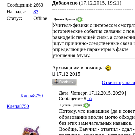
Добавлено
(17.12.2015, 19:21)
Сообщений:
2663
---------------------------------------------
Награды:
87
Статус:
Offline
Цитата
Практик
(
)
Учителя-физики с интересом смотрят
исторические события связаны с по
равнодействующей силы, а словесни
ищут причинно-следственные связи 
определяющие параметры в факте
утопления Муму.
Архимед им в помощь!
17.12.2015
Ответить
Спас
Дата: Четверг, 17.12.2015, 20:39 |
Клепа8750
Сообщение #
55
Цитата
Практик
(
)
Клепа8750
Потому, что нынешнее (да и совет
образование вполне могло обходи
без этих замечательных навыков.
Вообще. Выучил - ответил - сдал -