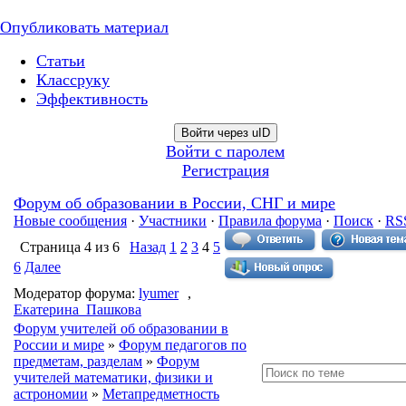
Опубликовать материал
Статьи
Классруку
Эффективность
Войти через uID
Войти с паролем
Регистрация
Форум об образовании в России, СНГ и мире
Новые сообщения
·
Участники
·
Правила форума
·
Поиск
·
RS
Страница
4
из
6
Назад
1
2
3
4
5
6
Далее
Модератор форума:
lyumer
,
Екатерина_Пашкова
Форум учителей об образовании в
России и мире
»
Форум педагогов по
предметам, разделам
»
Форум
учителей математики, физики и
астрономии
»
Метапредметность