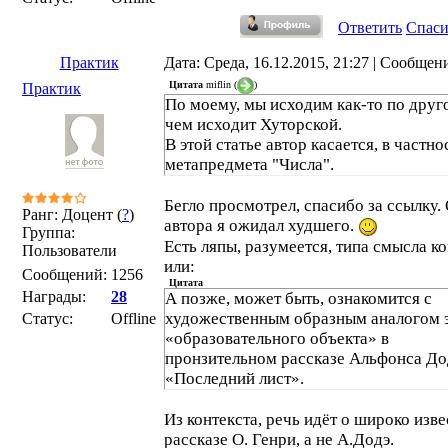
Ответить
Спас
Практик
Дата: Среда, 16.12.2015, 21:27 | Сообщен
Цитата
miflin
(
)
Практик
По моему, мы исходим как-то по друг
чем исходит Хуторской.
В этой статье автор касается, в частно
метапредмета "Числа".
Бегло просмотрел, спасибо за ссылку.
Ранг: Доцент (
?
)
автора я ожидал худшего.
Группа:
Есть ляпы, разумеется, типа смысла ко
Пользователи
или:
Сообщений:
1256
Цитата
Награды:
28
А позже, может быть, ознакомится с
художественным образным аналогом 
Статус:
Offline
«образовательного объекта» в
пронзительном рассказе Альфонса До
«Последний лист».
Из контекста, речь идёт о широко изв
рассказе О. Генри, а не А.Додэ.