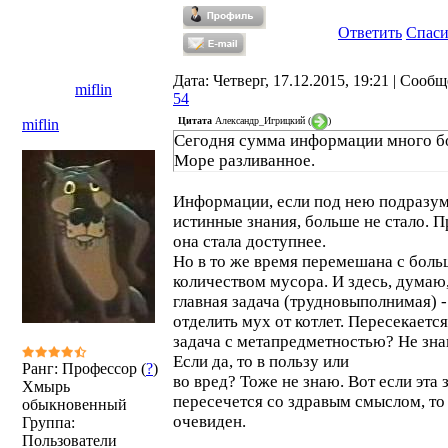
Ответить
Спас
Дата: Четверг, 17.12.2015, 19:21 | Сооб
miflin
54
Цитата
Александр_Игрицкий
(
)
miflin
Сегодня сумма информации много б
Море разливанное.
Информации, если под нею подразум
истинные знания, больше не стало. П
она стала доступнее.
Но в то же время перемешана с бол
количеством мусора. И здесь, думаю
главная задача (трудновыполнимая) -
отделить мух от котлет. Пересекается
задача с метапредметностью? Не зна
Если да, то в пользу или
Ранг: Профессор (
?
)
во вред? Тоже не знаю. Вот если эта 
Хмырь
пересечется со здравым смыслом, то
обыкновенный
очевиден.
Группа:
Пользователи