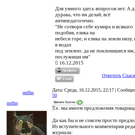
или огульное охаивание массы
преподавателей, или искреннее
Для умного здесь вопросов нет. А д
заблуждение на основе своего опыт
дурака, что ни делай, всё
антипедагогично.
"Не сотвори себе кумира и всякаго
подобия, елика на
небеси горе, и елика на земли низу, 
в водах
под землею: да не поклонишися им,
послужиши им"
16.12.2015
Ответить
Спас
Дата: Среда, 16.12.2015, 22:17 | Сообще
miflin
50
Цитата
Практик
(
)
miflin
Т.е. мы имеем предложения товарища
Да как бы и не совсем просто предл
Из вступительного комментария ред
журнала: