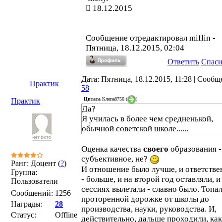
18.12.2015
Сообщение отредактировал
miflin
-
Пятница, 18.12.2015, 02:04
Ответить
Спас
Дата: Пятница, 18.12.2015, 11:28 | Сообщ
Практик
58
Цитата
Клепа8750
(
)
Практик
Да?
Я училась в более чем средненькой,
обычной советской школе......
Оценка качества
своего
образования -
субъективное, не?
Ранг: Доцент (
?
)
И отношение было лучше, и ответстве
Группа:
- больше, и на второй год оставляли, и
Пользователи
сессиях вылетали - славно было. Топа
Сообщений:
1256
проторенной дорожке от школы до
Награды:
28
производства, науки, руководства. И,
Статус:
Offline
действительно, дальше проходили, как