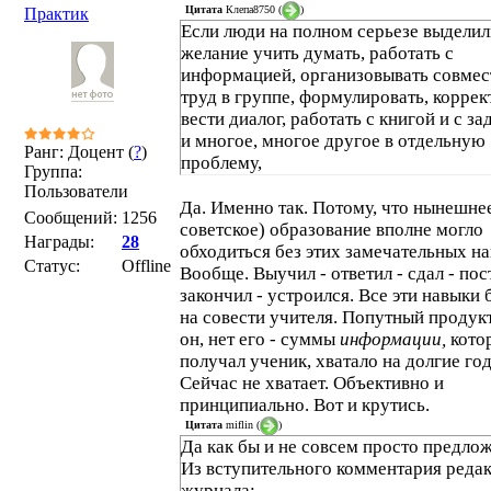
Цитата
Клепа8750
(
)
Практик
Если люди на полном серьезе выделил
желание учить думать, работать с
информацией, организовывать совме
труд в группе, формулировать, коррек
вести диалог, работать с книгой и с за
и многое, многое другое в отдельную
Ранг: Доцент (
?
)
проблему,
Группа:
Пользователи
Да. Именно так. Потому, что нынешнее
Сообщений:
1256
советское) образование вполне могло
Награды:
28
обходиться без этих замечательных на
Статус:
Offline
Вообще. Выучил - ответил - сдал - пос
закончил - устроился. Все эти навыки
на совести учителя. Попутный продукт
он, нет его - суммы
информации,
кото
получал ученик, хватало на долгие го
Сейчас не хватает. Объективно и
принципиально. Вот и крутись.
Цитата
miflin
(
)
Да как бы и не совсем просто предло
Из вступительного комментария реда
журнала: