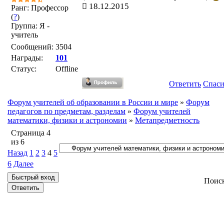
18.12.2015
Ранг: Профессор
(
?
)
Группа: Я -
учитель
Сообщений:
3504
Награды:
101
Статус:
Offline
Ответить
Спас
Форум учителей об образовании в России и мире
»
Форум
педагогов по предметам, разделам
»
Форум учителей
математики, физики и астрономии
»
Метапредметность
Страница
4
из
6
Назад
1
2
3
4
5
6
Далее
Поис