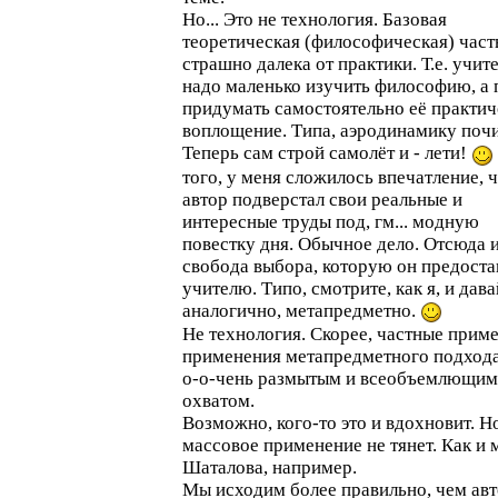
Но... Это не технология. Базовая
теоретическая (философическая) част
страшно далека от практики. Т.е. учит
надо маленько изучить философию, а
придумать самостоятельно её практич
воплощение. Типа, аэродинамику поч
Теперь сам строй самолёт и - лети!
того, у меня сложилось впечатление, 
автор подверстал свои реальные и
интересные труды под, гм... модную
повестку дня. Обычное дело. Отсюда 
свобода выбора, которую он предоста
учителю. Типо, смотрите, как я, и дава
аналогично, метапредметно.
Не технология. Скорее, частные прим
применения метапредметного подхода
о-о-чень размытым и всеобъемлющим
охватом.
Возможно, кого-то это и вдохновит. Н
массовое применение не тянет. Как и 
Шаталова, например.
Мы исходим более правильно, чем авт