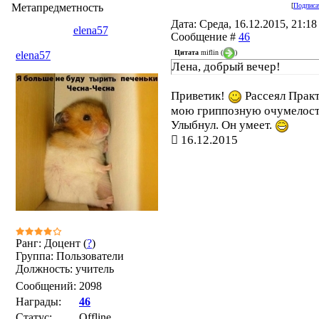
Метапредметность
[
Подписа
Дата: Среда, 16.12.2015, 21:18 
elena57
Сообщение #
46
Цитата
miflin
(
)
elena57
Лена, добрый вечер!
Приветик!
Рассеял Прак
мою гриппозную очумелост
Улыбнул. Он умеет.
16.12.2015
Ранг: Доцент (
?
)
Группа: Пользователи
Должность: учитель
Сообщений:
2098
Награды:
46
Статус:
Offline