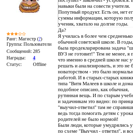
поступил - закончил - устроился. 
навыки были на совести учителя.
Попутный продукт. Есть он, нет ег
суммы информации, которую пол
ученик, хватало на долгие годы.
Да?
Я училась в более чем средненько
Ранг: Магистр (
?
)
обычной советской школе. В годы,
Группа: Пользователи
была продекларирована задача "ш
Сообщений:
285
ВУЗ не готовит!" Тем не менее, я
Награды:
4
что именно в средней школе нас 
Статус:
Offline
решать и анализировать, и это не 
новаторством - это было нормаль
работой. И в старых-старых книж
типа "Витя Малеев в школе и дома
подобное описано, как обычная,
рутинная вещь. И по старым учеб
и задачникам это видно: по принц
"выучил-ответил" там не справиш
ведь тогда помогать детям с урок
родителей не было нормой!
Были люди, которые умудрялись у
по схеме "Выучил - ответил", и вс