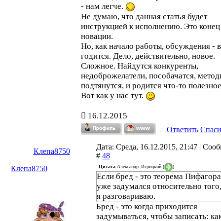
- нам легче.
Не думаю, что данная статья будет
инструкцией к исполнению. Это конец
новации.
Но, как начало работы, обсуждения - 
годится. Дело, действительно, новое.
Сложное. Найдутся конкуренты,
недоброжелатели, пособачатся, метод
подтянутся, и родится что-то полезное
Вот как у нас тут.
16.12.2015
Ответить
Спас
Дата: Среда, 16.12.2015, 21:47 | Соо
Клепа8750
#
48
Цитата
Александр_Игрицкий
(
)
Клепа8750
Если бред - это теорема Пифагора,
уже задумался относительно того,
я разговариваю.
Бред - это когда приходится
задумываться, чтобы записать: ка