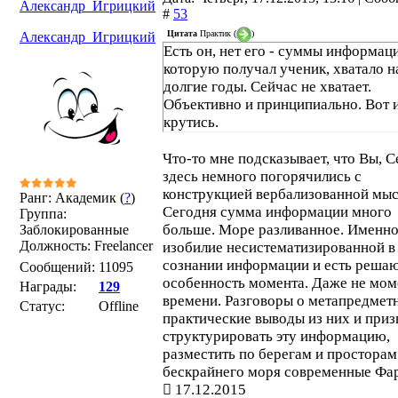
Александр_Игрицкий
#
53
Цитата
Практик
(
)
Александр_Игрицкий
Есть он, нет его - суммы информац
которую получал ученик, хватало н
долгие годы. Сейчас не хватает.
Объективно и принципиально. Вот 
крутись.
Что-то мне подсказывает, что Вы, С
здесь немного погорячились с
конструкцией вербализованной мыс
Ранг: Академик (
?
)
Сегодня сумма информации много
Группа:
больше. Море разливанное. Именно
Заблокированные
Должность: Freelancer
изобилие несистематизированной в
сознании информации и есть реша
Сообщений:
11095
особенность момента. Даже не мом
Награды:
129
времени. Разговоры о метапредмет
Статус:
Offline
практические выводы из них и при
структурировать эту информацию,
разместить по берегам и просторам
бескрайнего моря современные Фа
17.12.2015