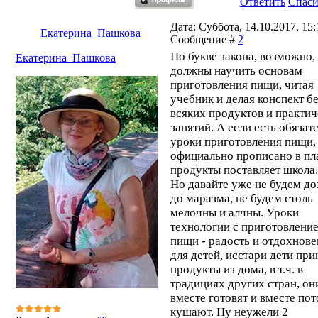
Ответить
Спас
Дата: Суббота, 14.10.2017, 15:1
Екатерина_Пашкова
Сообщение #
2
По букве закона, возможно,
Екатерина_Пашкова
должны научить основам
приготовления пищи, читая
учебник и делая конспект б
всяких продуктов и практи
занятий. А если есть обязат
уроки приготовления пищи, 
официально прописано в пла
продукты поставляет школа.
Но давайте уже не будем до
до маразма, не будем столь
мелочны и алчны. Уроки
технологии с приготовлени
пищи - радость и отдохнове
для детей, исстари дети при
продукты из дома, в т.ч. в
традициях других стран, он
вместе готовят и вместе по
кушают. Ну неужели 2