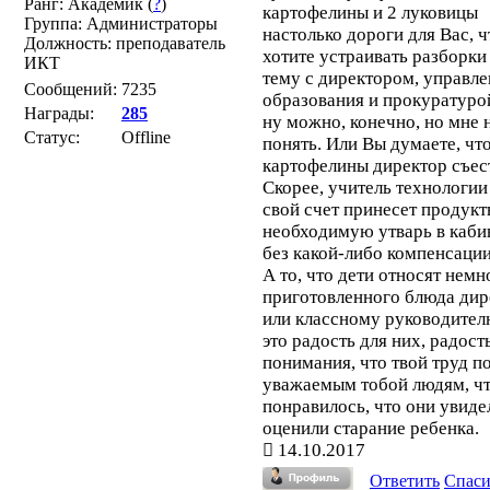
Ранг: Академик (
?
)
картофелины и 2 луковицы
Группа: Администраторы
настолько дороги для Вас, 
Должность: преподаватель
хотите устраивать разборки 
ИКТ
тему с директором, управл
Сообщений:
7235
образования и прокуратурой
Награды:
285
ну можно, конечно, но мне 
Статус:
Offline
понять. Или Вы думаете, что
картофелины директор съес
Скорее, учитель технологии
свой счет принесет продукт
необходимую утварь в кабин
без какой-либо компенсации 
А то, что дети относят немн
приготовленного блюда дир
или классному руководителю
это радость для них, радост
понимания, что твой труд п
уважаемым тобой людям, ч
понравилось, что они увиде
оценили старание ребенка.
14.10.2017
Ответить
Спас