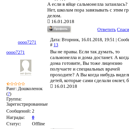
А если в яйце сальмонелла затаилась?
Нет, школам пора завязывать с этим г
делом.
16.01.2018
Ответить
Спас
Дата: Вторник, 16.01.2018, 19:51 | Соо
oooo7271
#
13
Вы не правы. Если так думать, то
oooo7271
сальмонелла и дома достанет. А когд
дома готовите, Вы тоже лицензию
получаете и специальных врачей
проходите? А Вы когда нибудь видел
детей, которые сами сделали омлет, 
16.01.2018
Ранг: Дошколенок
(
?
)
Группа:
Зарегистрированные
Сообщений:
2
Награды:
0
Статус:
Offline