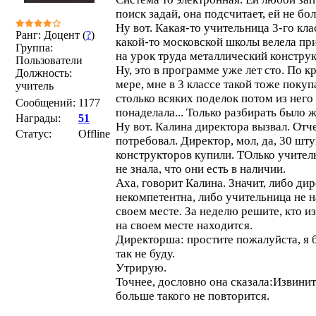
поиск задай, она подсчитает, ей не бо
Ну вот. Какая-то учительница 3-го кла
Ранг: Доцент (
?
)
какой-то московской школы велела пр
Группа:
на урок труда металлический конструк
Пользователи
Ну, это в программе уже лет сто. По к
Должность:
мере, мне в 3 классе такой тоже покуп
учитель
столько всяких поделок потом из него
Сообщений:
1177
понаделала... Только разбирать было ж
Награды:
51
Ну вот. Калина директора вызвал. Отч
Статус:
Offline
потребовал. Директор, мол, да, 30 шту
конструкторов купили. ТОлько учител
не знала, что они есть в наличии.
Аха, говорит Калина. Значит, либо ди
некомпетентна, либо учительница не н
своем месте. За неделю решите, кто из
на своем месте находится.
Директорша: простите пожалуйста, я
так не буду.
Утрирую.
Точнее, дословно она сказала:Извинит
больше такого не повторится.