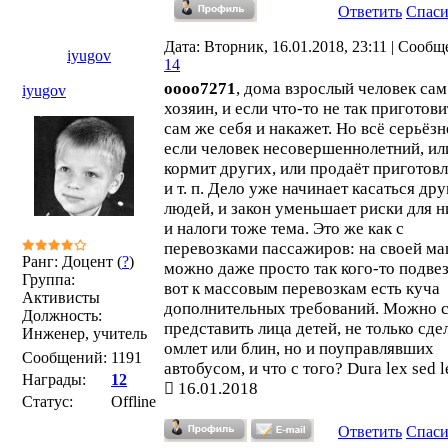
Ответить
Спас
Дата: Вторник, 16.01.2018, 23:11 | Сообщ
iyugov
14
oooo7271
, дома взрослый человек сам
iyugov
хозяин, и если что-то не так приготовит
сам же себя и накажет. Но всё серьёзн
если человек несовершеннолетний, ил
кормит других, или продаёт приготов
и т. п. Дело уже начинает касаться др
людей, и закон уменьшает риски для ни
и налоги тоже тема. Это же как с
перевозками пассажиров: на своей м
Ранг: Доцент (
?
)
можно даже просто так кого-то подвез
Группа:
вот к массовым перевозкам есть куча
Активисты
дополнительных требований. Можно 
Должность:
представить лица детей, не только сд
Инженер, учитель
омлет или блин, но и поуправлявших
Сообщений:
1191
автобусом, и что с того? Dura lex sed l
Награды:
12
16.01.2018
Статус:
Offline
Ответить
Спас