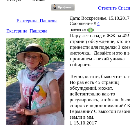
Ответить
Спас
Дата: Воскресенье, 15.10.2017,
Екатерина_Пашкова
Сообщение #
4
Цитата
Ileo
(
)
Екатерина_Пашкова
Пару лет назад в ЖЖ на 45!
страниц обсуждение, кто д
принести для поделки 3 кл
листочка... Давайте и это в 
пропишем - нехай училка
собирает..
Точно, кстати, было что-то т
Но раз есть 45 страниц
обсуждений, может,
действительно как-то
регулировать, чтобы не был
споров и недопониманий? К
Германии? С высотой газона
земли в мм.
15.10.2017