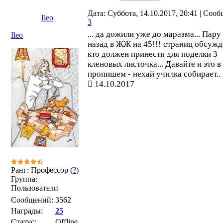
Дата: Суббота, 14.10.2017, 20:41 | Соо
Ileo
3
... да дожили уже до маразма... Пару
Ileo
назад в ЖЖ на 45!!! страниц обсужд
кто должен принести для поделки 3
кленовых листочка... Давайте и это в
пропишем - нехай училка собирает..
14.10.2017
Ранг: Профессор (
?
)
Группа:
Пользователи
Сообщений:
3562
Награды:
25
Статус:
Offline