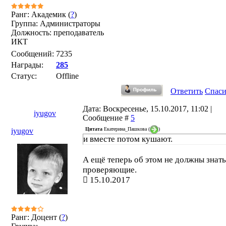
Ранг: Академик (
?
)
Группа: Администраторы
Должность: преподаватель
ИКТ
Сообщений:
7235
Награды:
285
Статус:
Offline
Ответить
Спас
Дата: Воскресенье, 15.10.2017, 11:02 |
iyugov
Сообщение #
5
Цитата
Екатерина_Пашкова
(
)
iyugov
и вместе потом кушают.
А ещё теперь об этом не должны знат
проверяющие.
15.10.2017
Ранг: Доцент (
?
)