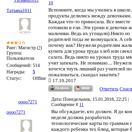
Татьяна1011
10
Вспомните, когда мы учились в школе,
Татьяна1011
продукты делились между девочками.
Каждая что-то приносила. Все вместе
готовили и ели. Эти уроки и девочки ж
мальчики. Ведь их угощали).Никто из
родителей тогда не возмущался. А сей
почему иак? Неужели родителям жалк
Ранг: Магистр (
?
)
купить для урока труда хлеб или свекл
Группа:
салата. Ведь никто на уроках труда мя
Пользователи
учит запекать. Не понимаю.... Неужели
Сообщений:
514
хочется тнуть лишний раз учителей но
Награды:
5
пожаловаться, скандал закатить?
Статус:
Offline
17.10.2017
Ответить
Спас
Дата: Понедельник, 15.01.2018, 22:25 |
oooo7271
Сообщение #
11
Вы обсуждаете, кто должен. Я до ко
oooo7271
недели должна разработать
технологические карты по граммам 
каждого ребенка тех блюд, которые 