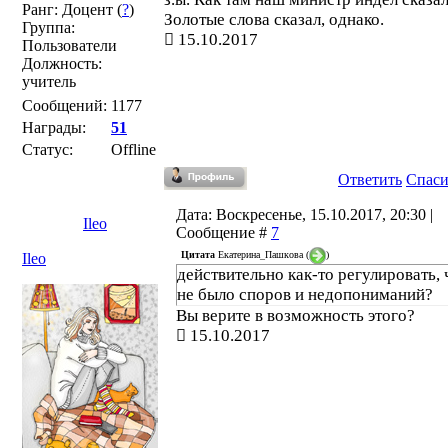
Ранг: Доцент (
?
)
Золотые слова сказал, однако.
Группа:
15.10.2017
Пользователи
Должность:
учитель
Сообщений:
1177
Награды:
51
Статус:
Offline
Ответить
Спас
Дата: Воскресенье, 15.10.2017, 20:30 |
Ileo
Сообщение #
7
Цитата
Екатерина_Пашкова
(
)
Ileo
действительно как-то регулировать,
не было споров и недопониманий?
Вы верите в возможность этого?
15.10.2017