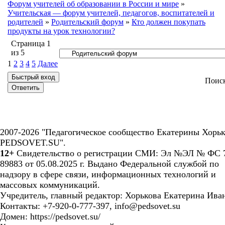
Форум учителей об образовании в России и мире
»
Учительская — форум учителей, педагогов, воспитателей и
родителей
»
Родительский форум
»
Кто должен покупать
продукты на урок технологии?
Страница
1
из
5
1
2
3
4
5
Далее
Поис
2007-2026 "Педагогическое сообщество Екатерины Хорьк
PEDSOVET.SU".
12+
Свидетельство о регистрации СМИ: Эл №ЭЛ № ФС 7
89883 от 05.08.2025 г. Выдано Федеральной службой по
надзору в сфере связи, информационных технологий и
массовых коммуникаций.
Учредитель, главный редактор: Хорькова Екатерина Ива
Контакты: +7-920-0-777-397, info@pedsovet.su
Домен: https://pedsovet.su/