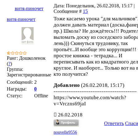
Дата: Понедельник, 26.02.2018, 15:17 |
витя-пиночет
Сообщение #
15
Тоже касаемо урока "для мальчиков"
витя-пиночет
должен давать материал (доска,фане
пр.) Школа? Не дождётесь!!! Родите
выломать доску из соседского забор
лень))) Скинуться трудовику, так
пропьёт...И вообще это коррупция!!!
простое книжка - тетрадка... И
Ранг: Дошколенок
переписывать как из квадратного дел
(
?
)
круглое. И наоборот... Только вот на 
Группа:
кто получится?
Зарегистрированные
Сообщений:
2
Добавлено
(26.02.2018, 15:17)
Награды:
0
---------------------------------------------
Статус:
Offline
https://www.youtube.com/watch?
v=Vrczns69jaI
26.02.2018
Ответить
Спас
nouvelle9556