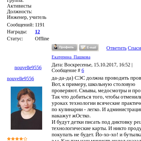
Группа:
Активисты
Должность:
Инженер, учитель
Сообщений:
1191
Награды:
12
Статус:
Offline
Ответить
Спас
Екатерина_Пашкова
Дата: Воскресенье, 15.10.2017, 16:52 |
nouvelle9556
Сообщение #
6
да-да-да) СЭС должна проводить пров
nouvelle9556
Вот, к примеру, школьную столовую
проверяют. Смывы, медосмотры и про
Так что добиться того, чтобы отменил
уроках технологии всяческие практич
по кулинарии - легко. И администрац
накажут жОстко.
И будут детки писать под диктовку ре
технологические карты. И никто прод
покупать не будет. Йо-хо-хо! и бутылк
з.ы. Как там наш министр индел сказа