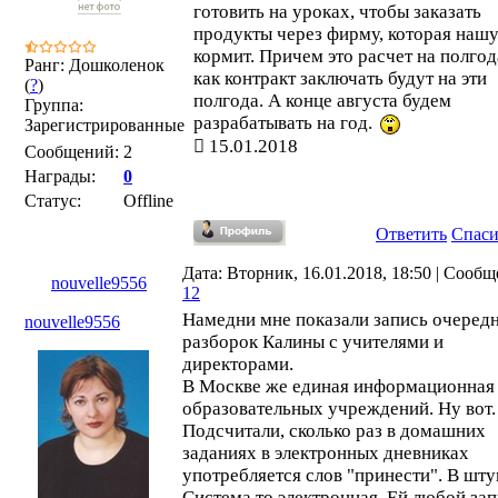
готовить на уроках, чтобы заказать
продукты через фирму, которая наш
кормит. Причем это расчет на полгода
Ранг: Дошколенок
как контракт заключать будут на эти
(
?
)
полгода. А конце августа будем
Группа:
разрабатывать на год.
Зарегистрированные
15.01.2018
Сообщений:
2
Награды:
0
Статус:
Offline
Ответить
Спас
Дата: Вторник, 16.01.2018, 18:50 | Сообщ
nouvelle9556
12
Намедни мне показали запись очеред
nouvelle9556
разборок Калины с учителями и
директорами.
В Москве же единая информационная 
образовательных учреждений. Ну вот.
Подсчитали, сколько раз в домашних
заданиях в электронных дневниках
употребляется слов "принести". В шту
Система то электронная. Ей любой зап