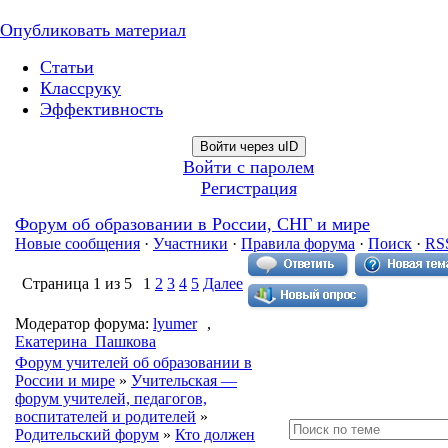
Опубликовать материал
Статьи
Классруку
Эффективность
Войти через uID
Войти с паролем
Регистрация
Форум об образовании в России, СНГ и мире
Новые сообщения
·
Участники
·
Правила форума
·
Поиск
·
RS
Страница
1
из
5
1
2
3
4
5
Далее
Модератор форума:
lyumer
,
Екатерина_Пашкова
Форум учителей об образовании в
России и мире
»
Учительская —
форум учителей, педагогов,
воспитателей и родителей
»
Родительский форум
»
Кто должен