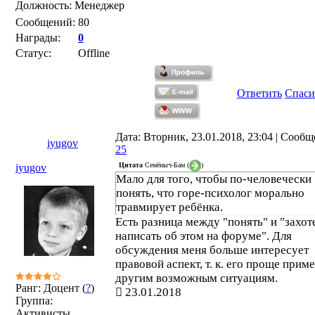
Должность: Менеджер
Сообщений:
80
Награды:
0
Статус:
Offline
Ответить
Спаси
Дата: Вторник, 23.01.2018, 23:04 | Сообщ
iyugov
25
Цитата
Семёныч-Бам
(
)
iyugov
Мало для того, чтобы по-человечески
понять, что горе-психолог морально
травмирует ребёнка.
Есть разница между "понять" и "захот
написать об этом на форуме". Для
обсуждения меня больше интересует
правовой аспект, т. к. его проще прим
другим возможным ситуациям.
Ранг: Доцент (
?
)
23.01.2018
Группа:
Активисты