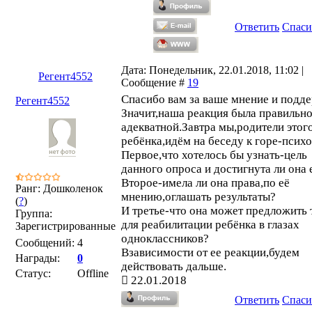
Ответить
Спаси
Дата: Понедельник, 22.01.2018, 11:02 |
Регент4552
Сообщение #
19
Спасибо вам за ваше мнение и подд
Регент4552
Значит,наша реакция была правильно
адекватной.Завтра мы,родители этог
ребёнка,идём на беседу к горе-психо
Первое,что хотелось бы узнать-цель
данного опроса и достигнута ли она
Второе-имела ли она права,по её
Ранг: Дошколенок
мнению,оглашать результаты?
(
?
)
И третье-что она может предложить 
Группа:
для реабилитации ребёнка в глазах
Зарегистрированные
одноклассников?
Сообщений:
4
Взависимости от ее реакции,будем
Награды:
0
действовать дальше.
Статус:
Offline
22.01.2018
Ответить
Спаси