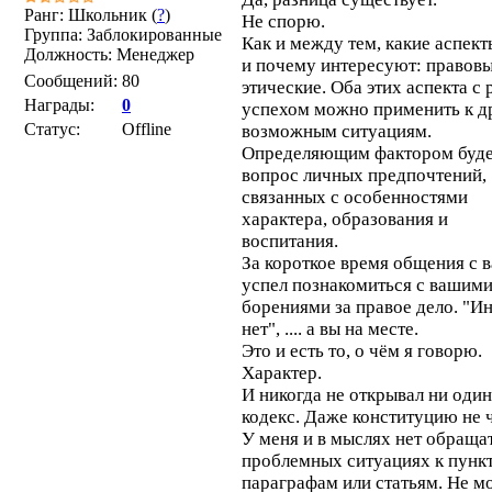
Ранг: Школьник (
?
)
Не спорю.
Группа: Заблокированные
Как и между тем, какие аспект
Должность: Менеджер
и почему интересуют: правовы
Сообщений:
80
этические. Оба этих аспекта с
Награды:
0
успехом можно применить к д
Статус:
Offline
возможным ситуациям.
Определяющим фактором буд
вопрос личных предпочтений,
связанных с особенностями
характера, образования и
воспитания.
За короткое время общения с в
успел познакомиться с вашим
борениями за правое дело. "И
нет", .... а вы на месте.
Это и есть то, о чём я говорю.
Характер.
И никогда не открывал ни один
кодекс. Даже конституцию не ч
У меня и в мыслях нет обращат
проблемных ситуациях к пунк
параграфам или статьям. Не мо