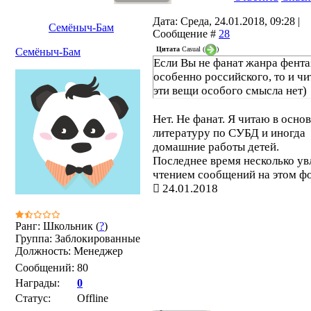
Дата: Среда, 24.01.2018, 09:28 |
Семёныч-Бам
Сообщение #
28
Цитата
Casual
(
)
Семёныч-Бам
Если Вы не фанат жанра фента
особенно российского, то и чи
эти вещи особого смысла нет)
Нет. Не фанат. Я читаю в осно
литературу по СУБД и иногда
домашние работы детей.
Последнее время несколько ув
чтением сообщений на этом ф
24.01.2018
Ранг: Школьник (
?
)
Группа: Заблокированные
Должность: Менеджер
Сообщений:
80
Награды:
0
Статус:
Offline