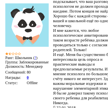
подсказывает, что ваш разгово
психологом не должен проход
наедине. Потом концов не найд
Хорошо бы с каждой стороны 
вашей и школьной ещё по одн
человечку.
И мне кажется, что любое
психологическое анкетировани
таком возрасте ребёнка должн
проводиться только с согласия
родителей. Только!
И ещё. Меня бы существенно 
Ранг: Школьник (
?
)
интересовала цель опроса и
Группа: Заблокированные
практические выводы и
Должность: Менеджер
предполагаемые результаты. И
Сообщений:
80
мнение психолога по большом
Награды:
0
счёту никого не интересует. З
Статус:
Offline
важны моральные издержки и
нарушение элементарной этики
Я бы не доверил такому психо
своего ребенка для реабилитац
Никогда.
22.01.2018