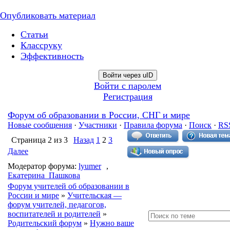
Опубликовать материал
Статьи
Классруку
Эффективность
Войти через uID
Войти с паролем
Регистрация
Форум об образовании в России, СНГ и мире
Новые сообщения
·
Участники
·
Правила форума
·
Поиск
·
RS
Страница
2
из
3
Назад
1
2
3
Далее
Модератор форума:
lyumer
,
Екатерина_Пашкова
Форум учителей об образовании в
России и мире
»
Учительская —
форум учителей, педагогов,
воспитателей и родителей
»
Родительский форум
»
Нужно ваше