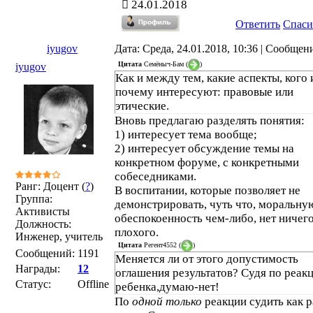
24.01.2018
Ответить
Спаси
iyugov
Дата: Среда, 24.01.2018, 10:36 | Сообщен
Цитата
Семёныч-Бам
(
)
iyugov
Как и между тем, какие аспекты, кого 
почему интересуют: правовые или
этические.
Вновь предлагаю разделять понятия:
1) интересует тема вообще;
2) интересует обсуждение темы на
конкретном форуме, с конкретными
собеседниками.
Ранг: Доцент (
?
)
В воспитании, которые позволяет не
Группа:
демонстрировать, чуть что, моральну
Активисты
обеспокоенность чем-либо, нет ничег
Должность:
плохого.
Инженер, учитель
Цитата
Регент4552
(
)
Сообщений:
1191
Меняется ли от этого допустимость
Награды:
12
оглашения результатов? Судя по реак
Статус:
Offline
ребенка,думаю-нет!
По
одной только
реакции судить как р