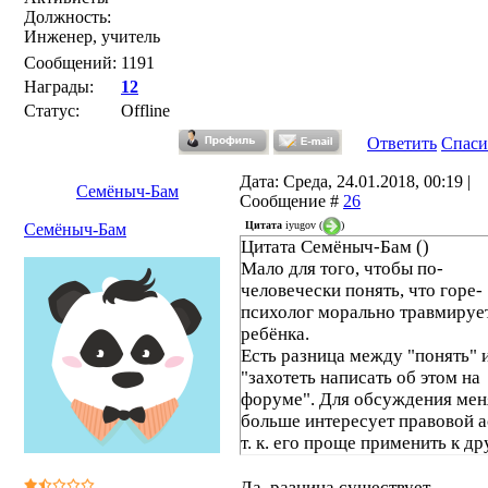
Должность:
Инженер, учитель
Сообщений:
1191
Награды:
12
Статус:
Offline
Ответить
Спаси
Дата: Среда, 24.01.2018, 00:19 |
Семёныч-Бам
Сообщение #
26
Цитата
iyugov
(
)
Семёныч-Бам
Цитата Семёныч-Бам ()
Мало для того, чтобы по-
человечески понять, что горе-
психолог морально травмируе
ребёнка.
Есть разница между "понять" 
"захотеть написать об этом на
форуме". Для обсуждения мен
больше интересует правовой а
т. к. его проще применить к д
возможным ситуациям.
Да, разница существует.