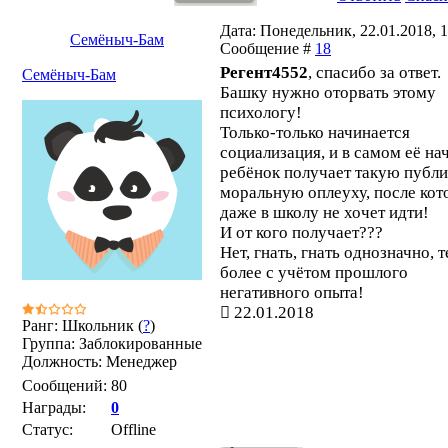
Дата: Понедельник, 22.01.2018, 1
Семёныч-Бам
Сообщение #
18
Регент4552
, спасибо за ответ.
Семёныч-Бам
Башку нужно оторвать этому
психологу!
Только-только начинается
социализация, и в самом её на
ребёнок получает такую публ
моральную оплеуху, после кот
даже в школу не хочет идти!
И от кого получает???
Нет, гнать, гнать однозначно, 
более с учётом прошлого
негативного опыта!
22.01.2018
Ранг: Школьник (
?
)
Группа: Заблокированные
Должность: Менеджер
Сообщений:
80
Награды:
0
Статус:
Offline