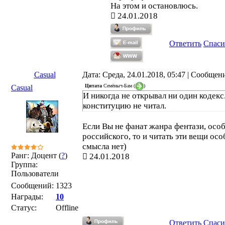
На этом и остановлюсь.
24.01.2018
Ответить
Спаси
Casual
Дата: Среда, 24.01.2018, 05:47 | Сообщен
Цитата
Семёныч-Бам
(
)
Casual
И никогда не открывал ни один кодекс
конституцию не читал.
Если Вы не фанат жанра фентази, осо
российского, то и читать эти вещи осо
смысла нет)
Ранг: Доцент (
?
)
24.01.2018
Группа:
Пользователи
Сообщений:
1323
Награды:
10
Статус:
Offline
Ответить
Спаси