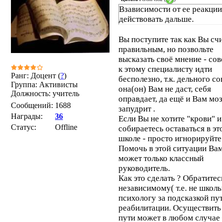
Взависимости от ее реакции
действовать дальше.
Вы поступите так как Вы сч
правильным, но позвольте
высказать своё мнение - сов
к этому специалисту идти
Ранг: Доцент (
?
)
бесполезно, т.к. дельного со
Группа: Активисты
она(он) Вам не даст, себя
Должность: учитель
оправдает, да ещё и Вам мо
Сообщений:
1688
запудрит .
Награды:
36
Если Вы не хотите "крови" и
Статус:
Offline
собираетесь оставаться в эт
школе - просто игнорируйте
Помочь в этой ситуации Ва
может только классный
руководитель.
Как это сделать ? Обратитес
независимому( т.е. не школ
психологу за подсказкой пу
реабилитации. Осуществить
пути может в любом случае 