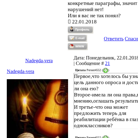
конкретные параграфы, значит
нарушений нет!
Или я вас не так понял?
22.01.2018
Ответить
Спаси
Дата: Понедельник, 22.01.2018
Nadegda-vera
| Сообщение #
21
Цитата
Регент4552
(
)
Nadegda-vera
Первое,что хотелось бы узн
цель данного опроса и дост
ли она ею?
Второе-имела ли она права,
мнению,оглашать результат
И третье-что она может
предложить теперь для
реабилитации ребёнка в гла
одноклассников?
Цитата
Регент4552
(
)