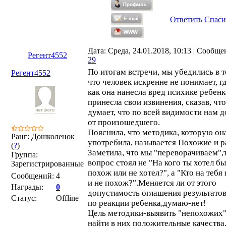
Ответить
Спаси
Дата: Среда, 24.01.2018, 10:13 | Сообще
Регент4552
29
По итогам встречи, мы убедились в т
Регент4552
что человек искренне не понимает, г
как она нанесла вред психике ребенк
принесла свои извинения, сказав, что
думает, что по всей видимости нам 
от произошедшего.
Пояснила, что методика, которую он
Ранг: Дошколенок
употребила, называется Похожие и р
(
?
)
Заметила, что мы "переворачиваем",т
Группа:
вопрос стоял не "На кого ты хотел б
Зарегистрированные
похож или не хотел?", а "Кто на тебя
Сообщений:
4
и не похож?".Меняется ли от этого
Награды:
0
допустимость оглашения результато
Статус:
Offline
по реакции ребенка,думаю-нет!
Цель методики-выявить "непохожих"
найти в них положительные качества