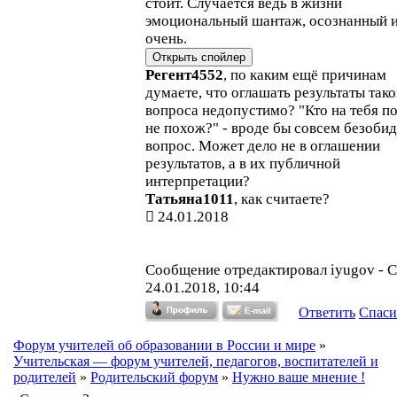
стоит. Случается ведь в жизни
эмоциональный шантаж, осознанный и
очень.
Регент4552
, по каким ещё причинам
думаете, что оглашать результаты тако
вопроса недопустимо? "Кто на тебя п
не похож?" - вроде бы совсем безоби
вопрос. Может дело не в оглашении
результатов, а в их публичной
интерпретации?
Татьяна1011
, как считаете?
24.01.2018
Сообщение отредактировал
iyugov
-
С
24.01.2018, 10:44
Ответить
Спаси
Форум учителей об образовании в России и мире
»
Учительская — форум учителей, педагогов, воспитателей и
родителей
»
Родительский форум
»
Нужно ваше мнение !