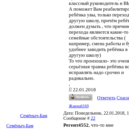
классный руководитель и В
А поможет Вам реабилитир
ребёнка увы, только переход
другую школу, причём ребё
должен думать , что причин
перехода являются какие-то
семейные обстоятельства (
например, смена работы и б
удобнее заводить ребёнка в
другую школу)
То что произошло- это очен
серьёзная травма ребёнка в
исправлять надо срочно и
радикально.
,
22.01.2018
Ответить
Спаси
Жанна6169
Дата: Понедельник, 22.01.2018, 1
Семёныч-Бам
Сообщение #
22
Регент4552
, что-то мне
Семёныч-Бам