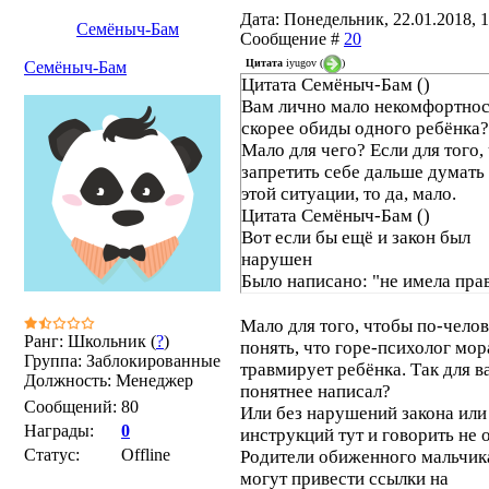
Дата: Понедельник, 22.01.2018, 11
Семёныч-Бам
Сообщение #
20
Цитата
iyugov
(
)
Семёныч-Бам
Цитата Семёныч-Бам ()
Вам лично мало некомфортнос
скорее обиды одного ребёнка?
Мало для чего? Если для того,
запретить себе дальше думать
этой ситуации, то да, мало.
Цитата Семёныч-Бам ()
Вот если бы ещё и закон был
нарушен
Было написано: "не имела прав
Соответственно, задал уточн
вопрос о правовом аспекте.
Мало для того, чтобы по-чело
Ранг: Школьник (
?
)
понять, что горе-психолог мо
Группа: Заблокированные
травмирует ребёнка. Так для в
Должность: Менеджер
понятнее написал?
Сообщений:
80
Или без нарушений закона или
Награды:
0
инструкций тут и говорить не 
Статус:
Offline
Родители обиженного мальчик
могут привести ссылки на