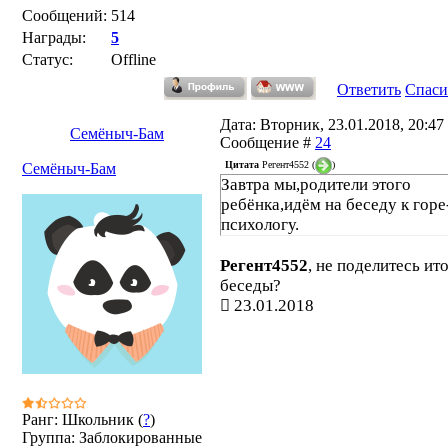
Сообщений:
514
Награды:
5
Статус:
Offline
Ответить
Спаси
Дата: Вторник, 23.01.2018, 20:47 
Семёныч-Бам
Сообщение #
24
Цитата
Регент4552
(
)
Семёныч-Бам
Завтра мы,родители этого
ребёнка,идём на беседу к горе
психологу.
Регент4552
, не поделитесь ит
беседы?
23.01.2018
Ранг: Школьник (
?
)
Группа: Заблокированные