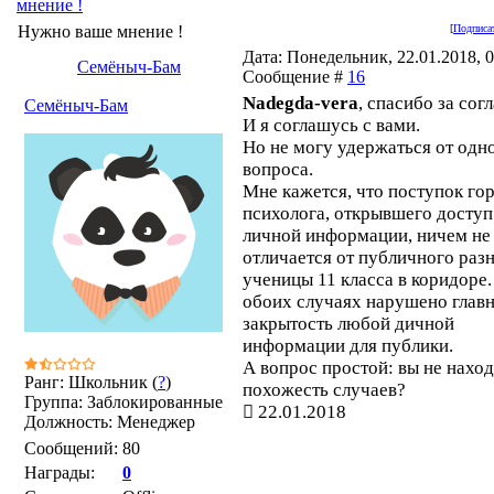
мнение !
Нужно ваше мнение !
[
Подписат
Дата: Понедельник, 22.01.2018, 0
Семёныч-Бам
Сообщение #
16
Nadegda-vera
, спасибо за согл
Семёныч-Бам
И я соглашусь с вами.
Но не могу удержаться от одн
вопроса.
Мне кажется, что поступок гор
психолога, открывшего доступ
личной информации, ничем не
отличается от публичного раз
ученицы 11 класса в коридоре.
обоих случаях нарушено главн
закрытость любой дичной
информации для публики.
А вопрос простой: вы не нахо
Ранг: Школьник (
?
)
похожесть случаев?
Группа: Заблокированные
22.01.2018
Должность: Менеджер
Сообщений:
80
Награды:
0