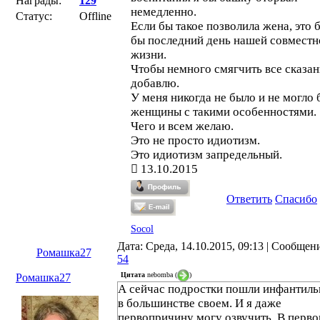
Награды:
129
немедленно.
Статус:
Offline
Если бы такое позволила жена, это 
бы последний день нашей совместн
жизни.
Чтобы немного смягчить все сказан
добавлю.
У меня никогда не было и не могло 
женщины с такими особенностями.
Чего и всем желаю.
Это не просто идиотизм.
Это идиотизм запредельный.
13.10.2015
Ответить
Спасибо
Socol
Дата: Среда, 14.10.2015, 09:13 | Сообщен
Ромашка27
54
Цитата
nebomba
(
)
Ромашка27
А сейчас подростки пошли инфантил
в большинстве своем. И я даже
первопричину могу озвучить. В перв