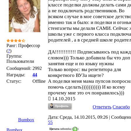
классе поделки должны делать сами д
а не подключать родственников. Во
всяком случае в мое советское детств
именно так и было: и поделки и огонь
стенгазеты мы делали САМИ. Сейчас 
школы уже с первого класса подключ
родителей , а в средней школе родите
Ранг: Профессор
подключают репетиторов. На
(
?
)
репетиторсикх сайтах уже и студенто
ДА!!!!!!!!!!!! Подписываюсь под каж
Группа:
подтягивают. Кто-то считает, что это
словом))) Только добавила бы что доп
Пользователи
правильно. Я иного мнения. Из мальч
занятия еще и по языку нужны
Сообщений:
2992
должен вырасти мужчина, а для этого
Только вопрос: вы репетитора для
Награды:
44
должен сделать свои собственные
конкретного ВУЗа ищете?
ошибки. И двойка в четверти не долж
А поделки меня мама пупсов попроси
Статус:
Offline
быть причиной обмороков и быстрого
помочь сделать))))))))))) И ко всему
поиска репетитора. Школа иногда на 
прочему мне это оч понравилось)))
играет,мотивируя родителей скорее
14.10.2015
помогать школе в обучении.
Ответить
Спасибо
И это большой вред по-моему,учителя
теряют профессионализм, дети не ум
Дата: Среда, 14.10.2015, 09:26 | Сообщен
Bumbox
учиться в группе, расслоение детей не
55
их способностям,а по способностям и
Цитата
nebomba
(
)
Bumbox