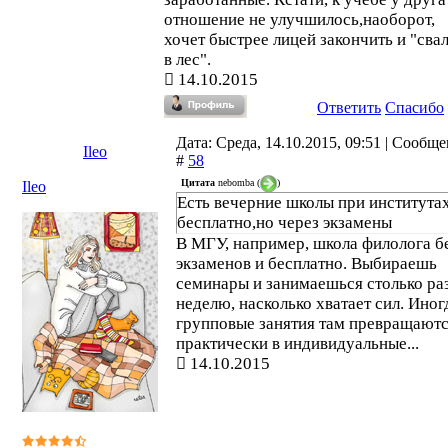
отношение не улучшилось,наоборот,
хочет быстрее лицей закончить и "сва
в лес".
14.10.2015
Ответить
Спасибо
Дата: Среда, 14.10.2015, 09:51 | Сообщ
Ileo
#
58
Цитата
nebomba
(
)
Ileo
Есть вечерние школы при института
бесплатно,но через экзамены
В МГУ, например, школа филолога б
экзаменов и бесплатно. Выбираешь
семинары и занимаешься столько раз
неделю, насколько хватает сил. Иног
групповые занятия там превращают
практически в индивидуальные...
14.10.2015