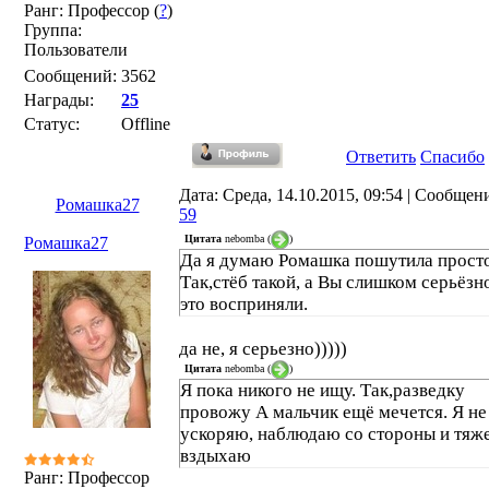
Ранг: Профессор (
?
)
Группа:
Пользователи
Сообщений:
3562
Награды:
25
Статус:
Offline
Ответить
Спасибо
Дата: Среда, 14.10.2015, 09:54 | Сообщен
Ромашка27
59
Цитата
nebomba
(
)
Ромашка27
Да я думаю Ромашка пошутила просто
Так,стёб такой, а Вы слишком серьёзн
это восприняли.
да не, я серьезно)))))
Цитата
nebomba
(
)
Я пока никого не ищу. Так,разведку
провожу А мальчик ещё мечется. Я не
ускоряю, наблюдаю со стороны и тяж
вздыхаю
Ранг: Профессор