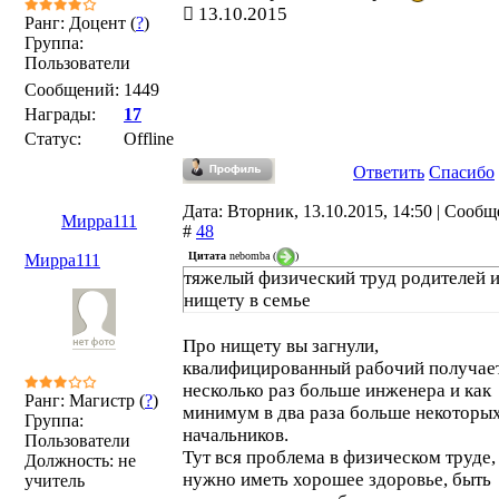
13.10.2015
Ранг: Доцент (
?
)
Группа:
Пользователи
Сообщений:
1449
Награды:
17
Статус:
Offline
Ответить
Спасибо
Дата: Вторник, 13.10.2015, 14:50 | Сооб
Мирра111
#
48
Цитата
nebomba
(
)
Мирра111
тяжелый физический труд родителей 
нищету в семье
Про нищету вы загнули,
квалифицированный рабочий получает
несколько раз больше инженера и как
Ранг: Магистр (
?
)
минимум в два раза больше некоторы
Группа:
начальников.
Пользователи
Тут вся проблема в физическом труде,
Должность: не
нужно иметь хорошее здоровье, быть
учитель