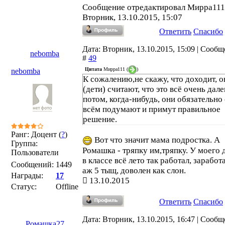
Сообщение отредактировал
Мирра111
Вторник, 13.10.2015, 15:07
Ответить
Спасибо
Дата: Вторник, 13.10.2015, 15:09 | Сооб
nebomba
#
49
Цитата
Мирра111
(
)
nebomba
К сожалению,не скажу, что доходит, о
(дети) считают, что это всё очень дале
потом, когда-нибудь, они обязательно
всём подумают и примут правильное
решение.
Ранг: Доцент (
?
)
Вот что значит мама подростка. А
Группа:
Ромашка - тряпку им,тряпку. У моего 
Пользователи
в классе всё лето так работал, заработ
Сообщений:
1449
аж 5 тыщ, доволен как слон.
Награды:
17
13.10.2015
Статус:
Offline
Ответить
Спасибо
Дата: Вторник, 13.10.2015, 16:47 | Сооб
Ромашка27