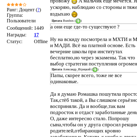
провожу
А мальчик ещё мечется. Я
ускоряю, наблюдаю со стороны и тяж
Ранг: Доцент (
?
)
вздыхаю
Группа:
Пользователи
Цитата
Bumbox
(
)
а они еще где-то существуют ?
Сообщений:
1449
Награды:
17
Ну на вскиду посмотрела и МХТИ и 
Статус:
Offline
и МАДИ. Всё на платной основе. Есть
вечерние школы при институтах
бесплатно,но через экзамены. Так что
выбор стратегии поступления огромен
Цитата
Александр_Игрицкий
(
)
Папы, скорее всего, тоже не все
одинаковые.
Да я думаю Ромашка пошутила просто
Так,стёб такой, а Вы слишком серьёзно
восприняли. Да и вообще,так вам
подросток и отдаст заработанные день
О, даже интересно стало. Попрошу
сына,чтобы он у друга спросил рекци
родителей,отбирающих кровно
заработанные. Кстати, к учебе у друга