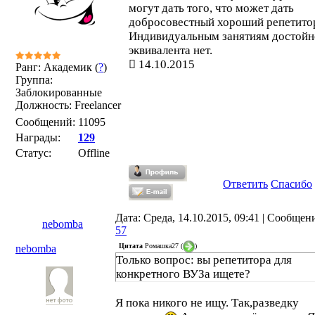
могут дать того, что может дать
добросовестный хороший репетито
Индивидуальным занятиям достойн
эквивалента нет.
14.10.2015
Ранг: Академик (
?
)
Группа:
Заблокированные
Должность: Freelancer
Сообщений:
11095
Награды:
129
Статус:
Offline
Ответить
Спасибо
Дата: Среда, 14.10.2015, 09:41 | Сообщен
nebomba
57
Цитата
Ромашка27
(
)
nebomba
Только вопрос: вы репетитора для
конкретного ВУЗа ищете?
Я пока никого не ищу. Так,разведку