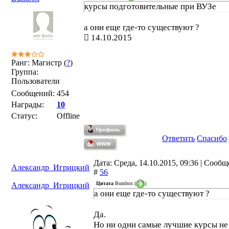
родителей. Репетитор по-моему нуже
курсы подготовительные при ВУЗе
только для подготовки в ВУЗ. И то, это
мера вынужденная, т.к. при всех проч
а они еще где-то существуют ?
равных условиях ребенок без репетит
14.10.2015
не может конкурировать с
тем , у которого есть хороший репетит
Ранг: Магистр (
?
)
Группа:
Пользователи
Сообщений:
454
Награды:
10
Статус:
Offline
Ответить
Спасибо
Дата: Среда, 14.10.2015, 09:36 | Сооб
Александр_Игрицкий
#
56
Цитата
Bumbox
(
)
Александр_Игрицкий
а они еще где-то существуют ?
Да.
Но ни одни самые лучшие курсы не