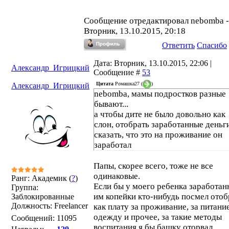
Сообщение отредактировал
nebomba
-
Вторник, 13.10.2015, 20:18
Ответить
Спасибо
Дата: Вторник, 13.10.2015, 22:06 |
Александр_Игрицкий
Сообщение #
53
Цитата
Ромашка27
(
)
Александр_Игрицкий
nebomba, мамы подростков разные
бывают...
а чтобы дите не было довольно как
слон, отобрать заработанные деньг
сказать, что это на проживание он
заработал
Папы, скорее всего, тоже не все
одинаковые.
Ранг: Академик (
?
)
Если бы у моего ребенка заработан
Группа:
им копейки кто-нибудь посмел отоб
Заблокированные
Должность: Freelancer
как плату за проживание, за питание
одежду и прочее, за такие методы
Сообщений:
11095
воспитания я бы башку оторвал