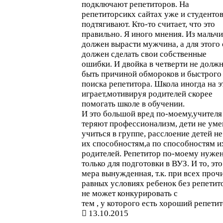
подключают репетиторов. На
репетиторсикх сайтах уже и студенто
подтягивают. Кто-то считает, что это
правильно. Я иного мнения. Из мальч
должен вырасти мужчина, а для этого
должен сделать свои собственные
ошибки. И двойка в четверти не долж
быть причиной обмороков и быстрого
поиска репетитора. Школа иногда на 
играет,мотивируя родителей скорее
помогать школе в обучении.
И это большой вред по-моему,учителя
теряют профессионализм, дети не ум
учиться в группе, расслоение детей не
их способностям,а по способностям и
родителей. Репетитор по-моему нуже
только для подготовки в ВУЗ. И то, это
мера вынужденная, т.к. при всех проч
равных условиях ребенок без репетит
не может конкурировать с
тем , у которого есть хороший репетит
13.10.2015