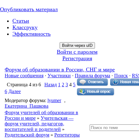
Опубликовать материал
Статьи
Классруку
Эффективность
Войти через uID
Войти с паролем
Регистрация
Форум об образовании в России, СНГ и мире
Новые сообщения
·
Участники
·
Правила форума
·
Поиск
·
RS
Страница
4
из
6
Назад
1
2
3
4
5
6
Далее
Модератор форума:
lyumer
,
Екатерина_Пашкова
Форум учителей об образовании в
России и мире
»
Учительская —
форум учителей, педагогов,
воспитателей и родителей
»
Родительский форум
»
Репетиторы