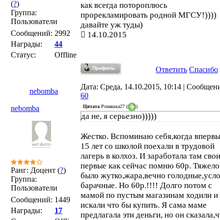
(
?
)
как всегда потороплюсь
Группа:
прорекламировать родной МГСУ!))))
Пользователи
давайте уж туды)
Сообщений:
2992
14.10.2015
Награды:
44
Статус:
Offline
Ответить
Спасибо
Дата: Среда, 14.10.2015, 10:14 | Сообщен
nebomba
60
Цитата
Ромашка27
(
)
nebomba
да не, я серьезно)))))
Жестко. Вспоминаю себя,когда впервы
15 лет со школой поехали в трудовой
лагерь в колхоз. И заработала там сво
первые как сейчас помню 60р. Тяжело
Ранг: Доцент (
?
)
было жутко,жара,вечно голодные,усл
Группа:
барачные. Но 60р.!!!! Долго потом с
Пользователи
мамой по пустым магазинам ходили и
Сообщений:
1449
искали что бы купить. Я сама маме
Награды:
17
предлагала эти деньги, но он сказала,