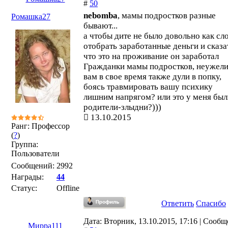
#
50
nebomba
, мамы подростков разные
Ромашка27
бывают...
а чтобы дите не было довольно как сло
отобрать заработанные деньги и сказа
что это на проживание он заработал
Гражданки мамы подростков, неужел
вам в свое время также дули в попку,
боясь травмировать вашу психику
лишним напрягом? или это у меня был
родители-злыдни?)))
13.10.2015
Ранг: Профессор
(
?
)
Группа:
Пользователи
Сообщений:
2992
Награды:
44
Статус:
Offline
Ответить
Спасибо
Дата: Вторник, 13.10.2015, 17:16 | Сооб
Мирра111