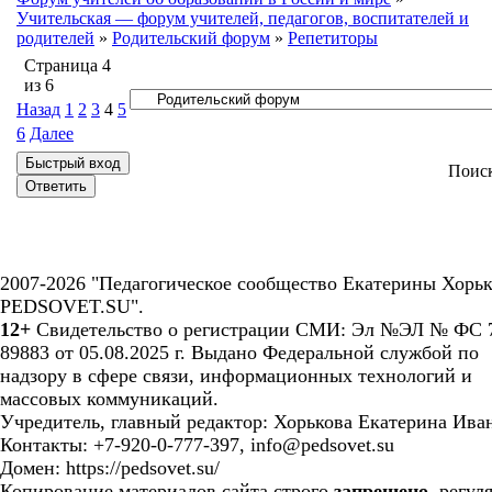
Учительская — форум учителей, педагогов, воспитателей и
родителей
»
Родительский форум
»
Репетиторы
Страница
4
из
6
Назад
1
2
3
4
5
6
Далее
Поис
2007-2026 "Педагогическое сообщество Екатерины Хорьк
PEDSOVET.SU".
12+
Свидетельство о регистрации СМИ: Эл №ЭЛ № ФС 7
89883 от 05.08.2025 г. Выдано Федеральной службой по
надзору в сфере связи, информационных технологий и
массовых коммуникаций.
Учредитель, главный редактор: Хорькова Екатерина Ива
Контакты: +7-920-0-777-397, info@pedsovet.su
Домен: https://pedsovet.su/
Копирование материалов сайта строго
запрещено
, регул