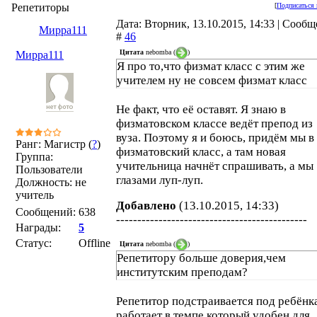
Репетиторы
[
Подписаться 
Дата: Вторник, 13.10.2015, 14:33 | Сооб
Мирра111
#
46
Цитата
nebomba
(
)
Мирра111
Я про то,что физмат класс с этим же
учителем ну не совсем физмат класс
Не факт, что её оставят. Я знаю в
физматовском классе ведёт препод из
вуза. Поэтому я и боюсь, придём мы в
Ранг: Магистр (
?
)
физматовский класс, а там новая
Группа:
учительница начнёт спрашивать, а мы
Пользователи
глазами луп-луп.
Должность: не
учитель
Добавлено
(13.10.2015, 14:33)
Сообщений:
638
---------------------------------------------
Награды:
5
Статус:
Offline
Цитата
nebomba
(
)
Репетитору больше доверия,чем
институтским преподам?
Репетитор подстраивается под ребёнк
работает в темпе который удобен для