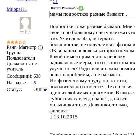
#
51
Цитата
Ромашка27
(
)
Мирра111
мамы подростков разные бывают...
Подростки тоже разные бывают. Мне 
своего по большому счёту наезжать не
что. Учится на 4-5, пятёрки в
большинстве, не получается с физико
Ранг: Магистр (
?
)
ОК, я нашла человека который поможе
Группа:
Какой смысл применять к ребёнку
Пользователи
радикальные меры, что от этого знани
Должность: не
улучшаться? Родители должны помога
учитель
решать проблемы, а не наезжать.
Сообщений:
638
И к физическому труду, он, к стати,
Награды:
5
положительно относится. Технология 
Статус:
Offline
один из любимых предметов. В школе
субботниках всегда пашет, да и все
мальчишки тоже. Девчонки, только,
филонят.
13.10.2015
Сообщение отредактировал
Мирра111