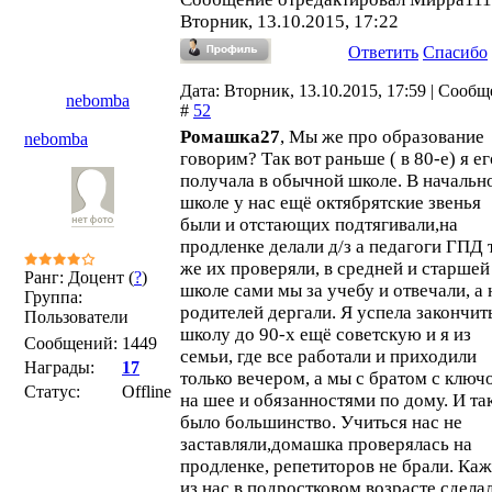
Вторник, 13.10.2015, 17:22
Ответить
Спасибо
Дата: Вторник, 13.10.2015, 17:59 | Сооб
nebomba
#
52
Ромашка27
, Мы же про образование
nebomba
говорим? Так вот раньше ( в 80-е) я ег
получала в обычной школе. В начальн
школе у нас ещё октябрятские звенья
были и отстающих подтягивали,на
продленке делали д/з а педагоги ГПД 
же их проверяли, в средней и старшей
Ранг: Доцент (
?
)
школе сами мы за учебу и отвечали, а 
Группа:
родителей дергали. Я успела закончит
Пользователи
школу до 90-х ещё советскую и я из
Сообщений:
1449
семьи, где все работали и приходили
Награды:
17
только вечером, а мы с братом с ключ
Статус:
Offline
на шее и обязанностями по дому. И та
было большинство. Учиться нас не
заставляли,домашка проверялась на
продленке, репетиторов не брали. Ка
из нас в подростковом возрасте сдела