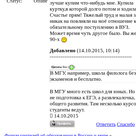
Статус:
Offline
лучше купим что-нибудь мне. Купила
куртку,в которой долго потом и ходила
Счастье прям! Тяжелый труд и малая з
никак на повлияли на моё отношение 
обязательному поступлению в ВУЗ.
Может время чуть другое было. Вы же
90-х
Добавлено
(14.10.2015, 10:14)
---------------------------------------------
Цитата
Ileo
(
)
В МГУ, например, школа филолога без
экзаменов и бесплатно.
В МГУ много есть школ для юных. Но 
не подготовка к ЕГЭ, а развлекалочка,
общего развития. Там несколько курс
студенты ведут.
14.10.2015
Ответить
Спасибо
Форум учителей об образовании в России и мире
»