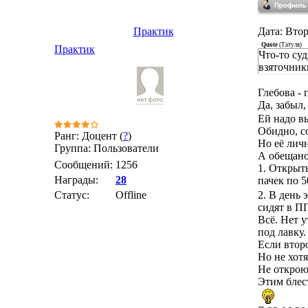
Практик
Дата: Втор
Quote
(
Татуля
)
Практик
Что-то су
взяточник
Глебова -
Да, забыл,
Ей надо вы
Обидно, с
Ранг: Доцент (
?
)
Но её лич
Группа: Пользователи
А обещано
Сообщений:
1256
1. Открыт
Награды:
28
пачек по 5
2. В день
Статус:
Offline
сидят в П
Всё. Нет 
под лавку.
Если второ
Но не хот
Не открою
Этим блес