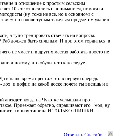
итание и отношение к простым сельским
е лет 10 - те относились с пониманием, помогали
етодисты (ну, тоже не все, но в основном) с
льствием по голове тупым тяжелым предметом ударил
ать, а тупо тренировать отвечать на вопросы.
? Раб должен быть сильным. И при этом гордиться, в
чего не умеет и в других местах работать просто не
дно и потому, что обучить то как следует
Да в наше время престиж это в первую очередь
 лох, и пофиг, на какой доске почета ты висишь и в
й анекдот, когда на Чукотке услышали про
 такое. Приезжает обратно, спрашивают его - мол, ну
ер шумиииит, а внизу тишина И ТОЛЬКО ШИШКИ
Ответить
Спасибо