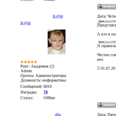
K@tti
Дата: Четв
Quote
(
lusya768
K@tti
Представл
А кто в по
Quote
(
lusya768
А правильн
Честно го
нет.
Ранг: Академик (
?
)
01.07.20
Admin
Группа: Администраторы
Должность: информатика
Сообщений:
6010
Награды:
78
Статус:
Offline
dila
Дата: Пятн