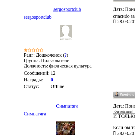
sergosportclub
Дата: Поне
спасибо за
sergosportclub
28.03.20
Ранг: Дошколенок (
?
)
Группа: Пользователи
Должность: физическая культура
Сообщений:
12
Награды:
0
Статус:
Offline
Симпатяга
Дата: Поне
Quote
(
igormm
)
Симпатяга
И ТОЛЬ
Если бы т
28.03.20