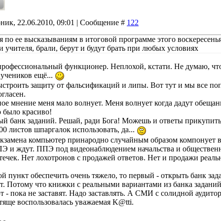
ник, 22.06.2010, 09:01 | Сообщение #
122
дя по ее высказываниям в итоговой программе этого воскересень
и учителя, брали, берут и будут брать при любых условиях
 профессиональный функционер. Неплохой, кстати. Не думаю, что
 учеников ещё...
строить защиту от фальсификаций и липы. Вот тут и мы все попа
огласен.
ное мнение меня мало волнует. Меня волнует когда дадут обещан
 было красиво!
ый банк заданий. Решай, ради Бога! Можешь и ответы прикупить.
00 листов шпаргалок использовать, да...
 экзамена компьютер принародно случайным образом компонует 
ПЭ и ждут. ППЭ под видеонаблюдением начальства и обществен
утечек. Нет лохотронов с продажей ответов. Нет и продажи реал
й пункт обеспечить очень тяжело, то первый - открыть банк зад
ят. Потому что книжки с реальными вариантами из банка заданий
т - пока не заставят. Надо заставлять. А СМИ с солидной аудит
тяще воспользовалась уважаемая K@tti.