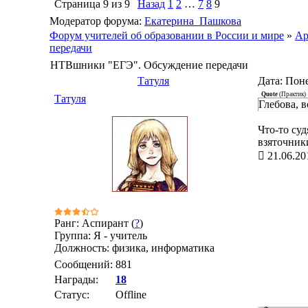
Страница
9
из
9
Назад
1
2
…
7
8
9
Модератор форума:
Екатерина_Пашкова
Форум учителей об образовании в России и мире
»
Ар
передачи
НТВшники "ЕГЭ". Обсуждение передачи
Татуля
Дата: Поне
Quote
(
Практик
)
Татуля
Глебова, в
Что-то су
взяточник
21.06.20
Ранг: Аспирант (
?
)
Группа: Я - учитель
Должность: физика, информатика
Сообщений:
881
Награды:
18
Статус:
Offline