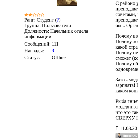
С районо 
преподават
советами, 
Ранг: Студент (
?
)
преподава
Группа: Пользователи
бы... Орга
Должность: Начальник отдела
Почему вво
информации
Почему хо
Сообщений:
111
какой стра
Награды:
3
Почему не 
Статус:
Offline
сможет (кс
Почему объ
одновреме
Зато - мо
зарплата! 
каком кон
Рыба гние
модернизац
что это т
СВЕРХУ
11.03.20