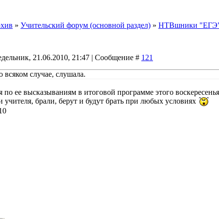
хив
»
Учительский форум (основной раздел)
»
НТВшники "ЕГЭ"
дельник, 21.06.2010, 21:47 | Сообщение #
121
о всяком случае, слушала.
дя по ее высказываниям в итоговой программе этого воскересень
и учителя, брали, берут и будут брать при любых условиях
10