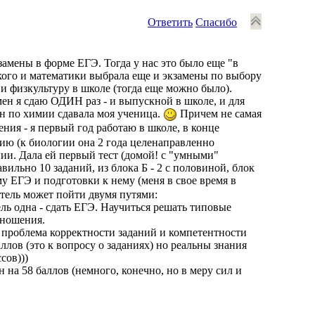
Ответить
Спасибо
кзамены в форме ЕГЭ. Тогда у нас это было еще "в
кого и математики выбрала еще и экзамены по выбору
 физкультуру в школе (тогда еще можно было).
ен я сдаю ОДИН раз - и выпускной в школе, и для
ен по химии сдавала моя ученица.
Причем не самая
ия - я первый год работаю в школе, в конце
имию (к биологии она 2 года целенаправленно
нии. Дала ей первый тест (домой! с "умными"
вильно 10 заданий, из блока Б - 2 с половиной, блок
у ЕГЭ и подготовки к нему (меня в свое время в
тель может пойти двумя путями:
ель одна - сдать ЕГЭ. Научиться решать типовые
тношения.
ает проблема корректности заданий и компетентности
аллов (это к вопросу о заданиях) но реальны знания
сов)))
 на 58 баллов (немного, конечно, но в меру сил и