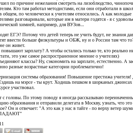
ушел по причине нежелания смотреть на лизоблюдство, чинопоч
елям. Кто там работал методистами, если они отработали в школ
в общем, по человечески к учителям относились. А как молодые м
телями разговаривали, которые им в матери годятся - я с удово
нической химией, например, для ВУЗов...
дят ЕГЭ? Потому что детей теперь не учить будут, не знания дав
тят ввести больше физкультуры и ОБЖ, ну и о России там что то
не он живет.
повышают зарплату? А чтобы остались только те, кто реально ни
тати, это уже самое распространенное мнение о учителях)
единяют классы? Ну, сэкономить на зарплате, естественно. А зао
нно разные возрастные категории проблематично!
дернизация системы образования! Повышение престижа учителя! 
Ездишь на мэрсе - ты крут. Ходишь пешком в шорканых джинсах -
курсе участвовал.
т с головы. По этому поводу я иногда рассказываю переиначенны
ию образования и отправили делегата в Москву, узнать, что это
акое? Он и отвечает: "А это как у нас в тайге - по верху вет
 ПАДАЮТ"
11