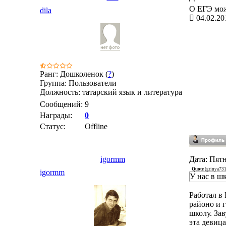
О ЕГЭ мож
dila
04.02.20
Ранг: Дошколенок (
?
)
Группа: Пользователи
Должность: татарский язык и литература
Сообщений:
9
Награды:
0
Статус:
Offline
igormm
Дата: Пятн
Quote
(
grinya73
igormm
У нас в ш
Работал в
районо и г
школу. За
эта девица