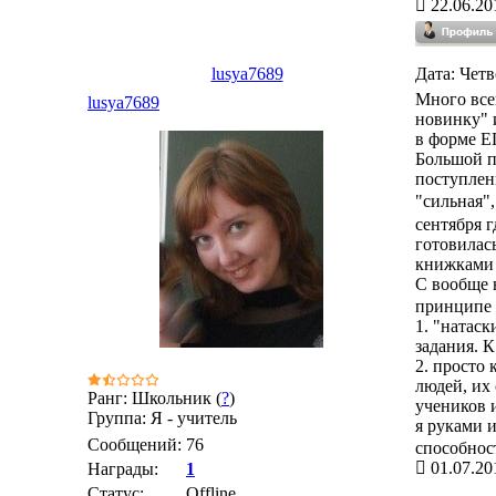
22.06.20
lusya7689
Дата: Четв
Много всег
lusya7689
новинку" 
в форме Е
Большой п
поступлен
"сильная",
сентября г
готовилась
книжками в
С вообще н
принципе 
1. "натаск
задания. 
2. просто 
людей, их 
Ранг: Школьник (
?
)
учеников 
Группа: Я - учитель
я руками и
Сообщений:
76
способнос
01.07.20
Награды:
1
Статус:
Offline