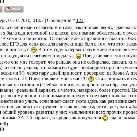
10
ерг, 01.07.2010, 01:02 | Сообщение #
123
о...со многими согласна. Я и сама, заканчивая школу, сдавала э
и я была единственной из класса, кто помимо обязательных русс
ГЭ-химию и биологию. Остальные же отправились сдавать ОБЖ и
люс ЕГЭ для меня как для выпускницы был в том, что этот экзам
ия в институт.
В этом году в первый раз в моей жизни экзам
 но идущая на серебряную медаль...
Представляете мои ощущен
де-то она мне говорит, что раньше она не собиралась сдавать х
), а сейчас узнала, что химия ей будет необходима при поступле
сякими!!!), через пару дней приносит, проверяю: из блока А пра
е тронут...!!! Представляете мой ужас?!!!
Стала вникать в тем
никак не готовили). Сейчас понимаю вопрос таким образом: учи
ивание"-реальный вариант, в чем-то, наверное, более простой. Ц
К реальному знанию и пониманию предмета не имеет никакого о
качественно учить. если знает-сдаст. (хотя здесь как раз возник
составляющих) это труднее. не так высока гарантия результата-б
и общий уровень развития у них мышления и всех прочих процес
 ногами ЗА 2-й вариант, и вроде как получается
сдали экзамен
тей)
10