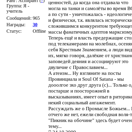
Ранг: Аспирант (
?
)
ценностей, да когда она отдавала что
Группа: Я -
могла на танки и самолёты во время В
учитель
а по сути - уничтожалась - идеологич
Сообщений:
965
и физически, т.к. являлась историческ
Награды:
30
сложившимся конкурентом требующе
Статус:
Offline
массы фанатичных адептов марксизму
Теперь ещё и власть предержащие сто
под телекамерами на молебнах, осеня
себя Крестным Знамением, а люди вид
их, мягко говоря, далёкие от христиан
заповедей деяния и ассоциируют это
двуличие с Православием...
А атеизм... Ну взгляните на посты
Провинциала и Soul Of Satana - мы
дооолгое эхо друг друга (с)... Только 
постарше и поосторожней в
высказываниях, имеет опыт в риторик
некий социальный ангажемент.
Рассуждать же о Промысле Божьем...
отчего же нет, ежели свободная воля-то
"Пикник на обочине" здесь будет очен
тему...