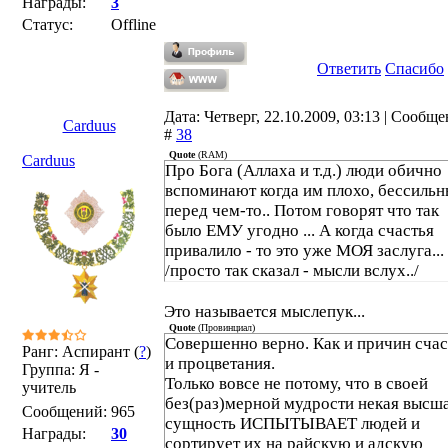
Награды:
3
Статус:
Offline
Ответить
Спасибо
Дата: Четверг, 22.10.2009, 03:13 | Сообщ
Carduus
#
38
Quote
(
RAM
)
Carduus
Про Бога (Аллаха и т.д.) люди обично
вспоминают когда им плохо, бессильн
перед чем-то.. Потом говорят что так
было ЕМУ угодно ... А когда счастья
привалило - то это уже МОЯ заслуга...
/просто так сказал - мысли вслух../
Это называется мыслепук...
Quote
(
Провинциал
)
Совершенно верно. Как и причин счас
Ранг: Аспирант (
?
)
и процветания.
Группа: Я -
Только вовсе не потому, что в своей
учитель
без(раз)мерной мудрости некая высш
Сообщений:
965
сущность ИСПЫТЫВАЕТ людей и
Награды:
30
сортирует их на райскую и адскую