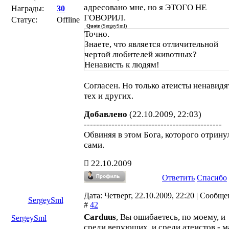
адресовано мне, но я ЭТОГО НЕ
Награды:
30
ГОВОРИЛ.
Статус:
Offline
Quote
(
SergeySml
)
Точно.
Знаете, что является отличительной
чертой любителей животных?
Ненависть к людям!
Согласен. Но только атеисты ненавидя
тех и других.
Добавлено
(22.10.2009, 22:03)
---------------------------------------------
Обвиняя в этом Бога, которого отрину
сами.
22.10.2009
Ответить
Спасибо
Дата: Четверг, 22.10.2009, 22:20 | Сообщ
SergeySml
#
42
Carduus
, Вы ошибаетесь, по моему, и
SergeySml
среди верующих, и среди атеистов - м