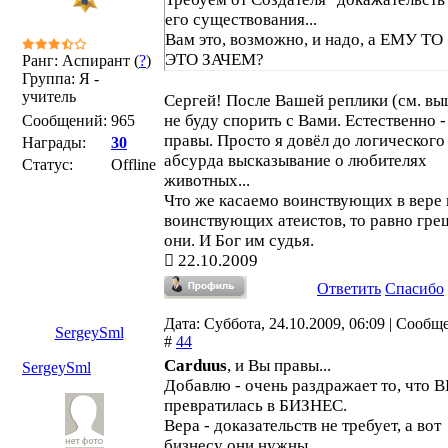
его существования...
Вам это, возможно, и надо, а ЕМУ ТО
ЭТО ЗАЧЕМ?
Ранг: Аспирант (
?
)
Группа: Я -
И кто такой ты, чтобы чего то там
учитель
требовать?
Сергей! После Вашей реплики (см. вы
не буду спорить с Вами. Естественно 
Сообщений:
965
правы. Просто я довёл до логического
Награды:
30
абсурда высказывание о любителях
Статус:
Offline
животных...
Что же касаемо воинствующих в вере 
воинствующих атеистов, то равно гр
они. И Бог им судья.
22.10.2009
Ответить
Спасибо
Дата: Суббота, 24.10.2009, 06:09 | Сообщ
SergeySml
#
44
Carduus
, и Вы правы...
SergeySml
Добавлю - очень раздражает то, что 
превратилась в БИЗНЕС.
Вера - доказательств не требует, а вот
бизнесу они нужны.