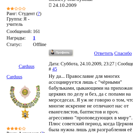
24.10.2009
Ранг: Студент (
?
)
Группа: Я -
учитель
Сообщений:
161
Награды:
1
Статус:
Offline
Ответить
Спасибо
Дата: Суббота, 24.10.2009, 23:27 | Сообщ
Carduus
#
45
Ну да... Православие для многих
Carduus
ассоциируется лишь с "чёрными"
бабульками, цыкающими на прихожан
церквях по делу и без, да с попами на
мерседесах. Я уж не говорю о том, чт
многие искренне не отличают нас от
евангелистов, баптистов и проч.
агрессивно "проповедующих в миру".
Плюс советский период, когда Церков
была нужна лишь для разграбления её