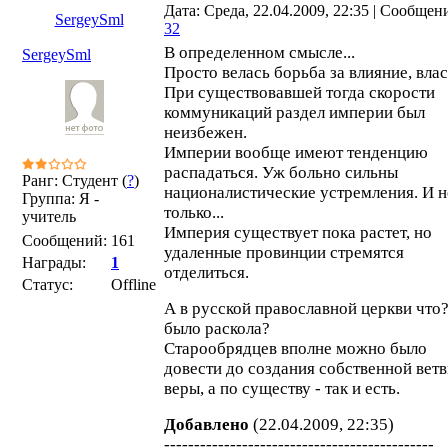
Дата: Среда, 22.04.2009, 22:35 | Сообщен
SergeySml
32
В определенном смысле...
SergeySml
Просто велась борьба за влияние, влас
При существовавшей тогда скорости
коммуникаций раздел империи был
неизбежен.
Империи вообще имеют тенденцию
распадаться. Уж больно сильны
Ранг: Студент (
?
)
националистические устремления. И н
Группа: Я -
только...
учитель
Империя существует пока растет, но
Сообщений:
161
удаленные провинции стремятся
Награды:
1
отделиться.
Статус:
Offline
А в русской православной церкви что
было раскола?
Старообрядцев вполне можно было
довести до создания собственной вет
веры, а по существу - так и есть.
Добавлено
(22.04.2009, 22:35)
---------------------------------------------