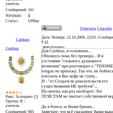
учитель
Сообщений:
161
Награды:
1
Статус:
Offline
Ответить
Спасибо
Дата: Четверг, 22.10.2009, 22:03 | Сообщ
Carduus
#
41
Quote
(
Провинциал
)
Carduus
Для Carduus, в основном...
Обхожусь пока без тремора... И в
состояние "сильного душевного
волнения" при разговорах о "ТЕИЗМЕ
tongue не прихожу. Так что, не бойтес
плескать в Вас кофе не стану...
И - "от Создателя доказательств его
существования НЕ требуем"...
По-моему, как раз наоборот. Это
ТЕ'ИСТАМ не хватает собственной ве
Ранг: Аспирант (
?
)
Группа: Я -
это они пытаются ЗАСТАВИТЬ повери
учитель
(или помалкивать) ВСЕХ...
Да я боюсь за Ваши брюки...
Заметьте, что всё сказанное Вами выш
Сообщений:
965