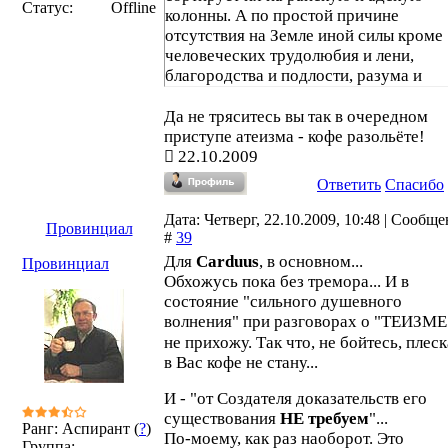
Статус:
Offline
колонны. А по простой причине
отсутствия на Земле иной силы кроме
человеческих трудолюбия и лени,
благородства и подлости, разума и
тупости...
Да не тряситесь вы так в очередном
приступе атеизма - кофе разольёте!
22.10.2009
Ответить
Спасибо
Дата: Четверг, 22.10.2009, 10:48 | Сообщ
Провинциал
#
39
Для
Carduus
, в основном...
Провинциал
Обхожусь пока без тремора... И в
состояние "сильного душевного
волнения" при разговорах о "ТЕИЗМ
не прихожу. Так что, не бойтесь, плеск
в Вас кофе не стану...
И - "от Создателя доказательств его
существования
НЕ требуем
"...
Ранг: Аспирант (
?
)
По-моему, как раз наоборот. Это
Группа: