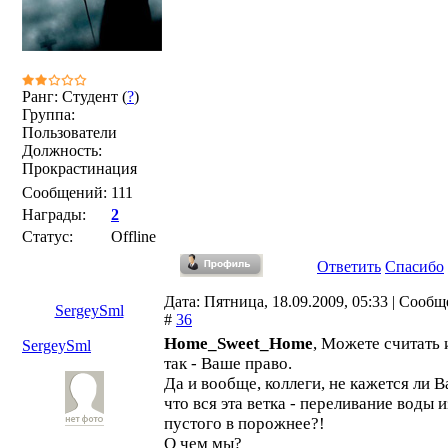
Ранг: Студент (
?
)
Группа:
Пользователи
Должность:
Прокрастинация
Сообщений:
111
Награды:
2
Статус:
Offline
Ответить
Спасибо
Дата: Пятница, 18.09.2009, 05:33 | Сооб
SergeySml
#
36
Home_Sweet_Home
, Можете считать 
SergeySml
так - Ваше право.
Да и вообще, коллеги, не кажется ли В
что вся эта ветка - переливание воды и
пустого в порожнее?!
О чем мы?