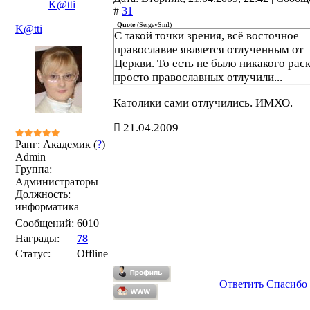
K@tti
#
31
Quote
(
SergeySml
)
K@tti
С такой точки зрения, всё восточное
православие является отлученным от
Церкви. То есть не было никакого раск
просто православных отлучили...
Католики сами отлучились. ИМХО.
21.04.2009
Ранг: Академик (
?
)
Admin
Группа:
Администраторы
Должность:
информатика
Сообщений:
6010
Награды:
78
Статус:
Offline
Ответить
Спасибо