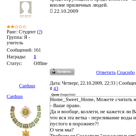
вполне приличных людей.
22.10.2009
Ранг: Студент (
?
)
Группа: Я -
учитель
Сообщений:
161
Награды:
1
Статус:
Offline
Ответить
Спасибо
Дата: Четверг, 22.10.2009, 22:33 | Сообщ
Carduus
#
43
Quote
(
SergeySml
)
Carduus
Home_Sweet_Home, Можете считать и
- Ваше право.
Да и вообще, коллеги, не кажется ли В
что вся эта ветка - переливание воды и
пустого в порожнее?!
О чем мы?
Требуем от Создателя "докажательств