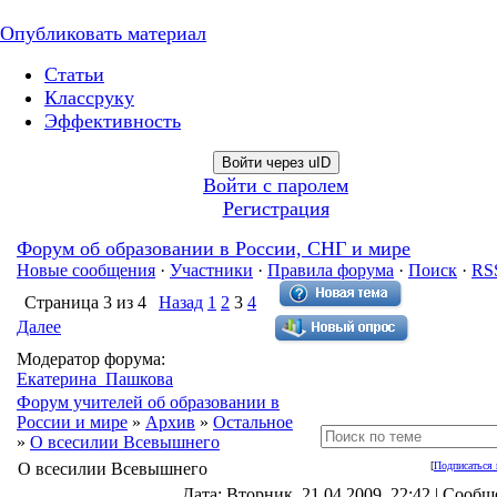
Опубликовать материал
Статьи
Классруку
Эффективность
Войти через uID
Войти с паролем
Регистрация
Форум об образовании в России, СНГ и мире
Новые сообщения
·
Участники
·
Правила форума
·
Поиск
·
RS
Страница
3
из
4
Назад
1
2
3
4
Далее
Модератор форума:
Екатерина_Пашкова
Форум учителей об образовании в
России и мире
»
Архив
»
Остальное
»
О всесилии Всевышнего
О всесилии Всевышнего
[
Подписаться 
Дата: Вторник, 21.04.2009, 22:42 | Сооб