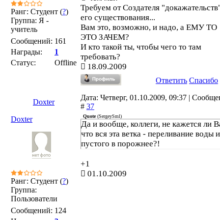
Требуем от Создателя "докажательств
Ранг: Студент (
?
)
его существования...
Группа: Я -
Вам это, возможно, и надо, а ЕМУ ТО
учитель
ЭТО ЗАЧЕМ?
Сообщений:
161
И кто такой ты, чтобы чего то там
Награды:
1
требовать?
Статус:
Offline
18.09.2009
Ответить
Спасибо
Дата: Четверг, 01.10.2009, 09:37 | Сообщ
Doxter
#
37
Quote
(
SergeySml
)
Doxter
Да и вообще, коллеги, не кажется ли В
что вся эта ветка - переливание воды и
пустого в порожнее?!
+1
01.10.2009
Ранг: Студент (
?
)
Группа:
Пользователи
Сообщений:
124