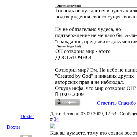
Quote
(
SergeySml
)
Господь не нуждается в чудесах дл
подтверждения своего существован
Ну не обязательно чудеса, но
подтверждение не мешало бы. А-ля-
"гражданин, предъявите документи
Quote
(
SergeySml
)
ОН сотворил мир - этого
ДОСТАТОЧНО!
Сотворил мир? Эм. На небе не напи
"Created by God" и никаких других
авторских прав я не наблюдал.
Откуда инфа, что мир сотворил ОН?
10.07.2009
Ответить
Спасибо
Дата: Четверг, 03.09.2009, 17:53 | Сообщ
Doxter
#
34
Doxter
Как вы думаете, тому кто создал все эт