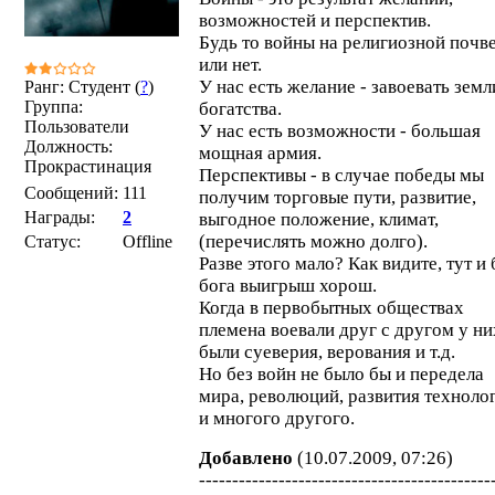
возможностей и перспектив.
Будь то войны на религиозной почве
или нет.
У нас есть желание - завоевать земл
Ранг: Студент (
?
)
Группа:
богатства.
Пользователи
У нас есть возможности - большая
Должность:
мощная армия.
Прокрастинация
Перспективы - в случае победы мы
Сообщений:
111
получим торговые пути, развитие,
Награды:
2
выгодное положение, климат,
(перечислять можно долго).
Статус:
Offline
Разве этого мало? Как видите, тут и 
бога выигрыш хорош.
Когда в первобытных обществах
племена воевали друг с другом у ни
были суеверия, верования и т.д.
Но без войн не было бы и передела
мира, революций, развития техноло
и многого другого.
Добавлено
(10.07.2009, 07:26)
--------------------------------------------