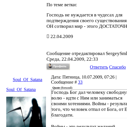
По теме ветки:
Господь не нуждается в чудесах для
подтверждения своего существования
ОН сотворил мир - этого ДОСТАТОЧ
22.04.2009
Сообщение отредактировал
SergeySm
Среда, 22.04.2009, 22:33
Ответить
Спасибо
Дата: Пятница, 10.07.2009, 07:26 |
Soul_Of_Satana
Сообщение #
33
Quote
(
Виталий
)
Soul_Of_Satana
Господь Бог дал человеку свободн
волю - идти с Ним или заниматься
своими хотениями. Войны - результ
того, что человек отпал от Бога, от 
благодати.
Войны - это результат желаний,