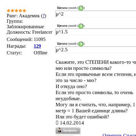
Цитата
yusrob
(
)
μ^2
Ранг: Академик (
?
)
Группа:
Цитата
yusrob
(
)
Заблокированные
μ^1.5
Должность: Freelancer
Сообщений:
11095
Цитата
yusrob
(
)
Награды:
129
μ^2.5
Статус:
Offline
Скажите, это СТЕПЕНИ какого-то ч
мю или просто символы?
Если это привычные всем степени, 
это за число - мю?
И откуда оно?
Если это просто символы, то очень
неудобные.
Могу ли я считать, что, например, 
метр = 1 Вашей единице длины?
Или это будет ошибкой?
14.02.2014
Ответить
Спас