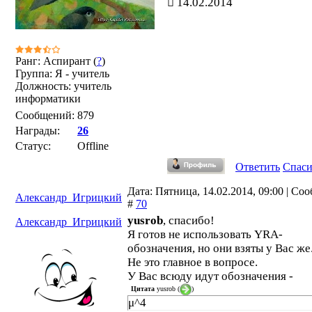
14.02.2014
Ранг: Аспирант (
?
)
Группа: Я - учитель
Должность: учитель
информатики
Сообщений:
879
Награды:
26
Статус:
Offline
Ответить
Спас
Дата: Пятница, 14.02.2014, 09:00 | Со
Александр_Игрицкий
#
70
yusrob
, спасибо!
Александр_Игрицкий
Я готов не использовать YRA-
обозначения, но они взяты у Вас же
Не это главное в вопросе.
У Вас всюду идут обозначения -
Цитата
yusrob
(
)
μ^4