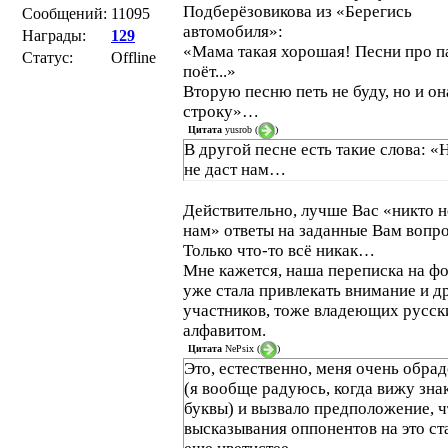
Подберёзовикова из «Берегись
Сообщений:
11095
автомобиля»:
Награды:
129
«Мама такая хорошая! Песни про п
Статус:
Offline
поёт...»
Вторую песню петь не буду, но и он
строку»…
Цитата
yusrob
(
)
В другой песне есть такие слова: «
не даст нам…
Действительно, лучше Вас «никто н
нам» ответы на заданные Вам вопр
Только что-то всё никак…
Мне кажется, наша переписка на ф
уже стала привлекать внимание и д
участников, тоже владеющих русс
алфавитом.
Цитата
NePsix
(
)
Это, естественно, меня очень обра
(я вообще радуюсь, когда вижу зн
буквы) и вызвало предположение, ч
высказывания оппонентов на это ст