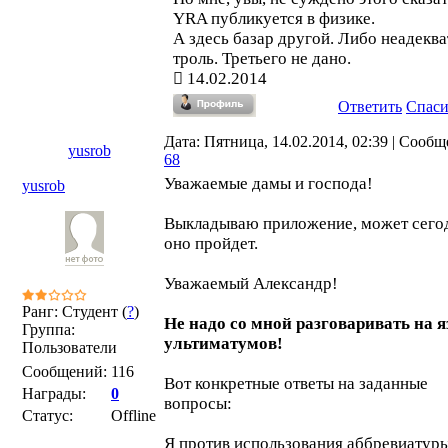
YRA публикуется в физике.
А здесь базар другой. Либо неадеква
троль. Третьего не дано.
14.02.2014
Ответить
Спас
Дата: Пятница, 14.02.2014, 02:39 | Сообщ
yusrob
68
Уважаемые дамы и господа!
yusrob
Выкладываю приложение, может сего
оно пройдет.
Уважаемый Александр!
Ранг: Студент (
?
)
Не надо со мной разговаривать на 
Группа:
ультиматумов!
Пользователи
Сообщений:
116
Вот конкретные ответы на заданные
Награды:
0
вопросы:
Статус:
Offline
Я против использования аббревиатур