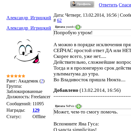
Ответить
Спас
Дата: Четверг, 13.02.2014, 16:56 | Соо
Александр_Игрицкий
#
62
Цитата
yusrob
(
)
Александр_Игрицкий
Попробую утром!
А можно в порядке исключения пр
СЕЙЧАС простой ответ ДА или НЕ
Скорее всего, уже нет.....
Действительно, сложнейшие вопро
Тогда и я пролонгирую срок действ
ультиматума до утра.
Во Владивосток пришла Нюкта....
Ранг: Академик (
?
)
Группа:
Добавлено
(13.02.2014, 16:56)
Заблокированные
--------------------------------------------
Должность: Freelancer
Сообщений:
11095
Цитата
NePsix
(
)
Награды:
129
Может, чем-то смогу помочь.
Статус:
Offline
Вспомните Яна Гуса:
O sancta simplicitas!