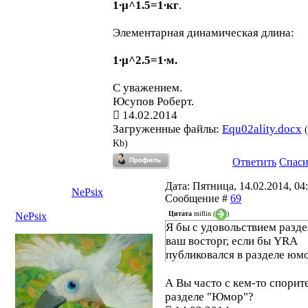
1∙μ^1.5=1∙кг
.
Элементарная динамическая длина:
1∙μ^2.5=1∙м.
С уважением.
Юсупов Роберт.
14.02.2014
Загруженные файлы:
Equ02ality.docx
Kb)
Ответить
Спас
Дата: Пятница, 14.02.2014, 04:
NePsix
Сообщение #
69
Цитата
miflin
(
)
NePsix
Я бы с удовольствием разд
ваш восторг, если бы YRA
публиковался в разделе юм
А Вы часто с кем-то спорите
разделе "Юмор"?