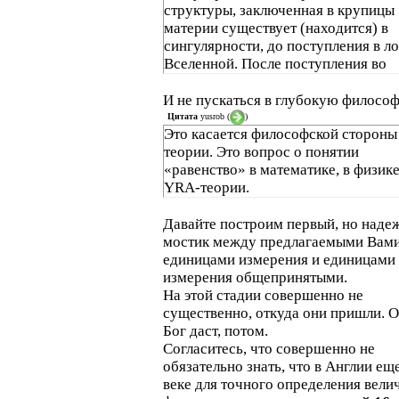
структуры, заключенная в крупицы
материи существует (находится) в
сингулярности, до поступления в л
Вселенной. После поступления во
Вселенную крупица материи распа
на более мелкие образования, обра
И не пускаться в глубокую филосо
новые структуры материи более вы
Цитата
yusrob
(
)
Это касается философской стороны
размерности.
теории. Это вопрос о понятии
«равенство» в математике, в физике
YRA-теории.
Давайте построим первый, но наде
мостик между предлагаемыми Вам
единицами измерения и единицами
измерения общепринятыми.
На этой стадии совершенно не
существенно, откуда они пришли. О
Бог даст, потом.
Согласитесь, что совершенно не
обязательно знать, что в Англии еще
веке для точного определения вели