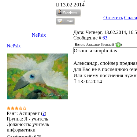
13.02.2014
Ответить
Спас
Дата: Четверг, 13.02.2014, 16:5
NePsix
Сообщение #
63
Цитата
Александр_Игрицкий
(
)
NePsix
O sancta simplicitas!
Александр, спойлер предна
для Вас не в последнюю оче
Или к нему пояснения нуж
13.02.2014
Ранг: Аспирант (
?
)
Группа: Я - учитель
Должность: учитель
информатики