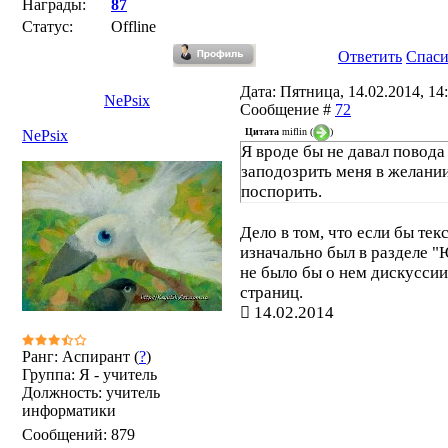
Награды:
87
Статус:
Offline
Ответить
Спас
Дата: Пятница, 14.02.2014, 14:
NePsix
Сообщение #
72
Цитата
miflin
(
)
NePsix
Я вроде бы не давал повода
заподозрить меня в желани
поспорить.
Дело в том, что если бы тек
изначально был в разделе "
не было бы о нем дискуссии
страниц.
14.02.2014
Ранг: Аспирант (
?
)
Группа: Я - учитель
Должность: учитель
информатики
Сообщений:
879