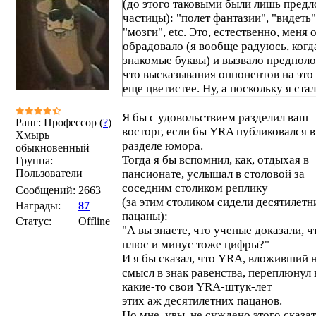
(до этого таковыми были лишь предл
частицы): "полет фантазии", "видеть"
"мозги", etc. Это, естественно, меня 
обрадовало (я вообще радуюсь, когд
знакомые буквы) и вызвало предпол
что высказывания оппонентов на это
еще цветистее. Ну, а поскольку я ста
понимать больше 1% текста, то можн
попкорном присесть.
Я бы с удовольствием разделил ваш
Ранг: Профессор (
?
)
восторг, если бы YRA публиковался в
Хмырь
разделе юмора.
обыкновенный
Тогда я бы вспомнил, как, отдыхая в
Группа:
Пользователи
пансионате, услышал в столовой за
соседним столиком реплику
Сообщений:
2663
(за этим столиком сидели десятилетн
Награды:
87
пацаны):
Статус:
Offline
"А вы знаете, что ученые доказали, ч
плюс и минус тоже цифры?"
И я бы сказал, что YRA, вложивший 
смысл в знак равенства, переплюнул 
какие-то свои YRA-штук-лет
этих аж десятилетних пацанов.
Но мне, увы, не суждено этого сказат