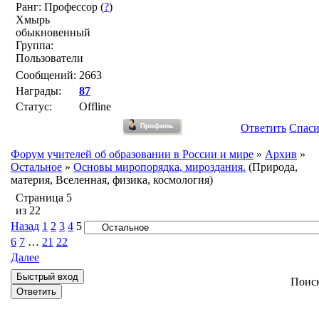
Ранг: Профессор (
?
)
Хмырь
обыкновенный
Группа:
Пользователи
Сообщений:
2663
Награды:
87
Статус:
Offline
Ответить
Спас
Форум учителей об образовании в России и мире
»
Архив
»
Остальное
»
Основы миропорядка, мироздания.
(Природа,
материя, Вселенная, физика, космология)
Страница
5
из
22
Назад
1
2
3
4
5
6
7
…
21
22
Далее
Поис