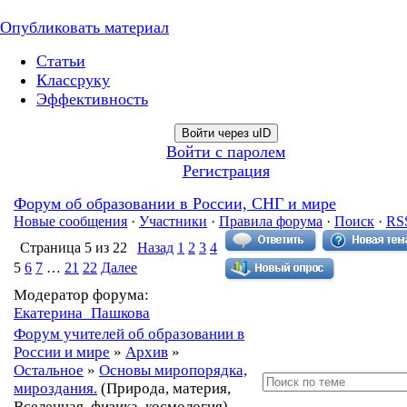
Опубликовать материал
Статьи
Классруку
Эффективность
Войти через uID
Войти с паролем
Регистрация
Форум об образовании в России, СНГ и мире
Новые сообщения
·
Участники
·
Правила форума
·
Поиск
·
RS
Страница
5
из
22
Назад
1
2
3
4
5
6
7
…
21
22
Далее
Модератор форума:
Екатерина_Пашкова
Форум учителей об образовании в
России и мире
»
Архив
»
Остальное
»
Основы миропорядка,
мироздания.
(Природа, материя,
Вселенная, физика, космология)