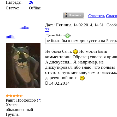
Награды:
26
Статус:
Offline
Ответить
Спас
Дата: Пятница, 14.02.2014, 14:31 | Соо
miflin
73
Цитата
NePsix
(
)
miflin
не было бы о нем дискуссии на 5 стр
Не было бы п.
Но могли быть
комментарии. Образец своего я прив
А дискуссия... Я, например, не
дискутировал, ибо знаю, что пользы
от этого чуть меньше, чем от массаж
деревянной ноги.
14.02.2014
Ранг: Профессор (
?
)
Хмырь
обыкновенный
Группа: