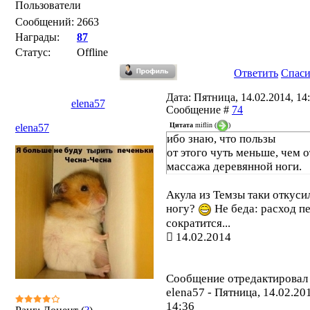
Пользователи
Сообщений:
2663
Награды:
87
Статус:
Offline
Ответить
Спас
Дата: Пятница, 14.02.2014, 14:
elena57
Сообщение #
74
Цитата
miflin
(
)
elena57
ибо знаю, что пользы
от этого чуть меньше, чем о
массажа деревянной ноги.
Акула из Темзы таки откуси
ногу?
Не беда: расход п
сократится...
14.02.2014
Сообщение отредактировал
elena57
-
Пятница, 14.02.20
14:36