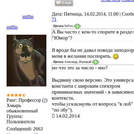
Дата: Пятница, 14.02.2014, 11:00 | Соо
miflin
71
Цитата
NePsix
(
)
miflin
А Вы часто с кем-то спорите в разде
"Юмор"?
Я вроде бы не давал повода заподоз
меня в желании поспорить.
Цитата
Александр_Игрицкий
(
)
но что это за число - мю?
Выдвину свою версию. Это универса
константа с широким спектром
принимаемых значений - в зависимос
контекста,
Ранг: Профессор (
?
)
чтобы
усклизнуть
от вопроса "в лоб"
Хмырь
"по лбу").
обыкновенный
14.02.2014
Группа:
Пользователи
Сообщений:
2663