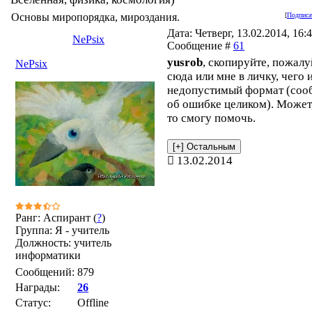
Основы миропорядка, мироздания.
[
Подписа
Дата: Четверг, 13.02.2014, 16:4
NePsix
Сообщение #
61
yusrob
, скопируйте, пожалу
NePsix
сюда или мне в личку, чего
недопустимый формат (соо
об ошибке целиком). Может
то смогу помочь.
13.02.2014
Ранг: Аспирант (
?
)
Группа: Я - учитель
Должность: учитель
информатики
Сообщений:
879
Награды:
26
Статус:
Offline