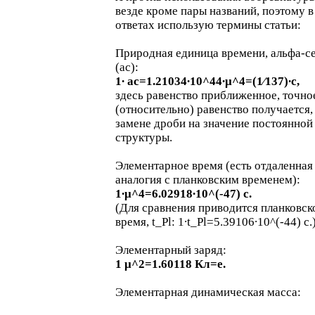
везде кроме пары названий, поэтому в
ответах использую термины статьи:
Природная единица времени, альфа-с
(ас):
1∙ ас=1.21034∙10^44∙μ^4=(1⁄137)∙с,
здесь равенство приближенное, точно
(относительно) равенство получается,
замене дроби на значение постоянной
структуры.
Элементарное время (есть отдаленная
аналогия с планковским временем):
1∙μ^4=6.02918∙10^(-47) с.
(Для сравнения приводится планковск
время, t_Pl: 1∙t_Pl=5.39106∙10^(-44) с.
Элементарный заряд:
1 μ^2=1.60118 Кл=e.
Элементарная динамическая масса: