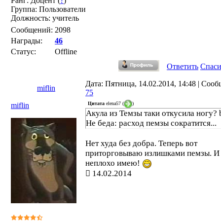
Ранг: Доцент (
?
)
Группа: Пользователи
Должность: учитель
Сообщений:
2098
Награды:
46
Статус:
Offline
Ответить
Спас
Дата: Пятница, 14.02.2014, 14:48 | Соо
miflin
75
Цитата
elena57
(
)
miflin
Акула из Темзы таки откусила ногу? 
Не беда: расход пемзы сократится...
Нет худа без добра. Теперь вот
приторговываю излишками пемзы. И
неплохо имею!
14.02.2014