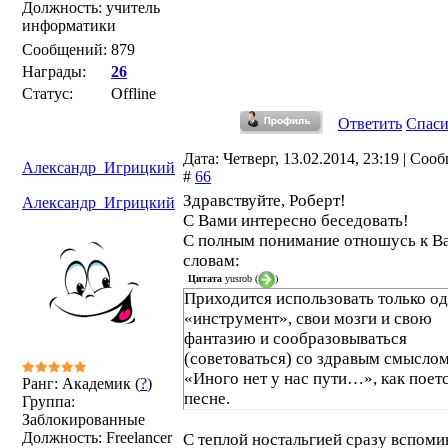
Должность: учитель
информатики
Сообщений:
879
Награды:
26
Статус:
Offline
Ответить
Спас
Дата: Четверг, 13.02.2014, 23:19 | Соо
Александр_Игрицкий
#
66
Здравствуйте, Роберт!
Александр_Игрицкий
С Вами интересно беседовать!
С полным понимание отношусь к 
словам:
Цитата
yusrob
(
)
Приходится использовать только о
«инструмент», свои мозги и свою
фантазию и сообразовываться
(советоваться) со здравым смыслом
«Иного нет у нас пути…», как поетс
Ранг: Академик (
?
)
песне.
Группа:
Заблокированные
Должность: Freelancer
С теплой ностальгией сразу вспом