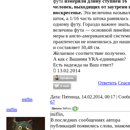
фута
измеряли длину ступней 16
человек, выходящих от заутрени 
воскресенье.
Эта величина называл
шток, а 1/16 часть штока равнялась
одному футу. Гораздо важнее знать,
величина фута — основной линейн
меры в англо-американской систем
практически не изменилась до наш
и составляет 30,48 см.
Желаемое соответствие получено.
А как с Вашими YRA-единицами?
Есть надежда на Ваш ответ?
13.02.2014
Ответить
Спас
Дата: Пятница, 14.02.2014, 00:17 | Соо
miflin
67
Цитата
NePsix
(
)
miflin
miflin,
В последних сообщениях автора
публикаций появились слова, знаком