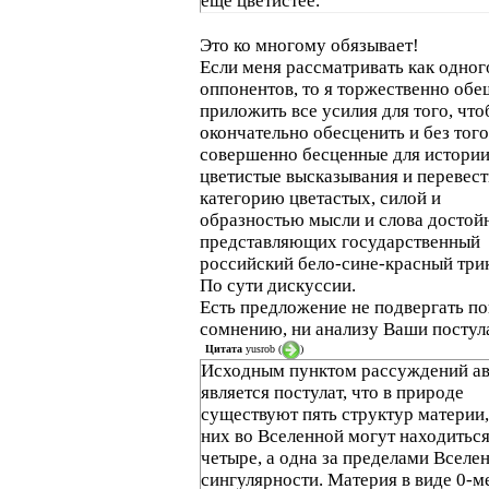
еще цветистее.
Это ко многому обязывает!
Если меня рассматривать как одног
оппонентов, то я торжественно об
приложить все усилия для того, чт
окончательно обесценить и без того
совершенно бесценные для истори
цветистые высказывания и перевест
категорию цветастых, силой и
образностью мысли и слова достой
представляющих государственный
российский бело-сине-красный три
По сути дискуссии.
Есть предложение не подвергать по
сомнению, ни анализу Ваши постул
Цитата
yusrob
(
)
Исходным пунктом рассуждений ав
является постулат, что в природе
существуют пять структур материи,
них во Вселенной могут находитьс
четыре, а одна за пределами Вселе
сингулярности. Материя в виде 0-м