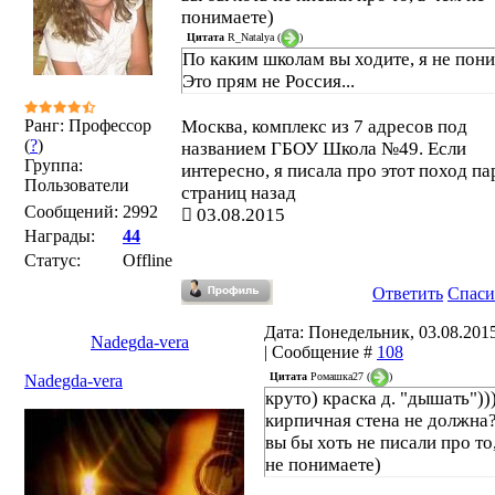
понимаете)
Цитата
R_Natalya
(
)
По каким школам вы ходите, я не пон
Это прям не Россия...
Ранг: Профессор
Москва, комплекс из 7 адресов под
(
?
)
названием ГБОУ Школа №49. Если
Группа:
интересно, я писала про этот поход па
Пользователи
страниц назад
Сообщений:
2992
03.08.2015
Награды:
44
Статус:
Offline
Ответить
Спаси
Дата: Понедельник, 03.08.2015
Nadegda-vera
| Сообщение #
108
Цитата
Ромашка27
(
)
Nadegda-vera
круто) краска д. "дышать")))
кирпичная стена не должна?
вы бы хоть не писали про то
не понимаете)