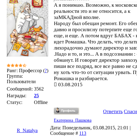
А я понимаю. Возможно, к московск
реальности это и не относится, а к
заМКАДной вполне.
Народу был обещан ремонт. Его об
давно и просили:ну потерпите еще г
еще, и еще. А потом вдруг БАБАХ - 
идет Ромашка. Что делать, что делат
лихорадочно думают директор и зав
.Надо и то, и это... А в подсознании :
обманут. И говорит директор завхоз
пиши все подряд, все все равно не с
Ранг: Профессор (
?
)
ну хоть что-то от ситуации урвать. П
Группа:
Ромашка и разбирается.
Пользователи
03.08.2015
Сообщений:
3562
Награды:
25
Статус:
Offline
Ответить
Спаси
Екатерина_Пашкова
Дата: Понедельник, 03.08.2015, 21:01 |
R_Natalya
Сообщение #
113