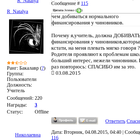
R_Natalya
Сообщение #
115
Цитата
Јеленко
(
)
R_Natalya
чем добиваться нормального
финансирования у чиновников.
Почему я,учитель, должна ДОБИВАТ
финансирования у чиновников,которы
кстати, на меня плевать мягко говоря ?
Родителя проявляют к проблемам шко
больший интерес, нежели чиновники.
раз повторюсь: СПАСИБО им за это.
Ранг: Бакалавр (
?
)
03.08.2015
Группа:
Пользователи
Должность:
Учитель
Сообщений:
220
Награды:
3
Статус:
Offline
Ответить
Спаси
Дата: Вторник, 04.08.2015, 04:40 | Сообщ
Николаевна
116