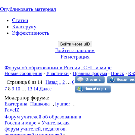
Опубликовать материал
Статьи
Классруку
Эффективность
Войти через uID
Войти с паролем
Регистрация
Форум об образовании в России, СНГ и мире
Новые сообщения
·
Участники
·
Правила форума
·
Поиск
·
RS
Страница
8
из
14
Назад
1
2
…
6
7
8
9
10
…
13
14
Далее
Модератор форума:
Екатерина_Пашкова
,
lyumer
,
PavelZ
Форум учителей об образовании в
России и мире
»
Учительская —
форум учителей, педагогов,
воспитателей и родителей
»