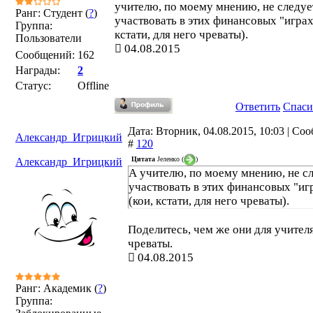
учителю, по моему мнению, не следуе
Ранг: Студент (
?
)
участвовать в этих финансовых "играх
Группа:
кстати, для него чреваты).
Пользователи
04.08.2015
Сообщений:
162
Награды:
2
Статус:
Offline
Ответить
Спаси
Дата: Вторник, 04.08.2015, 10:03 | Со
Александр_Игрицкий
#
120
Цитата
Јеленко
(
)
Александр_Игрицкий
А учителю, по моему мнению, не с
участвовать в этих финансовых "иг
(кои, кстати, для него чреваты).
Поделитесь, чем же они для учител
чреваты.
04.08.2015
Ранг: Академик (
?
)
Группа: