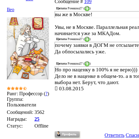
Сообщение #
109
Цитата
Ромашка27
(
)
Ileo
вы же в Москве!
Увы, не в Москве. Параллельная реа
начинается уже за МКАДом.
Цитата
Ромашка27
(
)
почему заявки в ДОГМ не отсылаете
Да обпосылались уже.
Цитата
Ромашка27
(
)
Но про наценку в 100% я не верю)))
Дело не в наценке в общем-то. а в то
выбора нет. Берут, что дают.
03.08.2015
Ранг: Профессор (
?
)
Группа:
Пользователи
Сообщений:
3562
Награды:
25
Статус:
Offline
Ответить
Спаси