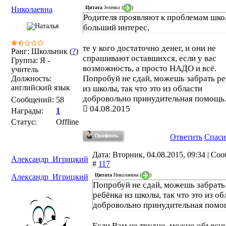
Цитата
Јеленко
(
)
Николаевна
Родителя проявляют к проблемам шк
больший интерес,
те у кого достаточно денег, и они не
Ранг: Школьник (
?
)
спрашивают оставшихся, если у вас
Группа: Я -
возможность, а просто НАДО и всё.
учитель
Попробуй не сдай, можешь забрать р
Должность:
английский язык
из школы, так что это из области
добровольно принудительная помощь
Сообщений:
58
04.08.2015
Награды:
1
Статус:
Offline
Ответить
Спаси
Дата: Вторник, 04.08.2015, 09:34 | Со
Александр_Игрицкий
#
117
Цитата
Николаевна
(
)
Александр_Игрицкий
Попробуй не сдай, можешь забрать
ребёнка из школы, так что это из об
добровольно принудительная помо
Если Вам не трудно, можно объясни