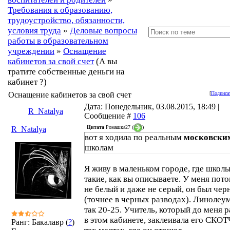
Требования к образованию,
трудоустройство, обязанности,
условия труда
»
Деловые вопросы
работы в образовательном
учреждении
»
Оснащение
кабинетов за свой счет
(А вы
тратите собственные деньги на
кабинет ?)
Оснащение кабинетов за свой счет
[
Подписат
Дата: Понедельник, 03.08.2015, 18:49 |
R_Natalya
Сообщение #
106
Цитата
Ромашка27
(
)
R_Natalya
вот я ходила по реальным
московски
школам
Я живу в маленьком городе, где школы
такие, как вы описываете. У меня пото
не белый и даже не серый, он был чер
(точнее в черных разводах). Линолеум
так 20-25. Учитель, который до меня 
в этом кабинете, заклеивала его СКО
Ранг: Бакалавр (
?
)