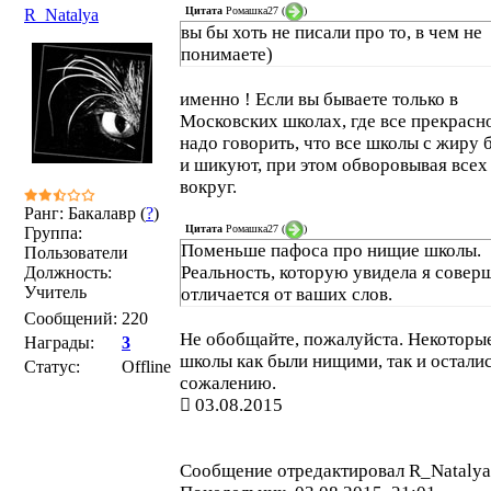
Цитата
Ромашка27
(
)
R_Natalya
вы бы хоть не писали про то, в чем не
понимаете)
именно ! Если вы бываете только в
Московских школах, где все прекрасно
надо говорить, что все школы с жиру 
и шикуют, при этом обворовывая всех
вокруг.
Ранг: Бакалавр (
?
)
Цитата
Ромашка27
(
)
Группа:
Поменьше пафоса про нищие школы.
Пользователи
Реальность, которую увидела я совер
Должность:
Учитель
отличается от ваших слов.
Сообщений:
220
Не обобщайте, пожалуйста. Некоторы
Награды:
3
школы как были нищими, так и осталис
Статус:
Offline
сожалению.
03.08.2015
Сообщение отредактировал
R_Natalya