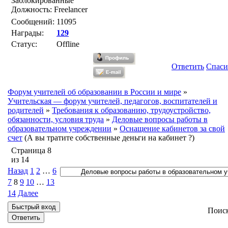
Заблокированные
Должность: Freelancer
Сообщений:
11095
Награды:
129
Статус:
Offline
Ответить
Спаси
Форум учителей об образовании в России и мире
»
Учительская — форум учителей, педагогов, воспитателей и
родителей
»
Требования к образованию, трудоустройство,
обязанности, условия труда
»
Деловые вопросы работы в
образовательном учреждении
»
Оснащение кабинетов за свой
счет
(А вы тратите собственные деньги на кабинет ?)
Страница
8
из
14
Назад
1
2
…
6
7
8
9
10
…
13
14
Далее
Поис