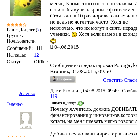
месяц. Кроме этого потоп по этажам. 
стоило бы купить краны с фотоэлемен
Стоят они в 10 раз дороже самых деш
но ведь не летят так часто. Хотя не
исключаю, что их могут и снять нера
Ранг: Доцент (
?
)
ученики.
Хотя если камера в коридо
Группа:
Пользователи
04.08.2015
Сообщений:
1111
Награды:
12
Статус:
Offline
Сообщение отредактировал
Popugayk
Вторник, 04.08.2015, 09:50
Ответить
Спаси
Дата: Вторник, 04.08.2015, 09:49 | Сообщ
Јеленко
119
Цитата
R_Natalya
(
)
Јеленко
Почему я,учитель, должна ДОБИВАТ
финансирования у чиновников,которы
кстати, на меня плевать мягко говоря 
Добиваться должны директор и завхоз