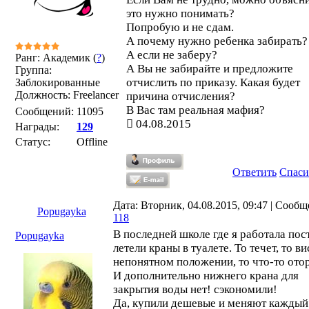
это нужно понимать?
Попробую и не сдам.
А почему нужно ребенка забирать?
А если не заберу?
Ранг: Академик (
?
)
А Вы не забирайте и предложите
Группа:
отчислить по приказу. Какая будет
Заблокированные
Должность: Freelancer
причина отчисления?
В Вас там реальная мафия?
Сообщений:
11095
04.08.2015
Награды:
129
Статус:
Offline
Ответить
Спаси
Дата: Вторник, 04.08.2015, 09:47 | Сообщ
Popugayka
118
В последней школе где я работала пос
Popugayka
летели краны в туалете. То течет, то ви
непонятном положении, то что-то ото
И дополнительно нижнего крана для
закрытия воды нет! сэкономили!
Да, купили дешевые и меняют каждый