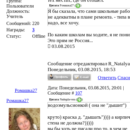
тех местах, где он отошел.
Группа:
Пользователи
Цитата
Ромашка27
(
)
Я бы сказала, что сами школьные раб
Должность:
Учитель
не адекватны в плане ремонта. - типа 
надо, все хочу.
Сообщений:
220
Награды:
3
По каким школам вы ходите, я не пон
Статус:
Offline
Это прям не Россия...
03.08.2015
Сообщение отредактировал
R_Natalya
Понедельник, 03.08.2015, 18:53
Ответить
Спаси
Дата: Понедельник, 03.08.2015, 20:01 |
Ромашка27
Сообщение #
107
Цитата
Nadegda-vera
(
)
Ромашка27
водоэмульсионкой ( она не "дышит")
круто) краска д. "дышать")))) а кирпи
стена не должна?)))))
вы бы хоть не писали про то, в чем не