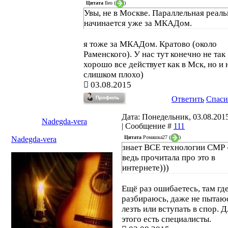
Цитата
Ileo
(
)
Увы, не в Москве. Параллельная реаль
начинается уже за МКАДом.
я тоже за МКАДом. Кратово (около
Раменского). У нас тут конечно не так
хорошо все действует как в Мск, но и 
слишком плохо)
03.08.2015
Ответить
Спаси
Дата: Понедельник, 03.08.2015
Nadegda-vera
| Сообщение #
111
Цитата
Ромашка27
(
)
Nadegda-vera
знает ВСЕ технологии СМР 
ведь прочитала про это в
интернете)))
Ещё раз ошибаетесь, там где
разбираюсь, даже не пытаю
лезть или вступать в спор. Д
этого есть специалисты.