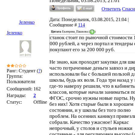
Понедельник, 03.08.2015, 21:01
Ответить
Спаси
Дата: Понедельник, 03.08.2015, 21:04 |
Јеленко
Сообщение #
114
Цитата
Екатерина_Пашкова
(
)
Јеленко
станок стоит по рыночной стоимости 
000 рублей, а через портал и тендеры
покупают его за 200 000 руб.
Не знаю, как проходят закупки для шк
часто потраченные деньги завхоз и ди
Ранг: Студент (
?
)
использовали бы с большей пользой д
Группа:
школы, будь их воля. Года три назад у
Пользователи
где-то наверху решили, что в кабинеты
Сообщений:
162
классов, которые начали заниматься п
Награды:
2
ФГОС, срочно нужны новые парты. Ну
Статус:
Offline
без них! Хотя старые были в хорошем
состоянии, и у школы без того полно
проблем. На осенних каникул привезл
собрали. Качество ужасное! Каркас
непрочный, у столов и стульев ножки
составные - для регулировки высоты (