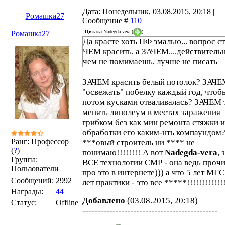
Дата: Понедельник, 03.08.2015, 20:18 |
Ромашка27
Сообщение #
110
Цитата
Nadegda-vera
(
)
Ромашка27
Да красте хоть ПФ эмалью... вопрос с
ЧЕМ красить, а ЗАЧЕМ....действительн
чем не помимаешь, лучше не писать
ЗАЧЕМ красить белый потолок? ЗАЧ
"освежать" побелку каждый год, чтоб
потом кусками отваливалась? ЗАЧЕМ 
менять линолеум в местах заражения
грибком без как мин ремонта стяжки и
обработки его каким-нть компаундом
Ранг: Профессор
***овый строитель ни **** не
(
?
)
понимаю!!!!!!!! А вот
Nadegda-vera
, 
Группа:
ВСЕ технологии СМР - она ведь прочи
Пользователи
про это в интернете))) а что 5 лет МГ
Сообщений:
2992
лет практики - это все *****!!!!!!!!!!!!
Награды:
44
Добавлено
(03.08.2015, 20:18)
Статус:
Offline
---------------------------------------------