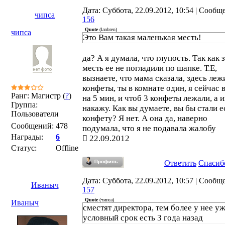
Дата: Суббота, 22.09.2012, 10:54 | Сообщ
чипса
156
Quote
(
lanbren
)
чипса
Это Вам такая маленькая месть!
да? А я думала, что глупость. Так как з
месть ее не погладили по шапке. Т.Е,
вызнаете, что мама сказала, здесь леж
конфеты, ты в комнате один, я сейчас
Ранг: Магистр (
?
)
на 5 мин, и чтоб 3 конфеты лежали, а 
Группа:
накажу. Как вы думаете, вы бы стали е
Пользователи
конфету? Я нет. А она да, наверно
Сообщений:
478
подумала, что я не подавала жалобу
Награды:
6
22.09.2012
Статус:
Offline
Ответить
Спасиб
Дата: Суббота, 22.09.2012, 10:57 | Сообщ
Иваныч
157
Quote
(
чипса
)
Иваныч
сместят директора, тем более у нее у
условный срок есть 3 года назад