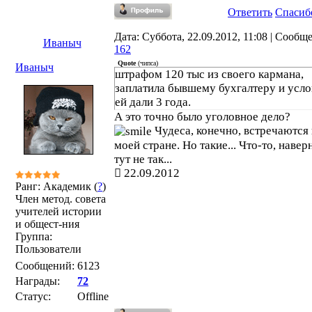
Ответить
Спасиб
Дата: Суббота, 22.09.2012, 11:08 | Сообщ
Иваныч
162
Quote
(
чипса
)
Иваныч
штрафом 120 тыс из своего кармана,
заплатила бывшему бухгалтеру и усл
ей дали 3 года.
А это точно было уголовное дело?
Чудеса, конечно, встречаются 
моей стране. Но такие... Что-то, навер
тут не так...
22.09.2012
Ранг: Академик (
?
)
Член метод. совета
учителей истории
и общест-ния
Группа:
Пользователи
Сообщений:
6123
Награды:
72
Статус:
Offline