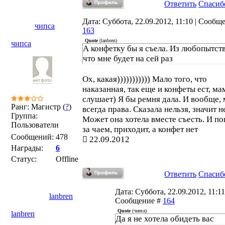
Ответить
Спасиб
Дата: Суббота, 22.09.2012, 11:10 | Сообщ
чипса
163
Quote
(
lanbren
)
чипса
А конфетку бы я съела. Из любопытств
что мне будет на сей раз
Ох, какая))))))))))) Мало того, что
наказанная, так еще и конфеты ест, ма
слушает) Я бы ремня дала. И вообще,
Ранг: Магистр (
?
)
всегда права. Сказала нельзя, значит н
Группа:
Может она хотела вместе съесть. И п
Пользователи
за чаем, приходит, а конфет нет
Сообщений:
478
22.09.2012
Награды:
6
Статус:
Offline
Ответить
Спасиб
Дата: Суббота, 22.09.2012, 11:11
lanbren
Сообщение #
164
Quote
(
чипса
)
lanbren
Да я не хотела обидеть вас