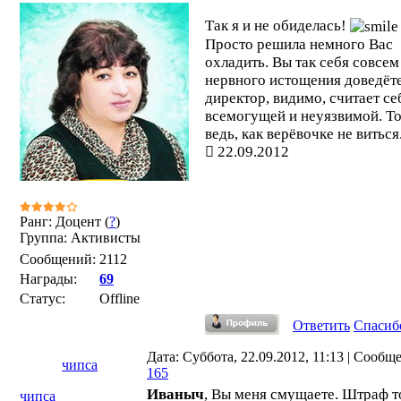
Так я и не обиделась!
Просто решила немного Вас
охладить. Вы так себя совсем
нервного истощения доведёте
директор, видимо, считает се
всемогущей и неуязвимой. Т
ведь, как верёвочке не виться.
22.09.2012
Ранг: Доцент (
?
)
Группа: Активисты
Сообщений:
2112
Награды:
69
Статус:
Offline
Ответить
Спасиб
Дата: Суббота, 22.09.2012, 11:13 | Сообщ
чипса
165
Иваныч
, Вы меня смущаете. Штраф 
чипса