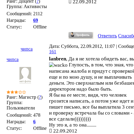
Ранг: Доцент (
?
)
22.09.2012
Группа: Активисты
Сообщений:
2112
Награды:
69
Статус:
Offline
Ответить
Спасиб
Дата: Суббота, 22.09.2012, 11:07 | Сообщ
чипса
161
lanbren
, Да я не хотела обидеть вас, в
чипса
Глупость, в том, что зная, что
написана жалоба и придут с проверкой
еще и по мою душу, и не выплачивать
деньги. Это сверхнаглым или безбаш
директором надо было быть.
Я бы на ее месте, видя, что человек
Ранг: Магистр (
?
)
грозится написать, а потом уже идет и
Группа:
пишет письмо, все бы выплатила 3 сен
Пользователи
и проверку встречала бы со словами -
Сообщений:
478
все сделали)))))))))
Награды:
6
Ну это я, а то она........
Статус:
Offline
22.09.2012