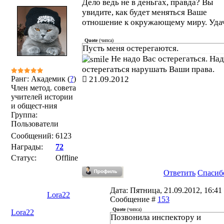
Дело ведь не в деньгах, правда? Вы
увидите, как будет меняться Ваше
отношение к окружающему миру. Уда
Quote
(
чипса
)
Пусть меня остерегаются.
Не надо Вас остерегаться. На
остерегаться нарушать Ваши права.
Ранг: Академик (
?
)
21.09.2012
Член метод. совета
учителей истории
и общест-ния
Группа:
Пользователи
Сообщений:
6123
Награды:
72
Статус:
Offline
Ответить
Спасиб
Дата: Пятница, 21.09.2012, 16:41 
Lora22
Сообщение #
153
Quote
(
чипса
)
Lora22
Позвонила инспектору и