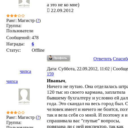
а это не ко мне)
22.09.2012
Ранг: Магистр (
?
)
Группа:
Пользователи
Сообщений:
478
Награды:
6
Статус:
Offline
Ответить
Спасиб
Дата: Суббота, 22.09.2012, 11:02 | Сообщ
чипса
159
Иваныч
,
чипса
Ничего не путаю. Она отделалась шт
120 тыс из своего кармана, заплатила
бывшему бухгалтеру и условно ей дал
года. Это скандал на весь город был. 
человек имеет и ничего не боится, по
так и вела себя со мной. И поэтому я и
Ранг: Магистр (
?
)
спрашивала вас "глупые" вопросы,
Группа:
повязана ли с ней инспектор, так как
Пользователи