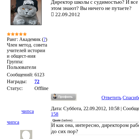
Директор школы с судимостью? И все
этом знают? Вы ничего не путаете?
22.09.2012
Ранг: Академик (
?
)
Член метод. совета
учителей истории
и общест-ния
Группа:
Пользователи
Сообщений:
6123
Награды:
72
Статус:
Offline
Ответить
Спасиб
Дата: Суббота, 22.09.2012, 10:58 | Сообщ
чипса
158
Quote
(
lanbren
)
чипса
И как она, интересно, директором раб
до сих пор?