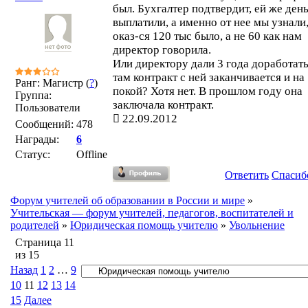
был. Бухгалтер подтвердит, ей же ден
выплатили, а именно от нее мы узнали,
оказ-ся 120 тыс было, а не 60 как нам
директор говорила.
Или директору дали 3 года доработать
там контракт с ней заканчивается и на
Ранг: Магистр (
?
)
покой? Хотя нет. В прошлом году она
Группа:
заключала контракт.
Пользователи
22.09.2012
Сообщений:
478
Награды:
6
Статус:
Offline
Ответить
Спасиб
Форум учителей об образовании в России и мире
»
Учительская — форум учителей, педагогов, воспитателей и
родителей
»
Юридическая помощь учителю
»
Увольнение
Страница
11
из
15
Назад
1
2
…
9
10
11
12
13
14
15
Далее