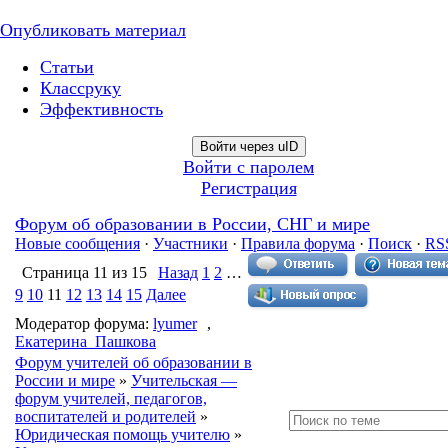
Опубликовать материал
Статьи
Классруку
Эффективность
Войти через uID
Войти с паролем
Регистрация
Форум об образовании в России, СНГ и мире
Новые сообщения
·
Участники
·
Правила форума
·
Поиск
·
RS
Страница
11
из
15
Назад
1
2
…
9
10
11
12
13
14
15
Далее
Модератор форума:
lyumer
,
Екатерина_Пашкова
Форум учителей об образовании в
России и мире
»
Учительская —
форум учителей, педагогов,
воспитателей и родителей
»
Юридическая помощь учителю
»