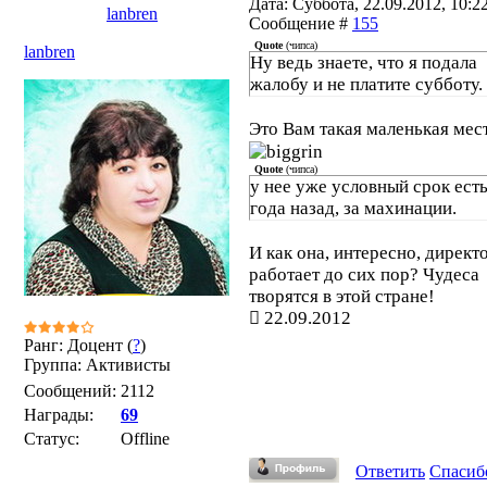
Дата: Суббота, 22.09.2012, 10:22
lanbren
Сообщение #
155
Quote
(
чипса
)
lanbren
Ну ведь знаете, что я подала
жалобу и не платите субботу.
Это Вам такая маленькая мес
Quote
(
чипса
)
у нее уже условный срок есть
года назад, за махинации.
И как она, интересно, директ
работает до сих пор? Чудеса
творятся в этой стране!
22.09.2012
Ранг: Доцент (
?
)
Группа: Активисты
Сообщений:
2112
Награды:
69
Статус:
Offline
Ответить
Спасиб