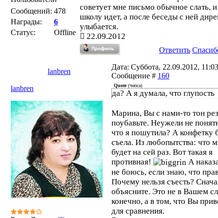
советует мне письмо обычное слать, и
Сообщений:
478
школу идет, а после беседы с ней дир
Награды:
6
улыбается.
Статус:
Offline
22.09.2012
Ответить
Спасиб
Дата: Суббота, 22.09.2012, 11:03
lanbren
Сообщение #
160
Quote
(
чипса
)
lanbren
да? А я думала, что глупость
Марина, Вы с нами-то тон ре
поубавьте. Неужели не понят
что я пошутила? А конфетку 
съела. Из любопытства: что 
будет на сей раз. Вот такая я
противная!
А наказ
не боюсь, если знаю, что прав
Почему нельзя съесть? Снача
объясните. Это не в Вашем сл
конечно, а в том, что Вы при
для сравнения.