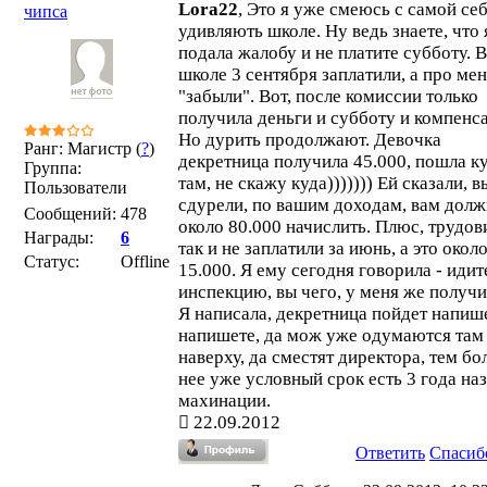
Lora22
, Это я уже смеюсь с самой себ
чипса
удивляють школе. Ну ведь знаете, что 
подала жалобу и не платите субботу. 
школе 3 сентября заплатили, а про ме
"забыли". Вот, после комиссии только
получила деньги и субботу и компенс
Но дурить продолжают. Девочка
Ранг: Магистр (
?
)
декретница получила 45.000, пошла к
Группа:
там, не скажу куда))))))) Ей сказали, в
Пользователи
сдурели, по вашим доходам, вам дол
Сообщений:
478
около 80.000 начислить. Плюс, трудов
Награды:
6
так и не заплатили за июнь, а это окол
Статус:
Offline
15.000. Я ему сегодня говорила - идит
инспекцию, вы чего, у меня же получи
Я написала, декретница пойдет напише
напишете, да мож уже одумаются там
наверху, да сместят директора, тем бо
нее уже условный срок есть 3 года наз
махинации.
22.09.2012
Ответить
Спасиб