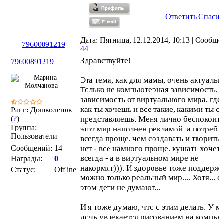
Ответить
Спас
Дата: Пятница, 12.12.2014, 10:13 | Сообщ
79600891219
44
Здравствуйте!
79600891219
Эта тема, как для мамы, очень актуаль
Только не компьютерная зависимость,
зависимость от виртуального мира, гд
как ты хочешь и все такие, какими ты 
Ранг: Дошколенок
(
?
)
представляешь. Меня лично беспокоит
Группа:
этот мир наполнен рекламой, а потреб
Пользователи
всегда проще, чем создавать и творить
Сообщений:
14
нет - все намного проще. кушать хоче
всегда - а в виртуальном мире не
Награды:
0
накормят))). И здоровье тоже поддер
Статус:
Offline
можно только реальный мир.... Хотя... 
этом дети не думают...
И я тоже думаю, что с этим делать. У 
дочь увлекается рисованием на компь