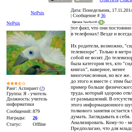
Дата: Понедельник, 17.11.2014
NePsix
| Сообщение #
36
Цитата
Tane4ka148
(
)
NePsix
тот факт, что они постоянно
в телефонах! Везде и всегда
Их родители, возможно, "си
телевизоре". Только в метро
собой не возят. До телевизо
была категория тех, кто "си
книгах", наверное, менее
многочисленная, но все же.
до этого и вместе с этим был
пример больше физическог
Ранг: Аспирант (
?
)
труда, который здорово отв
Группа: Я - учитель
от размышлений. В отсутст
Должность: учитель
информатики
этого информационного шу
толкового занятия остается 
Сообщений:
879
думать. Заглядывать в себя.
Награды:
26
Анализировать. Кому-то - м
Статус:
Offline
Предполагаю, что для млад