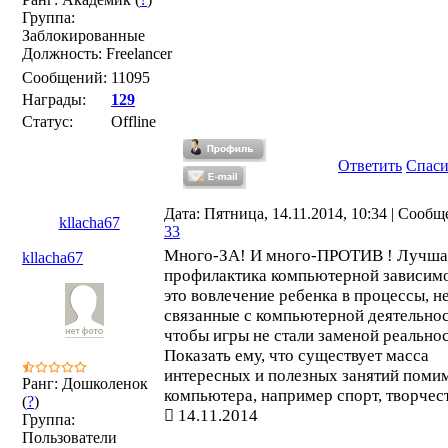
Группа:
Заблокированные
Должность: Freelancer
Сообщений:
11095
Награды:
129
Статус:
Offline
Ответить
Спас
Дата: Пятница, 14.11.2014, 10:34 | Сообщ
kllacha67
33
Много-ЗА! И много-ПРОТИВ ! Лучша
kllacha67
профилактика компьютерной зависим
это вовлечение ребенка в процессы, н
связанные с компьютерной деятельно
чтобы игры не стали заменой реальнос
Показать ему, что существует масса
интересных и полезных занятий поми
Ранг: Дошколенок
компьютера, например спорт, творчес
(
?
)
14.11.2014
Группа:
Пользователи