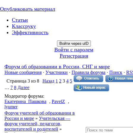
Опубликовать материал
Статьи
Классруку
Эффективность
Войти через uID
Войти с паролем
Регистрация
Форум об образовании в России, СНГ и мире
Новые сообщения
·
Участники
·
Правила форума
·
Поиск
·
RS
Страница
3
из
8
Назад
1
2
3
4
5
…
7
8
Далее
Модератор форума:
Екатерина_Пашкова
,
PavelZ
,
lyumer
Форум учителей об образовании в
России и мире
»
Учительская —
форум учителей, педагогов,
воспитателей и родителей
»