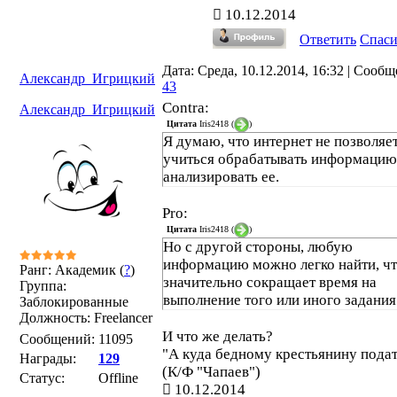
10.12.2014
Ответить
Спас
Дата: Среда, 10.12.2014, 16:32 | Сооб
Александр_Игрицкий
43
Contra:
Александр_Игрицкий
Цитата
Iris2418
(
)
Я думаю, что интернет не позволяе
учиться обрабатывать информацию
анализировать ее.
Pro:
Цитата
Iris2418
(
)
Но с другой стороны, любую
информацию можно легко найти, ч
Ранг: Академик (
?
)
значительно сокращает время на
Группа:
выполнение того или иного задания
Заблокированные
Должность: Freelancer
И что же делать?
Сообщений:
11095
"А куда бедному крестьянину подат
Награды:
129
(К/Ф "Чапаев")
Статус:
Offline
10.12.2014