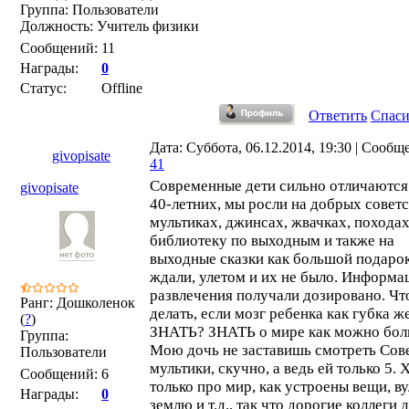
Группа: Пользователи
Должность: Учитель физики
Сообщений:
11
Награды:
0
Статус:
Offline
Ответить
Спас
Дата: Суббота, 06.12.2014, 19:30 | Сообщ
givopisate
41
Современные дети сильно отличаются 
givopisate
40-летних, мы росли на добрых совет
мультиках, джинсах, жвачках, походах
библиотеку по выходным и также на
выходные сказки как большой подаро
ждали, улетом и их не было. Информа
развлечения получали дозировано. Чт
Ранг: Дошколенок
делать, если мозг ребенка как губка ж
(
?
)
ЗНАТЬ? ЗНАТЬ о мире как можно бол
Группа:
Мою дочь не заставишь смотреть Сов
Пользователи
мультики, скучно, а ведь ей только 5. 
Сообщений:
6
только про мир, как устроены вещи, в
Награды:
0
землю и т.д., так что дорогие коллеги 