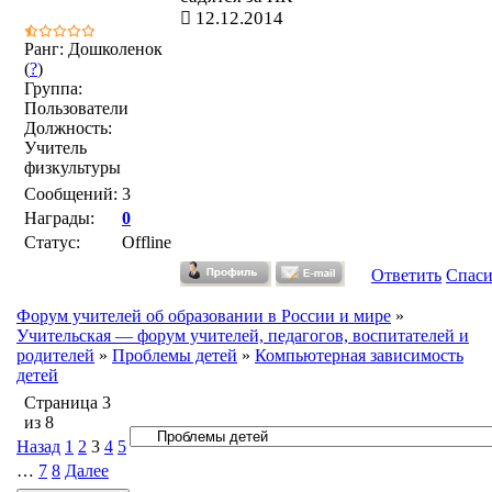
12.12.2014
Ранг: Дошколенок
(
?
)
Группа:
Пользователи
Должность:
Учитель
физкультуры
Сообщений:
3
Награды:
0
Статус:
Offline
Ответить
Спас
Форум учителей об образовании в России и мире
»
Учительская — форум учителей, педагогов, воспитателей и
родителей
»
Проблемы детей
»
Компьютерная зависимость
детей
Страница
3
из
8
Назад
1
2
3
4
5
…
7
8
Далее