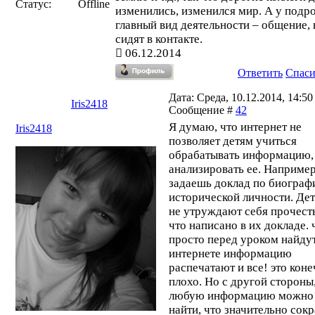
Статус:
Offline
изменились, изменился мир. А у подр
главный вид деятельности – общение, 
сидят в контакте.
06.12.2014
Ответить
Спас
Дата: Среда, 10.12.2014, 14:50 
Iris2418
Сообщение #
42
Я думаю, что интернет не
Iris2418
позволяет детям учиться
обрабатывать информацию,
анализировать ее. Например
задаешь доклад по биограф
исторической личности. Де
не утруждают себя прочесть
что написано в их докладе. 
просто перед уроком найдут
интернете информацию
распечатают и все! это кон
плохо. Но с другой стороны
любую информацию можно 
найти, что значительно сок