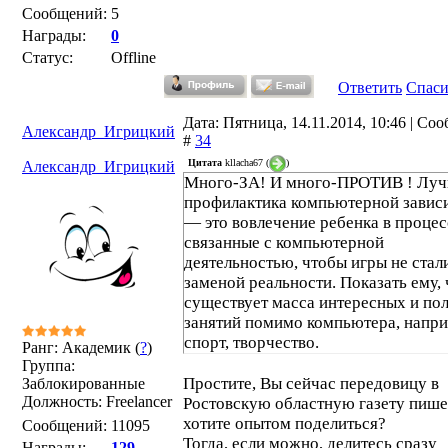
Сообщений:
5
Награды:
0
Статус:
Offline
Ответить
Спас
Дата: Пятница, 14.11.2014, 10:46 | Со
Александр_Игрицкий
#
34
Цитата
kllacha67
(
)
Александр_Игрицкий
Много-ЗА! И много-ПРОТИВ ! Лу
профилактика компьютерной завис
— это вовлечение ребенка в процес
связанные с компьютерной
деятельностью, чтобы игры не стал
заменой реальности. Показать ему, 
существует масса интересных и по
занятий помимо компьютера, напр
спорт, творчество.
Ранг: Академик (
?
)
Группа:
Простите, Вы сейчас передовицу в
Заблокированные
Должность: Freelancer
Ростовскую областную газету пише
хотите опытом поделиться?
Сообщений:
11095
Тогда, если можно, делитесь сразу
Награды:
129