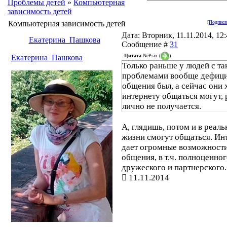
Проблемы детей
»
Компьютерная
зависимость детей
Компьютерная зависимость детей
[
Подписа
Дата: Вторник, 11.11.2014, 12:
Екатерина_Пашкова
Сообщение #
31
Цитата
NePsix
(
)
Екатерина_Пашкова
Только раньше у людей с т
проблемами вообще дефиц
общения был, а сейчас они 
интернету общаться могут, 
лично не получается.
А, глядишь, потом и в реаль
жизни смогут общаться. Ин
дает огромные возможности
общения, в т.ч. полноценно
дружеского и партнерского.
11.11.2014