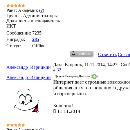
Ранг: Академик (
?
)
Группа: Администраторы
Должность: преподаватель
ИКТ
Сообщений:
7235
Награды:
285
Статус:
Offline
Ответить
Спас
Дата: Вторник, 11.11.2014, 14:27 | Со
Александр_Игрицкий
#
32
Цитата
Екатерина_Пашкова
(
)
Александр_Игрицкий
Интернет дает огромные возможнос
общения, в т.ч. полноценного друж
и партнерского.
Конечно!
11.11.2014
Ранг: Академик (
?
)