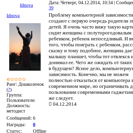
Дата: Четверг, 04.12.2014, 10:34 | Сообще
Idnova
39
Проблему компьютерной зависимости
Idnova
создают с первую очередь родители э
детей. Я очень часто вижу такую карт
сидит женщина с полуторогодовалым
ребенком, ребенок непоседливый. И в
того, чтобы поиграть с ребенком, расс
сказку и тому подобное, женщина дае
малышу планшет, чтобы тот отвлекся и
донимал ее. Чего же ожидать от таких
в будущем? Ясное дело, компьютерн
зависимость. Конечно, мы не можем
полностью отказаться от компьютера 
Ранг: Дошколенок
современном мире, но ограничивать д
(
?
)
пользовании современными гаджетам
Группа:
же следует.
Пользователи
04.12.2014
Должность:
методист
Сообщений:
6
Награды:
0
Статус:
Offline