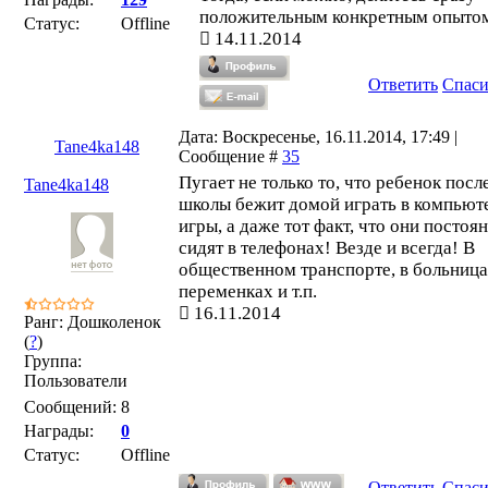
положительным конкретным опыто
Статус:
Offline
14.11.2014
Ответить
Спас
Дата: Воскресенье, 16.11.2014, 17:49 |
Tane4ka148
Сообщение #
35
Пугает не только то, что ребенок посл
Tane4ka148
школы бежит домой играть в компьют
игры, а даже тот факт, что они постоя
сидят в телефонах! Везде и всегда! В
общественном транспорте, в больница
переменках и т.п.
16.11.2014
Ранг: Дошколенок
(
?
)
Группа:
Пользователи
Сообщений:
8
Награды:
0
Статус:
Offline
Ответить
Спас