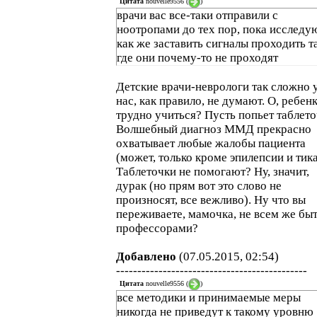
Цитата
nouvelle9556
(
)
врачи вас все-таки отправили с
ноотропами до тех пор, пока исследую
как же заставить сигналы проходить т
где они почему-то не проходят
Детские врачи-неврологи так сложно 
нас, как правило, не думают. О, ребен
трудно учиться? Пусть попьет таблето
Волшебный диагноз ММД прекрасно
охватывает любые жалобы пациента
(может, только кроме эпилепсии и тика
Таблеточки не помогают? Ну, значит,
дурак (но прям вот это слово не
произносят, все вежливо). Ну что вы
переживаете, мамочка, не всем же бы
профессорами?
Добавлено
(07.05.2015, 02:54)
---------------------------------------------
Цитата
nouvelle9556
(
)
все методики и принимаемые меры
никогда не приведут к такому уровню