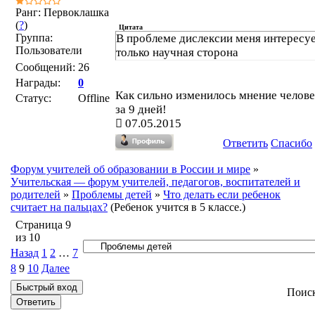
Ранг: Первоклашка
(
?
)
Цитата
Группа:
В проблеме дислексии меня интересу
Пользователи
только научная сторона
Сообщений:
26
Награды:
0
Как сильно изменилось мнение челове
Статус:
Offline
за 9 дней!
07.05.2015
Ответить
Спасибо
Форум учителей об образовании в России и мире
»
Учительская — форум учителей, педагогов, воспитателей и
родителей
»
Проблемы детей
»
Что делать если ребенок
считает на пальцах?
(Ребенок учится в 5 классе.)
Страница
9
из
10
Назад
1
2
…
7
8
9
10
Далее
Поис