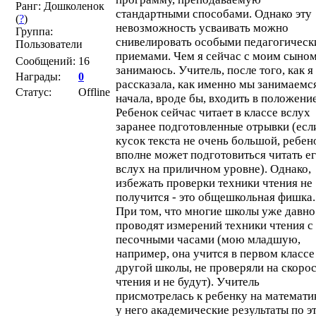
Ранг: Дошколенок
стандартными способами. Однако эту
(
?
)
невозможность усваивать можно
Группа:
снивелировать особыми педагогичес
Пользователи
приемами. Чем я сейчас с моим сыном
Сообщений:
16
занимаюсь. Учитель, после того, как я
Награды:
0
рассказала, как именно мы занимаемс
Статус:
Offline
начала, вроде бы, входить в положение
Ребенок сейчас читает в классе вслух
заранее подготовленные отрывки (есл
кусок текста не очень большой, ребен
вполне может подготовиться читать е
вслух на приличном уровне). Однако,
избежать проверки техники чтения не
получится - это общешкольная фишка.
При том, что многие школы уже давно
проводят измерений техники чтения с
песочными часами (мою младшую,
например, она учится в первом классе
другой школы, не проверяли на скоро
чтения и не будут). Учитель
присмотрелась к ребенку на математик
у него академические результаты по э