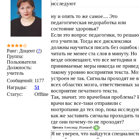
исследуют
ну и опять то же самое.... Это
педагогическая недоработка или
состояние здоровья?
Если это вопрос педагогики, то решаю
его учителя. Тогда все дисклексики
должны научиться писать без ошибок 
Ранг: Доцент (
?
)
читать не менее ста слов в минуту. Но
Группа:
везде оповещают, что все методики и
Пользователи
принимаемые меры никогда не привед
Должность:
такому уровню восприятия текста. Мо
учитель
устроен не так. Сигналы проходят не 
Сообщений:
1177
всех областях мозга, ответственных за
Награды:
51
восприятие печатного текста.
Статус:
Offline
Так, значит. это врачебная проблема? 
врачи вас все-таки отправили с
ноотропами до тех пор, пока исследую
как же заставить сигналы проходить т
где они почему-то не проходят?
Цитата
Александр_Игрицкий
(
)
Я не уверен, что найдутся специалист