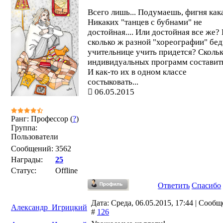
Всего лишь... Подумаешь, фигня как
Никаких "танцев с бубнами" не
достойная.... Или достойная все же?
сколько ж разной "хореографии" бе
учительнице учить придется? Сколь
индивидуальных программ составит
И как-то их в одном классе
состыковать...
06.05.2015
Ранг: Профессор (
?
)
Группа:
Пользователи
Сообщений:
3562
Награды:
25
Статус:
Offline
Ответить
Спасибо
Дата: Среда, 06.05.2015, 17:44 | Сооб
Александр_Игрицкий
#
126