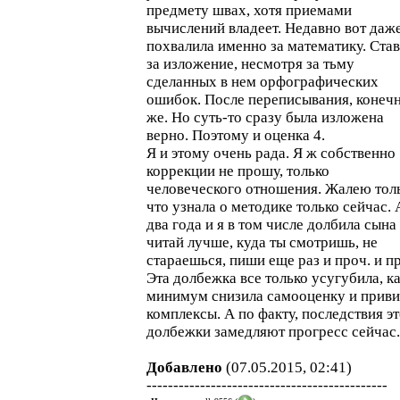
предмету швах, хотя приемами
вычислений владеет. Недавно вот даж
похвалила именно за математику. Став
за изложение, несмотря за тьму
сделанных в нем орфографических
ошибок. После переписывания, конеч
же. Но суть-то сразу была изложена
верно. Поэтому и оценка 4.
Я и этому очень рада. Я ж собственно
коррекции не прошу, только
человеческого отношения. Жалею толь
что узнала о методике только сейчас. 
два года и я в том числе долбила сына 
читай лучше, куда ты смотришь, не
стараешься, пиши еще раз и проч. и п
Эта долбежка все только усугубила, к
минимум снизила самооценку и приви
комплексы. А по факту, последствия э
долбежки замедляют прогресс сейчас.
Добавлено
(07.05.2015, 02:41)
---------------------------------------------