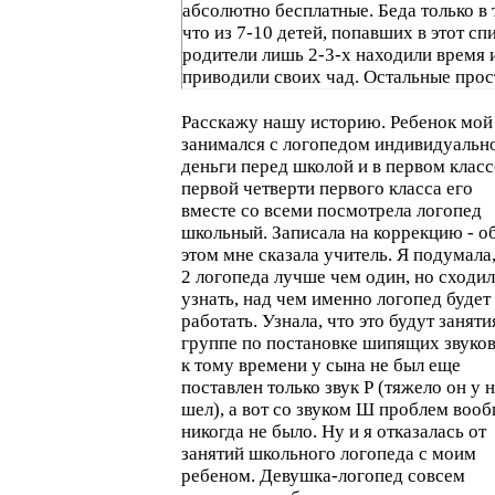
абсолютно бесплатные. Беда только в 
что из 7-10 детей, попавших в этот сп
родители лишь 2-3-х находили время 
приводили своих чад. Остальные прос
отмахнулись.
Расскажу нашу историю. Ребенок мой
занимался с логопедом индивидуально
деньги перед школой и в первом класс
первой четверти первого класса его
вместе со всеми посмотрела логопед
школьный. Записала на коррекцию - о
этом мне сказала учитель. Я подумала,
2 логопеда лучше чем один, но сходи
узнать, над чем именно логопед будет
работать. Узнала, что это будут заняти
группе по постановке шипящих звуков
к тому времени у сына не был еще
поставлен только звук Р (тяжело он у 
шел), а вот со звуком Ш проблем воо
никогда не было. Ну и я отказалась от
занятий школьного логопеда с моим
ребеном. Девушка-логопед совсем