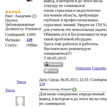
вывод, в котором и до этого ни на
секунду не сомневался:
очень серьезная и недостаточно
изученная область, требующая
Ранг: Академик (
?
)
глубоких и профессиональных,
Группа:
Заблокированные
серьезных знаний. Уверен на 150 %,
Должность: Freelancer
для учителя это непосильная задача
Обвинять его в беспомощности пер
Сообщений:
11095
такой проблемой абсурдно.
Награды:
129
Здесь ещё работать и работать.
Статус:
Offline
Настоятельно рекомендую
ознакомиться!!!
06.05.2015
Ответить
Спасибо
Дата: Среда, 06.05.2015, 22:33 | Сообщен
Yucca
129
Цитата
Александр_Игрицкий
(
)
Yucca
Для меня совершенно определенный
вывод, в котором и до этого ни на сек
не сомневался: