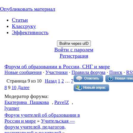
Опубликовать материал
Статьи
Классруку
Эффективность
Войти через uID
Войти с паролем
Регистрация
Форум об образовании в России, СНГ и мире
Новые сообщения
·
Участники
·
Правила форума
·
Поиск
·
RS
Страница
9
из
10
Назад
1
2
…
7
8
9
10
Далее
Модератор форума:
Екатерина_Пашкова
,
PavelZ
,
lyumer
Форум учителей об образовании в
России и мире
»
Учительская —
форум учителей, педагогов,
воспитателей и родителей
»