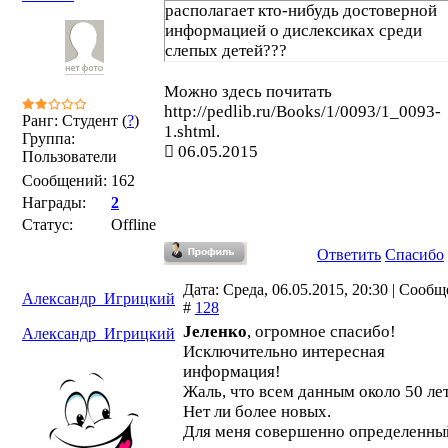
располагает кто-нибудь достоверной
информацией о дислексиках среди
слепых детей???
Можно здесь почитать
http://pedlib.ru/Books/1/0093/1_0093-
Ранг: Студент (
?
)
1.shtml.
Группа:
06.05.2015
Пользователи
Сообщений:
162
Награды:
2
Статус:
Offline
Ответить
Спасибо
Дата: Среда, 06.05.2015, 20:30 | Сооб
Александр_Игрицкий
#
128
Јеленко
, огромное спасибо!
Александр_Игрицкий
Исключительно интересная
информация!
Жаль, что всем данным около 50 лет
Нет ли более новых.
Для меня совершенно определенны