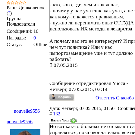
- кто, кого, где, чем и как лечат,
Ранг: Дошколенок
- почему у нас учат так, как учат, а не 
(
?
)
как кому-то кажется правильным,
Группа:
- нужно ли перенимать опыт ОТТУДА
Пользователи
использовать ИХ методы и лекарства,
Сообщений:
16
- ни один политический вопрос и
Награды:
0
отношение ко всему этому Путина,
А почему вас это не интересует? И пр
Статус:
Offline
Медведева, Скворцовой, Лмванова и
чем тут политика? Или у нас
других министров,
импортозамещение уже и тут должно
- ни один частный пример, который м
работать?
быть здесь приведен и квалифицирова
07.05.2015
кем угодно как безответственность,
беспомощность, черствость, жестокос
безграмотность.
Сообщение отредактировал
Yucca
-
Четверг, 07.05.2015, 03:14
Ответить
Спасибо
Дата: Четверг, 07.05.2015, 01:56 | Сообщ
nouvelle9556
#
132
Цитата
Yucca
(
)
nouvelle9556
Но вот как-то больных не отсылают с
справляться, пока окончательно все н