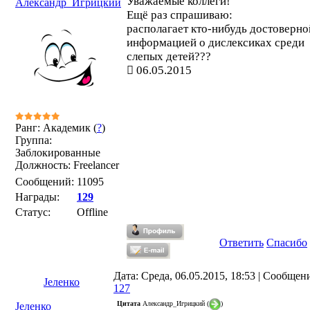
Уважаемые коллеги!
Александр_Игрицкий
Ещё раз спрашиваю:
располагает кто-нибудь достоверно
информацией о дислексиках среди
слепых детей???
06.05.2015
Ранг: Академик (
?
)
Группа:
Заблокированные
Должность: Freelancer
Сообщений:
11095
Награды:
129
Статус:
Offline
Ответить
Спасибо
Дата: Среда, 06.05.2015, 18:53 | Сообщен
Јеленко
127
Цитата
Александр_Игрицкий
(
)
Јеленко