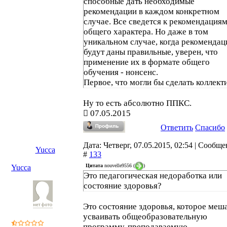
способные дать необходимые
рекомендации в каждом конкретном
случае. Все сведется к рекомендация
общего характера. Но даже в том
уникальном случае, когда рекомендац
будут даны правильные, уверен, что
применение их в формате общего
обучения - нонсенс.
Первое, что могли бы сделать коллект
специалистов, так это сформулировать
образовательные программы, какие м
Ну то есть абсолютно ППКС.
быть реально усвоены дислексиками. 
07.05.2015
говорю о том, что для них нужны
Ответить
Спасибо
отдельные школы, но отдельные класс
обязательно. А та самая социализация,
Дата: Четверг, 07.05.2015, 02:54 | Сообщ
Yucca
которой любят сегодня говорить, буде
#
133
переменах и на тех уроках, на которы
Цитата
nouvelle9556
(
)
Yucca
различие в состоянии учеников
Это педагогическая недоработка или
минимальное.
состояние здоровья?
Это состояние здоровья, которое меш
усваивать общеобразовательную
программу, преподаваемую