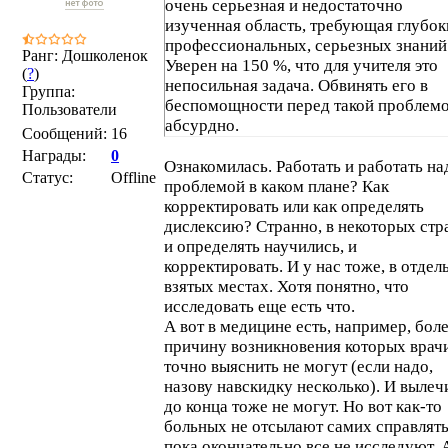
очень серьезная и недостаточно
изученная область, требующая глубок
профессиональных, серьезных знаний
Ранг: Дошколенок
Уверен на 150 %, что для учителя это
(
?
)
непосильная задача. Обвинять его в
Группа:
беспомощности перед такой проблем
Пользователи
абсурдно.
Сообщений:
16
Здесь ещё работать и работать.
Награды:
0
Настоятельно рекомендую
Ознакомилась. Работать и работать на
Статус:
Offline
ознакомиться!!!
проблемой в каком плане? Как
корректировать или как определять
дислексию? Странно, в некоторых стр
и определять научились, и
корректировать. И у нас тоже, в отдел
взятых местах. Хотя понятно, что
исследовать еще есть что.
А вот в медицине есть, например, боле
причину возникновения которых врач
точно выяснить не могут (если надо,
назову навскидку несколько). И вылеч
до конца тоже не могут. Но вот как-то
больных не отсылают самих справлять
пока окончательно все не исследуют. 