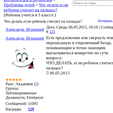
Проблемы детей
»
Что делать если
ребенок считает на пальцах?
(Ребенок учится в 5 классе.)
Что делать если ребенок считает на пальцах?
[
Подписаться 
Дата: Среда, 06.05.2015, 10:19 | Сооб
Александр_Игрицкий
#
121
Есть предложение или свернуть тем
Александр_Игрицкий
перешедшую в откровенный базар,
понимающим и точно знающим
высказываться конкретно по сути
вопроса:
ЧТО ДЕЛАТЬ, если ребенок считает
пальцах?
06.05.2015
Ранг: Академик (
?
)
Группа:
Заблокированные
Должность: Freelancer
Сообщений:
11095
Награды:
129