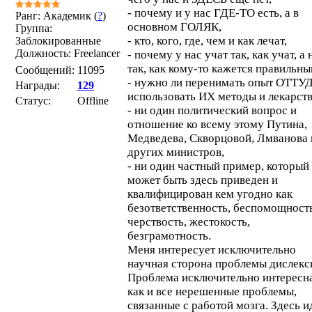
- почему и у нас ГДЕ-ТО есть, а в
Ранг: Академик (
?
)
основном ГОЛЯК,
Группа:
- кто, кого, где, чем и как лечат,
Заблокированные
Должность: Freelancer
- почему у нас учат так, как учат, а 
так, как кому-то кажется правильны
Сообщений:
11095
- нужно ли перенимать опыт ОТТУ
Награды:
129
использовать ИХ методы и лекарств
Статус:
Offline
- ни один политический вопрос и
отношение ко всему этому Путина,
Медведева, Скворцовой, Лмванова 
других министров,
- ни один частный пример, который
может быть здесь приведен и
квалифицирован кем угодно как
безответственность, беспомощность
черствость, жестокость,
безграмотность.
Меня интересует исключительно
научная сторона проблемы дислекс
Проблема исключительно интересна
как и все нерешенные проблемы,
связанные с работой мозга. Здесь и