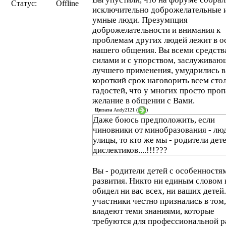
Статус:
Offline
исключительно доброжелательные 
умные люди. Презумпция
доброжелательности и внимания к
проблемам других людей лежит в о
нашего общения. Вы всеми средст
силами и с упорством, заслужива
лучшего применения, умудрились в
короткий срок наговорить всем сто
гадостей, что у многих просто про
желание в общении с Вами.
Цитата
Andy2121
(
)
Даже боюсь предположить, если
чиновники от минобразования - лю
улицы, то кто же мы - родители дет
дислектиков....!!!???
Вы - родители детей с особенностя
развития. Никто ни единым словом 
обидел ни вас всех, ни ваших детей
участники честно признались в том,
владеют теми знаниями, которые
требуются для профессиональной 