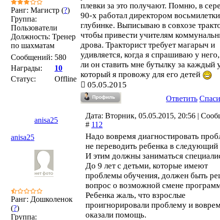
плевки за это получают. Помню, в сер
Ранг: Магистр (
?
)
90-х работал директором восьмилетки
Группа:
глубинке. Выписываю в совхозе тракт
Пользователи
чтобы привести учителям коммуналь
Должность: Тренер
дрова. Тракторист требует магарыч и
по шахматам
удивляется, когда я спрашиваю у него,
Сообщений:
580
ли он ставить мне бутылку за каждый 
Награды:
10
который я провожу для его детей
Статус:
Offline
05.05.2015
Ответить
Спас
Дата: Вторник, 05.05.2015, 20:56 | Соо
anisa25
#
112
Надо вовремя диагностировать пробл
anisa25
не переводить ребенка в следующий 
И этим должны заниматься специали
До 9 лет с детьми, которые имеют
проблемы обучения, должен быть р
вопрос о возможной смене програм
Ребенка жаль, что взрослые
Ранг: Дошколенок
проигнорировали проблему и воврем
(
?
)
оказали помощь.
Группа: