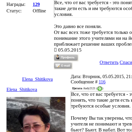
Все, что от вас требуется - это поня
Награды:
129
такие дети есть и им требуются ос
Статус:
Offline
условия.
Это давно все поняли.
От вас всех тоже требуется только 
понимание этого учителями ни на й
приближает решение ваших пробле
05.05.2015
Ответить
Спас
Дата: Вторник, 05.05.2015, 21:
Elena_Shitikova
Сообщение #
116
Цитата
Andy2121
(
)
Elena_Shitikova
Все, что от вас требуется - э
понять, что такие дети есть 
требуются особые условия.
Почему Вы так уверены, чт
учителя не понимают и трев
бьют? Бьют. В набат. Вот то