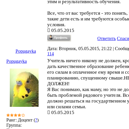
этим и результативность обучения.
Все, что от вас требуется - это понять,
такие дети есть и им требуются особы
условия.
05.05.2015
Ответить
Спас
Дата: Вторник, 05.05.2015, 21:22 | Сообщ
Popugayka
114
Учитель ничего никому не должен, кр
Popugayka
дать качественное образование ребен
его силам в оплаченное ему время и с
планированию, спущенному свыше.Н
ДОЛЖЕН!
Я Вас понимаю, как маму, но это не д
быть проблемой рядового учителя. Вс
должно решаться на государтвенном 
или силами семьи.
05.05.2015
Ранг: Доцент (
?
)
Группа: