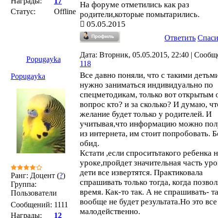
Награды:
17
На форуме отметились как раз
Статус:
Offline
родители,которые помытарились.
05.05.2015
Ответить
Спас
Дата: Вторник, 05.05.2015, 22:40 | Сообщ
Popugayka
118
Все давно поняли, что с такими детьм
Popugayka
нужно заниматься индивидуально по
спецметодикам, только вот открытым 
вопрос кто? и за сколько? И думаю, чт
желание будет только у родителей. И
учитывая,что информацию можно пол
из интернета, им стоит попробовать. Б
обид.
Кстати ,если спроситьтакого ребенка 
уроке,пройдет значительная часть уро
дети все извертятся. Практиковала
Ранг: Доцент (
?
)
спрашивать только тогда, когда позво
Группа:
время. Как-то так. А не спрашивать- т
Пользователи
вообще не будет результата.Но это все
Сообщений:
1111
малодейственно.
Награды:
12