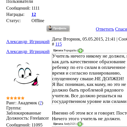
Пользователи
Сообщений:
1111
Награды:
12
Статус:
Offline
Ответить
Спас
Дата: Вторник, 05.05.2015, 21:41 | Со
Александр_Игрицкий
#
115
Цитата
Popugayka
(
)
Александр_Игрицкий
Учитель ничего никому не должен,
как дать качественное образование
ребенку по его силам в оплаченное
время и согласно планированию,
спущенному свыше.НЕ ДОЛЖЕН!
Я Вас понимаю, как маму, но это не
должно быть проблемой рядового
учителя. Все должно решаться на
государтвенном уровне или силами
Ранг: Академик (
?
)
Группа:
Именно об этом все и говорят. Пост
Заблокированные
Должность: Freelancer
Ничего этого учитель не должен.
Цитата
Andy2121
(
)
Сообщений:
11095