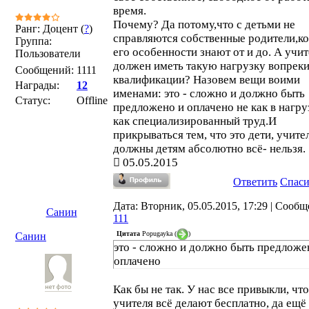
время.
Почему? Да потому,что с детьми не
Ранг: Доцент (
?
)
справляются собственные родители,к
Группа:
его особенности знают от и до. А учит
Пользователи
должен иметь такую нагрузку вопреки
Сообщений:
1111
квалификации? Назовем вещи воими
Награды:
12
именами: это - сложно и должно быть
Статус:
Offline
предложено и оплачено не как в нагруз
как специализированный труд.И
прикрываться тем, что это дети, учите
должны детям абсолютно всё- нельзя.
05.05.2015
Ответить
Спас
Дата: Вторник, 05.05.2015, 17:29 | Сообщ
Санин
111
Цитата
Popugayka
(
)
Санин
это - сложно и должно быть предложе
оплачено
Как бы не так. У нас все привыкли, что
учителя всё делают бесплатно, да ещё