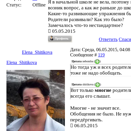
Я в начальной школе не вела, поэтому 
Статус:
Offline
возник вопрос, а как же раньше до шк
Какие-то развивающие упражнения б
Родители развивали? Как это было?
Замечалось что-то нестандартное?
05.05.2015
Ответить
Спас
Дата: Среда, 06.05.2015, 04:08 
Elena_Shitikova
Сообщение #
119
Цитата
nebomba
(
)
Elena_Shitikova
Но тогда уж и всех родител
тоже не надо обобщать.
Цитата
shitikova
(
)
Вот только
многие
родител
всегда его слышат.
Многие - не значит все.
Обобщения не было. Не ну
передёргивать.
06.05.2015