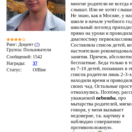
многие родители не всегда 
слышат. Или не хотят слыша
Не знаю, как в Москве, у на
школе в начале учебного го
школьный логопед приходи
прямо на уроки и проводил
диагностику первоклассник
Ранг: Доцент (
?
)
Составляла список детей, к
Группа: Пользователи
настоятельно рекомендовал
занятия. Причем, абсолютн
Сообщений:
1542
бесплатные. Беда только в т
Награды:
37
из 7-10 детей, попавших в э
Статус:
Offline
список родители лишь 2-3-х
находили время и приводил
своих чад. Остальные прост
отмахнулись. Поэтому, расс
уважаемой
nebomba
, про
мытарства родителей, мягко
говоря, у меня вызывает
недоверие, т.к. картину я
наблюдаю совершенно
противоположную.