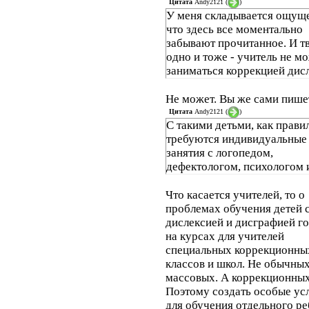
Цитата
Andy2121
(
)
У меня складывается ощущ
что здесь все моментально
забывают прочитанное. И т
одно и тоже - учитель не м
заниматься коррекцией дис
Не может. Вы же сами пише
Цитата
Andy2121
(
)
С такими детьми, как прави
требуются индивидуальные
занятия с логопедом,
дефектологом, психологом и
Что касается учителей, то о
проблемах обучения детей 
дислексией и дисграфией г
на курсах для учителей
специальных коррекционны
классов и школ. Не обычных
массовых. А коррекционных
Поэтому создать особые ус
для обучения отдельного ре