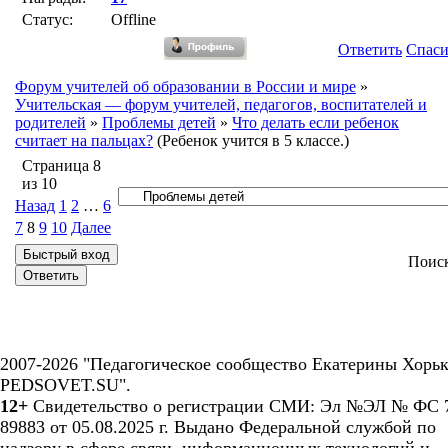
Статус:
Offline
Ответить
Спас
Форум учителей об образовании в России и мире
»
Учительская — форум учителей, педагогов, воспитателей и
родителей
»
Проблемы детей
»
Что делать если ребенок
считает на пальцах?
(Ребенок учится в 5 классе.)
Страница
8
из
10
Назад
1
2
…
6
7
8
9
10
Далее
Поис
2007-2026 "Педагогическое сообщество Екатерины Хорьк
PEDSOVET.SU".
12+
Свидетельство о регистрации СМИ: Эл №ЭЛ № ФС 7
89883 от 05.08.2025 г. Выдано Федеральной службой по