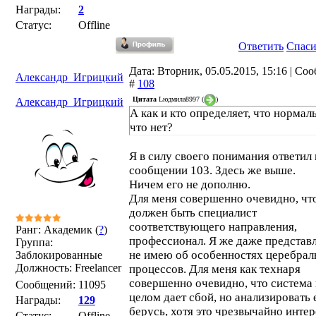
Награды:
2
Статус:
Offline
Ответить
Спас
Дата: Вторник, 05.05.2015, 15:16 | Со
Александр_Игрицкий
#
108
Цитата
Lюдмила8997
(
)
Александр_Игрицкий
А как и кто определяет, что нормаль
что нет?
Я в силу своего понимания ответил 
сообщении 103. Здесь же выше.
Ничем его не дополню.
Для меня совершенно очевидно, что
должен быть специалист
соответствующего направления,
Ранг: Академик (
?
)
профессионал. Я же даже представ
Группа:
не имею об особенностях церебра
Заблокированные
Должность: Freelancer
процессов. Для меня как технаря
совершенно очевидно, что система 
Сообщений:
11095
целом дает сбой, но анализировать 
Награды:
129
берусь, хотя это чрезвычайно интер
Статус:
Offline