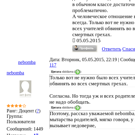
в обычном классе достаточ
проблематично.
А человеческое отношение
всегда. Только вот не нужн
всех учителей обвинять во 
смертных грехах.
05.05.2015
Ответить
Спас
Дата: Вторник, 05.05.2015, 22:19 | Сообщ
nebomba
117
Цитата
shitikova
(
)
nebomba
Только вот не нужно было всех учите
обвинять во всех смертных грехах.
Согласна. Но тогда уж и всех родител
не надо обобщать.
Цитата
shitikova
(
)
Ранг: Доцент (
?
)
Поэтому, рассказ уважаемой nebomba
Группа:
мытарства родителей, мягко говоря, у
Пользователи
вызывает недоверие,
Сообщений:
1449