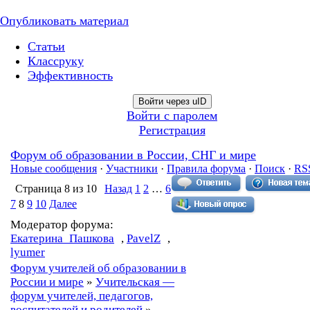
Опубликовать материал
Статьи
Классруку
Эффективность
Войти через uID
Войти с паролем
Регистрация
Форум об образовании в России, СНГ и мире
Новые сообщения
·
Участники
·
Правила форума
·
Поиск
·
RS
Страница
8
из
10
Назад
1
2
…
6
7
8
9
10
Далее
Модератор форума:
Екатерина_Пашкова
,
PavelZ
,
lyumer
Форум учителей об образовании в
России и мире
»
Учительская —
форум учителей, педагогов,
воспитателей и родителей
»