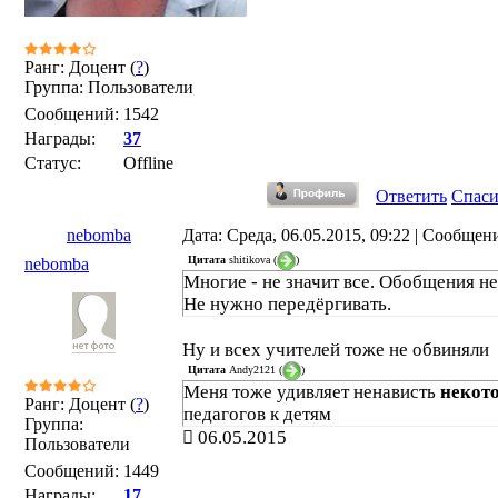
Ранг: Доцент (
?
)
Группа: Пользователи
Сообщений:
1542
Награды:
37
Статус:
Offline
Ответить
Спас
nebomba
Дата: Среда, 06.05.2015, 09:22 | Сообщен
Цитата
shitikova
(
)
nebomba
Многие - не значит все. Обобщения не
Не нужно передёргивать.
Ну и всех учителей тоже не обвиняли
Цитата
Andy2121
(
)
Меня тоже удивляет ненависть
некот
Ранг: Доцент (
?
)
педагогов к детям
Группа:
06.05.2015
Пользователи
Сообщений:
1449
Награды:
17