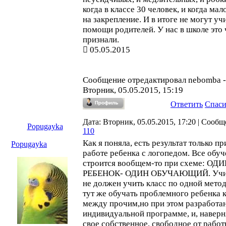
когда в классе 30 человек, и когда мал
на закрепление. И в итоге не могут уч
помощи родителей. У нас в школе это 
признали.
05.05.2015
Сообщение отредактировал
nebomba
-
Вторник, 05.05.2015, 15:19
Ответить
Спас
Дата: Вторник, 05.05.2015, 17:20 | Сообщ
Popugayka
110
Как я поняла, есть результат только пр
Popugayka
работе ребенка с логопедом. Все обу
строится вообщем-то при схеме: ОД
РЕБЕНОК- ОДИН ОБУЧАЮЩИЙ. Учи
не должен учить класс по одной метод
тут же обучать проблемного ребенка 
между прочим,но при этом разработа
индивидуальной программе, и, наверня
свое собственное, свободное от работ