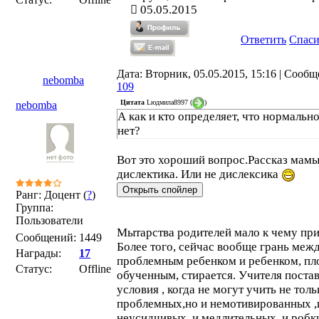
05.05.2015
Ответить
Спас
Дата: Вторник, 05.05.2015, 15:16 | Сообщ
nebomba
109
Цитата
Lюдмила8997
(
)
nebomba
А как и кто определяет, что нормально
нет?
Вот это хороший вопрос.Рассказ мам
дислектика. Или не дислексика
Ранг: Доцент (
?
)
Группа:
Пользователи
Мытарства родителей мало к чему при
Сообщений:
1449
Более того, сейчас вообще грань меж
Награды:
17
проблемным ребенком и ребенком, пл
Статус:
Offline
обученным, стирается. Учителя поста
условия , когда не могут учить не толь
проблемных,но и немотивированных ,
неусидчивых, и медлительных, и робки