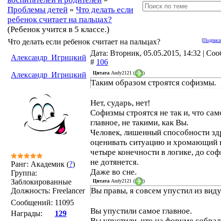
Проблемы детей
»
Что делать если
ребенок считает на пальцах?
(Ребенок учится в 5 классе.)
Что делать если ребенок считает на пальцах?
[
Подписа
Дата: Вторник, 05.05.2015, 14:32 | Со
Александр_Игрицкий
#
106
Цитата
Andy2121
(
)
Александр_Игрицкий
Таким образом строятся софизмы.
Нет, сударь, нет!
Софизмы строятся не так и, что сам
главное, не такими, как Вы.
Человек, лишенный способности зд
оценивать ситуацию и хромающий 
четыре конечности в логике, до со
не дотянется.
Ранг: Академик (
?
)
Даже во сне.
Группа:
Заблокированные
Цитата
Andy2121
(
)
Вы правы, я совсем упустил из виду
Должность: Freelancer
Сообщений:
11095
Вы упустили самое главное.
Награды:
129
Вы упустили, что на форуме собрал