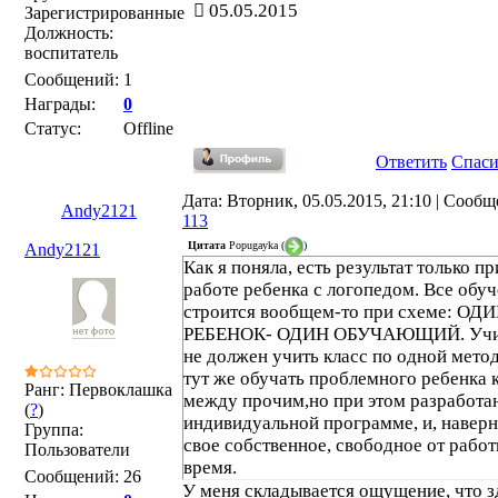
05.05.2015
Зарегистрированные
Должность:
воспитатель
Сообщений:
1
Награды:
0
Статус:
Offline
Ответить
Спас
Дата: Вторник, 05.05.2015, 21:10 | Сообщ
Andy2121
113
Цитата
Popugayka
(
)
Andy2121
Как я поняла, есть результат только пр
работе ребенка с логопедом. Все обу
строится вообщем-то при схеме: ОД
РЕБЕНОК- ОДИН ОБУЧАЮЩИЙ. Учи
не должен учить класс по одной мето
тут же обучать проблемного ребенка 
Ранг: Первоклашка
между прочим,но при этом разработа
(
?
)
индивидуальной программе, и, наверн
Группа:
свое собственное, свободное от работ
Пользователи
время.
Сообщений:
26
У меня складывается ощущение, что з