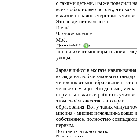
с такими детьми. Вы же повесили н
всех собак только потому, что кому 
в жизни попались черствые учителя
Это не делает вам чести.
И ещё.
Частное мнение.
Моё.
Цитата
Andy2121
(
)
чиновники от минобразования - лю
улицы,
Зарвавшийся в экстазе навязывания
взгляда на любые законы и стандар
чиновник от минобразования - это 
человек с улицы. Это дерьмо, меш
нормально жить и работать учителя
этом своём качестве - это враг
образования. Вот у таких чинуш то
мнения - мнение начальника выше и
собственное, полностью совпадающ
первым.
Вот таких нужно гнать.