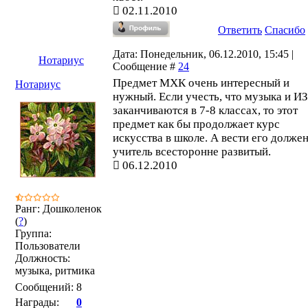
02.11.2010
Ответить
Спасибо
Дата: Понедельник, 06.12.2010, 15:45 |
Нотариус
Сообщение #
24
Предмет МХК очень интересный и
Нотариус
нужный. Если учесть, что музыка и И
заканчиваются в 7-8 классах, то этот
предмет как бы продолжает курс
искусства в школе. А вести его долже
учитель всесторонне развитый.
06.12.2010
Ранг: Дошколенок
(
?
)
Группа:
Пользователи
Должность:
музыка, ритмика
Сообщений:
8
Награды:
0