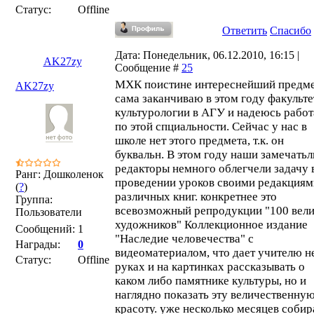
Статус:
Offline
Ответить
Спасибо
Дата: Понедельник, 06.12.2010, 16:15 |
AK27zy
Сообщение #
25
МХК поистине интереснейший предме
AK27zy
сама заканчиваю в этом году факульте
культурологии в АГУ и надеюсь работ
по этой спциальности. Сейчас у нас в
школе нет этого предмета, т.к. он
буквальн. В этом году наши замечать
редакторы немного облегчели задачу 
Ранг: Дошколенок
проведении уроков своими редакциям
(
?
)
различных книг. конкретнее это
Группа:
всевозможный репродукции "100 вел
Пользователи
художников" Коллекционное издание
Сообщений:
1
"Наследие человечества" с
Награды:
0
видеоматериалом, что дает учителю н
Статус:
Offline
руках и на картинках рассказывать о
каком либо памятнике культуры, но и
наглядно показать эту величественну
красоту. уже несколько месяцев соби