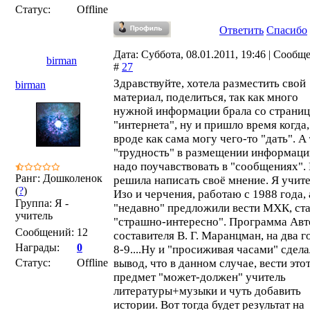
Статус:
Offline
Ответить
Спасибо
Дата: Суббота, 08.01.2011, 19:46 | Сообщ
birman
#
27
Здравствуйте, хотела разместить свой
birman
материал, поделиться, так как много
нужной информации брала со страниц
"интернета", ну и пришло время когда,
вроде как сама могу чего-то "дать". А 
"трудность" в размещении информаци
надо поучавствовать в "сообщениях".
Ранг: Дошколенок
решила написать своё мнение. Я учит
(
?
)
Изо и черчения, работаю с 1988 года, 
Группа: Я -
"недавно" предложили вести МХК, ст
учитель
"страшно-интересно". Программа Авт
Сообщений:
12
составителя В. Г. Маранцман, на два г
Награды:
0
8-9....Ну и "просиживая часами" сдела
Статус:
Offline
вывод, что в данном случае, вести это
предмет "может-должен" учитель
литературы+музыки и чуть добавить
истории. Вот тогда будет результат на