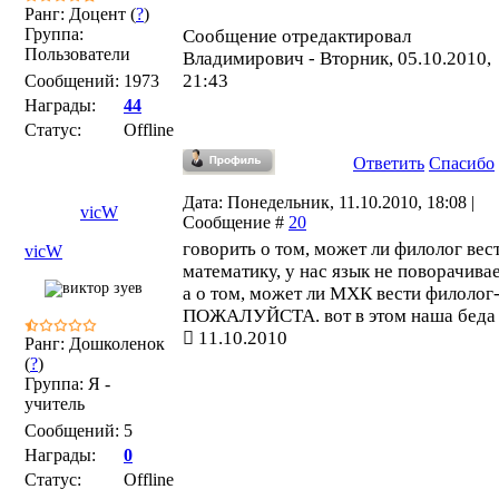
Ранг: Доцент (
?
)
Группа:
Сообщение отредактировал
Пользователи
Владимирович
-
Вторник, 05.10.2010,
21:43
Сообщений:
1973
Награды:
44
Статус:
Offline
Ответить
Спасибо
Дата: Понедельник, 11.10.2010, 18:08 |
vicW
Сообщение #
20
говорить о том, может ли филолог вес
vicW
математику, у нас язык не поворачивае
а о том, может ли МХК вести филолог
ПОЖАЛУЙСТА. вот в этом наша беда
11.10.2010
Ранг: Дошколенок
(
?
)
Группа: Я -
учитель
Сообщений:
5
Награды:
0
Статус:
Offline