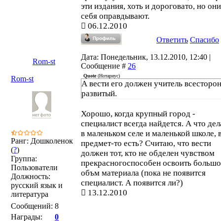
эти издания, хоть и дороговато, но они
себя оправдывают.
06.12.2010
Ответить
Спасибо
Дата: Понедельник, 13.12.2010, 12:40 |
Rom-st
Сообщение #
26
Quote
(
Нотариус
)
Rom-st
А вести его должен учитель всесторо
развитый.
Хорошо, когда крупный город -
специалист всегда найдется. А что дел
в маленьком селе и маленькой школе, 
Ранг: Дошколенок
предмет-то есть? Считаю, что вести
(
?
)
должен тот, кто не обделен чувством
Группа:
прекрасногоспособен освоить больш
Пользователи
объм материала (пока не появится
Должность:
специалист. А появится ли?)
русский язык и
13.12.2010
литература
Сообщений:
8
Награды:
0