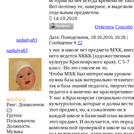
истории на нее всегда времени не хват
Вот поэтому ее, наверное, и выделили
отдельным предметом.
14.10.2010
Ответить
Спасибо
Дата: Понедельник, 18.10.2010, 16:26 |
sashulya83
Сообщение #
22
у нас в школе нет предмета МХК, вме
sashulya83
него ведется ХККК (художественная
культура Красноярского края). С 5-7
класс. Но это совсем не то.
Чтобы МХК был интересным уроком-
нужна база как материально-техничес
так и база знаний педагога, творчеств
педагога и конечно же красноречивос
У нас в Красноярске специально гото
культурологов, которые и долны вести
Ранг: Дошколенок
этот предмет, но, к сожалению не в
(
?
)
Группа:
каждой школе в базисный план включ
Пользователи
этот предмет. И получается, что перед
Должность:
комплексной проверкой в школе на од
Музыка
год включают его, дают тому, кто возь