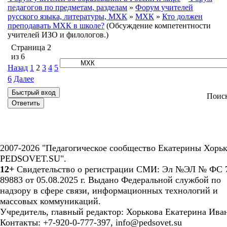
педагогов по предметам, разделам
»
Форум учителей
русского языка, литературы, МХК
»
МХК
»
Кто должен
преподавать МХК в школе?
(Обсуждение компетентности
учителей ИЗО и филологов.)
Страница
2
из
6
Назад
1
2
3
4
5
6
Далее
Поис
2007-2026 "Педагогическое сообщество Екатерины Хорьк
PEDSOVET.SU".
12+
Свидетельство о регистрации СМИ: Эл №ЭЛ № ФС 7
89883 от 05.08.2025 г. Выдано Федеральной службой по
надзору в сфере связи, информационных технологий и
массовых коммуникаций.
Учредитель, главный редактор: Хорькова Екатерина Ива
Контакты: +7-920-0-777-397, info@pedsovet.su