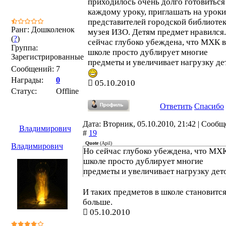
приходилось очень долго готовиться
каждому уроку, приглашать на уроки
представителей городской библиотек
Ранг: Дошколенок
музея ИЗО. Детям предмет нравился
(
?
)
сейчас глубоко убеждена, что МХК в
Группа:
школе просто дублирует многие
Зарегистрированные
предметы и увеличивает нагрузку де
Сообщений:
7
Награды:
0
05.10.2010
Статус:
Offline
Ответить
Спасибо
Дата: Вторник, 05.10.2010, 21:42 | Сооб
Владимирович
#
19
Quote
(
Apil
)
Владимирович
Но сейчас глубоко убеждена, что МХК
школе просто дублирует многие
предметы и увеличивает нагрузку дет
И таких предметов в школе становится
больше.
05.10.2010