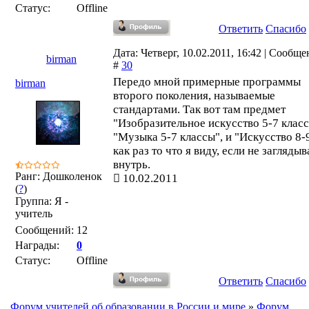
Статус:
Offline
Ответить
Спасибо
Дата: Четверг, 10.02.2011, 16:42 | Сообщ
birman
#
30
Передо мной примерные программы
birman
второго поколения, называемые
стандартами. Так вот там предмет
"Изобразительное искусство 5-7 класс
"Музыка 5-7 классы", и "Искусство 8-9
как раз то что я виду, если не заглядыв
внутрь.
Ранг: Дошколенок
10.02.2011
(
?
)
Группа: Я -
учитель
Сообщений:
12
Награды:
0
Статус:
Offline
Ответить
Спасибо
Форум учителей об образовании в России и мире
»
Форум