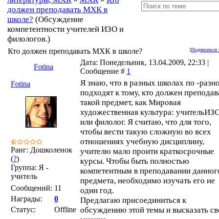
должен преподавать МХК в
школе?
(Обсуждение
компетентности учителей ИЗО и
филологов.)
Кто должен преподавать МХК в школе?
[
Подписаться 
Дата: Понедельник, 13.04.2009, 22:33 |
Fotina
Сообщение #
1
Я знаю, что в разных школах по -разн
Fotina
подходят к тому, кто должен преподав
такой предмет, как Мировая
художественная культура: учительИЗ
или филолог. Я считаю, что для того,
чтобы вести такую сложную во всех
отношениях учебную дисциплину,
Ранг: Дошколенок
учителю мало проити краткосрочные
(
?
)
курсы. Чтобы быть полностью
Группа: Я -
компетентным в преподавании данног
учитель
предмета, необходимо изучать его не
Сообщений:
11
один год.
Награды:
0
Предлагаю присоединиться к
Статус:
Offline
обсуждению этой темы и высказать св