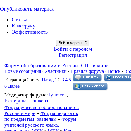
Опубликовать материал
Статьи
Классруку
Эффективность
Войти через uID
Войти с паролем
Регистрация
Форум об образовании в России, СНГ и мире
Новые сообщения
·
Участники
·
Правила форума
·
Поиск
·
RS
Страница
2
из
6
Назад
1
2
3
4
5
6
Далее
Модератор форума:
lyumer
,
Екатерина_Пашкова
Форум учителей об образовании в
России и мире
»
Форум педагогов
по предметам, разделам
»
Форум
учителей русского языка,
литературы, МХК
»
МХК
»
Кто