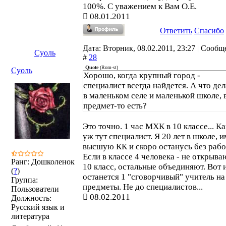
100%. С уважением к Вам О.Е.
08.01.2011
Ответить
Спасибо
Дата: Вторник, 08.02.2011, 23:27 | Сооб
Суоль
#
28
Quote
(
Rom-st
)
Суоль
Хорошо, когда крупный город -
специалист всегда найдется. А что дел
в маленьком селе и маленькой школе, 
предмет-то есть?
Это точно. 1 час МХК в 10 классе... К
уж тут специалист. Я 20 лет в школе, 
высшую КК и скоро останусь без рабо
Если в классе 4 человека - не открыва
Ранг: Дошколенок
10 класс, остальные объединяют. Вот 
(
?
)
останется 1 "сговорчивый" учитель на
Группа:
предметы. Не до специалистов...
Пользователи
08.02.2011
Должность:
Русский язык и
литература