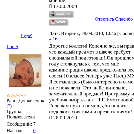
мнение.
13.04.2009
Ответить
Спасибо
Дата: Вторник, 28.09.2010, 10:46 | Сооб
LoraS
#
16
Дорогие коллеги! Конечно же, вы пра
LoraS
что каждый предмет в школе требует
специальной подготовки! Я в прошло
году столкнулась с тем, что мне
администрация школы предложила вес
своем 10 классе (теперь уже 11кл.) М
Я согласилась (было интересно и само
и не пожалела! Это, действительно,
замечательный предмет! Программу и
учебник выбрала авт. Л.Г. Емохоновой
Ранг: Дошколенок
Если вам нужна помощь, то пишите -
(
?
)
Группа:
поделюсь советами и презентациями!
Пользователи
28.09.2010
Сообщений:
7
Награды:
0