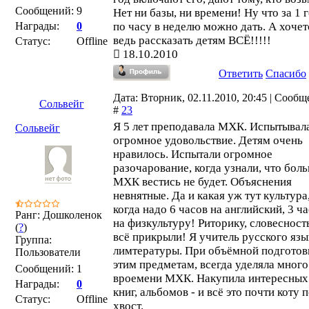
Сообщений:
9
Нет ни базы, ни времени! Ну что за 1 
Награды:
0
по часу в неделю можно дать. А хочет
ведь рассказать детям ВСЁ!!!!!
Статус:
Offline
18.10.2010
Ответить
Спасибо
Дата: Вторник, 02.11.2010, 20:45 | Сооб
Сольвейг
#
23
Я 5 лет преподавала МХК. Испытывал
Сольвейг
огромное удовольствие. Детям очень
нравилось. Испытали огромное
разочарование, когда узнали, что бол
МХК вестись не будет. Объяснения
невнятные. Да и какая уж тут культура
когда надо 6 часов на английский, 3 ч
Ранг: Дошколенок
на физкультуру! Риторику, словесность
(
?
)
всё прикрыли! Я учитель русского язы
Группа:
лимтературы. При объёмной подготов
Пользователи
этим предметам, всегда уделяла много
Сообщений:
1
вроемени МХК. Накупила интересных
Награды:
0
книг, альбомов - и всё это почти коту 
Статус:
Offline
хвост.