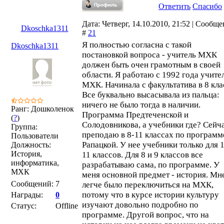
Ответить
Спасибо
Дата: Четверг, 14.10.2010, 21:52 | Сообщ
Dkoschka1311
#
21
Я полностью согласна с такой
Dkoschka1311
постановкой вопроса - учитель МХК
должен быть очен грамотным в своей
области. Я работаю с 1992 года учите
МХК. Начинала с факультатива в 8 кла
Все буквально высасывала из пальца:
ничего не было тогда в наличии.
Ранг: Дошколенок
Программа Предтеченской и
(
?
)
Солодовникова, а учебники где? Сейч
Группа:
преподаю в 8-11 классах по программ
Пользователи
Рапацкой. У нее учебники только для 1
Должность:
История,
11 классов. Для 8 и 9 классов все
информатика,
разрабатываю сама, по программе. У
МХК
меня основной предмет - история. Мн
Сообщений:
7
легче было переключиться на МХК,
потому что в курсе истории культуру
Награды:
0
изучают довольно подробно по
Статус:
Offline
программе. Другой вопрос, что на