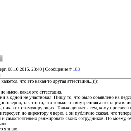
ерг, 08.10.2015, 23:40 | Сообщение #
183
)
 кажется, что это какая-то другая аттестация...))))
не имею, какая это аттестация.
 ни в одной не участвовал. Пишу то, что было объявлено на пе
остоверно, так это то, что только эта внутренняя аттестация в
, никаких стимулирующих. Только доплаты тем, кому присвоен ка
нтересует, но директору я верю, а он публично сказал, что тепе
и и самостоятельно ранжировать своих сотрудников. По-моему, о
ыше.
то я знаю.