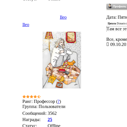
Ileo
Дата: Пятн
Цитата
Dimario
Ileo
Там все эт
Все, кроме
09.10.20
Ранг: Профессор (
?
)
Группа: Пользователи
Сообщений:
3562
Награды:
25
Статус:
Offline