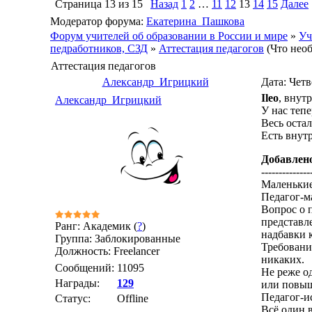
Страница
13
из
15
Назад
1
2
…
11
12
13
14
15
Далее
Модератор форума:
Екатерина_Пашкова
Форум учителей об образовании в России и мире
»
Уч
педработников, СЗД
»
Аттестация педагогов
(Что нео
Аттестация педагогов
Александр_Игрицкий
Дата: Четв
Ileo
, внут
Александр_Игрицкий
У нас тепе
Весь оста
Есть внут
Добавлен
--------------
Маленькие
Педагог-м
Вопрос о 
представл
Ранг: Академик (
?
)
надбавки к
Группа: Заблокированные
Требовани
Должность: Freelancer
никаких.
Сообщений:
11095
Не реже од
Награды:
129
или повыш
Педагог-и
Статус:
Offline
Всё один в