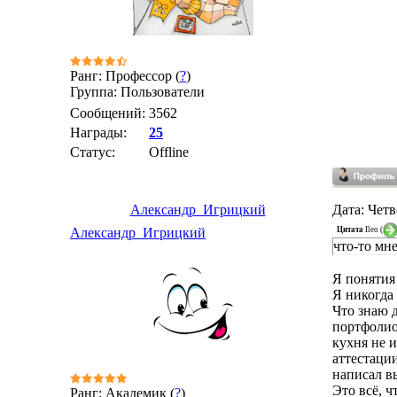
Ранг: Профессор (
?
)
Группа: Пользователи
Сообщений:
3562
Награды:
25
Статус:
Offline
Александр_Игрицкий
Дата: Четв
Цитата
Ileo
(
Александр_Игрицкий
что-то мне
Я понятия 
Я никогда
Что знаю д
портфолио
кухня не и
аттестаци
написал в
Это всё, ч
Ранг: Академик (
?
)