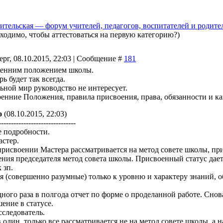
ительская — форум учителей, педагогов, воспитателей и родите
бходимо, чтобы аттестоваться на первую категорию?)
ерг, 08.10.2015, 22:03 | Сообщение #
181
ренним положением школы.
рь будет так всегда.
льной мир руководство не интересует.
ренние Положения, правила присвоения, права, обязанности и ка
о
(08.10.2015, 22:03)
-------------------------------
 подробности.
астер.
присвоении Мастера рассматривается на метод совете школы, пр
ения председателя метод совета школы. Присвоенный статус дает
 зп.
я (совершенно разумные) только к уровню и характеру знаний,
ного раза в полгода отчет по форме о проделанной работе. Снова
ение в статусе.
сследователь.
 один, только все рассматривается не на метод совете школы, а 