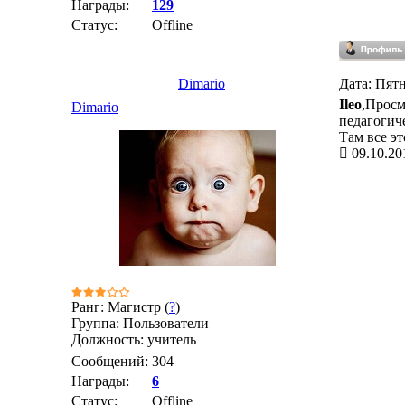
Награды:
129
Статус:
Offline
Dimario
Дата: Пятн
Ileo
,Просм
Dimario
педагогич
Там все эт
09.10.20
Ранг: Магистр (
?
)
Группа: Пользователи
Должность: учитель
Сообщений:
304
Награды:
6
Статус:
Offline