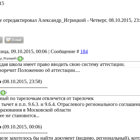
15
е отредактировал
Александр_Игрицкий
-
Четверг, 08.10.2015, 23
ица, 09.10.2015, 00:06 | Сообщение #
184
др_Игрицкий
(
)
ждая школа имеет право вводить свою систему аттестации.
воречит Положению об аттестации....
о
(08.10.2015, 23:58)
-------------------------------
(
)
вный по тарелочкам отвлечется от тарелочек
 тычет в п.п. 9.6.3. и 9.6.4. Отраслевого регионального согла
бразования в Московской области
е не становится...
о
(09.10.2015, 00:06)
-------------------------------
деле захотелось бы найти документ (видимо, региональный), ко