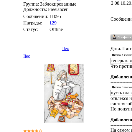
08.10.20
Группа: Заблокированные
Должность: Freelancer
Сообщений:
11095
Сообщени
Награды:
129
Статус:
Offline
Ileo
Дата: Пятн
Цитата
Алексан
Ileo
теперь ка
Что проти
Добавлен
--------------
Цитата
Dimario
пусть гла
отвлекся и
системе о
Но понятне
Добавлен
--------------
На самом 