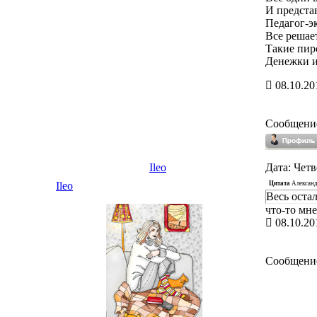
И представ
Педагог-э
Все решает
Такие пир
Денежки ид
08.10.20
Сообщени
Ileo
Дата: Четв
Цитата
Алексан
Ileo
Весь оста
что-то мне
08.10.20
Сообщени