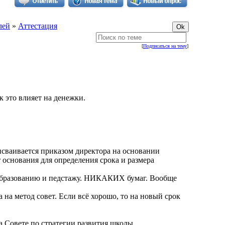
лей
»
Аттестация
[
Подписаться на тему
]
к это влияет на денежки.
исваивается приказом директора на основании
 основания для определения срока и размера
 образованию и педстажу. НИКАКИХ бумаг. Вообще
 на метод совет. Если всё хорошо, то на новый срок
на Совете по стратегии развития школы.