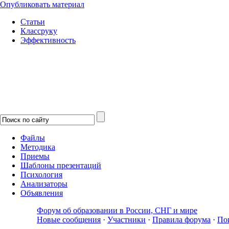
Опубликовать материал
Статьи
Классруку
Эффективность
Файлы
Методика
Приемы
Шаблоны презентаций
Психология
Анализаторы
Объявления
Форум об образовании в России, СНГ и мире
Новые сообщения
·
Участники
·
Правила форума
·
По