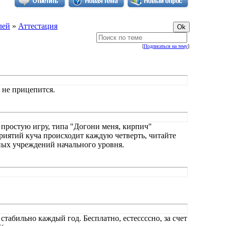
лей
»
Аттестация
[
Подписаться на тему
]
м не прицепится.
а простую игру, типа "Догони меня, кирпич"
риятий куча происходит каждую четверть, читайте
ных учреждений начального уровня.
стабильно каждый год. Бесплатно, естессссно, за счет