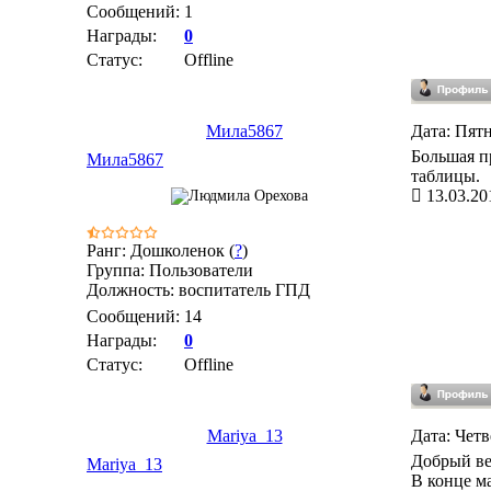
Сообщений:
1
Награды:
0
Статус:
Offline
Мила5867
Дата: Пятн
Большая п
Мила5867
таблицы.
13.03.20
Ранг: Дошколенок (
?
)
Группа: Пользователи
Должность: воспитатель ГПД
Сообщений:
14
Награды:
0
Статус:
Offline
Mariya_13
Дата: Четв
Добрый ве
Mariya_13
В конце м