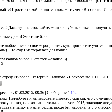
олько они нам ничего не дают, лишь время свободное тратится ((
вайте! Просто спокойно идите и докажите, чего Вы стоите! И вс
________________________________________________________
есь! Даже тут, на этом сайте, можно опубликоваться и получить 
рытые уроки! Это тоже баллы.
те любое внеклассное мероприятие, куда пригласите учительни
ы). Это будет мастер-класс для коллег.
ра баллов много. Остается желание )))
15
е отредактировал
Екатерина_Пашкова
-
Воскресенье, 01.03.2015,
ресенье, 01.03.2015, 09:36 | Сообщение #
152
анкт-Петербурге и на педсовете директор сказала, что с будуще
хожу на них, но окончание только в августе 2015, знающие люди
сдавать папку в марте, баллы, вроде бы, набраны, в 5-6 классах 
15