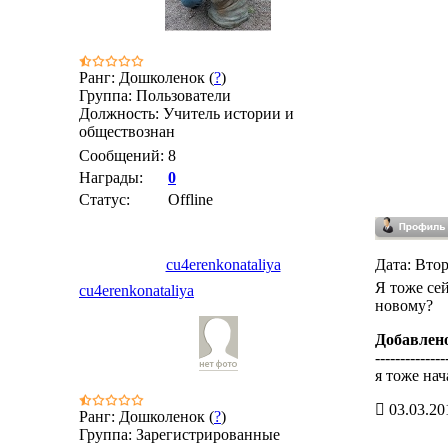
Ранг: Дошколенок (
?
)
Группа: Пользователи
Должность: Учитель истории и
обществознан
Сообщений:
8
Награды:
0
Статус:
Offline
cu4erenkonataliya
Дата: Втор
Я тоже сей
cu4erenkonataliya
новому?
Добавлен
--------------
я тоже нач
03.03.20
Ранг: Дошколенок (
?
)
Группа: Зарегистрированные