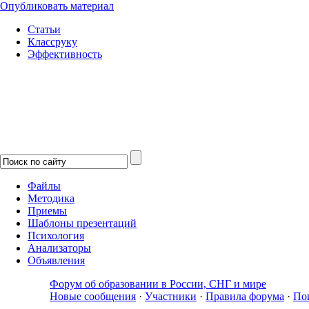
Опубликовать материал
Статьи
Классруку
Эффективность
Файлы
Методика
Приемы
Шаблоны презентаций
Психология
Анализаторы
Объявления
Форум об образовании в России, СНГ и мире
Новые сообщения
·
Участники
·
Правила форума
·
По