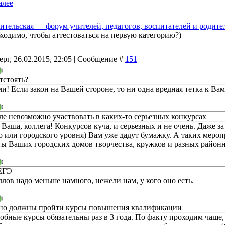
алее
ительская — форум учителей, педагогов, воспитателей и родите
бходимо, чтобы аттестоваться на первую категорию?)
ерг, 26.02.2015, 22:05 | Сообщение #
151
)
тстоять?
и! Если закон на Вашей стороне, то ни одна вредная тетка к Ва
)
оле невозможно участвовать в каких-то серьезных конкурсах
 Ваша, коллега! Конкурсов куча, и серьезных и не очень. Даже з
о или городского уровня) Вам уже дадут бумажку. А таких мероп
ты Ваших городских домов творчества, кружков и разных район
)
 ЕГЭ
аллов надо меньше намного, нежели нам, у кого оно есть.
)
ьно должны пройти курсы повышения квалификации
добные курсы обязательны раз в 3 года. По факту проходим чаще, 