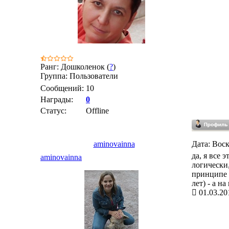
Ранг: Дошколенок (
?
)
Группа: Пользователи
Сообщений:
10
Награды:
0
Статус:
Offline
aminovainna
Дата: Воск
да, я все 
aminovainna
логически
принципе н
лет) - а н
01.03.20