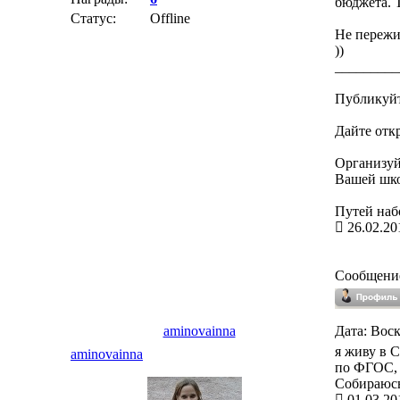
бюджета. Т
Статус:
Offline
Не пережи
))
_________
Публикуйт
Дайте отк
Организуй
Вашей школ
Путей набо
26.02.20
Сообщени
aminovainna
Дата: Воск
я живу в С
aminovainna
по ФГОС, 
Cобираюсь 
01.03.20