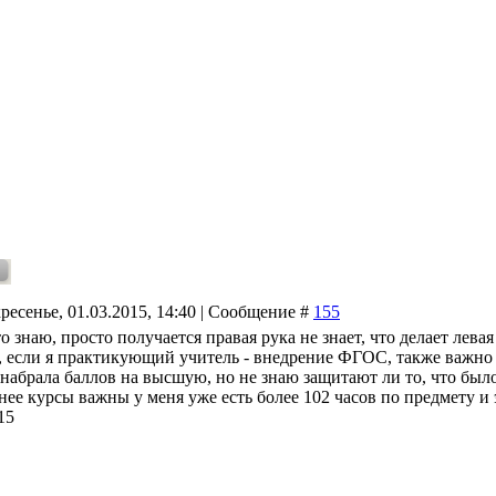
ресенье, 01.03.2015, 14:40 | Сообщение #
155
это знаю, просто получается правая рука не знает, что делает лева
, если я практикующий учитель - внедрение ФГОС, также важно 
абрала баллов на высшую, но не знаю защитают ли то, что было з
а нее курсы важны у меня уже есть более 102 часов по предмету и 
15