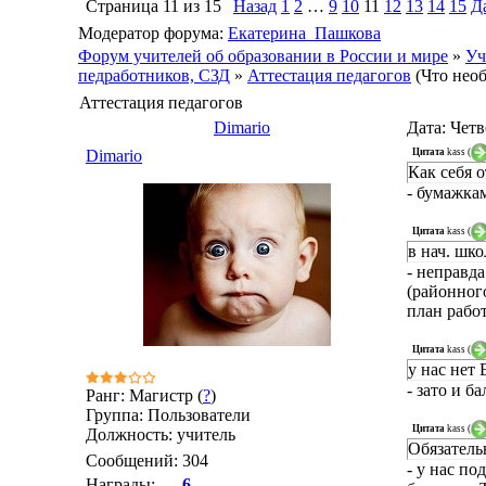
Страница
11
из
15
Назад
1
2
…
9
10
11
12
13
14
15
Д
Модератор форума:
Екатерина_Пашкова
Форум учителей об образовании в России и мире
»
Уч
педработников, СЗД
»
Аттестация педагогов
(Что нео
Аттестация педагогов
Dimario
Дата: Четв
Цитата
kass
(
Dimario
Как себя о
- бумажкам
Цитата
kass
(
в нач. шк
- неправда
(районног
план рабо
Цитата
kass
(
у нас нет
- зато и б
Ранг: Магистр (
?
)
Группа: Пользователи
Цитата
kass
(
Должность: учитель
Обязател
Сообщений:
304
- у нас по
Награды:
6