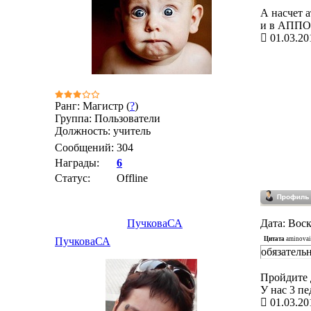
А насчет 
и в АППО 
01.03.20
Ранг: Магистр (
?
)
Группа: Пользователи
Должность: учитель
Сообщений:
304
Награды:
6
Статус:
Offline
ПучковаСА
Дата: Воск
Цитата
aminova
ПучковаСА
обязатель
Пройдите 
У нас 3 пе
01.03.20