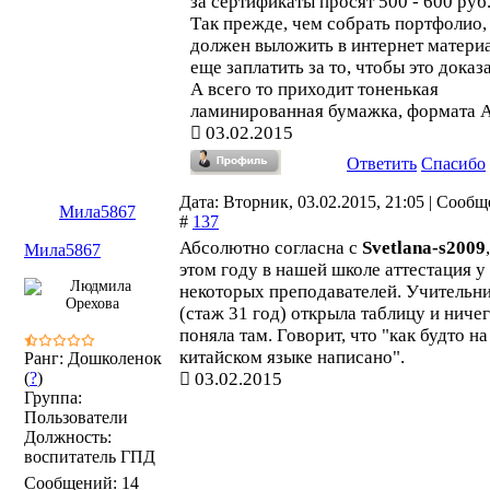
за сертификаты просят 500 - 600 руб
Так прежде, чем собрать портфолио,
должен выложить в интернет материа
еще заплатить за то, чтобы это доказа
А всего то приходит тоненькая
ламинированная бумажка, формата А
03.02.2015
Ответить
Спасибо
Дата: Вторник, 03.02.2015, 21:05 | Сооб
Мила5867
#
137
Абсолютно согласна с
Svetlana-s2009
Мила5867
этом году в нашей школе аттестация у
некоторых преподавателей. Учительн
(стаж 31 год) открыла таблицу и ничег
поняла там. Говорит, что "как будто на
китайском языке написано".
Ранг: Дошколенок
(
?
)
03.02.2015
Группа:
Пользователи
Должность:
воспитатель ГПД
Сообщений:
14