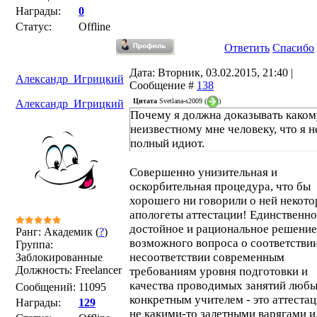
Награды:
0
Статус:
Offline
Ответить
Спасибо
Дата: Вторник, 03.02.2015, 21:40 |
Александр_Игрицкий
Сообщение #
138
Цитата
Svetlana-s2009
(
)
Александр_Игрицкий
Почему я должна доказывать каком
неизвестному мне человеку, что я н
полный идиот.
Совершенно унизительная и
оскорбительная процедура, что бы
хорошего ни говорили о ней некот
апологеты аттестации! Единственно
достойное и рациональное решение
Ранг: Академик (
?
)
возможного вопроса о соответствии
Группа:
несоответствии современным
Заблокированные
Должность: Freelancer
требованиям уровня подготовки и
качества проводимых занятий люб
Сообщений:
11095
конкретным учителем - это аттеста
Награды:
129
не какими-то залетными варягами и