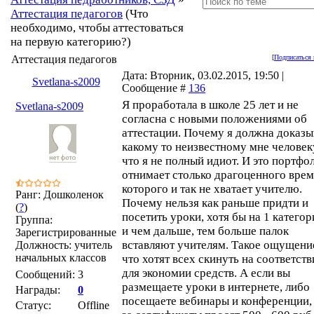
Аттестация педагогов
(Что
необходимо, чтобы аттестоваться
на первую категорию?)
Аттестация педагогов
[
Подписаться 
Дата: Вторник, 03.02.2015, 19:50 |
Svetlana-s2009
Сообщение #
136
Я проработала в школе 25 лет и не
Svetlana-s2009
согласна с новыми положениями об
аттестации. Почему я должна доказы
какому то неизвестному мне человек
что я не полный идиот. И это портфо
отнимает столько драгоценного врем
которого и так не хватает учителю.
Ранг: Дошколенок
Почему нельзя как раньше придти и
(
?
)
посетить уроки, хотя бы на 1 катего
Группа:
и чем дальше, тем больше палок
Зарегистрированные
вставляют учителям. Такое ощущени
Должность: учитель
начальных классов
что хотят всех скинуть на соответств
для экономии средств. А если вы
Сообщений:
3
размещаете уроки в интернете, либо
Награды:
0
посещаете вебинары и конференции,
Статус:
Offline