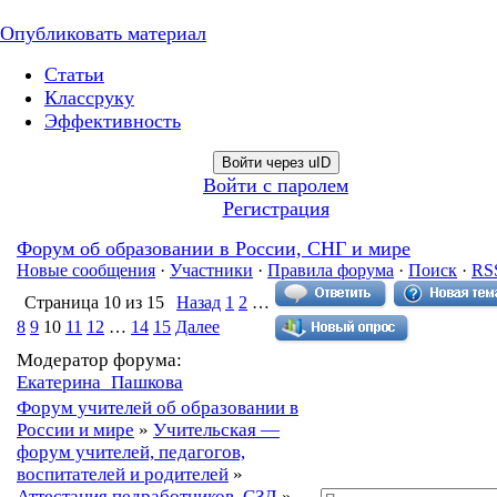
Опубликовать материал
Статьи
Классруку
Эффективность
Войти через uID
Войти с паролем
Регистрация
Форум об образовании в России, СНГ и мире
Новые сообщения
·
Участники
·
Правила форума
·
Поиск
·
RS
Страница
10
из
15
Назад
1
2
…
8
9
10
11
12
…
14
15
Далее
Модератор форума:
Екатерина_Пашкова
Форум учителей об образовании в
России и мире
»
Учительская —
форум учителей, педагогов,
воспитателей и родителей
»
Аттестация педработников, СЗД
»