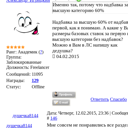
Александр_Игрицкий
Именно так, потому что надбавка з
высшую категорию 60%
Надбавка за высшую 60% от надбав
первой, как я понимаю. А какие у В
размеры базовых ставок за первую 
высшую категории без надбавок?
Можно я Вам в ЛС напишу как
дедушка?
Ранг: Академик (
?
)
04.02.2015
Группа:
Заблокированные
Должность: Freelancer
Сообщений:
11095
Награды:
129
Статус:
Offline
Ответить
Спасибо
Дата: Четверг, 12.02.2015, 23:36 | Сообщ
душечка8144
#
146
Мне совсем не понравились все разде
душечка8144