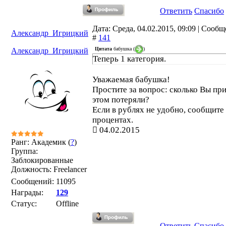
Ответить
Спасибо
Дата: Среда, 04.02.2015, 09:09 | Сооб
Александр_Игрицкий
#
141
Цитата
бабушка
(
)
Александр_Игрицкий
Теперь 1 категория.
Уважаемая бабушка!
Простите за вопрос: сколько Вы пр
этом потеряли?
Если в рублях не удобно, сообщите
процентах.
04.02.2015
Ранг: Академик (
?
)
Группа:
Заблокированные
Должность: Freelancer
Сообщений:
11095
Награды:
129
Статус:
Offline
Ответить
Спасибо