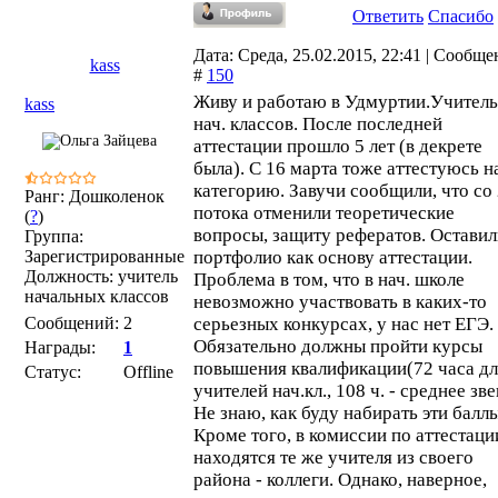
Ответить
Спасибо
Дата: Среда, 25.02.2015, 22:41 | Сообще
kass
#
150
Живу и работаю в Удмуртии.Учитель
kass
нач. классов. После последней
аттестации прошло 5 лет (в декрете
была). С 16 марта тоже аттестуюсь н
категорию. Завучи сообщили, что со
Ранг: Дошколенок
потока отменили теоретические
(
?
)
вопросы, защиту рефератов. Оставил
Группа:
Зарегистрированные
портфолио как основу аттестации.
Должность: учитель
Проблема в том, что в нач. школе
начальных классов
невозможно участвовать в каких-то
Сообщений:
2
серьезных конкурсах, у нас нет ЕГЭ.
Обязательно должны пройти курсы
Награды:
1
повышения квалификации(72 часа дл
Статус:
Offline
учителей нач.кл., 108 ч. - среднее зве
Не знаю, как буду набирать эти баллы
Кроме того, в комиссии по аттестаци
находятся те же учителя из своего
района - коллеги. Однако, наверное,