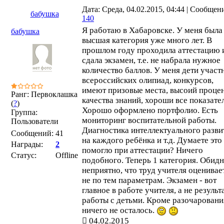
Дата: Среда, 04.02.2015, 04:44 | Сообщен
бабушка
140
Я работаю в Хабаровске. У меня была
бабушка
высшая категория уже много лет. В
прошлом году проходила аттестацию 
сдала экзамен, т.е. не набрала нужное
количество баллов. У меня дети участ
всероссийских олипиад, конкурсов,
имеют призовые места, высоий проце
Ранг: Первоклашка
качества знаний, хороши все показате
(
?
)
Хорошо оформлено портфолио. Есть
Группа:
мониторинг воспитательной работы.
Пользователи
Диагностика интеллектуального разви
Сообщений:
41
на каждого ребёнка и т.д. Думаете это
Награды:
2
помогло при аттестации? Ничего
Статус:
Offline
подобного. Теперь 1 категория. Обидн
неприятно, что труд учителя оценивае
не по тем параметрам. Экзамен - вот
главное в работе учителя, а не результ
работы с детьми. Кроме разочаровани
ничего не осталось.
04.02.2015