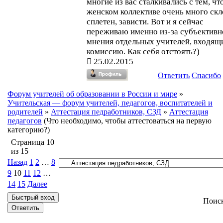
многие из вас сталкивались с тем, чт
женском коллективе очень много скл
сплетен, зависти. Вот и я сейчас
переживаю именно из-за субъективн
мнения отдельных учителей, входящ
комиссию. Как себя отстоять?)
25.02.2015
Ответить
Спасибо
Форум учителей об образовании в России и мире
»
Учительская — форум учителей, педагогов, воспитателей и
родителей
»
Аттестация педработников, СЗД
»
Аттестация
педагогов
(Что необходимо, чтобы аттестоваться на первую
категорию?)
Страница
10
из
15
Назад
1
2
…
8
9
10
11
12
…
14
15
Далее
Поис