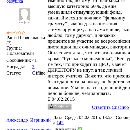
Именно так, потому что надбавка за
бабушка
высшую категорию 60%, да ещё
уменьшили стимулирующий фонд.
каждый месяц заполняем "филькину
грамоту" , якобы для начисления
стимулирующих, а на самом деле, "ко
люблю, тому дарую". и никаких
Ранг: Первоклашка
процентов за участие во всероссийск
(
?
)
дистанционных олимпиадах, викторин
Группа:
Объясняется так, что все эти олимпиа
Пользователи
кроме "Русского медвежонка", "Кенгу
Сообщений:
41
т.е тех, что приходят из ЦРО , в зачёт
Награды:
2
ДИРЕКТОРУ не идут, а так личный
Статус:
Offline
интерес учителя. Даже то, что приход
благодарности на школу, не берётся в
внимание. У меня на сегодняшний ден
пенсия больше, чем зарплата.
04.02.2015
Ответить
Спасибо
Дата: Среда, 04.02.2015, 13:53 | Сооб
Александр_Игрицкий
#
145
Цитата
бабушка
(
)