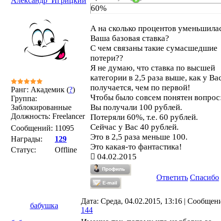
Александр_Игрицкий
60%
А на сколько процентов уменьшила
Ваша базовая ставка?
С чем связаны такие сумасшедшие
потери??
Я не думаю, что ставка по высшей
категории в 2,5 раза выше, как у Ва
получается, чем по первой!
Ранг: Академик (
?
)
Чтобы было совсем понятен вопрос
Группа:
Вы получали 100 рублей.
Заблокированные
Должность: Freelancer
Потеряли 60%, т.е. 60 рублей.
Сейчас у Вас 40 рублей.
Сообщений:
11095
Это в 2,5 раза меньше 100.
Награды:
129
Это какая-то фантастика!
Статус:
Offline
04.02.2015
Ответить
Спасибо
Дата: Среда, 04.02.2015, 13:16 | Сообщен
бабушка
144