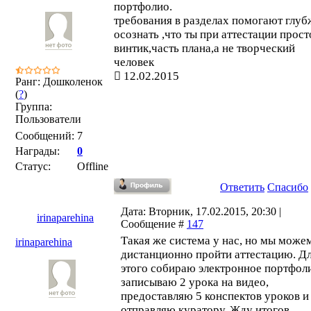
портфолио.
требования в разделах помогают глуб
осознать ,что ты при аттестации прост
винтик,часть плана,а не творческий
человек
12.02.2015
Ранг: Дошколенок
(
?
)
Группа:
Пользователи
Сообщений:
7
Награды:
0
Статус:
Offline
Ответить
Спасибо
Дата: Вторник, 17.02.2015, 20:30 |
irinaparehina
Сообщение #
147
Такая же система у нас, но мы може
irinaparehina
дистанционно пройти аттестацию. Д
этого собираю электронное портфол
записываю 2 урока на видео,
предоставляю 5 конспектов уроков и
отправляю куратору. Жду итогов.