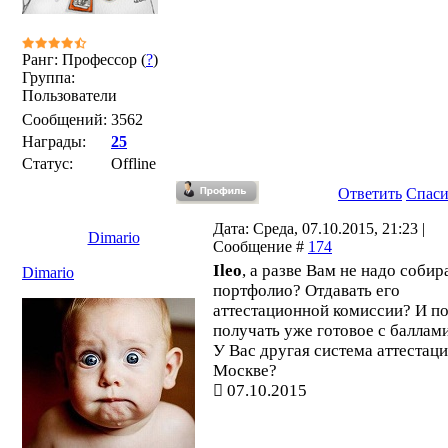
Ранг: Профессор (
?
)
Группа:
Пользователи
Сообщений:
3562
Награды:
25
Статус:
Offline
Ответить
Спас
Дата: Среда, 07.10.2015, 21:23 |
Dimario
Сообщение #
174
Ileo
, а разве Вам не надо собир
Dimario
портфолио? Отдавать его
аттестационной комиссии? И п
получать уже готовое с баллам
У Вас другая система аттестаци
Москве?
07.10.2015