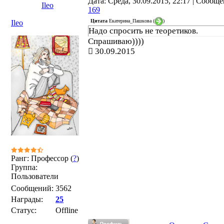
Дата: Среда, 30.09.2015, 22:17 | Сообщ
Ileo
169
Цитата
Екатерина_Пашкова
(
)
Ileo
Надо спросить не теоретиков.
Спрашиваю))))
30.09.2015
Ранг: Профессор (
?
)
Группа:
Пользователи
Сообщений:
3562
Награды:
25
Статус:
Offline