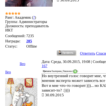
30.09.2015
Ранг: Академик (
?
)
Группа: Администраторы
Должность: преподаватель
ИКТ
Сообщений:
7235
Награды:
285
Статус:
Offline
Ответить
Спас
Дата: Среда, 30.09.2015, 19:08 | Сообщ
Ileo
167
Цитата
Екатерина_Пашкова
(
)
Ileo
Но внутренний голос говорит мне, ч
мнения эксперта может зависеть все
Вот и мне что-то говорит:)))... но К
зависит-то? :))))
30.09.2015