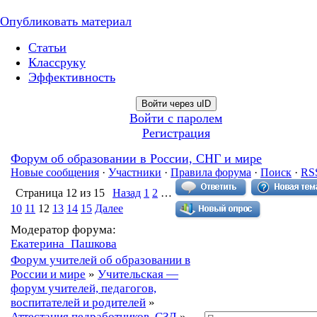
Опубликовать материал
Статьи
Классруку
Эффективность
Войти через uID
Войти с паролем
Регистрация
Форум об образовании в России, СНГ и мире
Новые сообщения
·
Участники
·
Правила форума
·
Поиск
·
RS
Страница
12
из
15
Назад
1
2
…
10
11
12
13
14
15
Далее
Модератор форума:
Екатерина_Пашкова
Форум учителей об образовании в
России и мире
»
Учительская —
форум учителей, педагогов,
воспитателей и родителей
»
Аттестация педработников, СЗД
»