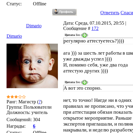
Статус:
Offline
Ответить
Спас
Дата: Среда, 07.10.2015, 20:55 |
Dimario
Сообщение #
172
Цитата
Ileo
(
)
Dimario
регулярно аттестуетесь?))))
ага ))) за шесть лет работы в шк
уже дважды успел ))))
И, помимо себя, уже два года
аттестую других ))))
Цитата
Ileo
(
)
А вот это спорно.
нет, то точно! Нигде ни в одних
Ранг: Магистр (
?
)
правилах не прописано, что уч
Группа: Пользователи
при аттестации обязан показать
Должность: учитель
открытое мероприятие. Раньше -
Сообщений:
304
экспертов приглашали, и полян
Награды:
6
накрывали, и неделю разработк
Статус:
Offline