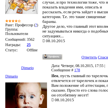
случае, и про технологии тоже, что 
показать владения ими, описать и
рассказать, если речь зайдет о высш
категории. Т.е. это такие священные
бараны.
Ранг: Профессор (
?
)
Другое дело, что главный этот вполн
Группа:
не задумываться никогда о подобны
Пользователи
ситуациях...
Сообщений:
3562
08.10.2015
Награды:
25
Статус:
Offline
Ответить
Спас
Дата: Четверг, 08.10.2015, 17:55 |
Dimario
Сообщение #
178
Ileo
, пусть главный по тарелоч
Dimario
отвлечется от тарелочек и пока
Вам положение об аттестации, г
сказано. Просто его слова голо
он отсебятину несет!
08.10.2015