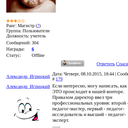
Ранг: Магистр (
?
)
Группа: Пользователи
Должность: учитель
Сообщений:
304
Награды:
6
Статус:
Offline
Ответить
Спас
Дата: Четверг, 08.10.2015, 18:44 | Соо
Александр_Игрицкий
#
179
Если интересно, могу написать, как
Александр_Игрицкий
ЭТО происходит в нашей конторе.
Приказом директор ввел три
профессиональных уровня: второй 
педагог-мастер, первый - педагог-
исследователь и высший - педагог-
эксперт.
.......