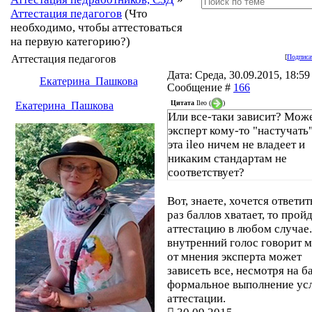
Аттестация педагогов
(Что
необходимо, чтобы аттестоваться
на первую категорию?)
Аттестация педагогов
[
Подписа
Дата: Среда, 30.09.2015, 18:59 
Екатерина_Пашкова
Сообщение #
166
Цитата
Ileo
(
)
Екатерина_Пашкова
Или все-таки зависит? Мож
эксперт кому-то "настучать"
эта ileo ничем не владеет и
никаким стандартам не
соответствует?
Вот, знаете, хочется ответит
раз баллов хватает, то прой
аттестацию в любом случае
внутренний голос говорит м
от мнения эксперта может
зависеть все, несмотря на б
формальное выполнение ус
аттестации.