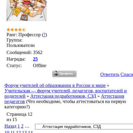
Ранг: Профессор (
?
)
Группа:
Пользователи
Сообщений:
3562
Награды:
25
Статус:
Offline
Ответить
Спас
Форум учителей об образовании в России и мире
»
Учительская — форум учителей, педагогов, воспитателей и
родителей
»
Аттестация педработников, СЗД
»
Аттестация
педагогов
(Что необходимо, чтобы аттестоваться на первую
категорию?)
Страница
12
из
15
Назад
1
2
…
10
11
12
13
14