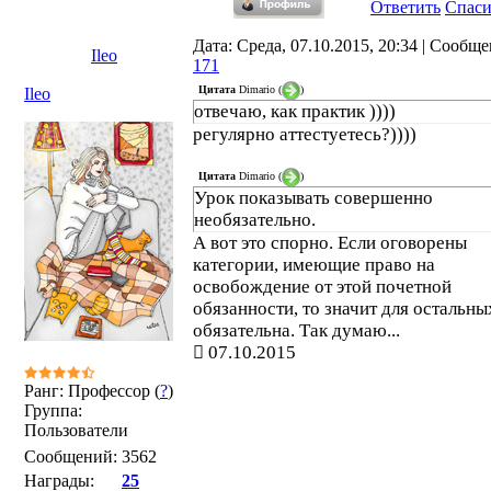
Ответить
Спас
Дата: Среда, 07.10.2015, 20:34 | Сообщ
Ileo
171
Цитата
Dimario
(
)
Ileo
отвечаю, как практик ))))
регулярно аттестуетесь?))))
Цитата
Dimario
(
)
Урок показывать совершенно
необязательно.
А вот это спорно. Если оговорены
категории, имеющие право на
освобождение от этой почетной
обязанности, то значит для остальны
обязательна. Так думаю...
07.10.2015
Ранг: Профессор (
?
)
Группа:
Пользователи
Сообщений:
3562
Награды:
25