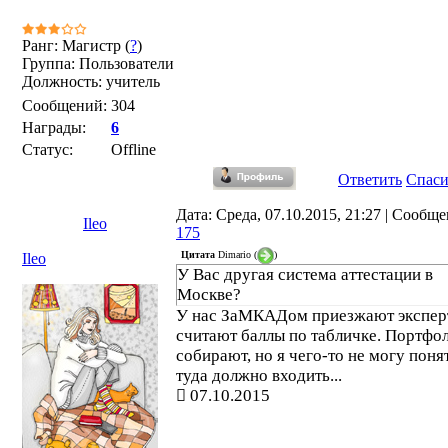
Ранг: Магистр (
?
)
Группа: Пользователи
Должность: учитель
Сообщений:
304
Награды:
6
Статус:
Offline
Ответить
Спас
Дата: Среда, 07.10.2015, 21:27 | Сообщ
Ileo
175
Цитата
Dimario
(
)
Ileo
У Вас другая система аттестации в
Москве?
У нас ЗаМКАДом приезжают экспер
считают баллы по табличке. Портфо
собирают, но я чего-то не могу понят
туда должно входить...
07.10.2015