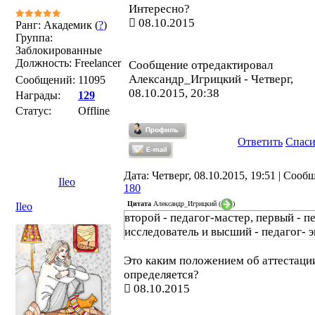
Интересно?
08.10.2015
Ранг: Академик (
?
)
Группа:
Заблокированные
Должность: Freelancer
Сообщение отредактировал
Александр_Игрицкий
-
Четверг,
Сообщений:
11095
08.10.2015, 20:38
Награды:
129
Статус:
Offline
Ответить
Спас
Дата: Четверг, 08.10.2015, 19:51 | Сооб
Ileo
180
Цитата
Александр_Игрицкий
(
)
Ileo
второй - педагог-мастер, первый - п
исследователь и высший - педагог- э
Это каким положением об аттестаци
определяется?
08.10.2015