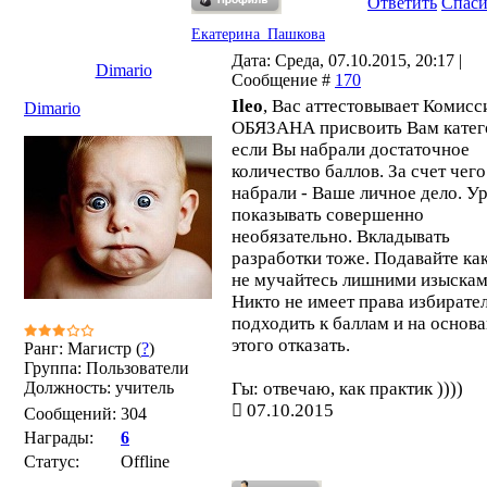
Ответить
Спас
Екатерина_Пашкова
Дата: Среда, 07.10.2015, 20:17 |
Dimario
Сообщение #
170
Ileo
, Вас аттестовывает Комисс
Dimario
ОБЯЗАНА присвоить Вам катег
если Вы набрали достаточное
количество баллов. За счет чего
набрали - Ваше личное дело. У
показывать совершенно
необязательно. Вкладывать
разработки тоже. Подавайте как
не мучайтесь лишними изыскам
Никто не имеет права избирате
подходить к баллам и на основ
этого отказать.
Ранг: Магистр (
?
)
Группа: Пользователи
Должность: учитель
Гы: отвечаю, как практик ))))
07.10.2015
Сообщений:
304
Награды:
6
Статус:
Offline