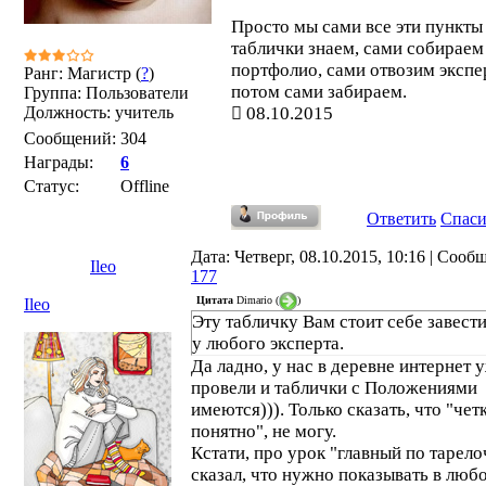
Просто мы сами все эти пункты
таблички знаем, сами собираем
портфолио, сами отвозим экспе
Ранг: Магистр (
?
)
потом сами забираем.
Группа: Пользователи
Должность: учитель
08.10.2015
Сообщений:
304
Награды:
6
Статус:
Offline
Ответить
Спас
Дата: Четверг, 08.10.2015, 10:16 | Сооб
Ileo
177
Цитата
Dimario
(
)
Ileo
Эту табличку Вам стоит себе завести
у любого эксперта.
Да ладно, у нас в деревне интернет 
провели и таблички с Положениями
имеются))). Только сказать, что "чет
понятно", не могу.
Кстати, про урок "главный по тарел
сказал, что нужно показывать в люб