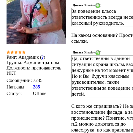
Цитата
Dimario
(
)
За поведение класса
ответственность всегда нес
классный руководитель.
На каком основании? Прост
ссылки.
Цитата
Dimario
(
)
Ранг: Академик (
?
)
Да, ответственны в данной
Группа: Администраторы
ситуации охрана школы, вах
Должность: преподаватель
дежурные на тот момент уч
ИКТ
Но и Вы, будучи классным
Сообщений:
7235
руководителем, также
Награды:
285
ответственны за поведение 
Статус:
Offline
детей.
С кого же спрашивать? Не з
восстановление фасада, а за
происшествие? Понятно, чт
п.2 можно докопаться до
класс.рука, но как правильн