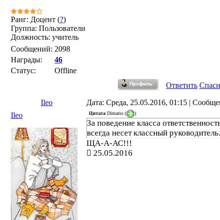
Ранг: Доцент (
?
)
Группа: Пользователи
Должность: учитель
Сообщений:
2098
Награды:
46
Статус:
Offline
Ответить
Спас
Ileo
Дата: Среда, 25.05.2016, 01:15 | Сообщ
Цитата
Dimario
(
)
Ileo
За поведение класса ответственност
всегда несет классный руководитель
ЩА-А-АС!!!
25.05.2016