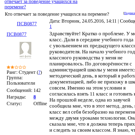
отвечает за поведение учащихся на
перемене?
Кто отвечает за поведение учащихся на перемене?
[
Подписа
Дата: Вторник, 24.05.2016, 14:11 | Сообщ
ПСВ0877
1
Здравствуйте! Кратко о проблеме. У м
ПСВ0877
класс. Дали в середине учебного года 
с увольнением их предыдущего класс
руководителя. На начало учебного го
классного руководства у меня не
планировалось. По договорённости с
администрацией школы у меня имеетс
Ранг: Студент (
?
)
методический день, в который я работ
Группа:
документацией, либо не прихожу в шк
Пользователи
совсем. Именно на этом условии я
Сообщений:
142
согласилась взять 11 класс и готовить 
Награды:
8
На прошлой неделе, одна из завучей
Статус:
Offline
сообщила мне, что в этот метод. день,
класс вел себя безобразно на перемен
между двумя уроками технологии. Он
сказала мне, что я должна теперь при
и следить за своим классом. Я знаю, ч