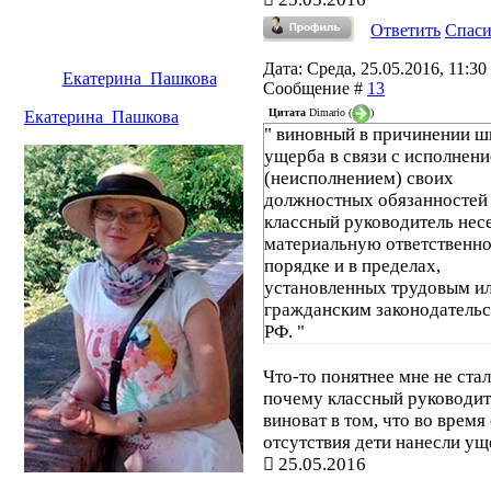
Ответить
Спас
Дата: Среда, 25.05.2016, 11:30 
Екатерина_Пашкова
Сообщение #
13
Цитата
Dimario
(
)
Екатерина_Пашкова
" виновный в причинении ш
ущерба в связи с исполнен
(неисполнением) своих
должностных обязанностей
классный руководитель нес
материальную ответственно
порядке и в пределах,
установленных трудовым и
гражданским законодатель
РФ. "
Что-то понятнее мне не стал
почему классный руководит
виноват в том, что во время
отсутствия дети нанесли ущ
25.05.2016