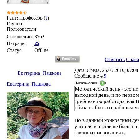
Ранг: Профессор (
?
)
Группа:
Пользователи
Сообщений:
3562
Награды:
25
Статус:
Offline
Ответить
Спас
Дата: Среда, 25.05.2016, 07:08 
Екатерина_Пашкова
Сообщение #
9
Цитата
Dimario
(
)
Екатерина_Пашкова
Методический день - это не
выходной день, и по перво
требованию работодателя 
обязаны быть на рабочем ме
Но в данный конкретный де
учителя в школе не было на
законных основаниях.