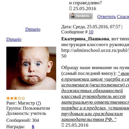
и справедливо?
25.05.2016
Ответить
Спас
Дата: Среда, 25.05.2016, 07:57 |
Dimario
Сообщение #
10
Екатерина_Пашкова
, вот тип
Dimario
инструкция классного руководи
http://adminschool.ucoz.ru/publ/
50
Обращу наше внимание на пункт
(самый последний внизу):
" ви
в причинении школе ущерба в св
исполнением (неисполнением) с
должностных обязанностей
классный руководитель несет
материальную ответственност
Ранг: Магистр (
?
)
порядке и в пределах, установ
Группа: Пользователи
Должность: учитель
трудовым или гражданским
законодательством РФ. "
Сообщений:
304
25.05.2016
Награды:
6