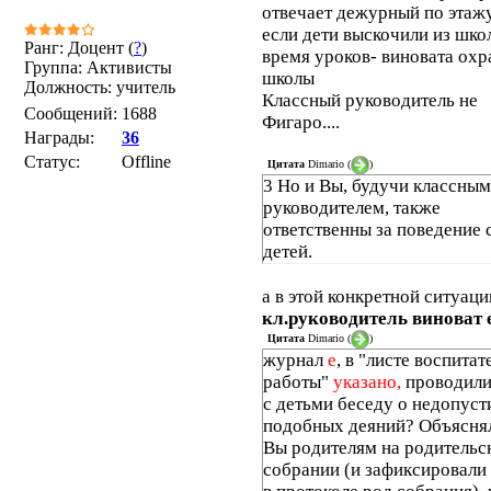
отвечает дежурный по этажу
если дети выскочили из шко
Ранг: Доцент (
?
)
время уроков- виновата охр
Группа: Активисты
школы
Должность: учитель
Классный руководитель не
Сообщений:
1688
Фигаро....
Награды:
36
Статус:
Offline
Цитата
Dimario
(
)
3 Но и Вы, будучи классным
руководителем, также
ответственны за поведение 
детей.
а в этой конкретной ситуаци
кл.руководитель виноват 
Цитата
Dimario
(
)
журнал
е
, в "листе воспита
работы"
указано,
проводили
с детьми беседу о недопус
подобных деяний? Объясня
Вы родителям на родительс
собрании (и зафиксировали 