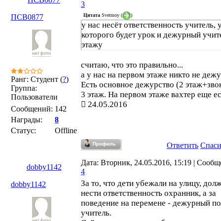
3
Цитата
Svetmoy
(
)
ПСВ0877
у нас несёт ответственность учитель, 
которого будет урок и дежурный учит
этажу
считаю, что это правильно...
а у нас на первом этаже никто не дежу
Ранг: Студент (
?
)
Есть основное дежурство (2 этаж+зво
Группа:
3 этаж. На первом этаже вахтер еще ес
Пользователи
24.05.2016
Сообщений:
142
Награды:
8
Статус:
Offline
Ответить
Спас
Дата: Вторник, 24.05.2016, 15:19 | Сообщ
dobby1142
4
За то, что дети убежали на улицу, дол
dobby1142
нести ответственность охранник, а за
поведение на перемене - дежурный по
учитель.