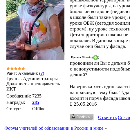
уроке физкультуры, на урок
биологии во дворе (недавно
в школе были такие уроки), 
уроке ОБЖ (сегодня ходили
строем), ну уроке технологи
Дети территорию школы не
покидали. В данном конкре
случае они были у фасада.
Цитата
Dimario
(
)
проводили ли Вы с детьми 
о недопустимости подобны
Ранг: Академик (
?
)
деяний?
Группа: Администраторы
Должность: преподаватель
Наверняка хоть один классн
ИКТ
на правовую тему был. Туда
Сообщений:
7235
входит и порча фасада школ
Награды:
285
25.05.2016
Статус:
Offline
Ответить
Спас
Форум учителей об образовании в России и мире
»