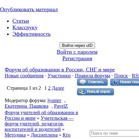
Опубликовать материал
Статьи
Классруку
Эффективность
Войти через uID
Войти с паролем
Регистрация
Форум об образовании в России, СНГ и мире
Новые сообщения
·
Участники
·
Правила форума
·
Поиск
·
RS
Страница
1
из
2
1
2
Далее
Модератор форума:
lyumer
,
Екатерина_Пашкова
,
PavelZ
Форум учителей об образовании в
России и мире
»
Учительская —
форум учителей, педагогов,
воспитателей и родителей
»
Методика
»
Дисциплина
»
Кто