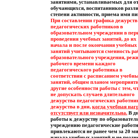
занятиями, устанавливаемых для о
обучающихся, воспитанников разл
степени активности, приема ими п
При составлении графика дежурств
педагогических работников в
образовательном учреждении в пер
проведения учебных занятий, до их
начала и после окончания учебных
занятий учитываются сменность р
образовательного учреждения, реж
рабочего времени каждого
педагогического работника в
соответствии с расписанием учебн
занятий, общим планом мероприяти
другие особенности работы с тем, ч
не допускать случаев длительного
дежурства педагогических работни
дежурства в дни,
когда учебная наг
отсутствует или незначительна.
В д
работы к дежурству по образовател
учреждению педагогические работ
привлекаются не ранее чем за 20 ми
начала учебных занятий и не поздн