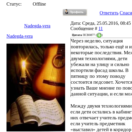
Статус:
Offline
Ответить
Спас
Дата: Среда, 25.05.2016, 08:45 
Nadegda-vera
Сообщение #
11
Цитата
ПСВ0877
(
)
Nadegda-vera
Через неделю, ситуация
повторилась, только ещё и 
некоторые последствия. М
двумя технологиями, дети
убежали на улицу и сильно
испортили фасад школы. В
пятницу по этому поводу
состоится педсовет. Хочетс
узнать Ваше мнение по пов
данной ситуации, и если мо
прошу ссылки на документы
которых содержится инфор
Между двумя технологиями
по поводу ответственности 
если дети остались в кабине
поведение учеников на пере
них отвечает учитель предм
если учитель предметник
«выставил» детей в коридор