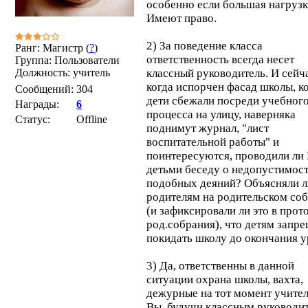
особенно если большая нагрузк
Имеют право.
2) За поведение класса
Ранг: Магистр (
?
)
ответственность всегда несет
Группа: Пользователи
Должность: учитель
классный руководитель. И сейч
когда испорчен фасад школы, к
Сообщений:
304
дети сбежали посреди учебног
Награды:
6
процесса на улицу, наверняка
Статус:
Offline
поднимут журнал, "лист
воспитательной работы" и
поинтересуются, проводили ли 
детьми беседу о недопустимос
подобных деяний? Объясняли 
родителям на родительском со
(и зафиксировали ли это в прот
род.собрания), что детям запр
покидать школу до окончания у
3) Да, ответственны в данной
ситуации охрана школы, вахта,
дежурные на тот момент учител
Вы, будучи классным руководи