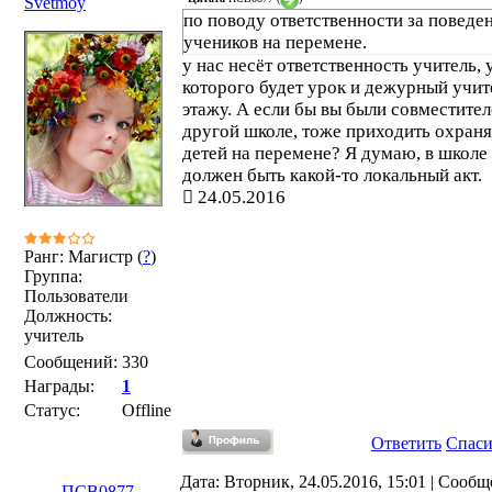
Svetmoy
по поводу ответственности за поведе
учеников на перемене.
у нас несёт ответственность учитель, 
которого будет урок и дежурный учит
этажу. А если бы вы были совместител
другой школе, тоже приходить охраня
детей на перемене? Я думаю, в школе
должен быть какой-то локальный акт.
24.05.2016
Ранг: Магистр (
?
)
Группа:
Пользователи
Должность:
учитель
Сообщений:
330
Награды:
1
Статус:
Offline
Ответить
Спас
Дата: Вторник, 24.05.2016, 15:01 | Сообщ
ПСВ0877