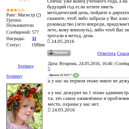
Сейчас уже конец учебного года, а на
будущий год если хотите иметь
методический день, пойдите к директ
Ранг: Магистр (
?
)
скажите, чтоб либо забрала у Вас кла
Группа:
руководство (лето впереди, придумает
Пользователи
лето, кому впихнуть), либо чтоб Вас н
Сообщений:
577
трогали в метод. день.
Награды:
11
24.05.2016
Статус:
Offline
Ответить
Спас
Дата: Вторник, 24.05.2016, 16:46 | Сооб
Svetmoy
5
Цитата
ПСВ0877
(
)
Svetmoy
а у нас на первом этаже никто не деж
а у нас дежурит на 1 этаже администр
т.к. это самое оживлённое и проблемн
место, охраны у нас нет.
24.05.2016