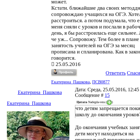
может.
Кстати. ближайшие два своих методд
сопровождаю учащихся на ОГЭ. Хоте
расстроиться. а потом подумала, что 
меня сняли с уроков и послали в рабо
день, я бы расстроилась еще сильнее.
че уж... Сопровожу. Тем более в плане
занятость учителей на ОГЭ за месяц
прописана и спланирована. Как в зако
говорится.
25.05.2016
Ответить
Спас
,
Екатерина_Пашкова
ПСВ0877
Дата: Среда, 25.05.2016, 12:45 
Екатерина_Пашкова
Сообщение #
15
Цитата
Nadegda-vera
(
)
Екатерина_Пашкова
что детям запрещается пок
школу до окончания уроков
До окончания учебных заня
дети могут находиться на
пришкольной территории: н