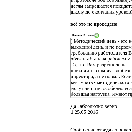
в протоколе род.собрания), 
детям запрещается покидат
школу до окончания уроков
всё это не проведено
Цитата
Dimario
(
)
) Методический день - это н
выходной день, и по первом
требованию работодателя 
обязаны быть на рабочем ме
То, что Вам разрешили не
приходить в школу - любезн
директора, а не норма. Есл
выступать - методического 
могут лишить, особенно есл
большая нагрузка. Имеют п
Да , абсолютно верно!
25.05.2016
Сообщение отредактировал