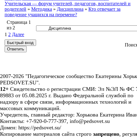
Учительская — форум учителей, педагогов, воспитателей и
родителей
»
Методика
»
Дисциплина
»
Кто отвечает за
поведение учащихся на перемене?
Страница
1
из
2
1
2
Далее
Поис
2007-2026 "Педагогическое сообщество Екатерины Хорьк
PEDSOVET.SU".
12+
Свидетельство о регистрации СМИ: Эл №ЭЛ № ФС 7
89883 от 05.08.2025 г. Выдано Федеральной службой по
надзору в сфере связи, информационных технологий и
массовых коммуникаций.
Учредитель, главный редактор: Хорькова Екатерина Ива
Контакты: +7-920-0-777-397, info@pedsovet.su
Домен: https://pedsovet.su/
Копирование материалов сайта строго
запрещено
, регул