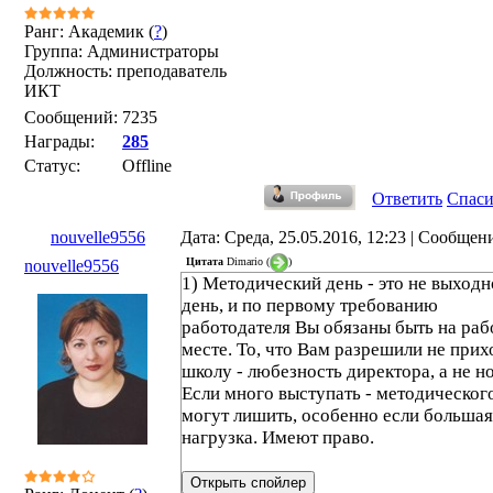
Ранг: Академик (
?
)
Группа: Администраторы
Должность: преподаватель
ИКТ
Сообщений:
7235
Награды:
285
Статус:
Offline
Ответить
Спас
nouvelle9556
Дата: Среда, 25.05.2016, 12:23 | Сообщен
Цитата
Dimario
(
)
nouvelle9556
1) Методический день - это не выход
день, и по первому требованию
работодателя Вы обязаны быть на ра
месте. То, что Вам разрешили не прих
школу - любезность директора, а не н
Если много выступать - методическог
могут лишить, особенно если большая
нагрузка. Имеют право.