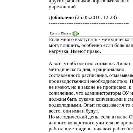
других работников образовательных
учреждений
Добавлено
(25.05.2016, 12:23)
---------------------------------------------
Цитата
Dimario
(
)
Если много выступать - методическог
могут лишить, особенно если большая
нагрузка. Имеют право.
А вот тут абсолютно согласна. Лишат.
методического дня, а рационально
составленного расписания. отмазывая
производственной необходимостью. 
не имеют, но в законе не прописано. к
сожалению, что администраторы ОУ н
должны быть суками конченными и з
подколодными. Опыт показывает,ч то 
всего. они ими и будут.
Но методический день, если в плане О
данного конкретного учителя не проп
работа в методдень, никаких работ бы