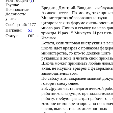
Ранг: Доцент (
?
)
Группа:
Бредите, Дмитрий. Вводите в заблужд
Пользователи
Ахинею несете. По-моему, этот прика
Должность:
Министерства образования и науки
учитель
цитировался на форуме очень-очень-
Сообщений:
1177
много раз. Лично я ссылку на него да
Награды:
51
трижды. И раз 15 Миклухо. И раз пять
Статус:
Offline
Иваныч.
Кстати, если типовая инструкция в ва
школе идет вразрез с приказом федер
министерства, то кто-то должен шить
рукавицы в зоне и читать свои приказ
Школа может принимать любые локал
акты, не идущие вразрез с федеральн
законодательством.
По сабжу этот сакраментальный доку
говорит следующее:
2.3. Другая часть педагогической раб
работников, ведущих преподавательс
работу, требующая затрат рабочего в
которое не конкретизировано по коли
часов, вытекает из их должностных