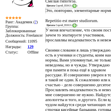
Смелая гипотеза.
Цитата
Сергей_П5913
(
)
Это, повторяю, элементарные норм
Repetitio est mater studiorum.
Ранг: Академик (
?
)
Цитата
Сергей_П5913
(
)
Группа:
У меня впечатление, что своим пос
Заблокированные
зачем то эпатируете участников,
Должность: Freelancer
прославляы неадекватность и невеж
Сообщений:
11095
Награды:
129
Своими словами я лишь утверждаю,
Статус:
Offline
есть и ученики и студенты, коим на
нормы, Вами упомянутые, не тольк
неведомы, но и чужды. Утверждаю 
при памяти и пока ещё в здравом
рассудке. И совершенно уверен в то
я такой не один. К сожалению или к
счастью - дело совершенно десятое
Прославлять неадекватность и неве
мне совершенно не нужно. Найдутс
апологеты и того, и другого. Если в
чудом найдутся среди читающих эт
строчки кисейные барышни, готовы