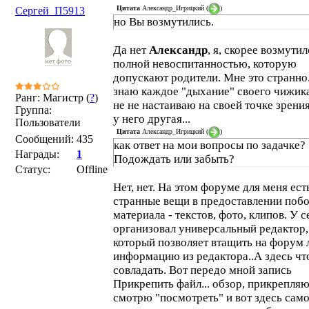
Цитата
Александр_Игрицкий
(
)
Сергей_П5913
но Вы возмутились.
Да нет
Александр
, я, скорее возмутил
полной невоспитанностью, которую
допускают родители. Мне это странно
знаю каждое "дыхание" своего чижика
Ранг: Магистр (
?
)
не не настаиваю на своей точке зрения
Группа:
у него другая...
Пользователи
Цитата
Александр_Игрицкий
(
)
Сообщений:
435
как ответ на мои вопросы по задачке?
Награды:
1
Подождать или забыть?
Статус:
Offline
Нет, нет. На этом форуме для меня ест
странные вещи в предоставлении поб
материала - текстов, фото, клипов. У с
организовал универсальный редактор,
который позволяет втащить на форум
информацию из редактора..А здесь что
совладать. Вот передо мной запись
Прикрепить файл... обзор, прикрепляю
смотрю "посмотреть" и вот здесь сам