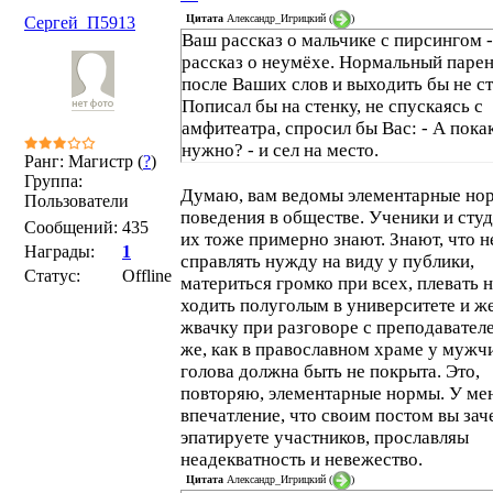
Цитата
Александр_Игрицкий
(
)
Сергей_П5913
Ваш рассказ о мальчике с пирсингом -
рассказ о неумёхе. Нормальный паре
после Ваших слов и выходить бы не ст
Пописал бы на стенку, не спускаясь с
амфитеатра, спросил бы Вас: - А пока
нужно? - и сел на место.
Ранг: Магистр (
?
)
Группа:
Думаю, вам ведомы элементарные но
Пользователи
поведения в обществе. Ученики и сту
Сообщений:
435
их тоже примерно знают. Знают, что н
Награды:
1
справлять нужду на виду у публики,
Статус:
Offline
материться громко при всех, плевать н
ходить полуголым в университете и ж
жвачку при разговоре с преподавателе
же, как в православном храме у мужч
голова должна быть не покрыта. Это,
повторяю, элементарные нормы. У ме
впечатление, что своим постом вы зач
эпатируете участников, прославляы
неадекватность и невежество.
Цитата
Александр_Игрицкий
(
)