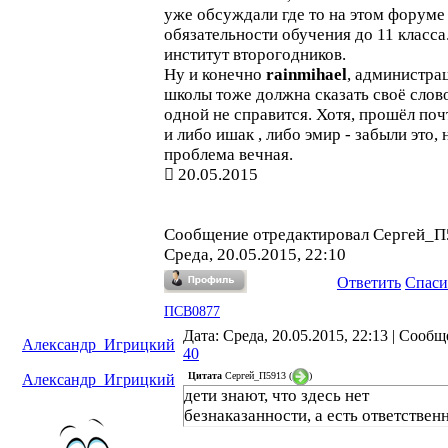
уже обсуждали где то на этом форуме
обязательности обучения до 11 класса.
институт второгодников.
Ну и конечно
rainmihael
, администра
школы тоже должна сказать своё слов
одной не справится. Хотя, прошёл поч
и либо ишак , либо эмир - забыли это, 
проблема вечная.
20.05.2015
Сообщение отредактировал
Сергей_П
Среда, 20.05.2015, 22:10
Ответить
Спаси
ПСВ0877
Дата: Среда, 20.05.2015, 22:13 | Сооб
Александр_Игрицкий
40
Цитата
Сергей_П5913
(
)
Александр_Игрицкий
дети знают, что здесь нет
безнаказанности, а есть ответствен