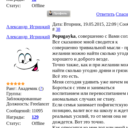
Статус:
Offline
Ответить
Спаси
Дата: Вторник, 19.05.2015, 22:09 | Со
Александр_Игрицкий
#
38
Popugayka
, совершенно с Вами сог
Александр_Игрицкий
Все сказанное мной сводится к
совершенно тривиальной мысли - п
желании можно найти сколько угод
хорошего и доброго везде.
Точно также, как и при желании мо
найти сколько угодно дряни и грязи
Всё это есть.
Меня сегодня удивить уже ничем не
Бороться с этим и заниматься
Ранг: Академик (
?
)
воспитанием или перевоспитанием 
Группа:
Заблокированные
аномальных случаях не стану.
Должность: Freelancer
Если семья занимает пофигистскую
позицию, валит все на школу и ждет
Сообщений:
11095
реальных усилий, то от меня она не
Награды:
129
дождется. Вот это точно.
Статус:
Offline
Как относится ко мне тот или иной 