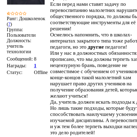
Если перед нами ставят задачу по
перевоспитанию малолетних нарушит
общественного порядка, то должны бы
Ранг: Дошколенок
соответствующие инструменты для её
(
?
)
решения!
Группа:
Осмелюсь напомнить, что в школах-
Пользователи
Должность:
интернатах закрытого типа тоже рабо
учитель
педагоги, но это
другие
педагоги!
технологии
Или у нас в должностных обязанностя
Сообщений:
8
прописано, что мы должны терпеть ха
нецензурную брань, поведение не
Награды:
1
совместимое с обучением от учеников
Статус:
Offline
конце-концов такой малолетний хам
нарушает право других учеников на
получение образования детей, которы
желают учиться!
Да, учитель должен искать подходы к 
Но лишь такие подходы, которые буду
способствовать наилучшему усвоени
изучаемой дисциплины. А перевоспит
и уж тем более терпеть выходки нагле
это дело родителей!