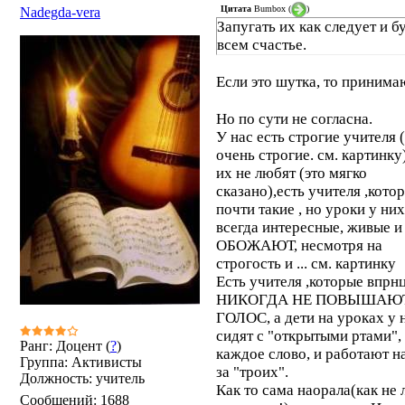
Цитата
Bumbox
(
)
Nadegda-vera
Запугать их как следует и б
всем счастье.
Если это шутка, то приним
Но по сути не согласна.
У нас есть строгие учителя (
очень строгие. см. картинку)
их не любят (это мягко
сказано),есть учителя ,кото
почти такие , но уроки у них
всегда интересные, живые и
ОБОЖАЮТ, несмотря на
строгость и ... см. картинку
Есть учителя ,которые впрн
НИКОГДА НЕ ПОВЫШАЮ
ГОЛОС, а дети на уроках у 
сидят с "открытыми ртами",
Ранг: Доцент (
?
)
каждое слово, и работают н
Группа: Активисты
за "троих".
Должность: учитель
Как то сама наорала(как не
Сообщений:
1688