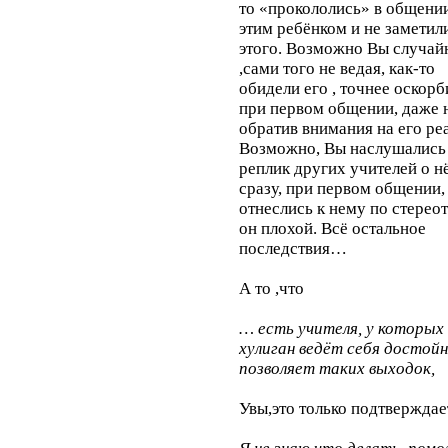
то «прокололись» в общении
этим ребёнком и не заметил
этого. Возможно Вы случайн
,сами того не ведая, как-то
обидели его , точнее оскорб
при первом общении, даже 
обратив внимания на его ре
Возможно, Вы наслушались
реплик других учителей о н
сразу, при первом общении,
отнеслись к нему по стерео
он плохой. Всё остальное
последствия…
А то ,что
… есть учителя, у которых
хулиган ведёт себя достойно
позволяет таких выходок,
Увы,это только подтверждае