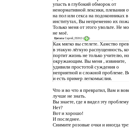
упасть в глубокий обморок от
ненормативной лексики, плевания о
на пол или секса на подоконниках в
институтах, Вы непременно их пожа
Только меня от этого увольте. Не мо
не моё.
Цитата
Сергей_П5913
(
)
Как мягко вы стелете. Хамство пре
в этакую лёгкую распущенность, ко
портит жизнь не только учителю, но
окружающим. Вы меня , извините,
удивили простотой суждения о
неприятной и сложной проблеме. Во
и есть пример легкомыслия.
Что и во что я превратил, Вам и вов
лучше не знать.
Вы знаете, где я видел эту проблем
Нет?
Вот и хорошо!
И последнее.
Снимите розовые очки и иногда тре