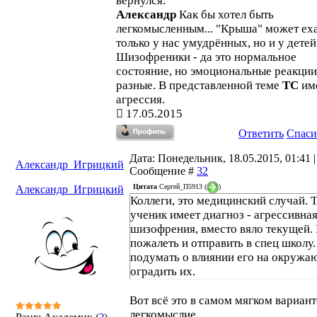
вернулся.
Александр
Как бы хотел быть
легкомысленным... "Крыша" может еха
только у нас умудрённых, но и у детей
Шизофреники - да это нормальное
состояние, но эмоциональные реакции
разные. В представленной теме
ТС
им
агрессия.
17.05.2015
Ответить
Спаси
Дата: Понедельник, 18.05.2015, 01:41 |
Александр_Игрицкий
Сообщение #
32
Цитата
Сергей_П5913
(
)
Александр_Игрицкий
Коллеги, это медицинский случай. 
ученик имеет диагноз - агрессивна
шизофрения, вместо вяло текущей. 
пожалеть и отправить в спец школу
подумать о влиянии его на окружа
оградить их.
Вот всё это в самом мягком вариант
легкомыслие.