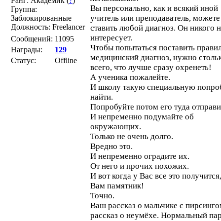
Ранг: Академик (
?
)
Вы персонально, как и всякий иной
Группа:
учитель или преподаватель, можете
Заблокированные
Должность: Freelancer
ставить любой диагноз. Он никого 
интересует.
Сообщений:
11095
Чтобы попытаться поставить прави
Награды:
129
медицинский диагноз, нужно столь
Статус:
Offline
всего, что лучше сразу охренеть!
А ученика пожалейте.
И школу такую специальную попро
найти.
Попробуйте потом его туда отправи
И непременно подумайте об
окружающих.
Только не очень долго.
Вредно это.
И непременно оградите их.
От него и прочих похожих.
И вот когда у Вас все это получится
Вам памятник!
Точно.
Ваш рассказ о мальчике с пирсингом
рассказ о неумёхе. Нормальный па