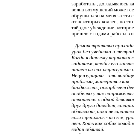
заработать , догадываюсь к
волна возмущений может с
обрушиться на меня за эти 
от некоторых коллег , но это
твёрдое убеждение ,которое
пришло с годами работы в 
...Демонстративно приходи
урок без учебника и тетрад
Когда я даю ему карточки с
заданием, чтобы его занять
пишет на них нецензурные с
Нецензурщина - это вообщ
проблема, матерится как
биндюжник, оскорбляет дев
особенно у них напряжённы
отношения с одной девочко
друг друга доводят, специа
обзывают, пока не сцепятся
если сцепились - то всё, ур
нет. Хоть как собак холодн
водой обливай.