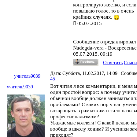
контролирую жестко, и если
повышаю голос, то в очень
крайних случаях.
05.07.2015
Сообщение отредактировал
Nadegda-vera
-
Воскресенье
05.07.2015, 09:19
Ответить
Спаси
Дата: Суббота, 11.02.2017, 14:09 | Сообщ
учитель9039
45
Вот читал я все комментарии, и меня 
учитель9039
один простой вопрос: а почему учите
обычной вообще должен заниматься 
проблемами? С каких пор у нас умени
возвращать в рамки хама стало назыв
профессионализмом?
Уважаемые коллеги! С какой целью м
вообще в школу ходим? И ученики за
приходят?