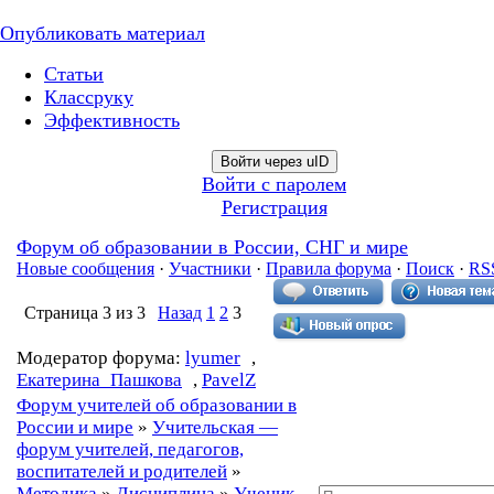
Опубликовать материал
Статьи
Классруку
Эффективность
Войти через uID
Войти с паролем
Регистрация
Форум об образовании в России, СНГ и мире
Новые сообщения
·
Участники
·
Правила форума
·
Поиск
·
RS
Страница
3
из
3
Назад
1
2
3
Модератор форума:
lyumer
,
Екатерина_Пашкова
,
PavelZ
Форум учителей об образовании в
России и мире
»
Учительская —
форум учителей, педагогов,
воспитателей и родителей
»
Методика
»
Дисциплина
»
Ученик