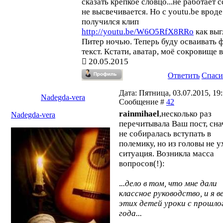
сказать крепкое словцо...не работает с
не высвечивается. Но с youtu.be вроде
получился клип
http://youtu.be/W6O5RfX8RRo
как выг
Питер ночью. Теперь буду осваивать 
текст. Кстати, аватар, моё сокровище в 
20.05.2015
Ответить
Спаси
Дата: Пятница, 03.07.2015, 19:
Nadegda-vera
Сообщение #
42
rainmihael
,несколько раз
Nadegda-vera
перечитывала Ваш пост, сна
не собиралась вступать в
полемику, но из головы не у
ситуация. Возникла масса
вопросов(!):
.
..дело в том, что мне дали
классное руководство, и я в
этих детей уроки с прошло
года...