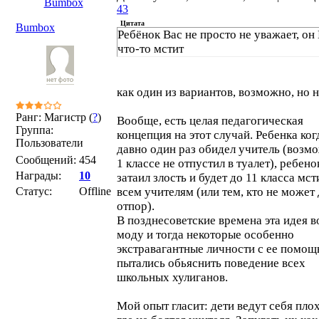
Bumbox
43
Цитата
Bumbox
Ребёнок Вас не просто не уважает, он
что-то мстит
как один из вариантов, возможно, но н
Ранг: Магистр (
?
)
Вообще, есть целая педагогическая
Группа:
концепция на этот случай. Ребенка ког
Пользователи
давно один раз обидел учитель (возмо
Сообщений:
454
1 классе не отпустил в туалет), ребено
Награды:
10
затаил злость и будет до 11 класса мст
Статус:
Offline
всем учителям (или тем, кто не может 
отпор).
В позднесоветские времена эта идея в
моду и тогда некоторые особенно
экстравагантные личности с ее помо
пытались обьяснить поведение всех
школьных хулиганов.
Мой опыт гласит: дети ведут себя плох