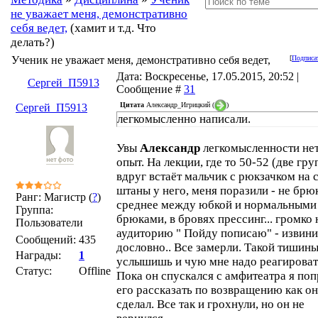
не уважает меня, демонстративно
себя ведет,
(хамит и т.д. Что
делать?)
Ученик не уважает меня, демонстративно себя ведет,
[
Подписат
Дата: Воскресенье, 17.05.2015, 20:52 |
Сергей_П5913
Сообщение #
31
Цитата
Александр_Игрицкий
(
)
Сергей_П5913
легкомысленно написали.
Увы
Александр
легкомысленности нет
опыт. На лекции, где то 50-52 (две гр
вдруг встаёт мальчик с рюкзачком на 
штаны у него, меня поразили - не брюк
Ранг: Магистр (
?
)
среднее между юбкой и нормальными
Группа:
брюками, в бровях прессинг... громко 
Пользователи
аудиторию " Пойду пописаю" - извини
Сообщений:
435
дословно.. Все замерли. Такой тишины
Награды:
1
услышишь и чую мне надо реагироват
Статус:
Offline
Пока он спускался с амфитеатра я по
его рассказать по возвращению как он
сделал. Все так и грохнули, но он не