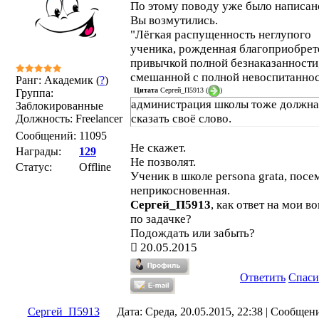
По этому поводу уже было написан
Вы возмутились.
"Лёгкая распущенность неглупого
ученика, рожденная благоприобре
привычкой полной безнаказанности
смешанной с полной невоспитаннос
Ранг: Академик (
?
)
Цитата
Сергей_П5913
(
)
Группа:
администрация школы тоже должна
Заблокированные
сказать своё слово.
Должность: Freelancer
Сообщений:
11095
Не скажет.
Награды:
129
Не позволят.
Статус:
Offline
Ученик в школе persona grata, посе
неприкосновенная.
Сергей_П5913
, как ответ на мои в
по задачке?
Подождать или забыть?
20.05.2015
Ответить
Спаси
Сергей_П5913
Дата: Среда, 20.05.2015, 22:38 | Сообщен