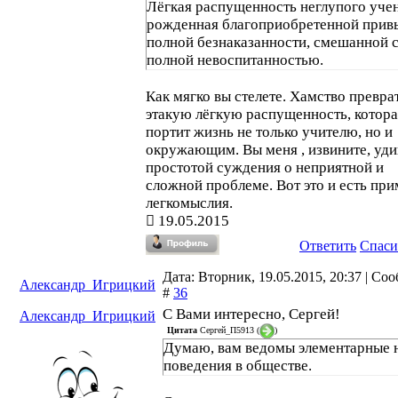
Лёгкая распущенность неглупого учен
рожденная благоприобретенной прив
полной безнаказанности, смешанной 
полной невоспитанностью.
Как мягко вы стелете. Хамство превра
этакую лёгкую распущенность, котора
портит жизнь не только учителю, но и
окружающим. Вы меня , извините, уд
простотой суждения о неприятной и
сложной проблеме. Вот это и есть пр
легкомыслия.
19.05.2015
Ответить
Спаси
Дата: Вторник, 19.05.2015, 20:37 | Со
Александр_Игрицкий
#
36
С Вами интересно, Сергей!
Александр_Игрицкий
Цитата
Сергей_П5913
(
)
Думаю, вам ведомы элементарные
поведения в обществе.