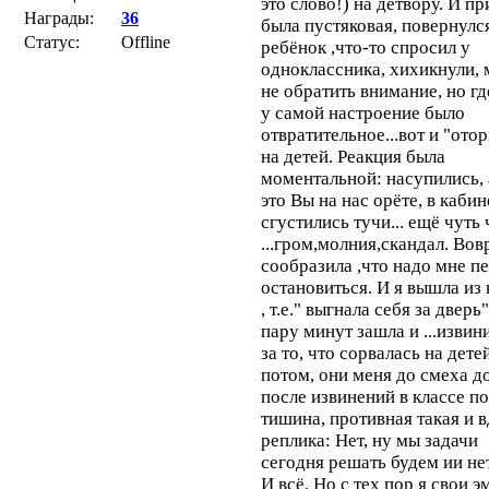
это слово!) на детвору. И п
Награды:
36
была пустяковая, повернулс
Статус:
Offline
ребёнок ,что-то спросил у
одноклассника, хихикнули, 
не обратить внимание, но гд
у самой настроение было
отвратительное...вот и "ото
на детей. Реакция была
моментальной: насупились, 
это Вы на нас орёте, в кабин
сгустились тучи... ещё чуть 
...гром,молния,скандал. Во
сообразила ,что надо мне п
остановиться. И я вышла из 
, т.е." выгнала себя за дверь
пару минут зашла и ...извин
за то, что сорвалась на дете
потом, они меня до смеха д
после извинений в классе п
тишина, противная такая и 
реплика: Нет, ну мы задачи
сегодня решать будем ии не
И всё. Но с тех пор я свои 