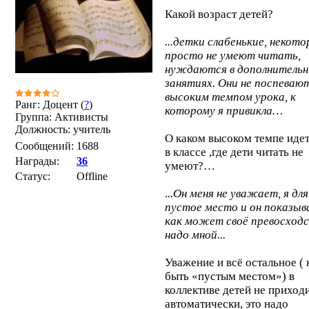
Какой возраст детей?
...детки слабенькие, некот
просто не умеют читать,
нуждаются в дополнитель
занятиях. Они не поспевают
высоким темпом урока, к
Ранг: Доцент (
?
)
которому я привикла…
Группа: Активисты
Должность: учитель
О каком высоком темпе идет
Сообщений:
1688
в классе ,где дети читать не
Награды:
36
умеют?…
Статус:
Offline
.
..Он меня не уважает, я для
пустое место и он показыв
как может своё превосход
надо мной...
Уважение и всё остальное ( 
быть «пустым местом») в
коллективе детей не приход
автоматически, это надо