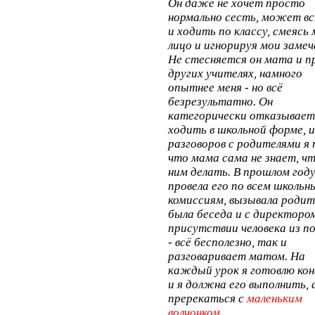
Он даже не хочет просто
нормально сесть, может в
и ходить по классу, смеясь 
лицо и игнорируя мои замеч
Не стесняется он мата и п
других учителях, намного
опытнее меня - но всё
безрезультатно. Он
категорически отказывает
ходить в школьной форме, и
разговоров с родителями я 
что мама сама не знает, чт
ним делать. В прошлом году
провела его по всем школьн
комиссиям, вызывала родит
была беседа и с директором
присутствии человека из п
- всё бесполезно, так и
разговаривает матом. На
каждый урок я готовлю кон
и я должна его выполнить, 
пререкаться с
маленьким
волчонком.
...