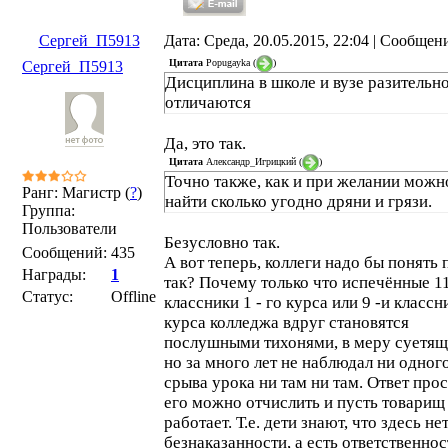
Сергей_П5913
Дата: Среда, 20.05.2015, 22:04 | Сообщен
Цитата
Popugayka
(
)
Сергей_П5913
Дисциплина в школе и вузе разительн
отличаются
Да, это так.
Цитата
Александр_Игрицкий
(
)
Точно также, как и при желании можн
Ранг: Магистр (
?
)
найти сколько угодно дряни и грязи.
Группа:
Пользователи
Безусловно так.
Сообщений:
435
А вот теперь, коллеги надо бы понять
Награды:
1
так? Почему только что испечённые 11
Статус:
Offline
классники 1 - го курса или 9 -и классн
курса колледжа вдруг становятся
послушными тихонями, в меру суетящ
но за много лет не наблюдал ни одног
срыва урока ни там ни там. Ответ прос
его можно отчислить и пусть товарищ
работает. Т.е. дети знают, что здесь не
безнаказанности, а есть ответственно