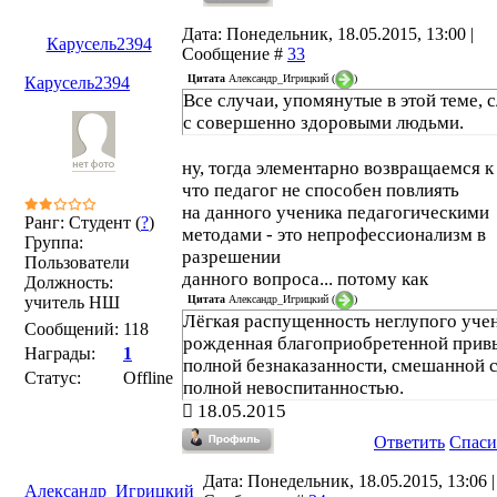
Дата: Понедельник, 18.05.2015, 13:00 |
Карусель2394
Сообщение #
33
Цитата
Александр_Игрицкий
(
)
Карусель2394
Все случаи, упомянутые в этой теме, 
с совершенно здоровыми людьми.
ну, тогда элементарно возвращаемся к
что педагог не способен повлиять
на данного ученика педагогическими
Ранг: Студент (
?
)
методами - это непрофессионализм в
Группа:
разрешении
Пользователи
данного вопроса... потому как
Должность:
Цитата
Александр_Игрицкий
(
)
учитель НШ
Лёгкая распущенность неглупого учен
Сообщений:
118
рожденная благоприобретенной прив
Награды:
1
полной безнаказанности, смешанной 
Статус:
Offline
полной невоспитанностью.
18.05.2015
Ответить
Спаси
Дата: Понедельник, 18.05.2015, 13:06 |
Александр_Игрицкий