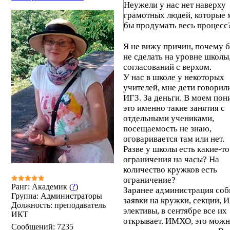
Неужели у нас нет наверху
грамотных людей, которые 
бы продумать весь процесс
Я не вижу причин, почему б
не сделать на уровне школы,
согласований с верхом.
У нас в школе у некоторых
учителей, мне дети говорили
ИГЗ. За деньги. В моем по
это именно такие занятия с
отдельными учениками,
посещаемость не знаю,
оговаривается там или нет.
Разве у школы есть какие-то
ограничения на часы? На
количество кружков есть
ограничение?
Ранг: Академик (
?
)
Заранее администрация соб
Группа: Администраторы
заявки на кружки, секции, И
Должность: преподаватель
элективы, в сентябре все их
ИКТ
открывает. ИМХО, это мож
Сообщений:
7235