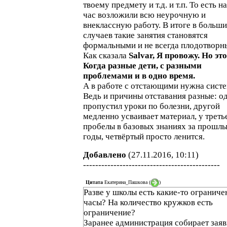
твоему предмету и т.д. и т.п. То есть на
час возложили всю неурочную и
внеклассную работу. В итоге в больш
случаев такие занятия становятся
формальными и не всегда плодотворн
Как сказала
Salvar, Я провожу. Но это
Когда разные дети, с разными
проблемами и в одно время.
А в работе с отстающими нужна систе
Ведь и причины отставания разные: о
пропустил уроки по болезни, другой
медленно усваивает материал, у треть
пробелы в базовых знаниях за прошл
годы, четвёртый просто ленится.
Добавлено
(27.11.2016, 10:11)
---------------------------------------------
Цитата
Екатерина_Пашкова
(
)
Разве у школы есть какие-то ограниче
часы? На количество кружков есть
ограничение?
Заранее администрация собирает заяв