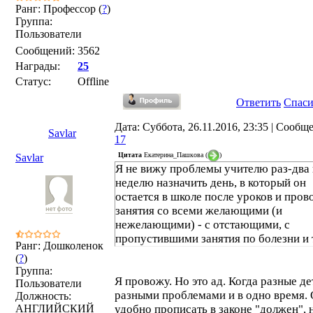
Ранг: Профессор (
?
)
Группа:
Пользователи
Сообщений:
3562
Награды:
25
Статус:
Offline
Ответить
Спас
Дата: Суббота, 26.11.2016, 23:35 | Сообщ
Savlar
17
Цитата
Екатерина_Пашкова
(
)
Savlar
Я не вижу проблемы учителю раз-два 
неделю назначить день, в который он
остается в школе после уроков и пров
занятия со всеми желающими (и
нежелающими) - с отстающими, с
пропустившими занятия по болезни и т
Ранг: Дошколенок
(
?
)
Группа:
Я провожу. Но это ад. Когда разные де
Пользователи
разными проблемами и в одно время.
Должность:
АНГЛИЙСКИЙ
удобно прописать в законе "должен", 