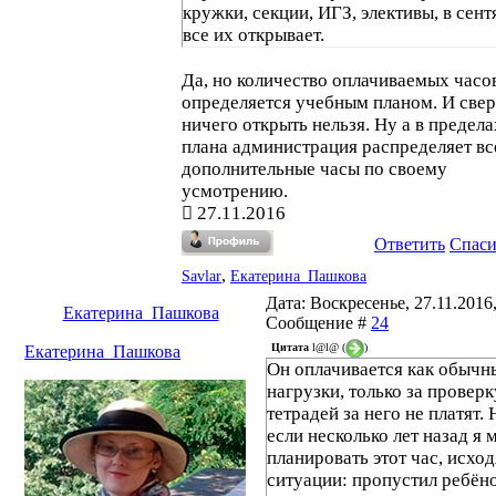
кружки, секции, ИГЗ, элективы, в сент
все их открывает.
Да, но количество оплачиваемых часо
определяется учебным планом. И свер
ничего открыть нельзя. Ну а в предела
плана администрация распределяет вс
дополнительные часы по своему
усмотрению.
27.11.2016
Ответить
Спас
,
Savlar
Екатерина_Пашкова
Дата: Воскресенье, 27.11.2016,
Екатерина_Пашкова
Сообщение #
24
Цитата
l@l@
(
)
Екатерина_Пашкова
Он оплачивается как обычн
нагрузки, только за проверк
тетрадей за него не платят. 
если несколько лет назад я 
планировать этот час, исход
ситуации: пропустил ребён