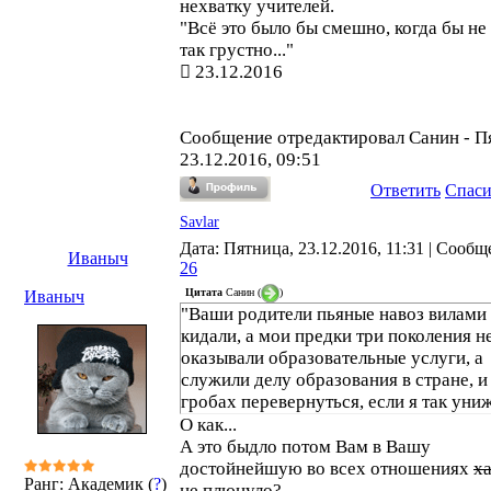
нехватку учителей.
"Всё это было бы смешно, когда бы не
так грустно..."
23.12.2016
Сообщение отредактировал
Санин
-
П
23.12.2016, 09:51
Ответить
Спас
Savlar
Дата: Пятница, 23.12.2016, 11:31 | Сообщ
Иваныч
26
Цитата
Санин
(
)
Иваныч
"Ваши родители пьяные навоз вилами
кидали, а мои предки три поколения н
оказывали образовательные услуги, а
служили делу образования в стране, и
гробах перевернуться, если я так уни
О как...
А это быдло потом Вам в Вашу
достойнейшую во всех отношениях
х
Ранг: Академик (
?
)
не плюнуло?