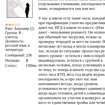
отдельными учениками, посещаемост
знаю, оговаривается там или нет.
У нас в школе есть такие часы. кажды
при тарификации учителю-предметни
дают час ИГД в каком-то классе. (Или
Ранг: Бакалавр (
?
)
дают - начальники решают). Он оплач
Группа: Я -
как обычный час нагрузки, только за
учитель
Должность:
проверку тетрадей за него не платят. 
русский язык и
несколько лет назад я могла планирова
литература
час, исходя из ситуации: пропустил р
Сообщений:
238
много уроков - остаться с ним и пораб
индивидуально, остаться с группой в
Награды:
9
несколько человек, плохо усвоивших 
Статус:
Offline
то тему, то теперь в начале года мы сд
этого часа КТП, весь год ведём журна
посещаемости, и про этот час нам
напоминают всегда, когда уровень
успеваемости не устраивает админис
когда надо готовить детей к олимпиаде
организовать их участие в конкурсе, к
кого-то единственная тройка или четв