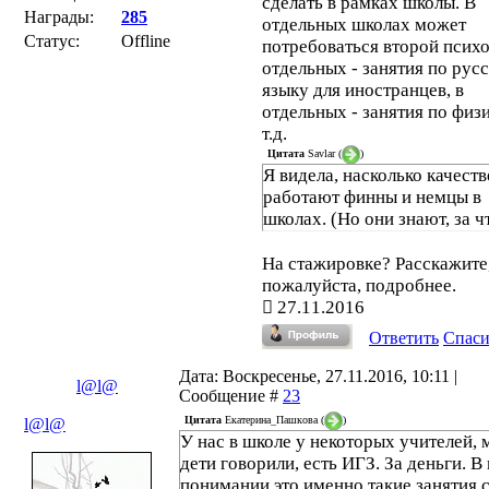
сделать в рамках школы. В
Награды:
285
отдельных школах может
Статус:
Offline
потребоваться второй психо
отдельных - занятия по рус
языку для иностранцев, в
отдельных - занятия по физ
т.д.
Цитата
Savlar
(
)
Я видела, насколько качест
работают финны и немцы в
школах. (Но они знают, за чт
На стажировке? Расскажите
пожалуйста, подробнее.
27.11.2016
Ответить
Спас
Дата: Воскресенье, 27.11.2016, 10:11 |
l@l@
Сообщение #
23
Цитата
Екатерина_Пашкова
(
)
l@l@
У нас в школе у некоторых учителей, 
дети говорили, есть ИГЗ. За деньги. В
понимании это именно такие занятия 