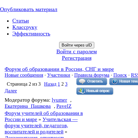
Опубликовать материал
Статьи
Классруку
Эффективность
Войти через uID
Войти с паролем
Регистрация
Форум об образовании в России, СНГ и мире
Новые сообщения
·
Участники
·
Правила форума
·
Поиск
·
RS
Страница
2
из
3
Назад
1
2
3
Далее
Модератор форума:
lyumer
,
Екатерина_Пашкова
,
PavelZ
Форум учителей об образовании в
России и мире
»
Учительская —
форум учителей, педагогов,
воспитателей и родителей
»
Документация, отчетность,