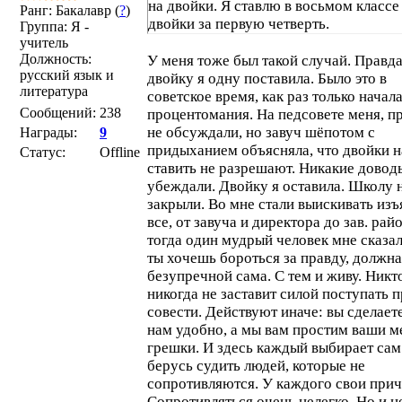
на двойки. Я ставлю в восьмом классе
Ранг: Бакалавр (
?
)
двойки за первую четверть.
Группа: Я -
учитель
Должность:
У меня тоже был такой случай. Правда
русский язык и
двойку я одну поставила. Было это в
литература
советское время, как раз только начала
Сообщений:
238
процентомания. На педсовете меня, пр
не обсуждали, но завуч шёпотом с
Награды:
9
придыханием объясняла, что двойки 
Статус:
Offline
ставить не разрешают. Никакие доводы
убеждали. Двойку я оставила. Школу 
закрыли. Во мне стали выискивать из
все, от завуча и директора до зав. рай
тогда один мудрый человек мне сказал
ты хочешь бороться за правду, должна
безупречной сама. С тем и живу. Никт
никогда не заставит силой поступать 
совести. Действуют иначе: вы сделаете
нам удобно, а мы вам простим ваши м
грешки. И здесь каждый выбирает сам
берусь судить людей, которые не
сопротивляются. У каждого свои при
Сопротивляться очень нелегко. Но и н