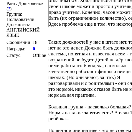
оплачиваться. Ходатайствовать об это
Ранг: Дошколенок
своей школе может и простой учитель,
(
?
)
право учителя. Конечно, часов может 
Группа:
быть (их ограниченное количество), од
Пользователи
Здесь проблема еще в том, что некот
Должность:
дети могут не хотеть заниматься
АНГЛИЙСКИЙ
ЯЗЫК
дополнительно, а в Финляндии, если я
ошибаюсь, таких детей "дергают" с 
Таких должностей у нас в штате нет, то
Сообщений:
18
уроков для индивидуальных наверст
нет на это денег. Должна быть должнос
Награды:
0
зянятий.
система, понятная и известная всем - 
Статус:
Offline
возражений не будет. Детей не дёргают
ними работают. Я видела, насколько
качественно работают финны и немцы
школах. (Но они знают, за что.) Я
разговаривали и с родителями - они с
это нормой, никаких отказов быть не 
нормальная практика.
Большая группа - насколько большая?
Нормы на такие занятия есть? А если 
ребёнка...
По личной инициативе - это не совсем