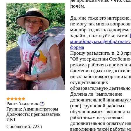
не прописав чётко - что, ско
почём.
Да, мне тоже это интересно,
не могу так много вопросов
минобр задавать одновреме
задайте, пожалуйста, сами:
минобрнауки.рф/обратная-с
форма
Прошу разъяснить п. 2.3 пр
"Об утверждении Особенно
режима рабочего времени и
времени отдыха педагогиче
иных работников организац
осуществляющих
образовательную деятельно
Должна ли "выполнение
дополнительной индивидуа
Ранг: Академик (
?
)
(или) групповой работы с
Группа: Администраторы
обучающимися" выполнять
Должность: преподаватель
работником на условиях
ИКТ
дополнительной оплаты? ил
Сообщений:
7235
выполнение такой работы м