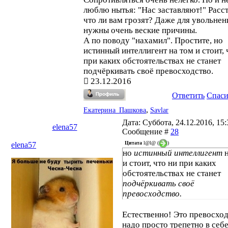
люблю нытья: "Нас заставляют!" Расс
что ли вам грозят? Даже для увольнен
нужны очень веские причины.
А по поводу "нахамил". Простите, но
истинный интеллигент на том и стоит, 
при каких обстоятельствах не станет
подчёркивать своё превосходство.
23.12.2016
Ответить
Спас
,
Екатерина_Пашкова
Savlar
Дата: Суббота, 24.12.2016, 15:3
elena57
Сообщение #
28
Цитата
l@l@
(
)
elena57
но
истинный интеллигент
н
и стоит, что ни при каких
обстоятельствах не станет
подчёркивать своё
превосходство.
Естественно! Это превосхо
надо просто трепетно в себ