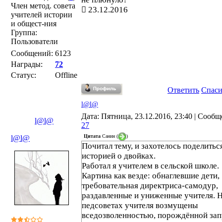
Член метод. совета
23.12.2016
учителей истории
и общест-ния
Группа:
Пользователи
Сообщений:
6123
Награды:
72
Статус:
Offline
Ответить
Спас
l@l@
Дата: Пятница, 23.12.2016, 23:40 | Сообщ
l@l@
27
Цитата
Санин
(
)
l@l@
Почитал тему, и захотелось поделитьс
историей о двойках.
Работал я учителем в сельской школе.
Картина как везде: обнаглевшие дети,
требовательная директриса-самодур,
раздавленные и униженные учителя. 
педсоветах учителя возмущены
вседозволенностью, порождённой за