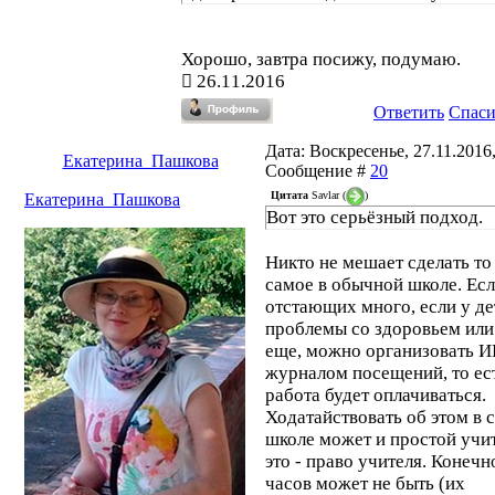
Хорошо, завтра посижу, подумаю.
26.11.2016
Ответить
Спас
Дата: Воскресенье, 27.11.2016,
Екатерина_Пашкова
Сообщение #
20
Цитата
Savlar
(
)
Екатерина_Пашкова
Вот это серьёзный подход.
Никто не мешает сделать то
самое в обычной школе. Ес
отстающих много, если у де
проблемы со здоровьем или
еще, можно организовать И
журналом посещений, то ес
работа будет оплачиваться.
Ходатайствовать об этом в 
школе может и простой учит
это - право учителя. Конечн
часов может не быть (их