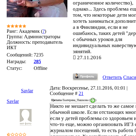
ограниченное количество),
однако... Здесь проблема ещ
том, что некоторые дети мог
хотеть заниматься дополнит
а в Финляндии, если я не
Ранг: Академик (
?
)
ошибаюсь, таких детей "де
Группа: Администраторы
с обычных уроков для
Должность: преподаватель
индивидуальных наверств
ИКТ
зянятий.
Сообщений:
7235
27.11.2016
Награды:
285
Статус:
Offline
Ответить
Спас
Дата: Воскресенье, 27.11.2016, 01:01 |
Savlar
Сообщение #
21
Цитата
Екатерина_Пашкова
(
)
Savlar
Никто не мешает сделать то же самое 
обычной школе. Если отстающих мног
если у детей проблемы со здоровьем 
что-то еще, можно организовать ИГЗ 
журналом посещений, то есть работа 