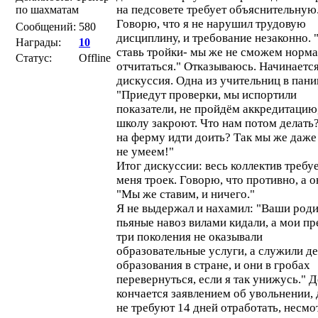
на педсовете требует объяснительную
по шахматам
Говорю, что я не нарушил трудовую
Сообщений:
580
дисциплину, и требование незаконно. 
Награды:
10
ставь тройки- мы же не сможем норм
Статус:
Offline
отчитаться." Отказываюсь. Начинаетс
дискуссия. Одна из учительниц в пани
"Приедут проверки, мы испортили
показатели, не пройдём аккредитацию
школу закроют. Что нам потом делать
на ферму идти доить? Так мы же даже
не умеем!"
Итог дискуссии: весь коллектив требуе
меня троек. Говорю, что противно, а о
"Мы же ставим, и ничего."
Я не выдержал и нахамил: "Ваши род
пьяные навоз вилами кидали, а мои пр
три поколения не оказывали
образовательные услуги, а служили д
образования в стране, и они в гробах
перевернуться, если я так унижусь." 
кончается заявлением об увольнении,
не требуют 14 дней отработать, несмо