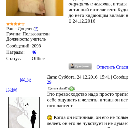
ощущать и лелеять,
и тады
истинный интеллигент. Куды
до него кидающим вилами н
24.12.2016
Ранг: Доцент (
?
)
Группа: Пользователи
Должность: учитель
Сообщений:
2098
Награды:
46
Статус:
Offline
Ответить
Спас
Дата: Суббота, 24.12.2016, 15:41 | Сообщ
l@l@
29
Цитата
elena57
(
)
l@l@
Это превосходство надо просто трепе
себе ощущать и лелеять, и тады он ис
интеллигент
Когда он истинный, он его не тольк
лелеет. он его не чувствует и не думае