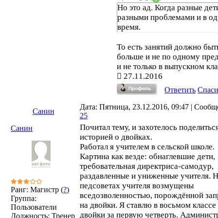
Но это ад. Когда разные дети
разными проблемами и в о
время.
То есть занятий должно быт
больше и не по одному пред
и не только в выпускном кл
27.11.2016
Ответить
Спас
Дата: Пятница, 23.12.2016, 09:47 | Сообщ
Санин
25
Почитал тему, и захотелось поделитьс
Санин
историей о двойках.
Работал я учителем в сельской школе.
Картина как везде: обнаглевшие дети,
требовательная директриса-самодур,
раздавленные и униженные учителя. 
педсоветах учителя возмущены
Ранг: Магистр (
?
)
вседозволенностью, порождённой за
Группа:
на двойки. Я ставлю в восьмом классе
Пользователи
двойки за первую четверть. Админист
Должность: Тренер