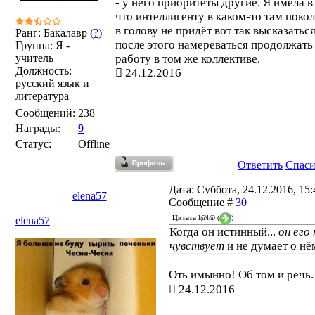
- у него приоритеты другие. Я имела в
что интеллигенту в каком-то там поко
в голову не придёт вот так высказаться
Ранг: Бакалавр (
?
)
после этого намереваться продолжать
Группа: Я -
учитель
работу в том же коллективе.
Должность:
24.12.2016
русский язык и
литература
Сообщений:
238
Награды:
9
Статус:
Offline
Ответить
Спас
Дата: Суббота, 24.12.2016, 15:4
elena57
Сообщение #
30
Цитата
l@l@
(
)
elena57
Когда он истинный...
он его 
чувствует
и не думает о нём
Оть имынно! Об том и речь
24.12.2016