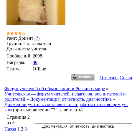
Ранг: Доцент (
?
)
Группа: Пользователи
Должность: учитель
Сообщений:
2098
Награды:
46
Статус:
Offline
Ответить
Спас
Форум учителей об образовании в России и мире
»
Учительская — форум учителей, педагогов, воспитателей и
родителей
»
Документация, отчетность, диагностика
»
Должен ли учитель составлять план работы с отстающим уч-
ком
(при выставлении "2" за четверть)
Страница
2
из
3
Назад
1
2
3