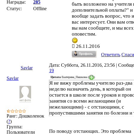
Награды:
285
быть возложено на учителя 
Статус:
Offline
дополнительной оплаты?" и
вообще задать вопрос, что 
вас интересует. Они вам отв
вы нам сообщите, и мы всех
оповестим.
26.11.2016
Ответить
Спас
Дата: Суббота, 26.11.2016, 23:56 | Сообщ
Savlar
19
Цитата
Екатерина_Пашкова
(
)
Savlar
Я не вижу проблемы учителю раз-два 
неделю назначить день, в который он
остается в школе после уроков и пров
занятия со всеми желающими (и
нежелающими) - с отстающими, с
пропустившими занятия по болезни и т
Ранг: Дошколенок
(
?
)
Группа:
По поводу отстающих. Это проблема
Пользователи