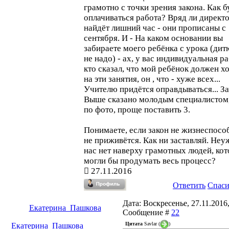
грамотно с точки зрения закона. Как б
оплачиваться работа? Вряд ли директ
найдёт лишний час - они прописаны с
сентября. И - На каком основании вы
забираете моего ребёнка с урока (дит
не надо) - ах, у вас индивидуальная ра
кто сказал, что мой ребёнок должен х
на эти занятия, он , что - хуже всех...
Учителю придётся оправдываться... З
Выше сказано молодым специалистом,
по фото, проще поставить 3.
Понимаете, если закон не жизнеспособ
не приживётся. Как ни заставляй. Неу
нас нет наверху грамотных людей, ко
могли бы продумать весь процесс?
27.11.2016
Ответить
Спас
Дата: Воскресенье, 27.11.2016,
Екатерина_Пашкова
Сообщение #
22
Цитата
Savlar
(
)
Екатерина_Пашкова