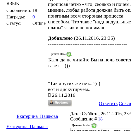
ЯЗЫК
прописав чётко - что, сколько и почём
мнение, любая работа должна быть оп
Сообщений:
18
понятным всем сторонам процесса
Награды:
0
способом. Что такое "индивидуальные
Статус:
Offline
планы" я так и не понимаю.
Добавлено
(26.11.2016, 23:35)
---------------------------------------------
Цитата
Ileo
(
)
Катя, да не читайте Вы на ночь советс
газет.... )))
"Так других же нет..."(с)
вот и дискутируем...
26.11.2016
Ответить
Спас
Дата: Суббота, 26.11.2016, 23:5
Екатерина_Пашкова
Сообщение #
18
Цитата
Savlar
(
)
Екатерина_Пашкова