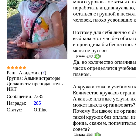
много уроков - остаться с н
поработать индивидуально,
остаться с группой в нескол
человек, плохо усвоивших 
то тему, то теперь в начале 
мы сдаём для этого часа КТ
Поэтому для себя лично я б
год ведём журнал посещаем
выбрала этот час без обязат
и про этот час нам напоми
и проводила бы бесплатно. 
всегда, когда уровень
меня не русс.яз.
успеваемости не устраивае
Цитата
l@l@
(
)
Да, но количество оплачив
администрацию, когда надо
часов определяется учебны
готовить детей к олимпиаде
Ранг: Академик (
?
)
планом.
организовать их участие в
Группа: Администраторы
конкурсе, когда у кого-то
Должность: преподаватель
А кружки тоже в учебном п
единственная тройка или че
ИКТ
Количество кружков ограни
по твоему предмету и т.д. и 
Сообщений:
7235
А как же платные услуги, и
есть на этот час возложили
Награды:
285
может школа организовать?
неурочную и внеклассную р
Статус:
Offline
Почему бы школе не органи
В итоге в большинстве случ
такой кружок без оплаты, из
такие занятия становятся
фонда, скажем, попечитель
формальными и не всегда
совета?
плодотворными.
Цитата
l@l@
(
)