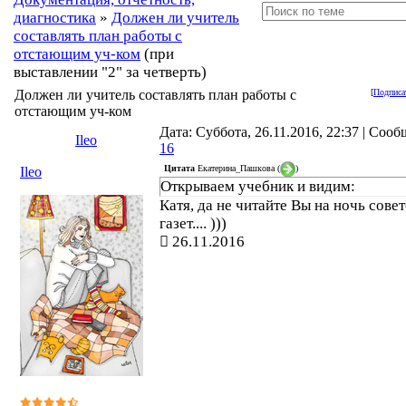
диагностика
»
Должен ли учитель
составлять план работы с
отстающим уч-ком
(при
выставлении "2" за четверть)
Должен ли учитель составлять план работы с
[
Подписа
отстающим уч-ком
Дата: Суббота, 26.11.2016, 22:37 | Соо
Ileo
16
Цитата
Екатерина_Пашкова
(
)
Ileo
Открываем учебник и видим:
Катя, да не читайте Вы на ночь сове
газет.... )))
26.11.2016