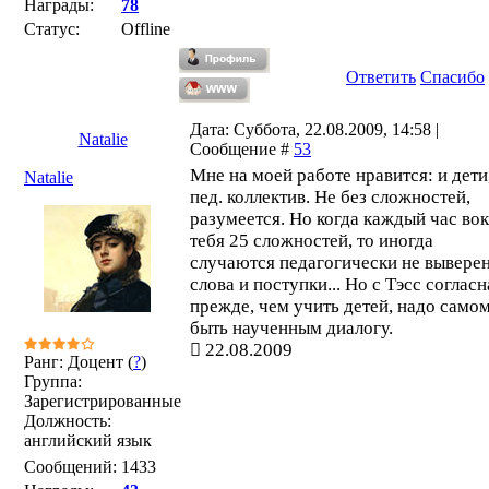
Награды:
78
Статус:
Offline
Ответить
Спасибо
Дата: Суббота, 22.08.2009, 14:58 |
Natalie
Сообщение #
53
Мне на моей работе нравится: и дети
Natalie
пед. коллектив. Не без сложностей,
разумеется. Но когда каждый час во
тебя 25 сложностей, то иногда
случаются педагогически не вывере
слова и поступки... Но с Тэсс согласн
прежде, чем учить детей, надо само
быть наученным диалогу.
22.08.2009
Ранг: Доцент (
?
)
Группа:
Зарегистрированные
Должность:
английский язык
Сообщений:
1433