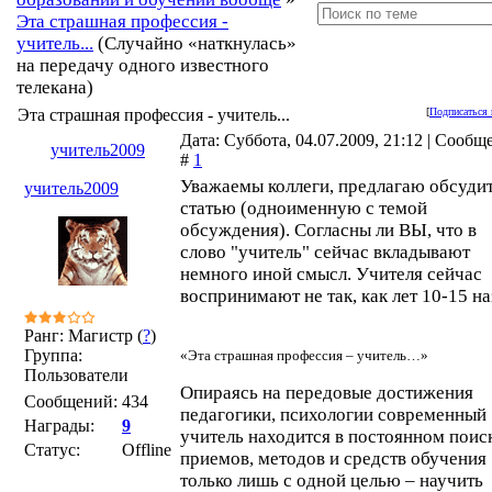
Эта страшная профессия -
учитель...
(Случайно «наткнулась»
на передачу одного известного
телекана)
Эта страшная профессия - учитель...
[
Подписаться 
Дата: Суббота, 04.07.2009, 21:12 | Сообщ
учитель2009
#
1
Уважаемы коллеги, предлагаю обсуди
учитель2009
статью (одноименную с темой
обсуждения). Согласны ли ВЫ, что в
слово "учитель" сейчас вкладывают
немного иной смысл. Учителя сейчас
воспринимают не так, как лет 10-15 на
Ранг: Магистр (
?
)
Группа:
«Эта страшная профессия – учитель…»
Пользователи
Опираясь на передовые достижения
Сообщений:
434
педагогики, психологии современный
Награды:
9
учитель находится в постоянном поис
Статус:
Offline
приемов, методов и средств обучения
только лишь с одной целью – научить