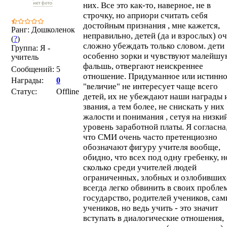
них. Все это как-то, наверное, не в
строчку, но априори считать себя
достойным признания , мне кажется,
Ранг: Дошколенок
неправильно, детей (да и взрослых) о
(
?
)
сложно убеждать только словом. дети
Группа: Я -
особенно зорки и чувствуют малейш
учитель
фальшь, отвергают неискреннее
Сообщений:
5
отношение. Придуманное или истинн
Награды:
0
"величие" не интересует чаще всего
Статус:
Offline
детей, их не убеждают наши награды 
звания, а тем более, не снискать у них
жалости и понимания , сетуя на низки
уровень заработной платы. Я согласна
что СМИ очень часто претенциозно
обозначают фигуру учителя вообще,
обидно, что всех под одну гребенку, но
сколько среди учителей людей
ограниченных, злобных и озлобивших
всегда легко обвинить в своих пробле
государство, родителей учеников, сам
учеников, но ведь учить - это значит
вступать в диалогические отношения,