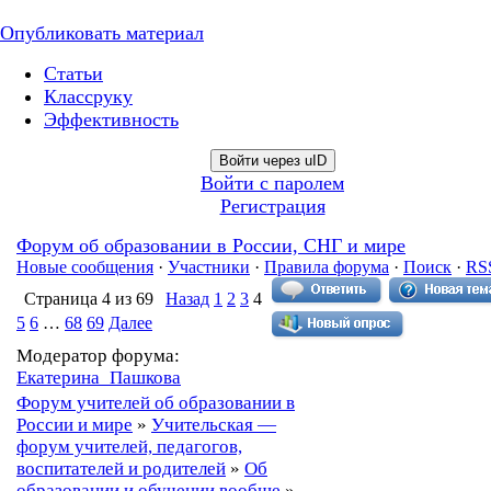
Опубликовать материал
Статьи
Классруку
Эффективность
Войти через uID
Войти с паролем
Регистрация
Форум об образовании в России, СНГ и мире
Новые сообщения
·
Участники
·
Правила форума
·
Поиск
·
RS
Страница
4
из
69
Назад
1
2
3
4
5
6
…
68
69
Далее
Модератор форума:
Екатерина_Пашкова
Форум учителей об образовании в
России и мире
»
Учительская —
форум учителей, педагогов,
воспитателей и родителей
»
Об
образовании и обучении вообще
»