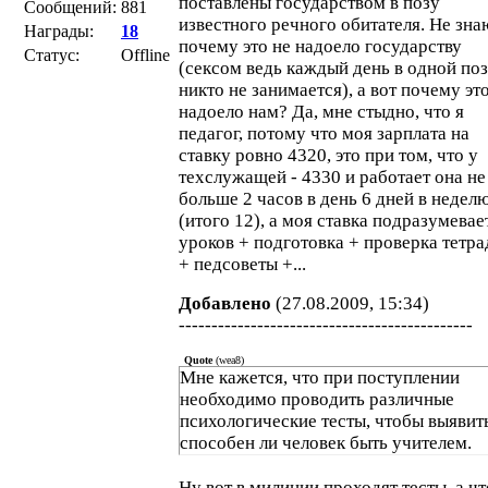
поставлены государством в позу
Сообщений:
881
известного речного обитателя. Не зна
Награды:
18
почему это не надоело государству
Статус:
Offline
(сексом ведь каждый день в одной по
никто не занимается), а вот почему эт
надоело нам? Да, мне стыдно, что я
педагог, потому что моя зарплата на
ставку ровно 4320, это при том, что у
техслужащей - 4330 и работает она не
больше 2 часов в день 6 дней в недел
(итого 12), а моя ставка подразумевае
уроков + подготовка + проверка тетра
+ педсоветы +...
Добавлено
(27.08.2009, 15:34)
---------------------------------------------
Quote
(
wea8
)
Мне кажется, что при поступлении
необходимо проводить различные
психологические тесты, чтобы выявит
способен ли человек быть учителем.
Ну вот в милиции проходят тесты, а чт