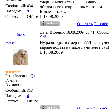
ударила моего ученика по лицу и
Сообщений:
434
обозвала его неприличным словом. ...
Награды:
9
Бывает и так....
18.08.2009
Статус:
Offline
Ответить
Спасибо
Дата: Вторник, 18.08.2009, 23:41 | Сооб
inessa
#
48
Ну разве других мер нет???И ваш уче
inessa
вправе подать на такого учителя в суд
18.08.2009
Ранг: Магистр (
?
)
Группа:
Активисты
Сообщений:
313
Награды:
4
Статус:
Offline
Ответить
Спасибо