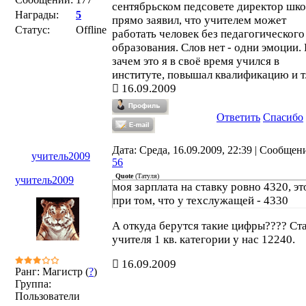
сентябрьском педсовете директор шк
Награды:
5
прямо заявил, что учителем может
Статус:
Offline
работать человек без педагогического
образования. Слов нет - одни эмоции.
зачем это я в своё время учился в
институте, повышал квалификацию и т
16.09.2009
Ответить
Спасибо
Дата: Среда, 16.09.2009, 22:39 | Сообщен
учитель2009
56
Quote
(
Татуля
)
учитель2009
моя зарплата на ставку ровно 4320, эт
при том, что у техслужащей - 4330
А откуда берутся такие цифры???? Ст
учителя 1 кв. категории у нас 12240.
16.09.2009
Ранг: Магистр (
?
)
Группа:
Пользователи