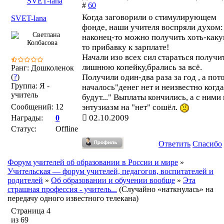
SVET-lana
#
60
Когда заговорили о стимулирующем
SVET-lana
фонде, наши учителя воспряли духом:
наконец-то можно получить хоть-как
то прибавку к зарплате!
Начали изо всех сил стараться получи
лишнюю копейку,брались за всё.
Ранг: Дошколенок
(
?
)
Получили один-два раза за год , а пот
Группа: Я -
началось"денег нет и неизвестно когда
учитель
будут..." Выплаты кончились, а с ними 
Сообщений:
12
энтузиазм на "нет" сошёл.
02.10.2009
Награды:
0
Статус:
Offline
Ответить
Спасибо
Форум учителей об образовании в России и мире
»
Учительская — форум учителей, педагогов, воспитателей и
родителей
»
Об образовании и обучении вообще
»
Эта
страшная профессия - учитель...
(Случайно «наткнулась» на
передачу одного известного телекана)
Страница
4
из
69