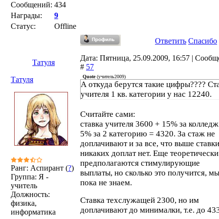
Сообщений:
434
Награды:
9
Статус:
Offline
Ответить
Спасибо
Дата: Пятница, 25.09.2009, 16:57 | Сооб
Татуля
#
57
Quote
(
учитель2009
)
Татуля
А откуда берутся такие цифры???? Ст
учителя 1 кв. категории у нас 12240.
Считайте сами:
ставка учителя 3600 + 15% за колледж
5% за 2 категорию = 4320. За стаж не
доплачивают и за все, что выше ставк
никаких доплат нет. Еще теоретически
предполагаются стимулирующие
Ранг: Аспирант (
?
)
выплаты, но сколько это получится, м
Группа: Я -
пока не знаем.
учитель
Должность:
Ставка техслужащей 2300, но им
физика,
доплачивают до минималки, т.е. до 43
информатика