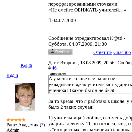
перефразированными сточками:
«Не смейте ОБИЖАТЬ учителей…»
04.07.2009
Сообщение отредактировал
K@tti
-
Суббота, 04.07.2009, 21:30
Ответить
Спасибо
Дата: Вторник, 18.08.2009, 20:56 | Сооб
K@tti
#
46
Quote
(
inessa
)
K@tti
А у меня в голове все равно не
укладывается,как учитель мог ударить
ученика!!!какой бы он не был!
За то время, что я работаю в школе, у 
было 2 таких случая:
1) учительница (вообще, о-о-чень доб
ударила девочку 11-ого класса, когда 
Ранг: Академик (
?
)
в "интересных" выражениях говорила
Admin