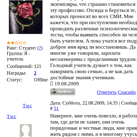
экземпляры, что страшно становиться 
эту профессию. Отсюда и беруться те,
которых проносят во всех СМИ. Мне
кажется, что при поступлении необхо
проводить различные психологически
тесты, чтобы выявить способен ли чел
быть учителем. А пока учатся все подр
доброе имя вряд ли восстановишь. Да
Ранг: Студент (
?
)
многие уже говорили, зарплата
Группа: Я -
учитель
несоизмерима с проделанным трудом.
Голодный учитель думает о том, как
Сообщений:
121
накормить свою семью, а не как дать
Награды:
2
достойные знания ученикам.
Статус:
Offline
19.08.2009
Ответить
Спасибо
Дата: Суббота, 22.08.2009, 14:35 | Сообщ
Тэсс
#
51
Наверное, мне очень повезло, я работ
Тэсс
там, где дети не хамят, они очень
порядочные и честные люди, мне при
жить рядом с ними, и я многому учусь