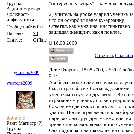
"интересных вещах" - на уроке, я дум
Группа:
Администраторы
2) учитель на уроке ударил ученика за
Должность:
информатика
что он оскорбил девочку-армянку.
Ответил, как мужчина, инстинктивно
Сообщений:
6010
защищая женщину, как я поняла.
Награды:
78
Статус:
Offline
18.08.2009
Ответить
Спасибо
Дата: Вторник, 18.08.2009, 22:30 | Сооб
учитель2009
#
47
А я была свидетелем вот какого случая
учитель2009
была игра в баскетбол между моими
учениками и уч-ми др. школы. Во вре
игры моему ученику сильно ударили в
бок, он не сдержался и послал того, кт
ударил. После игры начались разборки
паре раз они друг другу съездили, но
Ранг: Магистр (
?
)
тренер той команды -мать того ученик
Группа:
Она подошла и на глазах детей сильно
Пользователи