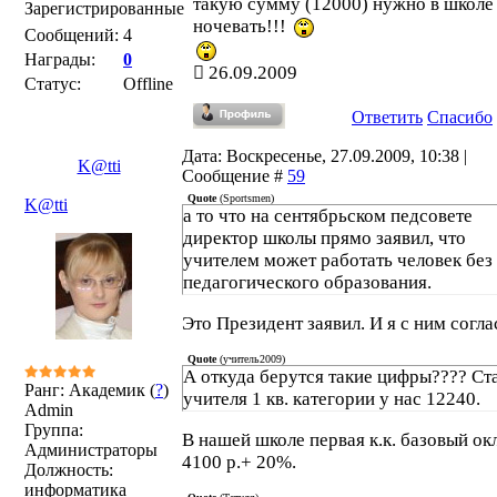
такую сумму (12000) нужно в школе
Зарегистрированные
ночевать!!!
Сообщений:
4
Награды:
0
26.09.2009
Статус:
Offline
Ответить
Спасибо
Дата: Воскресенье, 27.09.2009, 10:38 |
K@tti
Сообщение #
59
Quote
(
Sportsmen
)
K@tti
а то что на сентябрьском педсовете
директор школы прямо заявил, что
учителем может работать человек без
педагогического образования.
Это Президент заявил. И я с ним согла
Quote
(
учитель2009
)
А откуда берутся такие цифры???? Ст
Ранг: Академик (
?
)
учителя 1 кв. категории у нас 12240.
Admin
Группа:
В нашей школе первая к.к. базовый ок
Администраторы
4100 р.+ 20%.
Должность:
информатика