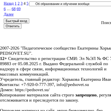
Назад
1
2
3
4
5
6
…
68
69
Далее
Поис
2007-2026 "Педагогическое сообщество Екатерины Хорьк
PEDSOVET.SU".
12+
Свидетельство о регистрации СМИ: Эл №ЭЛ № ФС 7
89883 от 05.08.2025 г. Выдано Федеральной службой по
надзору в сфере связи, информационных технологий и
массовых коммуникаций.
Учредитель, главный редактор: Хорькова Екатерина Ива
Контакты: +7-920-0-777-397, info@pedsovet.su
Домен: https://pedsovet.su/
Копирование материалов сайта строго
запрещено
, регул
отслеживается и преследуется по закону.
Отправляя материал на сайт, автор безвозмездно, без