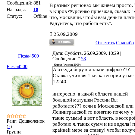
Сообщений:
881
В разных регионах мы живем просто. 
Награды:
18
в Киров Фурсенко приезжал, сказал: "
Статус:
Offline
что, москвичи, чтобы вам деньги плати
Радуйтесь, что работа есть".
25.09.2009
Ответить
Спасибо
Дата: Суббота, 26.09.2009, 10:29 |
Fiesta4500
Сообщение #
58
Quote
(
учитель2009
)
Fiesta4500
А откуда берутся такие цифры????
Ставка учителя 1 кв. категории у нас
12240.
интересно, в какой области нашей
большой матушки России Вы
работаете??? если в Московской или 
Ленинградской то понятно почему у
такие суммы! а вот область, в которо
Ранг: Дошколенок
работаю я, таких сумм и не видела! 
(
?
)
крайней мере за ставку! чтобы получ
Группа: