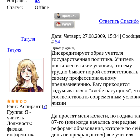
Награды:
43
Статус:
Offline
Ответить
Спасибо
Дата: Четверг, 27.08.2009, 15:34 | Сообщ
Татуля
#
54
Quote
(
blaginina
)
Татуля
Дискредитирует образ учителя
государственная политика. Учитель
поставлен в такие условия, что ему
трудно бывает порой соответствовать
своему профессиональному
предназначению. Ему приходится
задумываться о "хлебе насущном", ч
соответствовать современным услови
жизни
Ранг: Аспирант (
?
)
Группа: Я -
Да простят меня коллеги, но годика та
учитель
87-го (или когда начались очередные
Должность:
реформы образования, которые по сей
физика,
день не прекращаются) все учителя
информатика