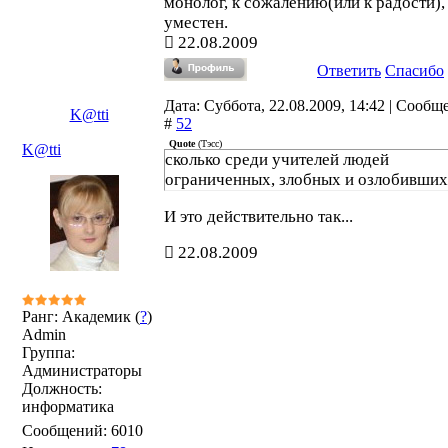
монолог, к сожалению(или к радости),
уместен.
22.08.2009
Ответить
Спасибо
Дата: Суббота, 22.08.2009, 14:42 | Сообщ
K@tti
#
52
Quote
(
Тэсс
)
K@tti
сколько среди учителей людей
ограниченных, злобных и озлобивших
И это действительно так...
22.08.2009
Ранг: Академик (
?
)
Admin
Группа:
Администраторы
Должность:
информатика
Сообщений:
6010