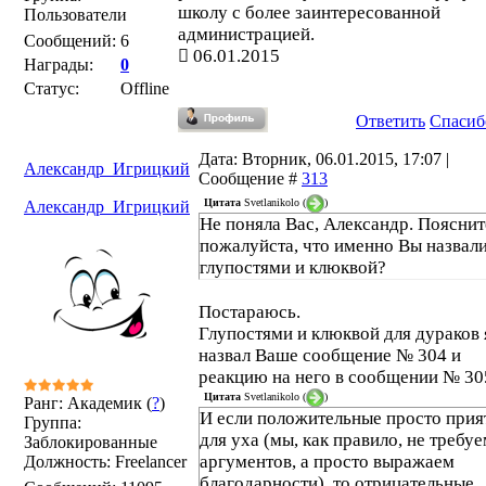
школу с более заинтересованной
Пользователи
администрацией.
Сообщений:
6
06.01.2015
Награды:
0
Статус:
Offline
Ответить
Спасиб
Дата: Вторник, 06.01.2015, 17:07 |
Александр_Игрицкий
Сообщение #
313
Цитата
Svetlanikolo
(
)
Александр_Игрицкий
Не поняла Вас, Александр. Пояснит
пожалуйста, что именно Вы назвал
глупостями и клюквой?
Постараюсь.
Глупостями и клюквой для дураков 
назвал Ваше сообщение № 304 и
реакцию на него в сообщении № 30
Цитата
Svetlanikolo
(
)
Ранг: Академик (
?
)
И если положительные просто при
Группа:
для уха (мы, как правило, не требу
Заблокированные
аргументов, а просто выражаем
Должность: Freelancer
благодарности), то отрицательные