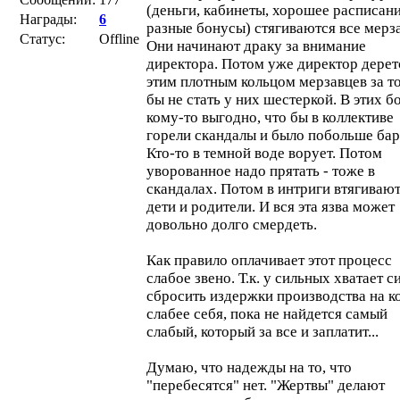
(деньги, кабинеты, хорошее расписани
Награды:
6
разные бонусы) стягиваются все мерз
Статус:
Offline
Они начинают драку за внимание
директора. Потом уже директор дерет
этим плотным кольцом мерзавцев за то
бы не стать у них шестеркой. В этих б
кому-то выгодно, что бы в коллективе
горели скандалы и было побольше бар
Кто-то в темной воде ворует. Потом
уворованное надо прятать - тоже в
скандалах. Потом в интриги втягиваю
дети и родители. И вся эта язва может
довольно долго смердеть.
Как правило оплачивает этот процесс
слабое звено. Т.к. у сильных хватает с
сбросить издержки производства на к
слабее себя, пока не найдется самый
слабый, который за все и заплатит...
Думаю, что надежды на то, что
"перебесятся" нет. "Жертвы" делают