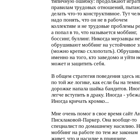
типичную ошибку: продолжают играт
правилам трудовых отношений, пытаю
делать что-то конструктивное. Тут че
надо понять, что он не в рабочем
коллективе и не трудовые проблемы р
а попал в то, что называется моббинг,
боссинг, буллинг. Никогда мерзавцы не
обрушивают моббинг на устойчивое з
(можно крепко схлопотать). Обрушив
именно на того, кто заведомо и уйти н
может и защитить себя.
В общем стратегия поведения здесь и
по той же логике, как если бы на темн
дорожке напала шайка бандитов. Иног
легче вступить в драку. Иногда - убежа
Иногда кричать кромко...
Мне очень помог в свое время сайт А
Писклаковой-Паркер. Она вообще-то
специалист по домашнему насилию. 
моббинг на работе по тем же законам
живет, что и насилие в принципе.