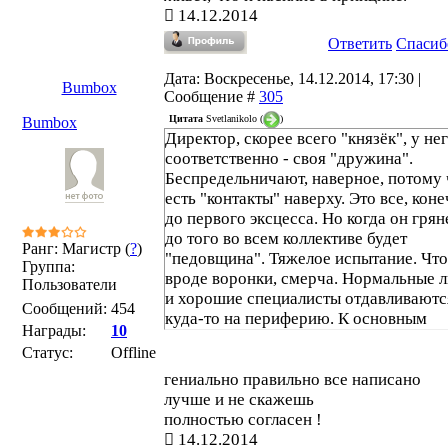
14.12.2014
Ответить
Спасиб
Дата: Воскресенье, 14.12.2014, 17:30 |
Bumbox
Сообщение #
305
Цитата
Svetlanikolo
(
)
Bumbox
Директор, скорее всего "князёк", у не
соответственно - своя "дружина".
Беспредельничают, наверное, потому 
есть "контакты" наверху. Это все, коне
до первого эксцесса. Но когда он грян
до того во всем коллективе будет
Ранг: Магистр (
?
)
"педовщина". Тяжелое испытание. Что
Группа:
вроде воронки, смерча. Нормальные 
Пользователи
и хорошие специалисты отдавливаютс
Сообщений:
454
куда-то на периферию. К основным
Награды:
10
ресурсам (деньги, кабинеты, хорошее
Статус:
Offline
расписание, разные бонусы) стягиваю
все мерзавцы. Они начинают драку за
гениально правильно все написано
внимание директора. Потом уже дире
лучше и не скажешь
дерется с этим плотным кольцом мерз
полностью согласен !
за то, что бы не стать у них шестеркой
14.12.2014