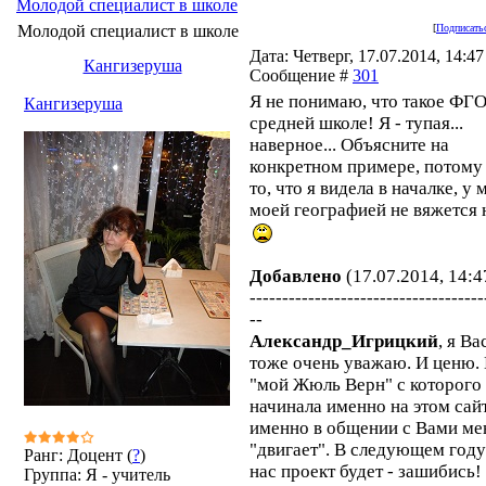
Молодой специалист в школе
Молодой специалист в школе
[
Подписатьс
Дата: Четверг, 17.07.2014, 14:47 
Кангизеруша
Сообщение #
301
Я не понимаю, что такое ФГ
Кангизеруша
средней школе! Я - тупая...
наверное... Объясните на
конкретном примере, потому
то, что я видела в началке, у 
моей географией не вяжется 
Добавлено
(17.07.2014, 14:4
------------------------------------
--
Александр_Игрицкий
, я Ва
тоже очень уважаю. И ценю.
"мой Жюль Верн" с которого 
начинала именно на этом сай
именно в общении с Вами ме
"двигает". В следующем году
Ранг: Доцент (
?
)
нас проект будет - зашибись!
Группа: Я - учитель