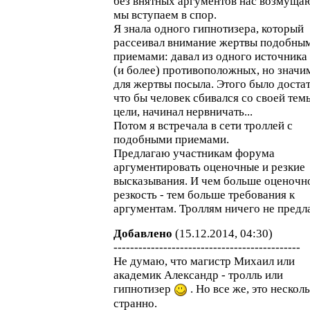
без внятных аргументов нас возмущаю
мы вступаем в спор.
Я знала одного гипнотизера, который
рассеивал внимание жертвы подобны
приемами: давал из одного источника
(и более) противоположных, но знач
для жертвы посыла. Этого было доста
что бы человек сбивался со своей тем
цели, начинал нервничать...
Потом я встречала в сети троллей с
подобными приемами.
Предлагаю участникам форума
аргументировать оценочные и резкие
высказывания. И чем больше оценочн
резкость - тем больше требования к
аргументам. Троллям ничего не предл
Добавлено
(15.12.2014, 04:30)
---------------------------------------------
Не думаю, что магистр Михаил или
академик Александр - тролль или
гипнотизер
. Но все же, это нескол
странно.