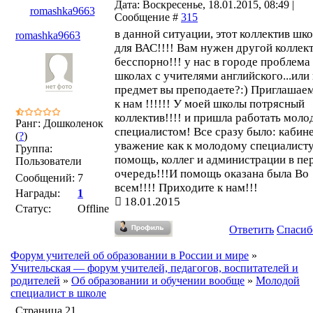
Дата: Воскресенье, 18.01.2015, 08:49 |
romashka9663
Сообщение #
315
в данной ситуации, этот коллектив шк
romashka9663
для ВАС!!!! Вам нужен другой коллек
бесспорно!!! у нас в городе проблема
школах с учителями английского...или
предмет вы преподаете?:) Приглашае
к нам !!!!!! У моей школы потрясный
коллектив!!!! и пришла работать мол
Ранг: Дошколенок
специалистом! Все сразу было: кабине
(
?
)
уважение как к молодому специалисту
Группа:
помощь, коллег и администрации в пе
Пользователи
очередь!!!И помощь оказана была Во
Сообщений:
7
всем!!!! Приходите к нам!!!
Награды:
1
18.01.2015
Статус:
Offline
Ответить
Спасиб
Форум учителей об образовании в России и мире
»
Учительская — форум учителей, педагогов, воспитателей и
родителей
»
Об образовании и обучении вообще
»
Молодой
специалист в школе
Страница
21