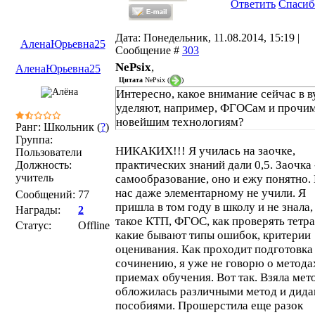
Ответить
Спасиб
Дата: Понедельник, 11.08.2014, 15:19 |
АленаЮрьевна25
Сообщение #
303
NePsix
,
АленаЮрьевна25
Цитата
NePsix
(
)
Интересно, какое внимание сейчас в в
уделяют, например, ФГОСам и прочи
новейшим технологиям?
Ранг: Школьник (
?
)
Группа:
НИКАКИХ!!! Я училась на заочке,
Пользователи
практических знаний дали 0,5. Заочка 
Должность:
учитель
самообразование, оно и ежу понятно.
нас даже элементарному не учили. Я
Сообщений:
77
пришла в том году в школу и не знала,
Награды:
2
такое КТП, ФГОС, как проверять тетра
Статус:
Offline
какие бывают типы ошибок, критерии
оценивания. Как проходит подготовка
сочинению, я уже не говорю о метода
приемах обучения. Вот так. Взяла мет
обложилась различными метод и дида
пособиями. Прошерстила еще разок