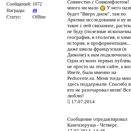
Совместно с Совкомфлотом!
Сообщений:
1072
много ни мало
У него наз
Награды:
40
будет "Вверх дном", там по
Статус:
Offline
Арктике исследования и ну в
такое с ней связанное, растек
не буду (полезные ископаемы
география, и геология, и хими
история, и профориентация...
даже школа французская (в
Дижоне) к нам подключилась
Одна из моих первых публик
не просто на этом сайте, а в
Инете, была именно на
Pedsovete.su. Меня тогда мно
здесь поддержали. Спасибо в
кто не разочаровал меня! Вс
люблю!
17.07.2014
Сообщение отредактировал
Кангизеруша
-
Четверг,
17.07.2014, 14:48