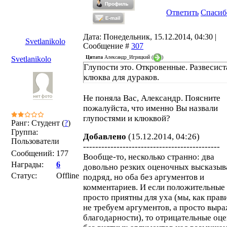
Ответить
Спасиб
Дата: Понедельник, 15.12.2014, 04:30 |
Svetlanikolo
Сообщение #
307
Цитата
Александр_Игрицкий
(
)
Svetlanikolo
Глупости это. Откровенные. Развесист
клюква для дураков.
Не поняла Вас, Александр. Поясните
пожалуйста, что именно Вы назвали
глупостями и клюквой?
Ранг: Студент (
?
)
Группа:
Добавлено
(15.12.2014, 04:26)
Пользователи
---------------------------------------------
Сообщений:
177
Вообще-то, несколько странно: два
Награды:
6
довольно резких оценочных высказыв
Статус:
Offline
подряд, но оба без аргументов и
комментариев. И если положительные
просто приятны для уха (мы, как прав
не требуем аргументов, а просто выр
благодарности), то отрицательные оц