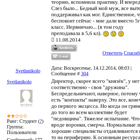
теорию, вспомнила практику. И впере
Слез было... Бедный мой муж, все выт
поддерживал как мог. Единственное, ч
беспокоит сейчас - мне дали вместо 5
класс. Нервничаю... (в том году
преподавала в 5,6 кл).
11.08.2014
Ответить
Спасиб
Дата: Воскресенье, 14.12.2014, 08:03 |
Svetlanikolo
Сообщение #
304
Директор, скорее всего "князёк", у не
Svetlanikolo
соответственно - своя "дружина".
Беспредельничают, наверное, потому 
есть "контакты" наверху. Это все, коне
до первого эксцесса. Но когда он грян
до того во всем коллективе будет
"педовщина". Тяжелое испытание. Что
Ранг: Студент (
?
)
вроде воронки, смерча. Нормальные 
Группа:
хорошие специалисты отдавливаются 
Пользователи
то на периферию. К основным ресурс
Сообщений:
177