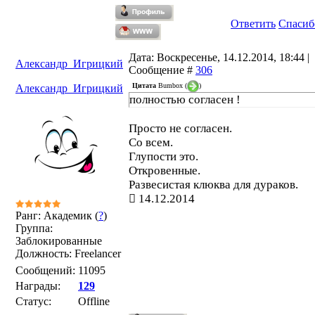
этих боях кому-то выгодно, что бы в
коллективе горели скандалы и было
Ответить
Спасиб
побольше бардака. Кто-то в темной в
ворует. Потом уворованное надо прята
Дата: Воскресенье, 14.12.2014, 18:44 |
тоже в скандалах. Потом в интриги
Александр_Игрицкий
Сообщение #
306
втягиваются дети и родители. И вся эт
Цитата
Bumbox
(
)
Александр_Игрицкий
может довольно долго смердеть.
полностью согласен !
Просто не согласен.
Со всем.
Глупости это.
Откровенные.
Развесистая клюква для дураков.
14.12.2014
Ранг: Академик (
?
)
Группа:
Заблокированные
Должность: Freelancer
Сообщений:
11095
Награды:
129
Статус:
Offline