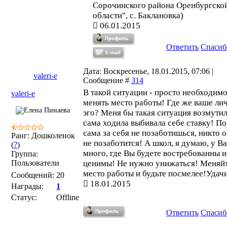
Сорочинского района Оренбургско
области", с. Баклановка)
06.01.2015
Ответить
Спасиб
Дата: Воскресенье, 18.01.2015, 07:06 |
valeri-e
Сообщение #
314
В такой ситуации - просто необходим
valeri-e
менять место работы! Где же ваше ли
эго? Меня бы такая ситуация возмутил
сама ходила выбивала себе ставку! По
сама за себя не позаботишься, никто о
Ранг: Дошколенок
не позаботится! А школ, я думаю, у В
(
?
)
много, где Вы будете востребованны и
Группа:
Пользователи
ценимы! Не нужно унижаться! Меняй
место работы и будьте посмелее!Удач
Сообщений:
20
18.01.2015
Награды:
1
Статус:
Offline
Ответить
Спасиб