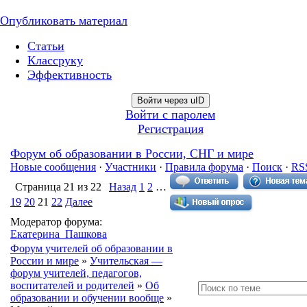
Опубликовать материал
Статьи
Классруку
Эффективность
Войти через uID
Войти с паролем
Регистрация
Форум об образовании в России, СНГ и мире
Новые сообщения
·
Участники
·
Правила форума
·
Поиск
·
RS
Страница
21
из
22
Назад
1
2
…
19
20
21
22
Далее
Модератор форума:
Екатерина_Пашкова
Форум учителей об образовании в
России и мире
»
Учительская —
форум учителей, педагогов,
воспитателей и родителей
»
Об
образовании и обучении вообще
»