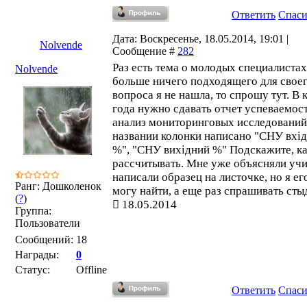
Ответить
Спас
Дата: Воскресенье, 18.05.2014, 19:01 |
Nolvende
Сообщение #
282
Раз есть тема о молодых специалистах
Nolvende
больше ничего подходящего для свое
вопроса я не нашла, то спрошу тут. В 
года нужно сдавать отчет успеваемос
анализ мониторинговых исследований
названии колонки написано "СНУ вхі
%", "СНУ вихідний %" Подскажите, ка
рассчитывать. Мне уже объясняли учи
написали образец на листочке, но я ег
Ранг: Дошколенок
могу найти, а еще раз спрашивать сты
(
?
)
18.05.2014
Группа:
Пользователи
Сообщений:
18
Награды:
0
Статус:
Offline
Ответить
Спас