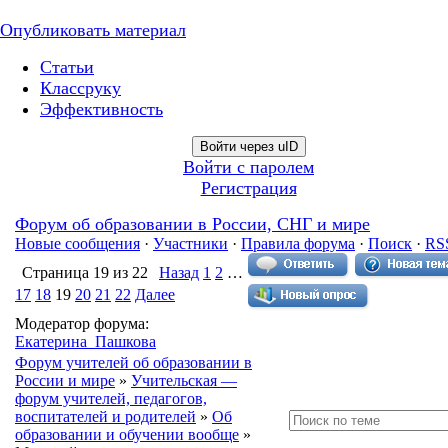
Опубликовать материал
Статьи
Классруку
Эффективность
Войти через uID
Войти с паролем
Регистрация
Форум об образовании в России, СНГ и мире
Новые сообщения
·
Участники
·
Правила форума
·
Поиск
·
RS
Страница
19
из
22
Назад
1
2
…
17
18
19
20
21
22
Далее
Модератор форума:
Екатерина_Пашкова
Форум учителей об образовании в
России и мире
»
Учительская —
форум учителей, педагогов,
воспитателей и родителей
»
Об
образовании и обучении вообще
»