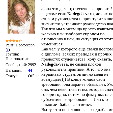
а она что делает, стесняюсь спросить?
в целом: если
Nadegda-vera
, до сих п
стилем руководства и проч тусит в шко
значит это устраивает руководство шк
Так что мы можем ща просто излиться
желчью или наоборот сиропом по
отношению к ней, но ситуация от этог
измениться.
Ранг: Профессор
Как чел, у которого еще свежи воспо
(
?
)
о дипломе, всяких преподах и прочих
Группа:
Пользователи
прелестях студенчетсва, хочу сказать,
Nadegda-vera
, не самый плохой
Сообщений:
2992
руководитель практики. А то, что она
Награды:
44
нерадивых студентов лично меня не
Статус:
Offline
возмущает))) В конце концов свои
требования она заранее объявляет. У
она, чем невнятная тетка, которая сна
говорит одно, потом по факту выставл
субъективные требования... Или кто
вымогает бабло за отметку.
Вы тут что поголовно все раздолбаями