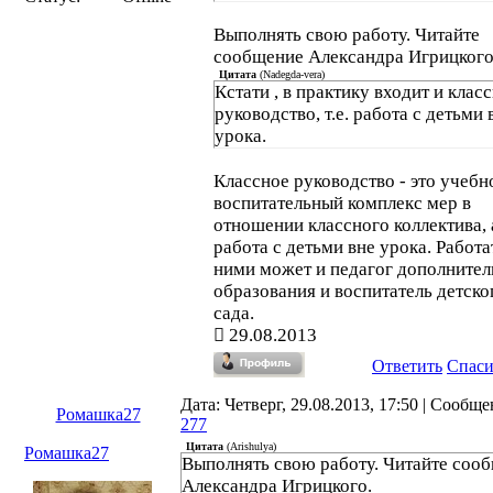
Выполнять свою работу. Читайте
сообщение Александра Игрицкого
Цитата
(
Nadegda-vera
)
Кстати , в практику входит и клас
руководство, т.е. работа с детьми 
урока.
Классное руководство - это учебн
воспитательный комплекс мер в
отношении классного коллектива, 
работа с детьми вне урока. Работа
ними может и педагог дополнител
образования и воспитатель детско
сада.
29.08.2013
Ответить
Спас
Дата: Четверг, 29.08.2013, 17:50 | Сообще
Ромашка27
277
Цитата
(
Arishulya
)
Ромашка27
Выполнять свою работу. Читайте соо
Александра Игрицкого.