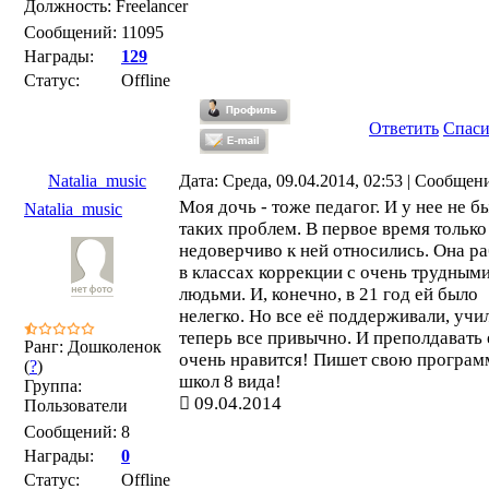
Должность: Freelancer
Сообщений:
11095
Награды:
129
Статус:
Offline
Ответить
Спас
Natalia_music
Дата: Среда, 09.04.2014, 02:53 | Сообщен
Моя дочь - тоже педагог. И у нее не б
Natalia_music
таких проблем. В первое время только
недоверчиво к ней относились. Она ра
в классах коррекции с очень трудным
людьми. И, конечно, в 21 год ей было
нелегко. Но все её поддерживали, учил
теперь все привычно. И преполдавать 
Ранг: Дошколенок
очень нравится! Пишет свою програм
(
?
)
школ 8 вида!
Группа:
09.04.2014
Пользователи
Сообщений:
8
Награды:
0
Статус:
Offline