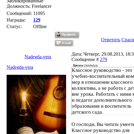
Заблокированные
Должность: Freelancer
Сообщений:
11095
Награды:
129
Статус:
Offline
Ответить
Спас
Дата: Четверг, 29.08.2013, 18:3
Nadegda-vera
Сообщение #
279
Цитата
(
Arishulya
)
Nadegda-vera
Классное руководство - это
учебно-воспитательный ком
мер в отношении классного
коллектива, а не работа с д
вне урока. Работать с ними
и педагог дополнительного
образования и воспитатель
детского сада.
О господи, Вы читать умеет
Классное руководство для