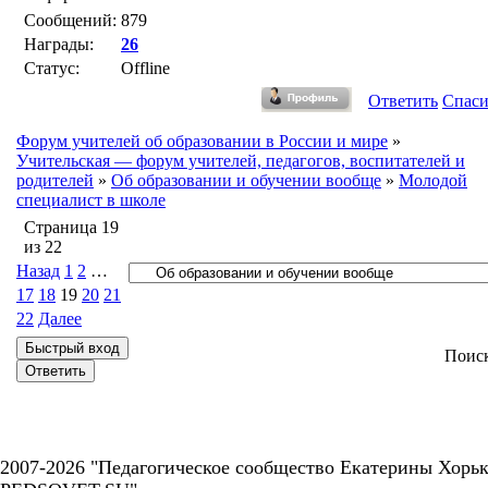
Сообщений:
879
Награды:
26
Статус:
Offline
Ответить
Спас
Форум учителей об образовании в России и мире
»
Учительская — форум учителей, педагогов, воспитателей и
родителей
»
Об образовании и обучении вообще
»
Молодой
специалист в школе
Страница
19
из
22
Назад
1
2
…
17
18
19
20
21
22
Далее
Поис
2007-2026 "Педагогическое сообщество Екатерины Хорьк