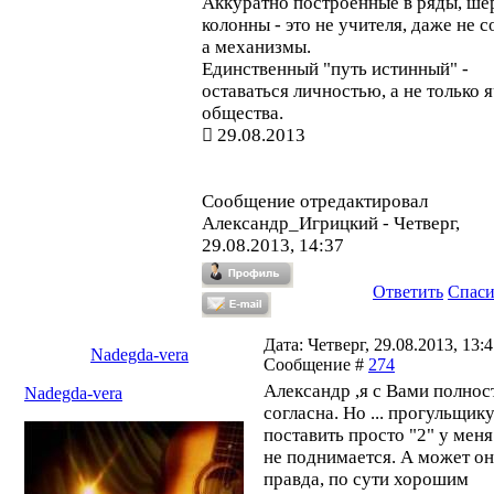
Аккуратно построенные в ряды, ше
колонны - это не учителя, даже не с
а механизмы.
Единственный "путь истинный" -
оставаться личностью, а не только 
общества.
29.08.2013
Сообщение отредактировал
Александр_Игрицкий
-
Четверг,
29.08.2013, 14:37
Ответить
Спас
Дата: Четверг, 29.08.2013, 13:4
Nadegda-vera
Сообщение #
274
Александр ,я с Вами полно
Nadegda-vera
согласна. Но ... прогульщик
поставить просто "2" у меня
не поднимается. А может он
правда, по сути хорошим