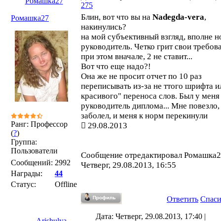
Ромашка27
275
Блин, вот что вы на
Nadegda-vera
,
Ромашка27
накинулись?
на мой субъективный взгляд, вполне 
руководитель. Четко грит свои требов
при этом вначале, 2 не ставит...
Вот что еще надо?!
Она же не просит отчет по 10 раз
переписывать из-за не ттого шрифта и
красивого" переноса слов. Был у меня
руководитель диплома... Мне повезло,
заболел, и меня к норм перекинули
Ранг: Профессор
29.08.2013
(
?
)
Группа:
Пользователи
Сообщение отредактировал
Ромашка2
Сообщений:
2992
Четверг, 29.08.2013, 16:55
Награды:
44
Статус:
Offline
Ответить
Спас
Дата: Четверг, 29.08.2013, 17:40 |
Arishulya