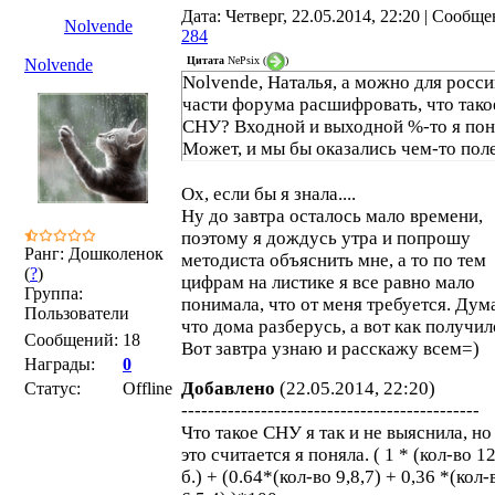
Дата: Четверг, 22.05.2014, 22:20 | Сообще
Nolvende
284
Цитата
NePsix
(
)
Nolvende
Nolvende, Наталья, а можно для росс
части форума расшифровать, что тако
СНУ? Входной и выходной %-то я понч
Может, и мы бы оказались чем-то пол
Ох, если бы я знала....
Ну до завтра осталось мало времени,
поэтому я дождусь утра и попрошу
Ранг: Дошколенок
методиста объяснить мне, а то по тем
(
?
)
цифрам на листике я все равно мало
Группа:
понимала, что от меня требуется. Дум
Пользователи
что дома разберусь, а вот как получил
Сообщений:
18
Вот завтра узнаю и расскажу всем=)
Награды:
0
Добавлено
(22.05.2014, 22:20)
Статус:
Offline
---------------------------------------------
Что такое СНУ я так и не выяснила, но
это считается я поняла. ( 1 * (кол-во 1
б.) + (0.64*(кол-во 9,8,7) + 0,36 *(кол-