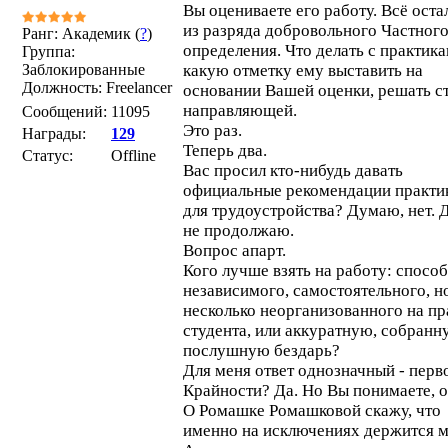
Вы оцениваете его работу. Всё оста
из разряда добровольного Частног
Ранг: Академик (
?
)
определения. Что делать с практик
Группа:
Заблокированные
какую отметку ему выставить на
Должность: Freelancer
основании Вашей оценки, решать с
направляющей.
Сообщений:
11095
Это раз.
Награды:
129
Теперь два.
Статус:
Offline
Вас просил кто-нибудь давать
официальные рекомендации практи
для трудоустройства? Думаю, нет. 
не продолжаю.
Вопрос апарт.
Кого лучше взять на работу: способ
независимого, самостоятельного, н
несколько неорганизованного на пр
студента, или аккуратную, собранн
послушную бездарь?
Для меня ответ однозначный - перв
Крайности? Да. Но Вы понимаете, о
О Ромашке Ромашковой скажу, что
именно на исключениях держится м