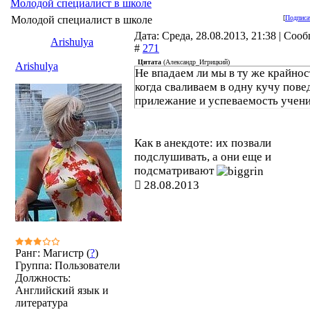
Молодой специалист в школе
Молодой специалист в школе
[
Подписа
Дата: Среда, 28.08.2013, 21:38 | Соо
Arishulya
#
271
Цитата
(
Александр_Игрицкий
)
Arishulya
Не впадаем ли мы в ту же крайнос
когда сваливаем в одну кучу пове
прилежание и успеваемость учен
Как в анекдоте: их позвали
подслушивать, а они еще и
подсматривают
28.08.2013
Ранг: Магистр (
?
)
Группа: Пользователи
Должность:
Английский язык и
литература