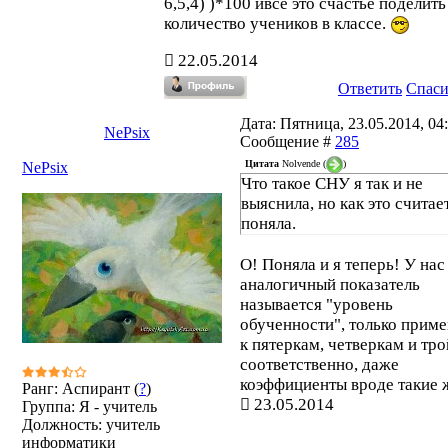
6,5,4) )*100 ивсе это счастье поделить
количество учеников в классе.
22.05.2014
Ответить
Спас
Дата: Пятница, 23.05.2014, 04:
NePsix
Сообщение #
285
Цитата
Nolvende
(
)
NePsix
Что такое СНУ я так и не
выяснила, но как это считае
поняла.
О! Поняла и я теперь! У нас
аналогичный показатель
называется "уровень
обученности", только приме
к пятеркам, четверкам и тр
соответственно, даже
коэффициенты вроде такие 
Ранг: Аспирант (
?
)
23.05.2014
Группа: Я - учитель
Должность: учитель
информатики