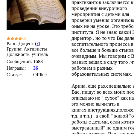
практикантов заключается в
проведении внеурочного
мероприятия с детьми для
проверки умения организов
оных не на уроке. Это треб
института. Я не знаю какой
директор , но то что Вы дал
Ранг: Доцент (
?
)
воспитательного процесса в
Группа: Активисты
всё больше и больше станов
Должность: учитель
очевидным. Мы говорим с 
Сообщений:
1688
разных вещах,в силу того ,ч
работаем в разных
Награды:
36
образовательных системах.
Статус:
Offline
Арина, ещё раз,специально 
Вас, пишу: во всех моих пос
описываю не " сухое" как на
это можно вычитать в
книгах,инструкциях,положе
т.д. и т.п.) , а свой " живой 
работы с детьми, если хотит
выстраданный" не одним го
работы в школе. Все ,кто чи