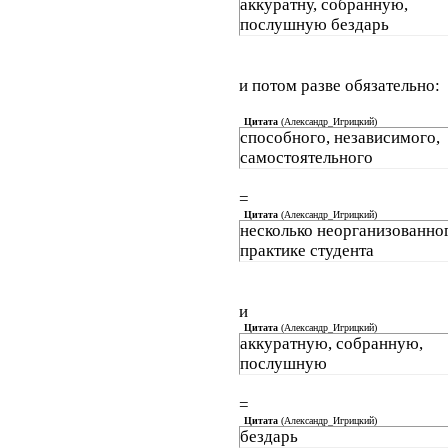
аккуратну, собранную,
послушную бездарь
и потом разве обязательно:
Цитата
(
Александр_Игрицкий
)
способного, независимого,
самостоятельного
=
Цитата
(
Александр_Игрицкий
)
несколько неорганизованно
практике студента
и
Цитата
(
Александр_Игрицкий
)
аккуратную, собранную,
послушную
=
Цитата
(
Александр_Игрицкий
)
бездарь