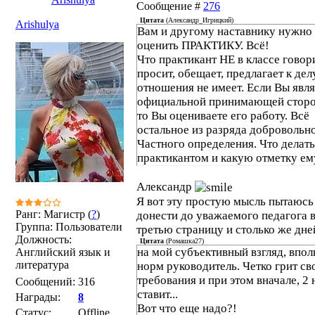
Сообщение #
276
Цитата
(
Александр_Игрицкий
)
Arishulya
Вам и другому наставнику нужно
оценить ПРАКТИКУ. Всё!
Что практикант НЕ в классе говори
просит, обещает, предлагает к дел
отношения не имеет. Если Вы явля
официальной принимающей сторо
то Вы оцениваете его работу. Всё
остальное из разряда добровольн
Частного определения. Что делать
практикантом и какую отметку ем
выставить на основании Вашей оц
решать стороне направляющей.
Александр
Я вот эту простую мысль пытаюсь
Ранг: Магистр (
?
)
донести до уважаемого педагога 
Группа: Пользователи
третью страницу и столько же дне
Должность:
Цитата
(
Ромашка27
)
на мой субъективный взгляд, впол
Английский язык и
литература
норм руководитель. Четко грит св
требования и при этом вначале, 2 
Сообщений:
316
ставит...
Награды:
8
Вот что еще надо?!
Статус:
Offline