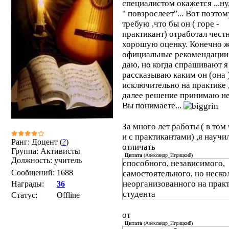
специалистом окажется ...ну
" повзрослеет"... Вот поэтом
требую ,что бы он ( горе -
практикант) отработал чест
хорошую оценку. Конечно ж
официальные рекомендации 
даю, но когда спрашивают я
рассказываю каким он (она 
исключительно на практике ,
далее решение принимаю не 
Вы понимаете...
За много лет работы ( в том
и с практикантами) ,я научи
Ранг: Доцент (
?
)
отличать
Группа: Активисты
Цитата
(
Александр_Игрицкий
)
Должность: учитель
способного, независимого,
Сообщений:
1688
самостоятельного, но неско
неорганизованного на прак
Награды:
36
студента
Статус:
Offline
от
Цитата
(
Александр_Игрицкий
)