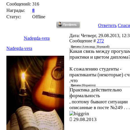
Сообщений:
316
Награды:
8
Статус:
Offline
Ответить
Спас
Дата: Четверг, 29.08.2013, 12:3
Nadegda-vera
Сообщение #
272
Цитата
(
Александр_Игрицкий
)
Nadegda-vera
Какая связь между прогула
практики и цветом диплома
К сожалению студенты -
практиканты (некоторые) с
,что
Цитата
(
Hispanista
)
Практика действительно
формальность
, поэтому бывают ситуации
описанные в посте №249 . . .
29.08.2013