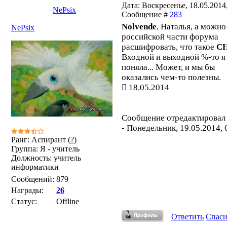
Дата: Воскресенье, 18.05.2014,
NePsix
Сообщение #
283
Nolvende
, Наталья, а можно
NePsix
российской части форума
расшифровать, что такое
С
Входной и выходной %-то я
поняла... Может, и мы бы
оказались чем-то полезны.
18.05.2014
Сообщение отредактирова
-
Понедельник, 19.05.2014, 
Ранг: Аспирант (
?
)
Группа: Я - учитель
Должность: учитель
информатики
Сообщений:
879
Награды:
26
Статус:
Offline
Ответить
Спас