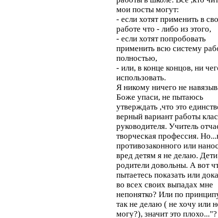
мои посты могут:
- если хотят применить в св
работе что - либо из этого,
- если хотят попробовать
применить всю систему раб
полностью,
- или, в конце концов, ни чег
использовать.
Я никому ничего не навязыв
Боже упаси, не пытаюсь
утверждать ,что это единст
верный вариант работы кла
руководителя. Учитель отча
творческая профессия. Но..
противозаконного или нано
вред детям я не делаю. Дети
родители довольны. А вот ч
пытаетесь показать или док
во всех своих выпадах мне
непонятко? Или по принципу
так не делаю ( не хочу или н
могу?), значит это плохо..."?