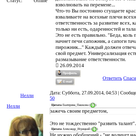
Статус:
Offline
взволновать на перемене...
Что-то Вы постоянно сгущаете крас
взваливаете на всехные плечи всех
ответственность за развитие всех, к
только ни есть, одаренностей и тала
Это не есть правильно. "Беда, коль 
начнет печи сапожник, а сапоги тач
пирожник..." Каждый должен отвеча
свой предмет. Универсализация ест
размазывание ответственности.
26.09.2014
Ответить
Спас
Дата: Суббота, 27.09.2014, 04:53 | Сообщ
Нелли
50
Цитата
Екатерина_Пашкова
(
)
Нелли
зажечь своим предметом,
Это не тождественно "развить талант".
Цитата
Александр_Игрицкий
(
)
Не нужно обобщений - "не волнует на