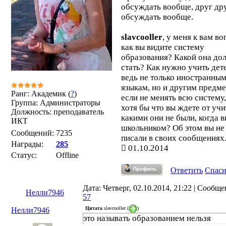
обсуждать вообще, друг дру
обсуждать вообще.
slavcooller
, у меня к вам во
как вы видите систему
образования? Какой она до
стать? Как нужно учить дет
ведь не только иностранны
языкам, но и другим предм
Ранг: Академик (
?
)
если не менять всю систему,
Группа: Администраторы
хотя бы что вы ждете от учи
Должность: преподаватель
какими они не были, когда 
ИКТ
школьником? Об этом вы не
Сообщений:
7235
писали в своих сообщениях
Награды:
285
01.10.2014
Статус:
Offline
Ответить
Спас
Дата: Четверг, 02.10.2014, 21:22 | Сообще
Нелли7946
57
Цитата
slavcooller
(
)
Нелли7946
это называть образованием нельзя