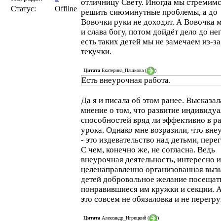
отличницу Свету. Иногда мы стремим
Статус:
Offline
решить сиюминутные проблемы, а до
Вовочки руки не доходят. А Вовочка 
и слава богу, потом дойдёт дело до нег
есть таких детей мы не замечаем из-за
текучки.
Цитата
Екатерина_Пашкова
(
)
Есть внеурочная работа.
Да я и писала об этом ранее. Высказал
мнение о том, что развитие индивиду
способностей вряд ли эффективно в р
урока. Однако мне возразили, что вне
- это издевательство над детьми, пере
С чем, конечно же, не согласна. Ведь
внеурочная деятельность, интересно и
целенаправленно организованная выз
детей добровольное желание посещат
понравившиеся им кружки и секции. А
это совсем не обязаловка и не перегру
Цитата
Александр_Игрицкий
(
)