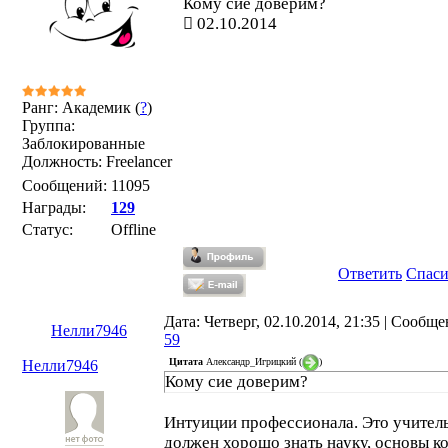
Кому сие доверим?
02.10.2014
Ранг: Академик (
?
)
Группа:
Заблокированные
Должность: Freelancer
Сообщений:
11095
Награды:
129
Статус:
Offline
Ответить
Спас
Дата: Четверг, 02.10.2014, 21:35 | Сообще
Нелли7946
59
Цитата
Александр_Игрицкий
(
)
Нелли7946
Кому сие доверим?
Интуиции профессионала. Это учител
должен хорошо знать науку, основы к