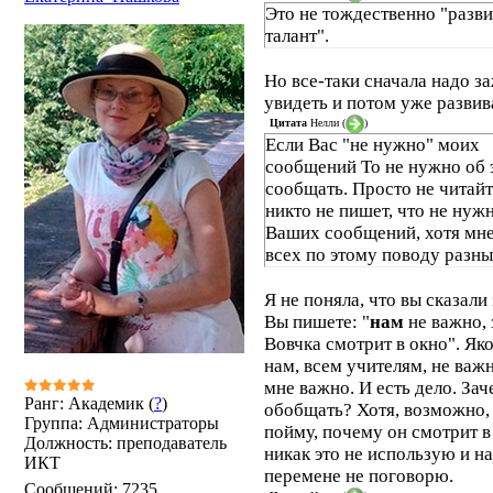
Это не тождественно "разви
талант".
Но все-таки сначала надо з
увидеть и потом уже развив
Цитата
Нелли
(
)
Если Вас "не нужно" моих
сообщений То не нужно об 
сообщать. Просто не читайт
никто не пишет, что не нуж
Ваших сообщений, хотя мне
всех по этому поводу разны
Я не поняла, что вы сказали 
Вы пишете: "
нам
не важно,
Вовчка смотрит в окно". Як
нам, всем учителям, не важ
мне важно. И есть дело. Зач
Ранг: Академик (
?
)
обобщать? Хотя, возможно, 
Группа: Администраторы
пойму, почему он смотрит в
Должность: преподаватель
никак это не использую и на
ИКТ
перемене не поговорю.
Сообщений:
7235