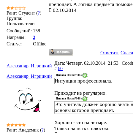
преподаёт. А логика предмета поможе
02.10.2014
Ранг: Студент (
?
)
Группа:
Пользователи
Сообщений:
158
Награды:
2
Статус:
Offline
Ответить
Спас
Дата: Четверг, 02.10.2014, 21:53 | Соо
Александр_Игрицкий
#
60
Цитата
Нелли7946
(
)
Александр_Игрицкий
Интуиции профессионала.
Приходит не регулярно.
Цитата
Нелли7946
(
)
Это учитель должен хорошо знать н
основы которой преподаёт.
Хорошо - это на четыре.
Только на пять с плюсом!
Ранг: Академик (
?
)