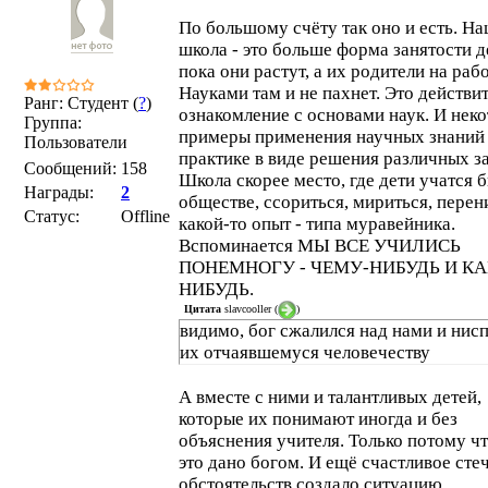
По большому счёту так оно и есть. Н
школа - это больше форма занятости д
пока они растут, а их родители на рабо
Науками там и не пахнет. Это действи
Ранг: Студент (
?
)
ознакомление с основами наук. И нек
Группа:
примеры применения научных знаний
Пользователи
практике в виде решения различных за
Сообщений:
158
Школа скорее место, где дети учатся б
Награды:
2
обществе, ссориться, мириться, перен
Статус:
Offline
какой-то опыт - типа муравейника.
Вспоминается МЫ ВСЕ УЧИЛИСЬ
ПОНЕМНОГУ - ЧЕМУ-НИБУДЬ И КА
НИБУДЬ.
Цитата
slavcooller
(
)
видимо, бог сжалился над нами и нис
их отчаявшемуся человечеству
А вместе с ними и талантливых детей,
которые их понимают иногда и без
объяснения учителя. Только потому ч
это дано богом. И ещё счастливое сте
обстоятельств создало ситуацию