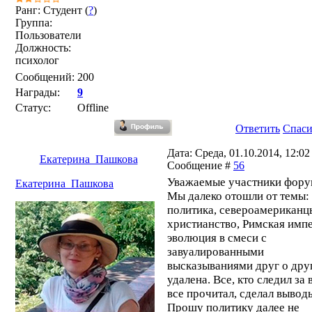
Ранг: Студент (
?
)
Группа:
Пользователи
Должность:
психолог
Сообщений:
200
Награды:
9
Статус:
Offline
Ответить
Спас
Дата: Среда, 01.10.2014, 12:02 
Екатерина_Пашкова
Сообщение #
56
Уважаемые участники фору
Екатерина_Пашкова
Мы далеко отошли от темы:
политика, североамериканц
христианство, Римская импе
эволюция в смеси с
завуалированными
высказываниями друг о дру
удалена. Все, кто следил за 
все прочитал, сделал выводы
Прошу политику далее не