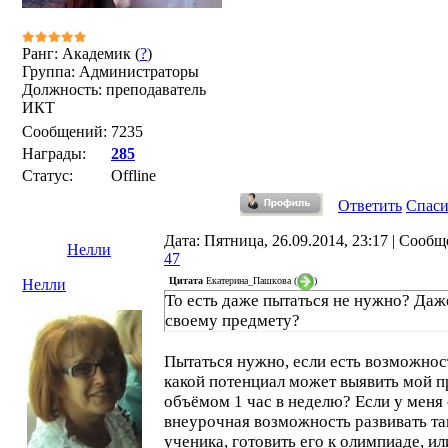
Ранг: Академик (
?
)
Группа: Администраторы
Должность: преподаватель
ИКТ
Сообщений:
7235
Награды:
285
Статус:
Offline
Ответить
Спас
Дата: Пятница, 26.09.2014, 23:17 | Сообщ
Нелли
47
Цитата
Екатерина_Пашкова
(
)
Нелли
То есть даже пытаться не нужно? Даж
своему предмету?
Пытаться нужно, если есть возможнос
какой потенциал может выявить мой 
объёмом 1 час в неделю? Если у меня 
внеурочная возможность развивать та
ученика, готовить его к олимпиаде, ил