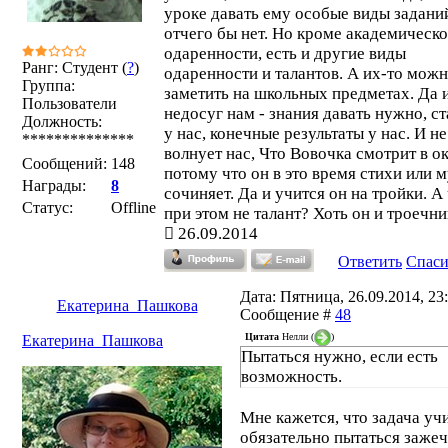
уроке давать ему особые виды заданий
отчего бы нет. Но кроме академическ
одаренности, есть и другие виды
Ранг: Студент (
?
)
одаренности и талантов. А их-то можн
Группа:
заметить на школьных предметах. Да 
Пользователи
недосуг нам - знания давать нужно, с
Должность:
у нас, конечные результаты у нас. И не
**************
волнует нас, Что Вовочка смотрит в ок
Сообщений:
148
потому что он в это время стихи или 
Награды:
8
сочиняет. Да и учится он на тройки. А
Статус:
Offline
при этом не талант? Хоть он и троечни
26.09.2014
Ответить
Спас
Дата: Пятница, 26.09.2014, 23:
Екатерина_Пашкова
Сообщение #
48
Цитата
Нелли
(
)
Екатерина_Пашкова
Пытаться нужно, если есть
возможность.
Мне кажется, что задача учи
обязательно пытаться зажеч