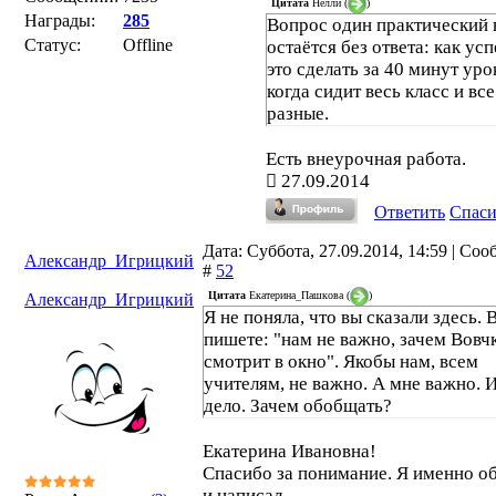
Цитата
Нелли
(
)
Награды:
285
Вопрос один практический 
Статус:
Offline
остаётся без ответа: как усп
это сделать за 40 минут уро
когда сидит весь класс и все
разные.
Есть внеурочная работа.
27.09.2014
Ответить
Спас
Дата: Суббота, 27.09.2014, 14:59 | Со
Александр_Игрицкий
#
52
Цитата
Екатерина_Пашкова
(
)
Александр_Игрицкий
Я не поняла, что вы сказали здесь. 
пишете: "нам не важно, зачем Вовч
смотрит в окно". Якобы нам, всем
учителям, не важно. А мне важно. И
дело. Зачем обобщать?
Екатерина Ивановна!
Спасибо за понимание. Я именно об
и написал.