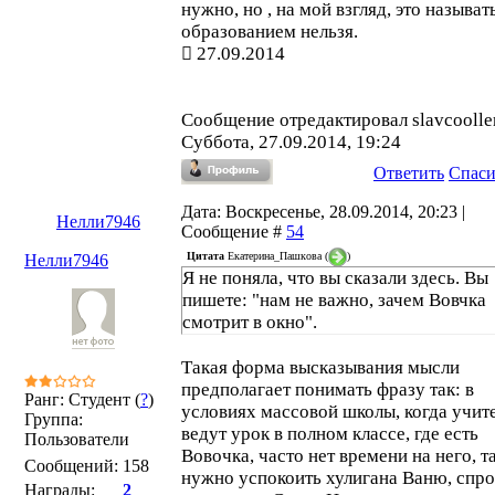
нужно, но , на мой взгляд, это называт
образованием нельзя.
27.09.2014
Сообщение отредактировал
slavcoolle
Суббота, 27.09.2014, 19:24
Ответить
Спас
Дата: Воскресенье, 28.09.2014, 20:23 |
Нелли7946
Сообщение #
54
Цитата
Екатерина_Пашкова
(
)
Нелли7946
Я не поняла, что вы сказали здесь. Вы
пишете: "нам не важно, зачем Вовчка
смотрит в окно".
Такая форма высказывания мысли
предполагает понимать фразу так: в
Ранг: Студент (
?
)
условиях массовой школы, когда учит
Группа:
ведут урок в полном классе, где есть
Пользователи
Вовочка, часто нет времени на него, т
Сообщений:
158
нужно успокоить хулигана Ваню, спро
Награды:
2