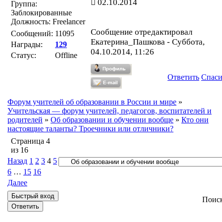
02.10.2014
Группа:
Заблокированные
Должность: Freelancer
Сообщение отредактировал
Сообщений:
11095
Екатерина_Пашкова
-
Суббота,
Награды:
129
04.10.2014, 11:26
Статус:
Offline
Ответить
Спас
Форум учителей об образовании в России и мире
»
Учительская — форум учителей, педагогов, воспитателей и
родителей
»
Об образовании и обучении вообще
»
Кто они
настоящие таланты? Троечники или отличники?
Страница
4
из
16
Назад
1
2
3
4
5
6
…
15
16
Далее
Поис