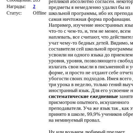
репликой абсолютно согласен. некото
Награды:
2
предметы я немедленно удалил бы из
Статус:
Offline
школьной программы, ибо их препода
самая ничтожная форма профанации.
Например, изучение иностранных язы
что-то с чем-то, и, тем не менее, всем
наплевать, все считают, что действите
учат чему-то бедных детей. Видимо, 
составители сей школьной программы
усвоили ни одного языка до приемлем
уровня, уровня, позволяющего свобо
излагать свои мысли в письменной и 
форме, и просто не отдают себе отчета
убогости своих подходов. Имея всего
три урока в неделю, только гений выу
иностранный язык. Для его усвоение
систематические ежедневные
заняти
присмотром опытного, искушенного
преподавателя. Уча же язык так , как э
принято в школе, 99,9% учеников обр
на неминуемый провал.
Ну или возьмем любимый предмет