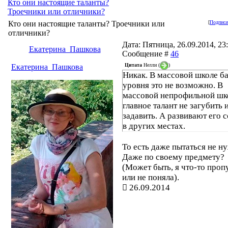
Кто они настоящие таланты?
Троечники или отличники?
Кто они настоящие таланты? Троечники или
[
Подписа
отличники?
Дата: Пятница, 26.09.2014, 23:
Екатерина_Пашкова
Сообщение #
46
Цитата
Нелли
(
)
Екатерина_Пашкова
Никак. В массовой школе б
уровня это не возможно. В
массовой непрофильной шк
главное талант не загубить 
задавить. А развивают его 
в других местах.
То есть даже пытаться не н
Даже по своему предмету?
(Может быть, я что-то проп
или не поняла).
26.09.2014