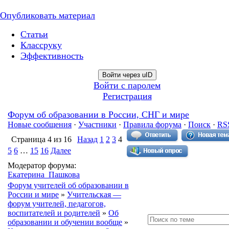
Опубликовать материал
Статьи
Классруку
Эффективность
Войти через uID
Войти с паролем
Регистрация
Форум об образовании в России, СНГ и мире
Новые сообщения
·
Участники
·
Правила форума
·
Поиск
·
RS
Страница
4
из
16
Назад
1
2
3
4
5
6
…
15
16
Далее
Модератор форума:
Екатерина_Пашкова
Форум учителей об образовании в
России и мире
»
Учительская —
форум учителей, педагогов,
воспитателей и родителей
»
Об
образовании и обучении вообще
»