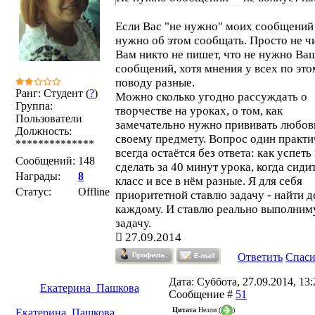
Если Вас "не нужно" моих сообщений
нужно об этом сообщать. Просто не чи
Вам никто не пишет, что не нужно Ва
сообщений, хотя мнения у всех по эт
поводу разные.
Ранг: Студент (
?
)
Можно сколько угодно рассуждать о
Группа:
творчестве на уроках, о том, как
Пользователи
замечательно нужно прививать любов
Должность:
своему предмету. Вопрос один практ
**************
всегда остаётся без ответа: как успеть 
Сообщений:
148
сделать за 40 минут урока, когда сиди
Награды:
8
класс и все в нём разные. Я для себя
Статус:
Offline
приоритетной ставлю задачу - найти д
каждому. И ставлю реально выполни
задачу.
27.09.2014
Ответить
Спас
Дата: Суббота, 27.09.2014, 13:2
Екатерина_Пашкова
Сообщение #
51
Цитата
Нелли
(
)
Екатерина_Пашкова