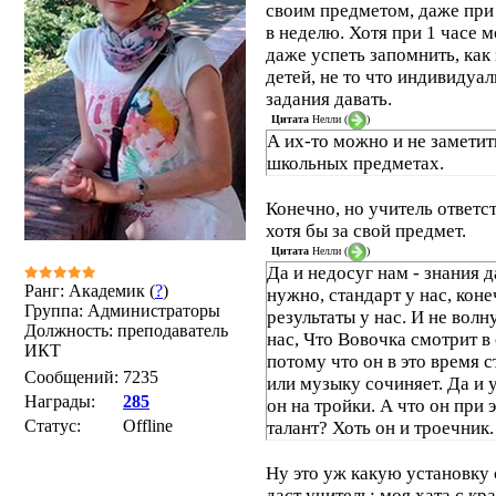
своим предметом, даже при 
в неделю. Хотя при 1 часе 
даже успеть запомнить, как 
детей, не то что индивидуа
задания давать.
Цитата
Нелли
(
)
А их-то можно и не заметит
школьных предметах.
Конечно, но учитель ответс
хотя бы за свой предмет.
Цитата
Нелли
(
)
Да и недосуг нам - знания д
Ранг: Академик (
?
)
нужно, стандарт у нас, кон
Группа: Администраторы
результаты у нас. И не волн
Должность: преподаватель
нас, Что Вовочка смотрит в 
ИКТ
потому что он в это время 
Сообщений:
7235
или музыку сочиняет. Да и 
Награды:
285
он на тройки. А что он при 
Статус:
Offline
талант? Хоть он и троечник.
Ну это уж какую установку 
даст учитель: моя хата с кр