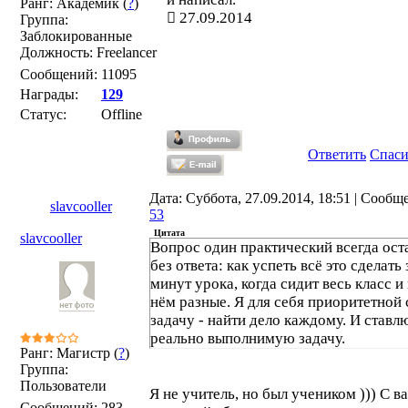
Ранг: Академик (
?
)
27.09.2014
Группа:
Заблокированные
Должность: Freelancer
Сообщений:
11095
Награды:
129
Статус:
Offline
Ответить
Спас
Дата: Суббота, 27.09.2014, 18:51 | Сообщ
slavcooller
53
Цитата
slavcooller
Вопрос один практический всегда ост
без ответа: как успеть всё это сделать 
минут урока, когда сидит весь класс и 
нём разные. Я для себя приоритетной
задачу - найти дело каждому. И ставл
реально выполнимую задачу.
Ранг: Магистр (
?
)
Группа:
Пользователи
Я не учитель, но был учеником ))) С в
Сообщений:
283