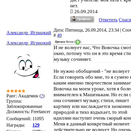
нет.
26.09.2014
Ответить
Спас
Дата: Пятница, 26.09.2014, 23:34 | Со
Александр_Игрицкий
#
49
Цитата
Нелли
(
)
Александр_Игрицкий
И не волнует нас, Что Вовочка смот
окно, потому что он в это время ст
музыку сочиняет.
Не нужно обобщений - "не волнует 
Если говорить обо мне, то я сумею 
каким именно творчеством занимае
Вовочка на моем уроке, хотя я боле
внимателен к Машенькам. Но если 
Ранг: Академик (
?
)
она сочиняет музыку, стихи, пишет
Группа:
картину или наслаждается заоконн
Заблокированные
Должность: Freelancer
природой и тихо вздыхает, то этой
идиллии наступит очень скорый кон
Сообщений:
11095
Меня в данный конкретный момент 
Награды:
129
действительно не волнует. Но очен