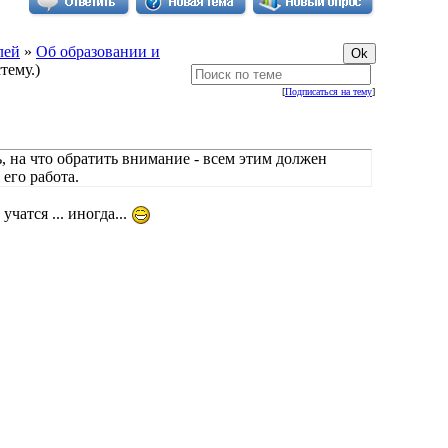
лей
»
Об образовании и
тему.)
[
Подписаться на тему
]
ь, на что обратить внимание - всем этим должен
 его работа.
чатся ... иногда...