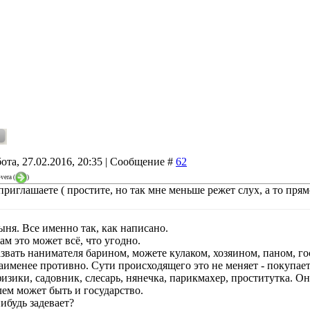
ота, 27.02.2016, 20:35 | Сообщение #
62
vera
(
)
приглашаете ( простите, но так мне меньше режет слух, а то п
ыня. Все именно так, как написано.
ам это может всё, что угодно.
звать нанимателя барином, можете кулаком, хозяином, паном, г
аименее противно. Сути происходящего это не меняет - покупает
изики, садовник, слесарь, нянечка, парикмахер, проститутка. О
ем может быть и государство.
ибудь задевает?