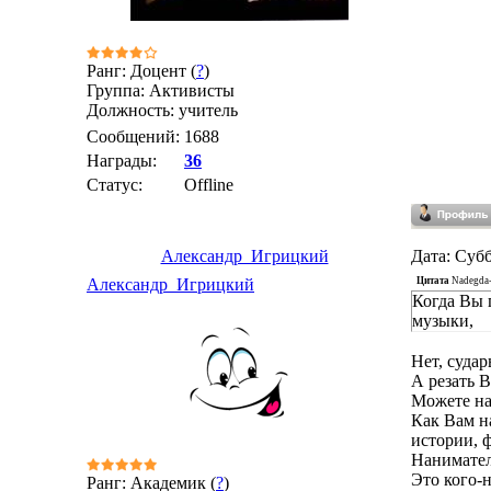
Ранг: Доцент (
?
)
Группа: Активисты
Должность: учитель
Сообщений:
1688
Награды:
36
Статус:
Offline
Александр_Игрицкий
Дата: Субб
Цитата
Nadegda-
Александр_Игрицкий
Когда Вы 
музыки,
Нет, судар
А резать В
Можете на
Как Вам н
истории, ф
Нанимател
Это кого-н
Ранг: Академик (
?
)