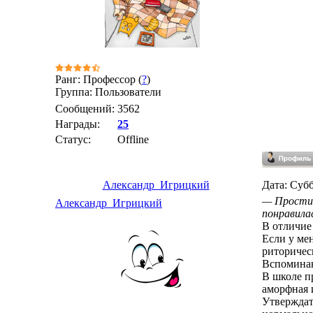
Ранг: Профессор (
?
)
Группа: Пользователи
Сообщений:
3562
Награды:
25
Статус:
Offline
Александр_Игрицкий
Дата: Субб
— Простит
Александр_Игрицкий
понравилас
В отличие
Если у ме
риторичес
Вспоминаю
В школе п
аморфная 
Утверждат