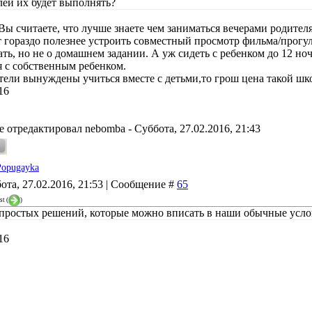
елей их будет выполнять?
Вы считаете, что лучше знаете чем заниматься вечерами родител
 гораздо полезнее устроить совместный просмотр фильма/прогул
ать, но не о домашнем задании. А уж сидеть с ребенком до 12 
 с собственным ребенком.
тели вынуждены учиться вместе с детьми,то грош цена такой шк
16
е отредактировал
nebomba
-
Суббота, 27.02.2016, 21:43
Popugayka
ота, 27.02.2016, 21:53 | Сообщение #
65
st
(
)
 простых решений, которые можно вписать в наши обычные усло
16