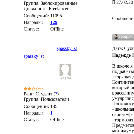
27.02.20
Группа: Заблокированные
Должность: Freelancer
Сообщений:
11095
Сообщени
Награды:
129
Статус:
Offline
spassky_st
Дата: Субб
Надежде-В
spassky_st
В школе я 
подрабаты
«горящая 
Континген
который ос
врассыпну
Ранг: Студент (
?
)
умудрялись
Группа: Пользователи
Поскольку
Сообщений:
135
«школьная
Награды:
1
своим «фе
Статус:
Offline
«тормозит
Предметов
минимуму.