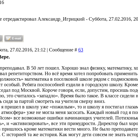
16
е отредактировал
Александр_Игрицкий
-
Суббота, 27.02.2016, 2
ота, 27.02.2016, 21:12 | Сообщение #
63
ере.
преподавал. В 50 лет пошел. Хорошо знал физику, математику, х
вал репетиторством. Но всё время хотел попробовать применить 
должность» математика в поселковой школе рядом с подмосковн
т особый. Ребята поспособней ездили в городскую школу. Кроме 
едал под Москвой. Короче говоря, если, допустим, просишь подо
ю, это считалось «западло». Время было такое. В классе сидели
 сидя за партой смотреть на учителя сверху вниз.
 я пришел в школу уже «пожилым», то и школу я постигал глаза
 атмосфера» уже не могла меня засосать. Каждый новый год я по
йсом» все возможные ошибки начинающих учителей. Потихоньку
ь», и «активизировать», все эти примудрости. Директор был хо
 пришлось кроме математики вести много. Не было преподавател
 С историей та же история. Как могут дети совсем не знать ист