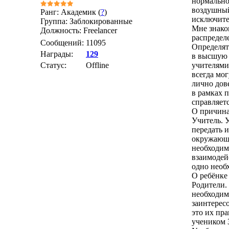
нормальног
воздушный
Ранг: Академик (
?
)
исключите
Группа: Заблокированные
Мне знако
Должность: Freelancer
распредел
Сообщений:
11095
Определят
Награды:
129
в высшую 
Статус:
Offline
учителями
всегда мо
лично дов
в рамках п
справляетс
О причина
Учитель. 
передать 
окружающе
необходим
взаимодей
одно необх
О ребёнке 
Родители.
необходим
заинтерес
это их пр
учеником 