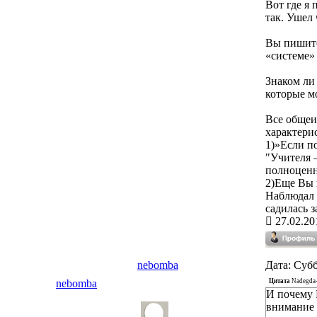
Вот где я
так. Ушел 
Вы пишите,
«системе»
Знаком ли
которые м
Все общеи
характери
1)»Если по
"Учителя –
полноценн
2)Еще Вы 
Наблюдал 
садилась з
27.02.20
nebomba
Дата: Субб
Цитата
Nadegda-
nebomba
И почему 
внимание н