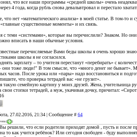
 понял, что все наши программы «средней школы» очень неадекв
через 4 года, когда рубль снова девальвтровал и перестало хватат
 что нет «математического анализа» в моей статье. В том-то и 
 «главные существенные моменты» и их связь.
 я с теми «системами», которые вы перечислили? Знаком. Но он
ожно вписать в наши обычные условия.
звестные перечисляемые Вами беды школы я очень хорошо зна
стиками школы я не согласился.
днять зарплату – то учителя перестанут «перебирать» с количест
 они тоже люди!" В том смысле, что «много денег не бывает». М
ых часов. После урока или «пары» надо восстановиться и подго
пишите, что проверка тетрадей вас «не грузит».
я такую семейную картину у моих друзей. Жена, учительница ру
а свои стопки тетрадей, а муж, укачивая дочку, причитал: «Сиро
16
ота, 27.02.2016, 21:34 | Сообщение #
64
vera
(
)
Вы решили, что если родители приходят домой , пусть и после 
а то как учится ребёнок? Или сегодня свободен - буду выполнять