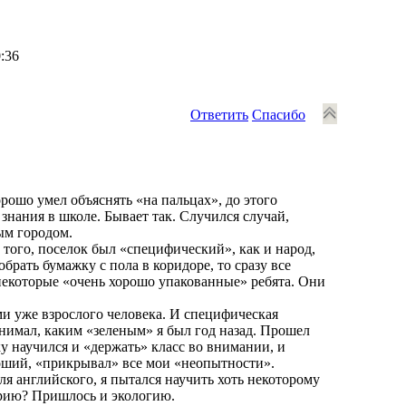
0:36
Ответить
Спасибо
орошо умел объяснять «на пальцах», до этого
знания в школе. Бывает так. Случился случай,
ым городом.
того, поселок был «специфический», как и народ,
брать бумажку с пола в коридоре, то сразу все
 некоторые «очень хорошо упакованные» ребята. Они
ми уже взрослого человека. И специфическая
нимал, каким «зеленым» я был год назад. Прошел
 научился и «держать» класс во внимании, и
роший, «прикрывал» все мои «неопытности».
я английского, я пытался научить хоть некоторому
орию? Пришлось и экологию.