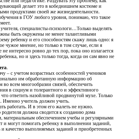
стве или педагогике. Раздувать эту проблему, как
дувающий делает это в кобеднишнем костюме и
ными продуктами своей же жизнедеятельности.
бучения в ГОУ любого уровня, понимаю, что такое
меет.
, учителя, специалисты-психологи…Только выделять
олжны быть окружены не менее талантливыми
ему ребенку и его способностям скажу лишь одно: я
 чужое мнение, но только в том случае, если я
не интересно ровно до тех пор, пока оно излагается
ебенка, но и здесь только тогда, когда он сам явно не
era
.
чу – с учетом возрастных особенностей учеников
рсонально им обработанную информацию об
во всем многообразии связей, обеспечить
ния в социум и толерантного и эффективного
, что ответить назойливой продвинутой мухе. Только
а. Именно учитель должен учить.
ть работать. И в этом его жалеть не нужно.
 родителя должна сводится к созданию дома
и, материальным обеспечением учебы и регулярными
т и могут помогать ребенку в выполнении заданий,
нь и качество выполняемых заданий и приобретенных