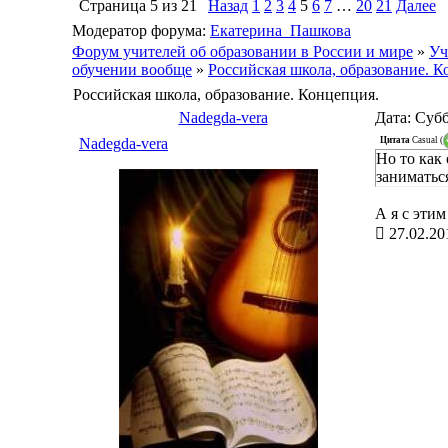
Страница
5
из
21
Назад
1
2
3
4
5
6
7
…
20
21
Далее
Модератор форума:
Екатерина_Пашкова
Форум учителей об образовании в России и мире
»
Уч
обучении вообще
»
Российская школа, образование. К
Российская школа, образование. Концепция.
Nadegda-vera
Дата: Субб
Цитата
Casual
(
Nadegda-vera
Но то как
заниматься
А я с этим
27.02.20