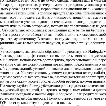
о человека. И для этого не нужно специализироваться в учитель
 шар, до неприличных размеров можно при одном условии: раз
льно у себя над головой, первоначально наполнив шарик конеч
мы многие принципы, я хорошо представляю себе организацию о
ение часов по предметам. Но это никакого отношения к теме не и
ь способности учеников должны очень многие люди – родители
касту нужно очень осторожно, потому что талантливые дети д
. Относительно отношения к отношению кого бы то ни было к мо
гу быть достаточно объективным, чтобы принять к сведению любое
еряю этому источнику. В остальных случая стороннее мнение мне 
риличия. Как только этикет нарушен, я жестко встану на защиту р
я.
х несовершенства системы образования, упомянутых
Nadegda-v
Учитель должен профессионально выполнять свою основную зада
им и научить использовать достоверную, профессионально и пе
м мире с целью формирования правильных представлений о нем 
ый уровень знаний, умений и навыков для оптимального вхожде
ствия с ним. Учитель с таким уровнем подготовки всегда найдёт
одимое условие: всё это сначала, а потом достойная оплата труд
ничего не скажу, кроме того, что любой ребёнок должен привыка
 По моему глубочайшему убеждению роль среднестатистического
ых условий для занятий, контролю за моральным обликом дитят
ованными беседами о нашем мире и об учёбе. Если родители хотя
аво, но никак не обязанность. Полную ответственность за урове
ЗУН несет исключительно учитель и школа.