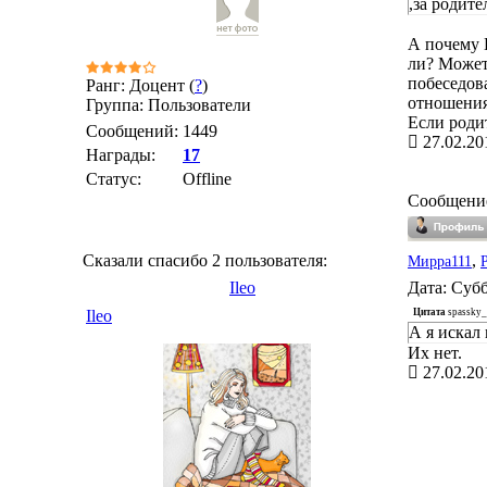
,за родит
А почему 
ли? Может
побеседов
Ранг: Доцент (
?
)
отношения
Группа: Пользователи
Если роди
Сообщений:
1449
27.02.20
Награды:
17
Статус:
Offline
Сообщени
Сказали спасибо 2 пользователя:
,
Мирра111
Ileo
Дата: Субб
Цитата
spassky_
Ileo
А я искал
Их нет.
27.02.20