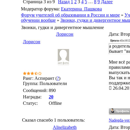
Страница
3
из
9
Назад
1
2
3
4
5
…
8
9
Далее
Модератор форума:
Екатерина_Пашкова
Форум учителей об образовании в России и мире
»
Уч
обучении вообще
»
Звонки, гудки и дивергентное мы
Звонки, гудки и дивергентное мышление
Лорисон
Дата: Втор
Цитата
ellis161
Лорисон
а родитель
бывает "вы
Мне всё р
правилами 
выпускать
Вы так и н
Ранг: Аспирант (
?
)
поддержке 
Группа: Пользователи
26.04.20
Сообщений:
890
Награды:
20
Статус:
Offline
Сказал спасибо 1 пользователь:
Nadegda-ver
Aliselizabeth
Дата: Втор