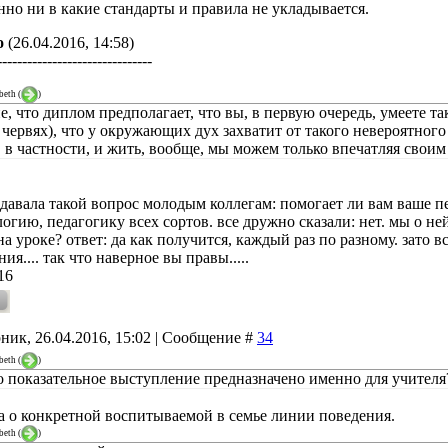
нно ни в какие стандарты и правила не укладывается.
о
(26.04.2016, 14:58)
-------------------------------
beth
(
)
е, что диплом предполагает, что вы, в первую очередь, умеете та
 червях), что у окружающих дух захватит от такого невероятного
, в частности, и жить, вообще, мы можем только впечатляя свои
адавала такой вопрос молодым коллегам: помогает ли вам ваше п
огию, педагогику всех сортов. все дружно сказали: нет. мы о н
а уроке? ответ: да как получится, каждый раз по разному. зато в
ия.... так что наверное вы правы.....
16
ник, 26.04.2016, 15:02 | Сообщение #
34
beth
(
)
о показательное выступление предназначено именно для учителя
а о конкретной воспитываемой в семье линии поведения.
beth
(
)