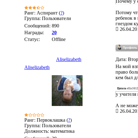
Почему у о
Потому что
Ранг: Аспирант (
?
)
ребенок в 
Группа: Пользователи
гнездом к
Сообщений:
890
26.04.20
Награды:
20
Статус:
Offline
Aliselizabeth
Дата: Втор
На мой взг
Aliselizabeth
право бол
кем был д
Цитата
ellis161
у учителя
А не может
26.04.20
Ранг: Первоклашка (
?
)
Группа: Пользователи
Должность: математика