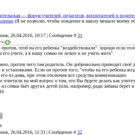
ительская — форум учителей, педагогов, воспитателей и родите
шление
(Я не позволю, чтобы хождение в школу мешало моему о
ник, 26.04.2016, 10:17 | Сообщение #
31
278
(
)
 против, чтоб на его ребенка "воздействовали". хорошо если поле
 его учите, а в нашу семью не лезьте и не учить жить"
авно, против чего там родитель. Он добровольно приводит своё 
и установками. Если он против того, "чтобы на его ребенка воз
 его из дома, при этом отключив все средства коммуникации.
е ответили на мой вопрос о том, что Вы будете делать как учите
из семьи бьёт других детей (или, например, ради забавы берет и
16
a
ник, 26.04.2016, 11:33 | Сообщение #
32