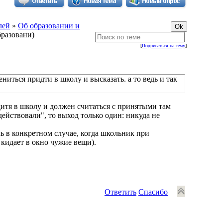
лей
»
Об образовании и
бразовани)
[
Подписаться на тему
]
ниться придти в школу и высказать. а то ведь и так
дитя в школу и должен считаться с принятыми там
действовали", то выход только один: никуда не
ль в конкретном случае, когда школьник при
 кидает в окно чужие вещи).
Ответить
Спасибо