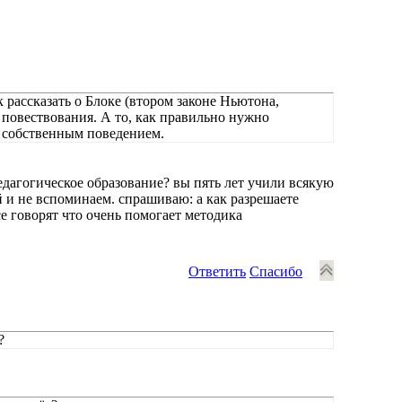
к рассказать о Блоке (втором законе Ньютона,
 повествования. А то, как правильно нужно
м собственным поведением.
едагогическое образование? вы пять лет учили всякую
ей и не вспоминаем. спрашиваю: а как разрешаете
се говорят что очень помогает методика
Ответить
Спасибо
?