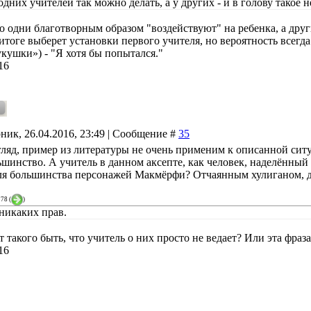
дних учителей так можно делать, а у других - и в голову такое н
 одни благотворным образом "воздействуют" на ребенка, а други
итоге выберет установки первого учителя, но вероятность всегда
укушки») - "Я хотя бы попытался."
16
ник, 26.04.2016, 23:49 | Сообщение #
35
ляд, пример из литературы не очень применим к описанной ситуа
ьшинство. А учитель в данном аксепте, как человек, наделённый
ля большинства персонажей Макмёрфи? Отчаянным хулиганом, 
278
(
)
 никаких прав.
 такого быть, что учитель о них просто не ведает? Или эта фраз
16