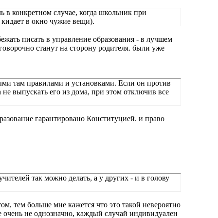
ль в конкретном случае, когда школьник при
 кидает в окно чужие вещи).
бежать писать в управление образования - в лучшем
оговорочно станут на сторону родителя. были уже
ыми там правилами и установками. Если он против
а не выпускать его из дома, при этом отключив все
образование гарантировано Конституцией. и право
чителей так можно делать, а у других - и в голову
том, тем больше мне кажется что это такой невероятно
се очень не однозначно, каждый случай индивидуален