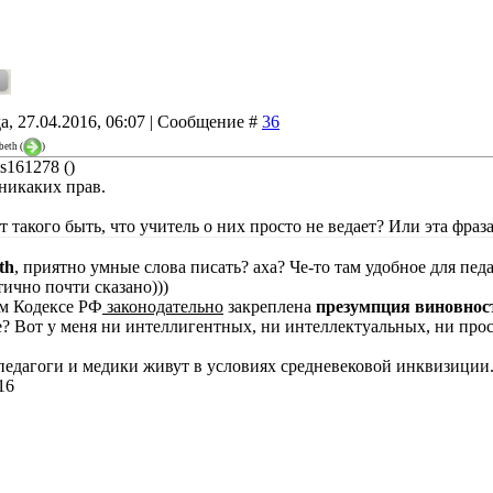
а, 27.04.2016, 06:07 | Сообщение #
36
beth
(
)
is161278 ()
 никаких прав.
 такого быть, что учитель о них просто не ведает? Или эта фраз
th
, приятно умные слова писать? аха? Че-то там удобное для пед
ично почти сказано)))
м Кодексе РФ
законодательно
закреплена
презумпция виновност
? Вот у меня ни интеллигентных, ни интеллектуальных, ни прос
 педагоги и медики живут в условиях средневековой инквизиции. 
16