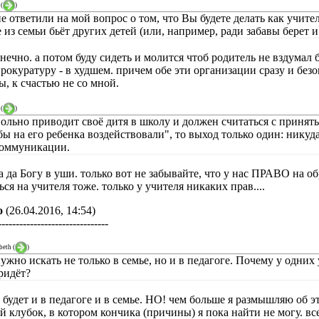
(
)
не ответили на мой вопрос о том, что Вы будете делать как учите
 из семьи бьёт других детей (или, например, ради забавы берет и
нечно. а потом буду сидеть и молится чтоб родитель не вздумал 
прокуратуру - в худшем. причем обе эти организации сразу и без
, к счастью не со мной.
(
)
ольно приводит своё дитя в школу и должен считаться с принят
бы на его ребенка воздействовали", то выход только один: никуд
коммуникации.
а да Богу в уши. только вот не забывайте, что у нас ПРАВО на 
ся на учителя тоже. только у учителя никаких прав....
о
(26.04.2016, 14:54)
-------------------------------
beth
(
)
жно искать не только в семье, но и в педагоге. Почему у одних у
ридёт?
будет и в педагоге и в семье. НО! чем больше я размышляю об э
й клубок, в котором кончика (причины) я пока найти не могу. в