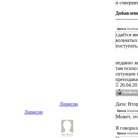
и соверше
Добавлен
--------------
Цитата
Aliseliza
сдаётся мн
кольчатых
поступать
недавно з
там психол
ситуации н
преподаван
26.04.20
Лорисон
Дата: Втор
Цитата
Aliseliza
Лорисон
Может, эт
Я говорил
Цитата
Aliseliza