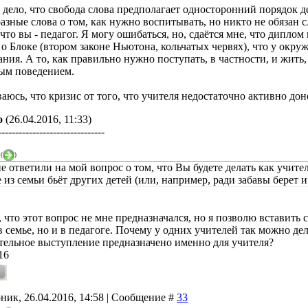
и дело, что свобода слова предполагает односторонний порядок 
азные слова о том, как нужно воспитывать, но никто не обязан 
что вы - педагог. Я могу ошибаться, но, сдаётся мне, что диплом 
 о Блоке (втором законе Ньютона, кольчатых червях), что у окр
ания. А то, как правильно нужно поступать, в частности, и жить
ым поведением.
ваюсь, что кризис от того, что учителя недостаточно активно д
о
(26.04.2016, 11:33)
-------------------------------
(
)
не ответили на мой вопрос о том, что Вы будете делать как учите
 из семьи бьёт других детей (или, например, ради забавы берет и
что этот вопрос не мне предназначался, но я позволю вставить 
в семье, но и в педагоге. Почему у одних учителей так можно дела
ательное выступление предназначено именно для учителя?
16
ник, 26.04.2016, 14:58 | Сообщение #
33