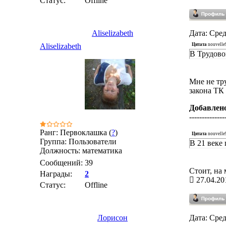
Статус:
Offline
Aliselizabeth
Дата: Сред
Цитата
nouvelle
Aliselizabeth
В Трудово
Мне не тру
закона ТК 
Добавлен
--------------
Ранг: Первоклашка (
?
)
Цитата
nouvelle
Группа: Пользователи
В 21 веке
Должность: математика
Сообщений:
39
Стоит, на 
Награды:
2
27.04.20
Статус:
Offline
Лорисон
Дата: Сред