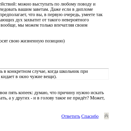
действий: можно выступать по любому поводу и
следовать вашим заветам. Даже если в дипломе
предполагает, что вы, в первую очередь, умеете так
ужающих дух захватит от такого невероятного
, вообще, мы можем только впечатляя своим
оносят свою жизненную позицию)
ль в конкретном случае, когда школьник при
 кидает в окно чужие вещи).
свои пять копеек: думаю, что причину нужно искать
ть, а у других - и в голову такое не придёт? Может,
Ответить
Спасибо