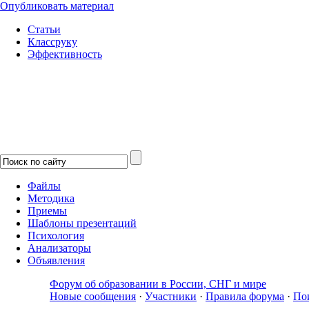
Опубликовать материал
Статьи
Классруку
Эффективность
Файлы
Методика
Приемы
Шаблоны презентаций
Психология
Анализаторы
Объявления
Форум об образовании в России, СНГ и мире
Новые сообщения
·
Участники
·
Правила форума
·
По