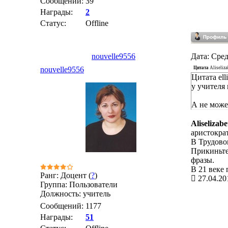
Сообщений:
39
Награды:
2
Статус:
Offline
nouvelle9556
Дата: Сред
Цитата
Aliseliza
nouvelle9556
Цитата ell
у учителя
А не может
Aliselizabe
аристократ
В Трудово
Прикиньте
фразы.
В 21 веке
Ранг: Доцент (
?
)
27.04.20
Группа: Пользователи
Должность: учитель
Сообщений:
1177
Награды:
51