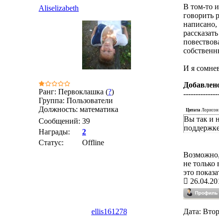
В том-то 
Aliselizabeth
говорить р
написано, 
рассказать
повествов
собственн
И я сомне
Добавлен
Ранг: Первоклашка (
?
)
--------------
Группа: Пользователи
Должность: математика
Цитата
Лорисон
Вы так и 
Сообщений:
39
поддержке
Награды:
2
Статус:
Offline
Возможно, 
не только 
это показ
26.04.20
ellis161278
Дата: Втор