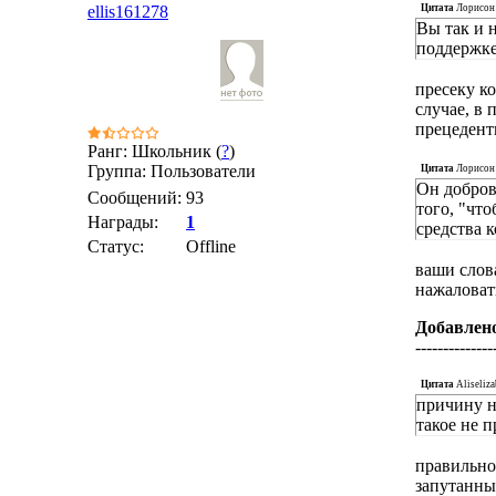
Цитата
Лорисон
ellis161278
Вы так и 
поддержке
пресеку ко
случае, в 
прецеденты
Ранг: Школьник (
?
)
Группа: Пользователи
Цитата
Лорисон
Он добров
Сообщений:
93
того, "что
Награды:
1
средства 
Статус:
Offline
ваши слов
нажаловать
Добавлен
--------------
Цитата
Aliseliza
причину ну
такое не п
правильно 
запутанны