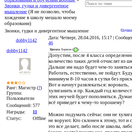
Звонки, гудки и дивергентное
мышление
(Я не позволю, чтобы
хождение в школу мешало моему
образовани)
Звонки, гудки и дивергентное мышление
[
Подписа
Дата: Четверг, 28.04.2016, 15:17 | Сообще
dobby1142
46
Цитата
Лорисон
(
)
dobby1142
Допустим, после 4 класса определенн
количество таких детей отчислят из ш
Дальше им надо будет чем-то заняться.
Работать, естественно, не пойдут. Буд
минимум 8-10 часов в сутки без присм
Вот и начнут развлекаться: воровать,
Ранг: Магистр (
?
)
хулиганить и пр. Каждый год количес
Группа:
этих неучей будет пополняться. Думае
Пользователи
всё приведет к чему-то хорошему?
Сообщений:
577
Награды:
11
Можно подумать сейчас они не хулига
Статус:
Offline
не воруют. Кто склонен к этому, тот и 
это все делает, либо после школы, либ