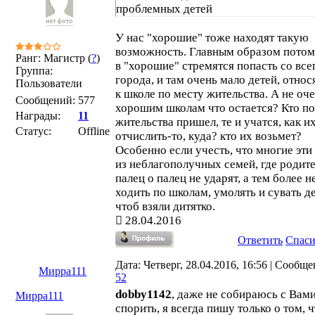
проблемных детей
У нас "хорошие" тоже находят такую
возможность. Главным образом потому
Ранг: Магистр (
?
)
в "хорошие" стремятся попасть со все
Группа:
города, и там очень мало детей, отно
Пользователи
к школе по месту жительства. А не оч
Сообщений:
577
хорошим школам что остается? Кто по
Награды:
11
жительства пришел, те и учатся, как и
Статус:
Offline
отчислить-то, куда? кто их возьмет?
Особенно если учесть, что многие эти
из неблагополучных семей, где родит
палец о палец не ударят, а тем более н
ходить по школам, умолять и сувать д
чтоб взяли дитятко.
28.04.2016
Ответить
Спас
Дата: Четверг, 28.04.2016, 16:56 | Сообще
Мирра111
52
dobby1142
, даже не собираюсь с Вам
Мирра111
спорить, я всегда пишу только о том, 