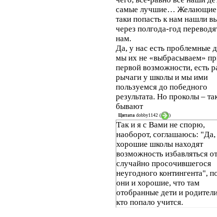
самые лучшие… Желающие 
таки попасть к нам нашли в
через полгода-год переводя
нам.
Да, у нас есть проблемные д
мы их не «выбрасываем» пр
первой возможности, есть р
рычаги у школы и мы ими
пользуемся до победного
результата. Но проколы – та
бывают
Цитата
dobby1142
(
)
Так и я с Вами не спорю,
наоборот, соглашаюсь: "Да,
хорошие школы находят
возможность избавляться о
случайно просочившегося
неугодного контингента", п
они и хорошие, что там
отобранные дети и родители
кто попало учится.