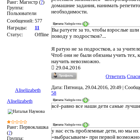
Ранг: Магистр (
?
)
домашние задания, нанимать репетит
Группа:
необходимости.
Пользователи
Сообщений:
577
Цитата
Nadegda-vera
(
)
Награды:
11
Вы ратуете за то, чтобы взрослые шли
Статус:
Offline
поводу у подростков?...
Я ратую не за подростков, а за учител
Чтоб они не были обязаны учить тех, 
научить невозможно.
29.04.2016
Ответить
Спас
Дата: Пятница, 29.04.2016, 20:49 | Сообщ
Aliselizabeth
58
Цитата
Nadegda-vera
(
)
Aliselizabeth
всё-равно все наши дети самые луч
Цитата
Nadegda-vera
(
)
Ранг: Первоклашка
у нас есть проблемные дети, но мы их
(
?
)
«выбрасываем» при первой возможно
Группа: