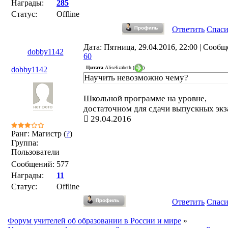
Награды:
285
Статус:
Offline
Ответить
Спас
Дата: Пятница, 29.04.2016, 22:00 | Сообщ
dobby1142
60
Цитата
Aliselizabeth
(
)
dobby1142
Научить невозможно чему?
Школьной программе на уровне,
достаточном для сдачи выпускных эк
29.04.2016
Ранг: Магистр (
?
)
Группа:
Пользователи
Сообщений:
577
Награды:
11
Статус:
Offline
Ответить
Спас
Форум учителей об образовании в России и мире
»