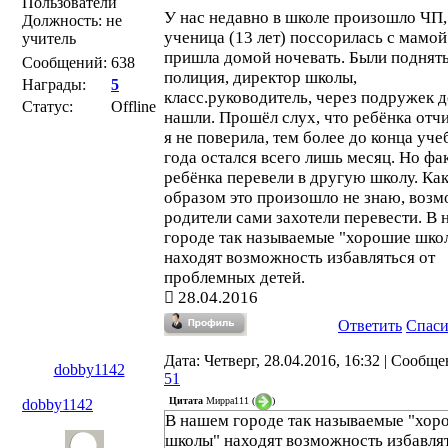
Пользователи
У нас недавно в школе произошло ЧП,
Должность: не
ученица (13 лет) поссорилась с мамой
учитель
пришла домой ночевать. Были поднят
Сообщений:
638
полиция, директор школы,
Награды:
5
класс.руководитель, через подружек 
Статус:
Offline
нашли. Прошёл слух, что ребёнка отч
я не поверила, тем более до конца уче
года остался всего лишь месяц. Но фак
ребёнка перевели в другую школу. Ка
образом это произошло не знаю, воз
родители сами захотели перевести. В
городе так называемые "хорошие шко
находят возможность избавляться от
проблемных детей.
28.04.2016
Ответить
Спас
Дата: Четверг, 28.04.2016, 16:32 | Сообще
dobby1142
51
Цитата
Мирра111
(
)
dobby1142
В нашем городе так называемые "хор
школы" находят возможность избавлят