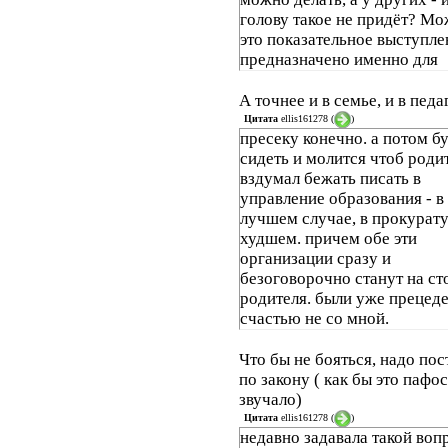
голову такое не придёт? Мо
это показательное выступле
предназначено именно для
учителя?
А точнее и в семье, и в пед
Цитата
ellis161278
(
)
пресеку конечно. а потом б
сидеть и молится чтоб роди
вздумал бежать писать в
управление образования - в
лучшем случае, в прокурату
худшем. причем обе эти
организации сразу и
безоговорочно станут на ст
родителя. были уже прецеде
счастью не со мной.
Что бы не бояться, надо пос
по закону ( как бы это пафо
звучало)
Цитата
ellis161278
(
)
недавно задавала такой воп