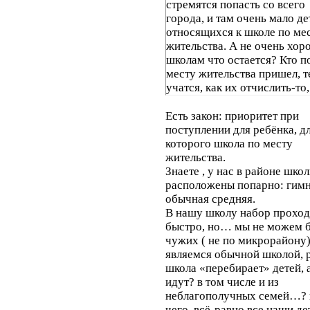
стремятся попасть со всего
города, и там очень мало де
относящихся к школе по ме
жительства. А не очень хо
школам что остается? Кто п
месту жительства пришел, т
учатся, как их отчислить-то,
кто их возьмет? Особенно е
учесть, что многие эти дети
Есть закон: приоритет при
неблагополучных семей, гд
поступлении для ребёнка, д
родители палец о палец не у
которого школа по месту
а тем более не будут ходить
жительства.
школам, умолять и сувать д
Знаете , у нас в районе шко
чтоб взяли дитятко.
расположены попарно: гимн
обычная средняя.
В нашу школу набор проход
быстро, но… мы не можем 
чужих ( не по микрорайону) 
являемся обычной школой, 
школа «перебирает» детей, 
идут? в том числе и из
неблагополучных семей…? 
чего, всё-равно все наши де