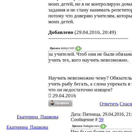
моих детей, но я не контролирую дом
задания и не стану нанимать репетито
потому что доверяю учителям, которы
моих детей.
Добавлено
(29.04.2016, 20:49)
---------------------------------------------
Цитата
dobby1142
(
)
за учителей. Чтоб они не были обязан
учить тех, кого научить невозможно.
Научить невозможно чему? Обязател
учить рыбу бегать, а слона упрекать в 
что он недостаточно изящен?
29.04.2016
Ответить
Спас
Дата: Пятница, 29.04.2016, 21:
Екатерина_Пашкова
Сообщение #
59
Цитата
Nadegda-vera
(
)
Екатерина_Пашкова
Что бы не бояться, надо по