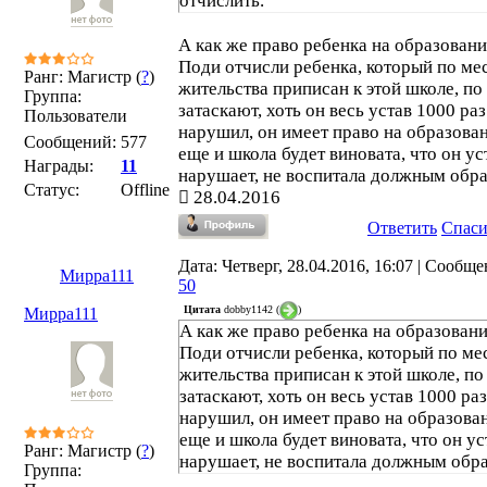
отчислить.
А как же право ребенка на образован
Поди отчисли ребенка, который по ме
Ранг: Магистр (
?
)
жительства приписан к этой школе, по
Группа:
затаскают, хоть он весь устав 1000 раз
Пользователи
нарушил, он имеет право на образован
Сообщений:
577
еще и школа будет виновата, что он ус
Награды:
11
нарушает, не воспитала должным обра
Статус:
Offline
28.04.2016
Ответить
Спас
Дата: Четверг, 28.04.2016, 16:07 | Сообще
Мирра111
50
Цитата
dobby1142
(
)
Мирра111
А как же право ребенка на образован
Поди отчисли ребенка, который по ме
жительства приписан к этой школе, по
затаскают, хоть он весь устав 1000 раз
нарушил, он имеет право на образова
еще и школа будет виновата, что он ус
Ранг: Магистр (
?
)
нарушает, не воспитала должным обр
Группа: