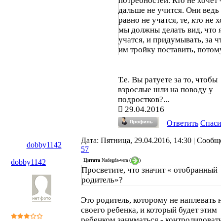
потребностей. Кто не хочет 
дальше не учится. Они ведь
равно не учатся, те, кто не х
мы должны делать вид, что 
учатся, и придумывать, за ч
им тройку поставить, потом
фиг кто позволит оставить н
второй год, да и объективно
нужны эти индивидуумы л
Т.е. Вы ратуете за то, чтобы
год в школе. И пусть после 
взрослые шли на поводу у
начального звена можно бы
подростков?...
отчислять из школы тех, кто
29.04.2016
учится или не дает учиться
Ответить
Спас
другим. Вот тогда было бы
образование.
Дата: Пятница, 29.04.2016, 14:30 | Сообщ
dobby1142
57
Цитата
Nadegda-vera
(
)
dobby1142
Просветите, что значит « отобранный
родитель»?
Это родитель, которому не наплевать 
своего ребенка, и который будет этим
ребенком заниматься - контролироват