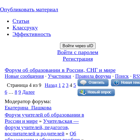
Опубликовать материал
Статьи
Классруку
Эффективность
Войти через uID
Войти с паролем
Регистрация
Форум об образовании в России, СНГ и мире
Новые сообщения
·
Участники
·
Правила форума
·
Поиск
·
RS
Страница
4
из
9
Назад
1
2
3
4
5
6
…
8
9
Далее
Модератор форума:
Екатерина_Пашкова
Форум учителей об образовании в
России и мире
»
Учительская —
форум учителей, педагогов,
воспитателей и родителей
»
Об
образовании и обучении вообще
»