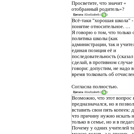
Просветите, что значит «
отобранный родитель»?
Цитата
Aliselizabeth
(
)
Всё-таки "хорошая школа" -
понятие относительное. …
Я говорю о том, что только
политика школы (как
администрации, так и учите
единая позиция её и
последовательность (сказал 
сделай, в противном случае 
говори: допустим, не надо в
время толковать об отчисле
если вы не можете этого сде
хотя, откровенно говоря, эт
Согласна полностью.
реально) может послужить 
Цитата
Aliselizabeth
(
)
Возможно, что этот вопрос 
что отъявленные хулиганы 
предназначался, но я позво
из её стен невероятными
вставить свои пять копеек: 
красавцами.
что причину нужно искать 
только в семье, но и в педаг
Почему у одних учителей т
можно делать, а у других - и