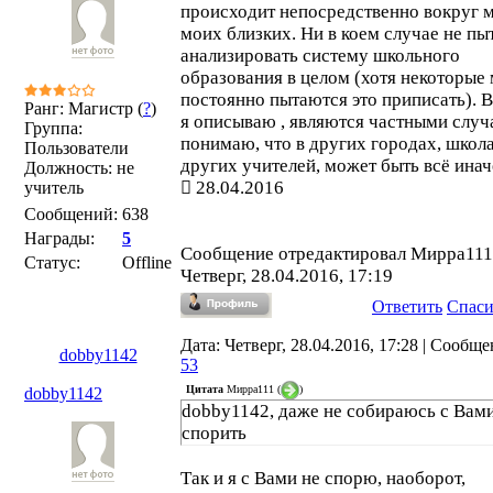
происходит непосредственно вокруг м
моих близких. Ни в коем случае не п
анализировать систему школьного
образования в целом (хотя некоторые
постоянно пытаются это приписать). В
Ранг: Магистр (
?
)
я описываю , являются частными случ
Группа:
понимаю, что в других городах, школа
Пользователи
других учителей, может быть всё инач
Должность: не
28.04.2016
учитель
Сообщений:
638
Награды:
5
Сообщение отредактировал
Мирра111
Статус:
Offline
Четверг, 28.04.2016, 17:19
Ответить
Спас
Дата: Четверг, 28.04.2016, 17:28 | Сообще
dobby1142
53
Цитата
Мирра111
(
)
dobby1142
dobby1142, даже не собираюсь с Вам
спорить
Так и я с Вами не спорю, наоборот,