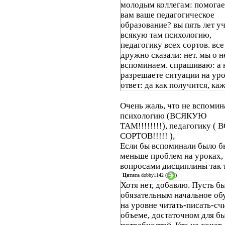
молодым коллегам: помогае
вам ваше педагогическое
образование? вы пять лет у
всякую там психологию,
педагогику всех сортов. все
дружно сказали: нет. мы о н
вспоминаем. спрашиваю: а 
разрешаете ситуации на ур
ответ: да как получится, ка
раз по разному. зато все го
что очень помогает методи
Очень жаль, что не вспоми
преподавания.... так что на
психологию (ВСЯКУЮ
вы правы.....
ТАМ!!!!!!!!), педагогику ( 
СОРТОВ!!!!! ),
Если бы вспоминали было б
меньше проблем на уроках, 
вопросами дисциплины так 
Цитата
dobby1142
(
)
Хотя нет, добавлю. Пусть б
обязательным начальное об
на уровне читать-писать-счи
объеме, достаточном для б