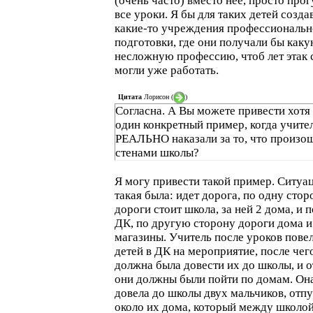
(очень часто) вместо нее, просто прог
все уроки. Я бы для таких детей созда
какие-то учреждения профессиональ
подготовки, где они получали бы каку
несложную профессию, чтоб лет этак 
могли уже работать.
Цитата
Лорисон
(
)
Согласна. А Вы можете привести хотя
один конкретный пример, когда учите
РЕАЛЬНО наказали за то, что произош
стенами школы?
Я могу привести такой пример. Ситуа
такая была: идет дорога, по одну стор
дороги стоит школа, за ней 2 дома, и 
ДК, по другую сторону дороги дома и
магазины. Учитель после уроков пове
детей в ДК на мероприятие, после чег
должна была довести их до школы, и о
они должны были пойти по домам. Он
довела до школы двух мальчиков, отп
около их дома, который между школой