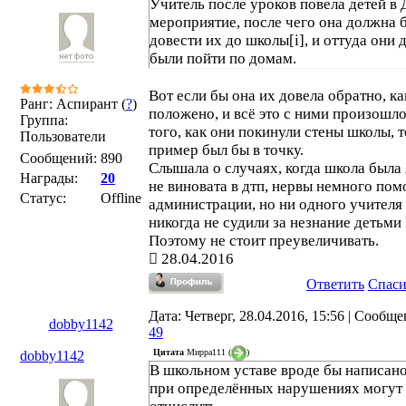
Учитель после уроков повела детей в 
мероприятие, после чего она должна 
довести их до школы[i], и оттуда они
были пойти по домам.
Вот если бы она их довела обратно, ка
Ранг: Аспирант (
?
)
положено, и всё это с ними произошло
Группа:
того, как они покинули стены школы, т
Пользователи
пример был бы в точку.
Сообщений:
890
Слышала о случаях, когда школа была
Награды:
20
не виновата в дтп, нервы немного пом
Статус:
Offline
администрации, но ни одного учителя
никогда не судили за незнание детьми
Поэтому не стоит преувеличивать.
28.04.2016
Ответить
Спас
Дата: Четверг, 28.04.2016, 15:56 | Сообще
dobby1142
49
Цитата
Мирра111
(
)
dobby1142
В школьном уставе вроде бы написано
при определённых нарушениях могут