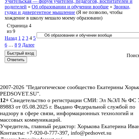
Учительская — форум учителей, педагогов, воспитателей и
родителей
»
Об образовании и обучении вообще
»
Звонки,
гудки и дивергентное мышление
(Я не позволю, чтобы
хождение в школу мешало моему образовани)
Страница
4
из
9
Назад
1
2
3
4
5
6
…
8
9
Далее
Поис
2007-2026 "Педагогическое сообщество Екатерины Хорьк
PEDSOVET.SU".
12+
Свидетельство о регистрации СМИ: Эл №ЭЛ № ФС 7
89883 от 05.08.2025 г. Выдано Федеральной службой по
надзору в сфере связи, информационных технологий и
массовых коммуникаций.
Учредитель, главный редактор: Хорькова Екатерина Ива
Контакты: +7-920-0-777-397, info@pedsovet.su