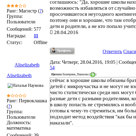
соглашаюсь: "Да, хорошие школы нах
возможность избавляться от случайно
Ранг: Магистр (
?
)
просочившегося неугодного континген
Группа:
поэтому они и хорошие, что там отоб
Пользователи
дети и родители, а не кто попало учитс
Сообщений:
577
28.04.2016
Награды:
11
Статус:
Offline
Ответить
Спас
Дата: Четверг, 28.04.2016, 19:05 | Сообще
Aliselizabeth
54
Цитата
Екатерина_Пашкова
(
)
Aliselizabeth
сейчас в хорошие школы обязаны бра
детей с микроучастка и не могут не вз
чисто статистически среди них могут
разные дети с разными родителями, к
Ранг: Первоклашка
в школу попасть не стремились и воо
(
?
)
готовы к чему-то стремиться, им бол
Группа:
подходит метод воздействия "как бы 
Пользователи
Должность:
наказали".
математика
Сообщений:
39