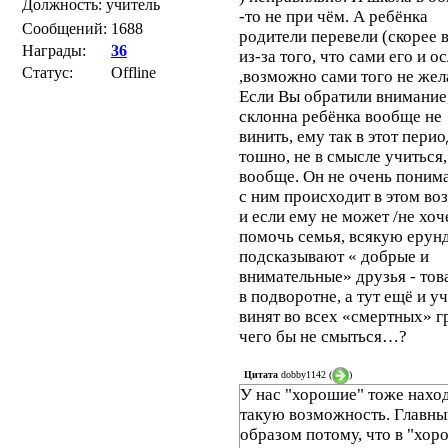
Должность: учитель
-то не при чём. А ребёнка
Сообщений:
1688
родители перевели (скорее 
Награды:
36
из-за того, что сами его и о
Статус:
Offline
,возможно сами того не же
Если Вы обратили внимание,
склонна ребёнка вообще не
винить, ему так в этот перио
тошно, не в смысле учиться,
вообще. Он не очень понима
с ним происходит в этом во
и если ему не может /не хоч
помочь семья, всякую ерун
подсказывают « добрые и
внимательные» друзья - то
в подворотне, а тут ещё и у
винят во всех «смертных» г
чего бы не смыться…?
Цитата
dobby1142
(
)
У нас "хорошие" тоже нахо
такую возможность. Главн
образом потому, что в "хор