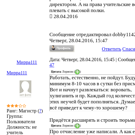
директором. А на права учительские 
плевать с высокой полки.
28.04.2016
Сообщение отредактировал
dobby114
Четверг, 28.04.2016, 15:47
Ответить
Спас
Дата: Четверг, 28.04.2016, 15:45 | Сообще
Мирра111
47
Цитата
Лорисон
(
)
Мирра111
Работать, естественно, не пойдут. Буд
минимум 8-10 часов в сутки без присм
Вот и начнут развлекаться: воровать,
хулиганить и пр. Каждый год количес
этих неучей будет пополняться. Думае
всё приведет к чему-то хорошему?
Ранг: Магистр (
?
)
Группа:
Придётся расширять и строить тюрьм
Пользователи
Цитата
Лорисон
(
)
Должность: не
Про отчисление уже написали. А как 
учитель