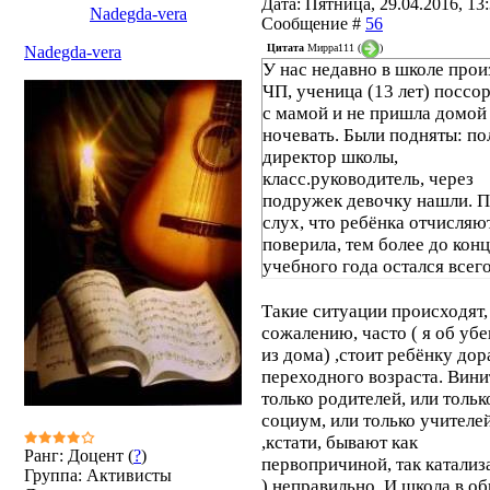
Дата: Пятница, 29.04.2016, 13:
Nadegda-vera
Сообщение #
56
Цитата
Мирра111
(
)
Nadegda-vera
У нас недавно в школе про
ЧП, ученица (13 лет) поссо
с мамой и не пришла домой
ночевать. Были подняты: по
директор школы,
класс.руководитель, через
подружек девочку нашли. 
слух, что ребёнка отчисляют
поверила, тем более до кон
учебного года остался всег
месяц. Но факт, ребёнка пе
в другую школу. Каким обр
Такие ситуации происходят,
это произошло не знаю, во
сожалению, часто ( я об уб
родители сами захотели пер
из дома) ,стоит ребёнку дор
В нашем городе так называ
переходного возраста. Вини
"хорошие школы" находят
только родителей, или тольк
возможность избавляться о
социум, или только учителе
проблемных детей.
,кстати, бывают как
Ранг: Доцент (
?
)
первопричиной, так катали
Группа: Активисты
) неправильно. И школа в о