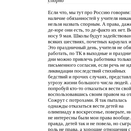
спорно
Если что, мы тут про Россию говорим:)
наличие обязанностей у учителя ника
нельзя назвать спорным. А права, даж
де-юре они есть, то де-факто их нет. В
носу 9 мая. Школы будут задействова
всяких шествиях, почетных караулах и 
Это праздничный день, учителя не об
работать, по ТК в выходные и праздн
дни можно привлечь работника только
письменного согласия, если речь не ид
ликвидации последствий стихийных
бедствий и прочих случаях, предста
угрозу жизни большого числа людей. 
попробуй кто-то отказаться вести свой
воспользовавшись своим правом на о
Сожрут с потрохами. Я так пыталась
однажды отказаться вести детей на
олимпиаду в воскресенье, поверьте, н
не интересны были мои права вообще.
правда, детей так и не повела, но сыгр
роль не права, а хорошие отношения с