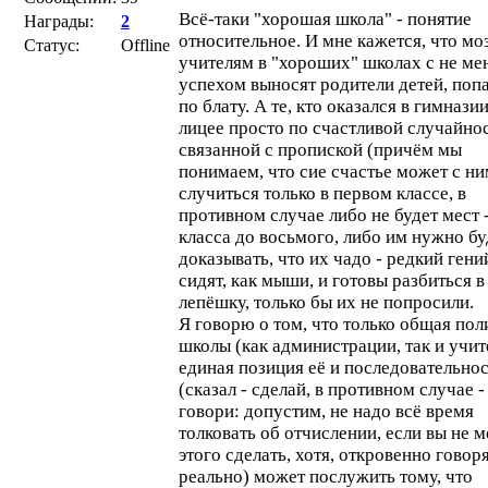
Всё-таки "хорошая школа" - понятие
Награды:
2
относительное. И мне кажется, что мо
Статус:
Offline
учителям в "хороших" школах с не м
успехом выносят родители детей, по
по блату. А те, кто оказался в гимнази
лицее просто по счастливой случайнос
связанной с пропиской (причём мы
понимаем, что сие счастье может с н
случиться только в первом классе, в
противном случае либо не будет мест 
класса до восьмого, либо им нужно бу
доказывать, что их чадо - редкий гени
сидят, как мыши, и готовы разбиться в
лепёшку, только бы их не попросили.
Я говорю о том, что только общая пол
школы (как администрации, так и учит
единая позиция её и последовательно
(сказал - сделай, в противном случае -
говори: допустим, не надо всё время
толковать об отчислении, если вы не 
этого сделать, хотя, откровенно говоря
реально) может послужить тому, что