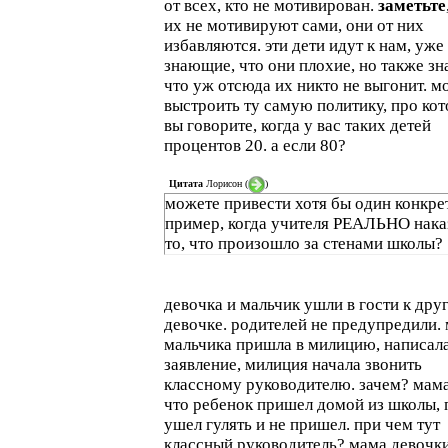
от всех, кто не мотивирован.
заметьте
их не мотивируют сами, они от них
избавляются. эти дети идут к нам, уже
знающие, что они плохие, но также з
что уж отсюда их никто не выгонит. 
выстроить ту самую политику, про ко
вы говорите, когда у вас таких детей
процентов 20. а если 80?
Цитата
Лорисон
(
)
можете привести хотя бы один конкр
пример, когда учителя РЕАЛЬНО нака
то, что произошло за стенами школы?
девочка и мальчик ушли в гости к дру
девочке. родителей не предупредили.
мальчика пришла в милицию, написал
заявление, милиция начала звонить
классному руководителю. зачем? мама
что ребенок пришел домой из школы,
ушел гулять и не пришел. при чем тут
классный руководитель? мама девочки