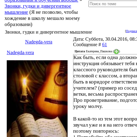
Звонки, гудки и дивергентное
мышление
(Я не позволю, чтобы
хождение в школу мешало моему
образовани)
Звонки, гудки и дивергентное мышление
[
Подписа
Дата: Суббота, 30.04.2016, 08:3
Nadegda-vera
Сообщение #
61
Цитата
Екатерина_Пашкова
(
)
Nadegda-vera
Как быть, если одна должно
инструкция обязывает тебя 
классного руководителя быт
столовой с классом, а вторая
быть в коридоре ответстве
учителем? (пример из сосе
ветки, весьма распростране
Про проветривание, подгото
уроку молчу.
В какой-то из тем этот вопр
звучал уже и я на него отвеч
поэтому повторюсь: