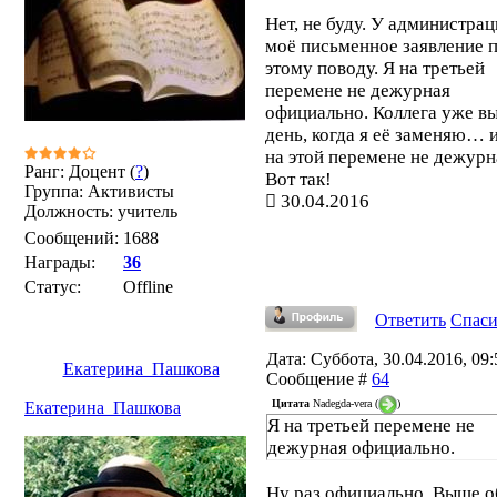
Нет, не буду. У администрац
моё письменное заявление 
этому поводу. Я на третьей
перемене не дежурная
официально. Коллега уже в
день, когда я её заменяю… 
на этой перемене не дежурна
Ранг: Доцент (
?
)
Вот так!
Группа: Активисты
30.04.2016
Должность: учитель
Сообщений:
1688
Награды:
36
Статус:
Offline
Ответить
Спас
Дата: Суббота, 30.04.2016, 09:5
Екатерина_Пашкова
Сообщение #
64
Цитата
Nadegda-vera
(
)
Екатерина_Пашкова
Я на третьей перемене не
дежурная официально.
Ну раз официально. Выше о