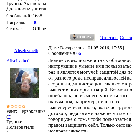
Группа: Активисты
Должность: учитель
Сообщений:
1688
Награды:
36
Статус:
Offline
Ответить
Спас
Дата: Воскресенье, 01.05.2016, 17:55 |
Aliselizabeth
Сообщение #
66
Знание своих должностных обязаннос
Aliselizabeth
инструкций и умение ими пользоватьс
раз и является могучей защитой для п
от разного рода несправедливостей ка
стороны администрации, так и со сто
вышестоящих организаций. Возможно
ошибаюсь, но из моего учительского
окружения, например, ничего из
вышеперечисленного, включая трудов
Ранг: Первоклашка
договор, педагогами даже не читается
(
?
)
говоря уже о том, чтобы пользоваться
Группа:
правом защищать себя. Только сетова
Пользователи
несправедливость.