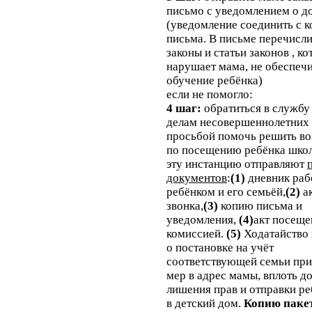
рассматривается.
письмо с уведомлением о д
(уведомление соединить с к
письма. В письме перечисли
законы и статьи законов , к
нарушает мама, не обеспеч
обучение ребёнка)
если не помогло:
4 шаг:
обратиться в службу
делам несовершеннолетних 
просьбой помочь решить в
по посещению ребёнка школ
эту инстанцию отправляют
документов
:
(1)
дневник раб
ребёнком и его семьёй,
(2)
а
звонка,
(3)
копию письма и
уведомления,
(4)
акт посеще
комиссией.
(5)
Ходатайство
о постановке на учёт
соответствующей семьи пр
мер в адрес мамы, вплоть д
лишения прав и отправки ре
в детский дом.
Копию паке