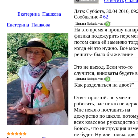
Ответить
Спас
Дата: Суббота, 30.04.2016, 09:2
Екатерина_Пашкова
Сообщение #
62
Цитата
Nadegda-vera
(
)
Екатерина_Пашкова
На это время я прошу напар
физика подежурить перемен
потом сама её заменяю тогд
когда ей это нужно. Всё мо
решить- было бы желание
Это не выход. Если что-то
случится, виноваты будете в
Цитата
Nadegda-vera
(
)
Как разделиться на двое?"
Ответ простой: не умеете
работать, вас никто не держ
Мне некого поставить на
дежурство по школе, потому
всех классное руководство и
Боюсь, что инструкция изм
не будет. Ну или только для 