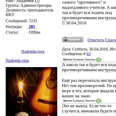
Ранг: Академик (
?
)
самого "противного" и
Группа: Администраторы
надоедливого учителя. А ш
Должность: преподаватель
так и будет вся ходить под
ИКТ
противоречивыми инструкц
Сообщений:
7235
30.04.2016
Награды:
285
Статус:
Offline
Ответить
Спас
Дата: Суббота, 30.04.2016, 09:4
Nadegda-vera
Сообщение #
63
Цитата
Екатерина_Пашкова
(
)
Nadegda-vera
А школа так и будет вся ход
противоречивыми инструкц
Ещё раз перечитала инструк
Нет там противоречий. По 
мере в тех, которые выдали 
ваших на знаю.
Цитата
Екатерина_Пашкова
(
)
Это не выход. Если что-то
случится, виноваты будете в