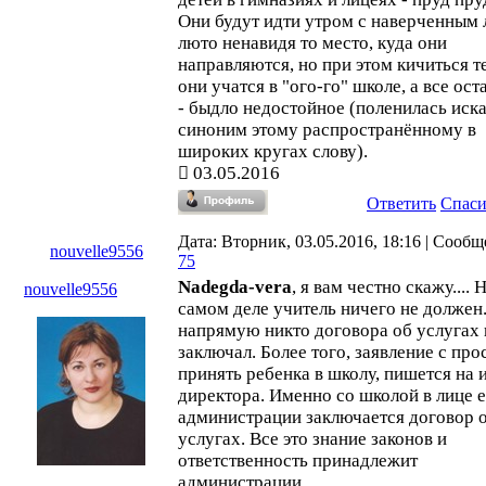
Они будут идти утром с наверченным 
люто ненавидя то место, куда они
направляются, но при этом кичиться т
они учатся в "ого-го" школе, а все ос
- быдло недостойное (поленилась иск
синоним этому распространённому в
широких кругах слову).
03.05.2016
Ответить
Спас
Дата: Вторник, 03.05.2016, 18:16 | Сообщ
nouvelle9556
75
Nadegda-vera
, я вам честно скажу.... 
nouvelle9556
самом деле учитель ничего не должен
напрямую никто договора об услугах 
заключал. Более того, заявление с про
принять ребенка в школу, пишется на 
директора. Именно со школой в лице 
администрации заключается договор 
услугах. Все это знание законов и
ответственность принадлежит
администрации.