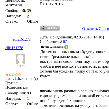
Должность:
01.05.2016
математика
Сообщений:
39
Награды:
2
Статус:
Offline
Ответить
Спас
Дата: Понедельник, 02.05.2016, 14:18 |
ellis161278
Сообщение #
67
Цитата
Aliselizabeth
(
)
ellis161278
До тех пор пока школа будет уповать 
некие "реальные наказания", а не
выстраивать свою политику таким обр
чтобы в неё все хотели попасть, а, поп
хотели бы уходить, толку от такого уч
будет.
Ранг: Школьник (
?
)
Группа:
Пользователи
школы очень разные в разных района
Сообщений:
93
города. рядом с нашей школой есть ли
Награды:
1
они берут детей хороших,
Статус:
Offline
замотивированных на учебу и избавл