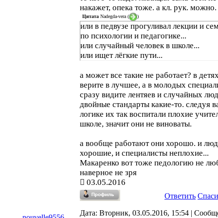
накажет, опека тоже. а кл. рук. можно.
Цитата
Nadegda-vera
(
)
или в педвузе прогуливал лекции и с
по психологии и педагогике...
или случайный человек в школе...
или ищет лёгкие пути...
а может все такие не работает? в детя
верите в лучшее, а в молодых специал
сразу видите лентяев и случайных лю
двойные стандарты какие-то. следуя 
логике их так воспитали плохие учител
школе, значит они не виноваты.
а вообще работают они хорошо. и лю
хорошие, и специалисты неплохие...
Макаренко вот тоже педологию не люби
наверное не зря
03.05.2016
Ответить
Спас
Дата: Вторник, 03.05.2016, 15:54 | Сообщ
nouvelle9556