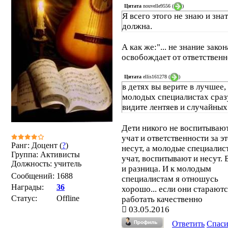
Цитата
nouvelle9556
(
)
Я всего этого не знаю и знат
должна.
А как же:"... не знание закон
освобождает от ответственно
Цитата
ellis161278
(
)
в детях вы верите в лучшее, 
молодых специалистах сраз
видите лентяев и случайны
Дети никого не воспитывают
учат и ответственности за эт
Ранг: Доцент (
?
)
несут, а молодые специалис
Группа: Активисты
учат, воспитывают и несут. 
Должность: учитель
и разница. И к молодым
Сообщений:
1688
специалистам я отношусь
Награды:
36
хорошо... если они старают
Статус:
Offline
работать качественно
03.05.2016
Ответить
Спас