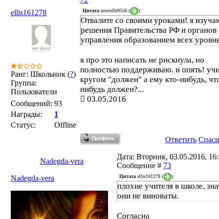
Цитата
nouvelle9556
(
)
ellis161278
Отвалите со своими уроками! я изуча
решения Правительства РФ и органов
управления образованием всех уровн
я про это написать не рискнула, но
полностью поддерживаю. и опять! уч
Ранг: Школьник (
?
)
кругом "должен" а ему кто-нибудь, чт
Группа:
нибудь должен?...
Пользователи
03.05.2016
Сообщений:
93
Награды:
1
Статус:
Offline
Ответить
Спас
Дата: Вторник, 03.05.2016, 16:
Nadegda-vera
Сообщение #
73
Цитата
ellis161278
(
)
Nadegda-vera
плохие учителя в школе, зна
они не виноваты.
Согласна