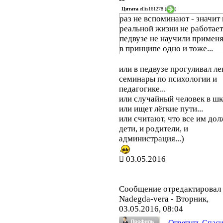
Цитата
ellis161278
(
)
раз не вспоминают - значит 
реальной жизни не работает.
педвузе не научили применя
в принципе одно и тоже...
или в педвузе прогуливал ле
семинары по психологии и
педагогике...
или случайный человек в шко
или ищет лёгкие пути...
или считают, что все им дол
дети, и родители, и
администрация...)
03.05.2016
Сообщение отредактировал
Nadegda-vera
-
Вторник,
03.05.2016, 08:04
Ответить
Спас