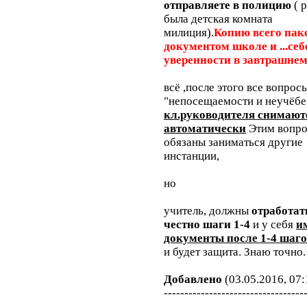
отправляете в полицию
( 
была детская комната
милиция).
Копию всего пак
документом школе и ...себ
уверенности в завтрашнем
всё ,после этого все вопрос
"непосещаемости и неучёб
кл.руководителя снимают
автоматически
Этим вопр
обязаны заниматься другие
инстанции,
но
учитель, должны
отработат
честно шаги 1-4
и у себя
и
документы после 1-4 шаг
и будет защита. Знаю точно.
Добавлено
(03.05.2016, 07:
----------------------------------
--