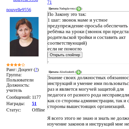
71
Цитата
Nadegda-vera
(
)
nouvelle9556
По Закону это так:
1 шаг: звонок маме и устное
предупреждение-просьба обеспечить 
ребёнка на уроки (звонок при предста
родительской тройки и составить акт
соответствующий)
если не помогло
.
Ранг: Доцент (
?
)
Цитата
Aliselizabeth
(
)
Группа:
Знание своих должностных обязаннос
Пользователи
инструкций и умение ими пользоватьс
Должность:
раз и является могучей защитой для
учитель
педагога от разного рода несправедл
Сообщений:
1177
как со стороны администрации, так и 
Награды:
51
стороны вышестоящих организаций.
Статус:
Offline
Я всего этого не знаю и знать не должн
изучение законов и инструкций мне н