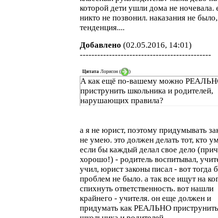
которой дети ушли дома не ночевала. 
никто не позвонил. наказания не было,
тенденция....
Добавлено
(02.05.2016, 14:01)
---------------------------------------------
Цитата
Лорисон
(
)
А как ещё по-вашему можно РЕАЛЬ
приструнить школьника и родителей,
нарушающих правила?
а я не юрист, поэтому придумывать за
не умею. это должен делать тот, кто ум
если бы каждый делал свое дело (при
хорошо!) - родитель воспитывал, учит
учил, юрист законы писал - вот тогда 
проблем не было. а так все ищут на ко
спихнуть ответственность. вот нашли
крайнего - учителя. он еще должен и
придумать как РЕАЛЬНО приструнит
школьника и родителей.