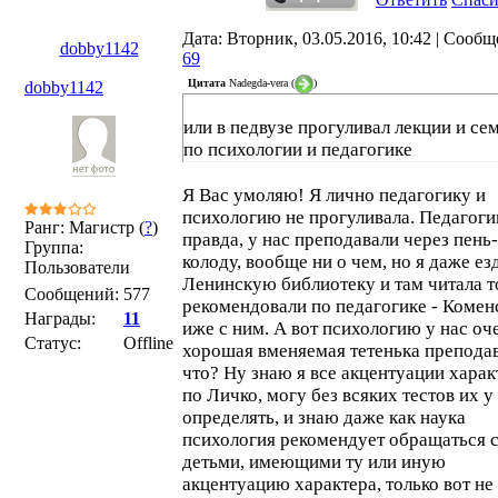
Дата: Вторник, 03.05.2016, 10:42 | Сообщ
dobby1142
69
Цитата
Nadegda-vera
(
)
dobby1142
или в педвузе прогуливал лекции и с
по психологии и педагогике
Я Вас умоляю! Я лично педагогику и
психологию не прогуливала. Педагоги
Ранг: Магистр (
?
)
правда, у нас преподавали через пень-
Группа:
колоду, вообще ни о чем, но я даже ез
Пользователи
Ленинскую библиотеку и там читала то
Сообщений:
577
рекомендовали по педагогике - Комен
Награды:
11
иже с ним. А вот психологию у нас оч
Статус:
Offline
хорошая вменяемая тетенька преподав
что? Ну знаю я все акцентуации харак
по Личко, могу без всяких тестов их у
определять, и знаю даже как наука
психология рекомендует обращаться 
детьми, имеющими ту или иную
акцентуацию характера, только вот не