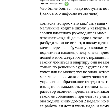
Цитата
Nadegda-vera
(
)
Что бы не бояться, надо поступать по
( как бы это пафосно не звучало)
согласна. вопрос - это как? ситуация -
мальчик не ходит в школу. 2 четверть. 
звонки классного руководителя мама
отвечает каждый день одно и тоже - н
разбудить, он не встает, в школу идти 
хочет. через всю бумажную волокиту
поднимаем наконец опеку. опека прие
домой к ним, дверь им не открывают. 
закону ломиться в квартиру они не мог
только по решению суда. судиться опе
хочет или не может, тут не знаю. аттес
мальчика невозможно. завуч звонит в
управление образование оттуда ответ 
изыщите возможность аттестовать. все
разговор окончен. представители зако
закон не соблюдают. при чем тут учит
она ходила к ним домой 2 недели, но э
ее работа. ей детей учить надо. и мам