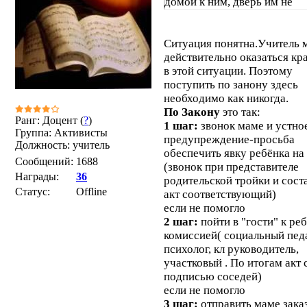
домой к ним, дверь им не
открывают. по закону ломит
квартиру они не могут - тол
решению суда. судиться опе
Ситуация понятна.Учитель 
хочет или не может, тут не 
действительно оказаться кр
аттестовать мальчика невоз
в этой ситуации. Поэтому
завуч звонит в управление
поступить по занону здесь
образование оттуда ответ -
необходимо как никогда.
изыщите возможность аттес
По Закону
это так:
Ранг: Доцент (
?
)
все, разговор окончен.
1 шаг:
звонок маме и устно
Группа: Активисты
представители закона закон
предупреждение-просьба
Должность: учитель
соблюдают. при чем тут учи
обеспечить явку ребёнка на
Сообщений:
1688
она ходила к ним домой 2 н
(звонок при представителе
Награды:
36
но это не ее работа. ей дете
родительской тройки и сост
Статус:
Offline
надо. и маму даже не штра
акт соответствующий)
потому что она - безработна
если не помогло
же прекрасно знаете, что за
2 шаг:
пойти в "гости" к ре
соблюдается избирательно. 
комиссией( социальный педа
законе прописано, например
психолог, кл руководитель,
ребенок после развода оста
участковый . По итогам акт 
мамой? нигде. но в 99 проц
подписью соседей)
случаев он остается с мамой
если не помогло
вариант с папой даже не
3 шаг:
отправить маме зака