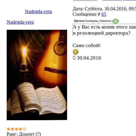
Дата: Суббота, 30.04.2016, 09:5
Nadegda-vera
Сообщение #
65
Цитата
Екатерина_Пашкова
(
)
Nadegda-vera
А у Вас есть копия этого за
и резолюцией директора?
Само собой!
30.04.2016
Ранг: Доцент (
?
)