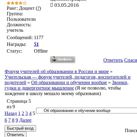
03.05.2016
Ранг: Доцент (
?
)
Группа:
Пользователи
Должность:
учитель
Сообщений:
1177
Награды:
51
Статус:
Offline
Ответить
Спас
Форум учителей об образовании в России и мире
»
Учительская — форум учителей, педагогов, воспитателей и
родителей
»
Об образовании и обучении вообще
»
Звонки,
гудки и дивергентное мышление
(Я не позволю, чтобы
хождение в школу мешало моему образовани)
Страница
5
из
9
Назад
1
2
3
4
5
6
7
8
9
Далее
Поис