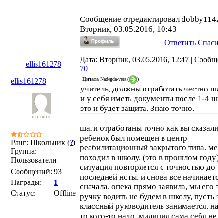
Сообщение отредактировал
dobby114
Вторник, 03.05.2016, 10:43
Ответить
Спас
Дата: Вторник, 03.05.2016, 12:47 | Сообщ
ellis161278
70
Цитата
Nadegda-vera
(
)
ellis161278
учитель, должны отработать честно ш
и у себя иметь документы после 1-4 ш
это и будет защита. Знаю точно.
шаги отработаны точно как вы сказали
ребенок был помещен в центр
Ранг: Школьник (
?
)
реабилитационный закрытого типа. ме
Группа:
походил в школу. (это в прошлом году)
Пользователи
ситуация повторяется с точностью до
Сообщений:
93
последней ноты. и снова все начинает
Награды:
1
сначала. опека прямо заявила, мы его 
Статус:
Offline
ручку водить не будем в школу, пусть 
классный руководитель занимается. на
то кого-то надо. милиция сама себя не