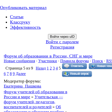
Опубликовать материал
Статьи
Классруку
Эффективность
Войти через uID
Войти с паролем
Регистрация
Форум об образовании в России, СНГ и мире
Новые сообщения
·
Участники
·
Правила форума
·
Поиск
·
RS
Страница
5
из
9
Назад
1
2
3
4
5
6
7
8
9
Далее
Модератор форума:
Екатерина_Пашкова
Форум учителей об образовании в
России и мире
»
Учительская —
форум учителей, педагогов,
воспитателей и родителей
»
Об
образовании и обучении вообще
»