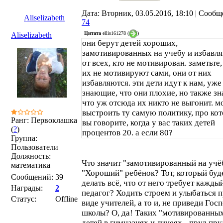
Дата: Вторник, 03.05.2016, 18:10 | Сообщ
Aliselizabeth
74
Цитата
ellis161278
(
)
Aliselizabeth
они берут детей хороших,
замотивированных на учебу и избавл
от всех, кто не мотивирован. заметьте,
их не мотивируют сами, они от них
избавляются. эти дети идут к нам, уже
знающие, что они плохие, но также з
что уж отсюда их никто не выгонит. 
выстроить ту самую политику, про ко
Ранг: Первоклашка
вы говорите, когда у вас таких детей
(
?
)
процентов 20. а если 80?
Группа:
Пользователи
Должность:
Что значит "замотивированный на учё
математика
"Хороший" ребёнок? Тот, который буд
Сообщений:
39
делать всё, что от него требует кажды
Награды:
2
педагог? Ходить строем и улыбаться 
Статус:
Offline
виде учителей, а то и, не приведи Госп
школы? О, да! Таких "мотивированны
детей в гимназиях и лицеях - пруд пру