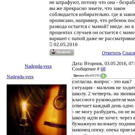
не штрафуют, потому что она - безраб
вы же прекрасно знаете, что закон
соблюдается избирательно. где в зако
прописано, например, что ребенок по
развода остается с мамой? нигде. но в
процентах случаев он остается с мамо
вариант с папой даже не рассматривае
02.05.2016
Ответить
Спас
Дата: Вторник, 03.05.2016, 07:
Nadegda-vera
Сообщение #
68
Цитата
ellis161278
(
)
Nadegda-vera
согласна. вопрос - это как?
ситуация - мальчик не ходит
школу. 2 четверть. на звонки
классного руководителя ма
отвечает каждый день одно 
- не могу разбудить, он не вс
школу идти не хочет. через 
бумажную волокиту подни
наконец опеку. опека приез