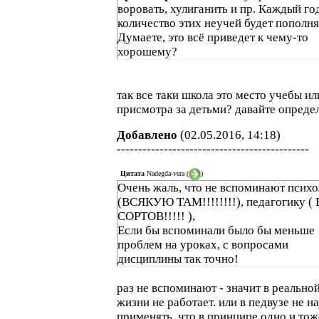
воровать, хулиганить и пр. Каждый го
количество этих неучей будет пополня
Думаете, это всё приведет к чему-то
хорошему?
так все таки школа это место учебы ил
присмотра за детьми? давайте опреде
Добавлено
(02.05.2016, 14:18)
---------------------------------------------
Цитата
Nadegda-vera
(
)
Очень жаль, что не вспоминают псих
(ВСЯКУЮ ТАМ!!!!!!!!), педагогику (
СОРТОВ!!!!! ),
Если бы вспоминали было бы меньше
проблем на уроках, с вопросами
дисциплины так точно!
раз не вспоминают - значит в реально
жизни не работает. или в педвузе не н
применять, что в принципе одно и тоже