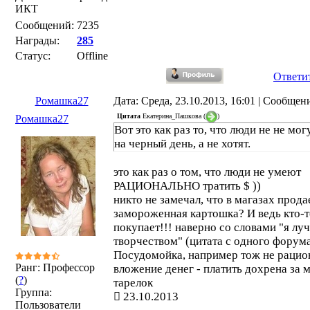
ИКТ
Сообщений:
7235
Награды:
285
Статус:
Offline
Ответи
Ромашка27
Дата: Среда, 23.10.2013, 16:01 | Сообщен
Цитата
Екатерина_Пашкова
(
)
Ромашка27
Вот это как раз то, что люди не не мог
на черный день, а не хотят.
это как раз о том, что люди не умеют
РАЦИОНАЛЬНО тратить $ ))
никто не замечал, что в магазах про
замороженная картошка? И ведь кто-т
покупает!!! наверно со словами "я лу
творчеством" (цитата с одного форума
Посудомойка, например тож не рацио
Ранг: Профессор
вложение денег - платить дохрена за 
(
?
)
тарелок
Группа:
23.10.2013
Пользователи