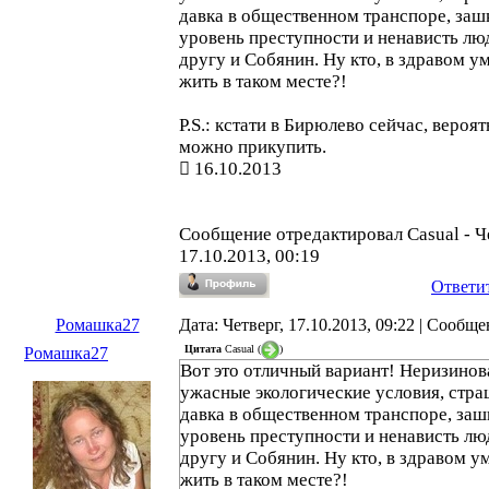
давка в общественном транспоре, за
уровень преступности и ненависть лю
другу и Собянин. Ну кто, в здравом ум
жить в таком месте?!
P.S.: кстати в Бирюлево сейчас, вероятн
можно прикупить.
16.10.2013
Сообщение отредактировал
Casual
-
Ч
17.10.2013, 00:19
Ответи
Ромашка27
Дата: Четверг, 17.10.2013, 09:22 | Сообщ
Цитата
Casual
(
)
Ромашка27
Вот это отличный вариант! Неризинова
ужасные экологические условия, стра
давка в общественном транспоре, за
уровень преступности и ненависть лю
другу и Собянин. Ну кто, в здравом ум
жить в таком месте?!