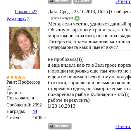
Ответи
Ромашка27
Дата: Среда, 23.10.2013, 16:25 | Сообщен
Цитата
Configural
(
)
Ромашка27
Меня, если честно, удивляет данный п
Обычную картошку хранят так, чтобы 
морозом не схватило, иначе она сладка
Интересно, а замороженная картошка
супермаркета какой имеет вкус?
не пробовала))))
я еще видела как-то в Зельгросе поре
и овощи (морковка еще там что-то не 
еще я не понимаю всякую муть полуф
Ранг: Профессор
Сосиски, сардельки и пельмени конеш
(
?
)
от времени едим, но замороженые кот
Группа:
пожаренная рыба в кулинарии - зло))) 
Пользователи
работе перекусить)
Сообщений:
2992
23.10.2013
Награды:
44
Статус:
Offline
Ответи