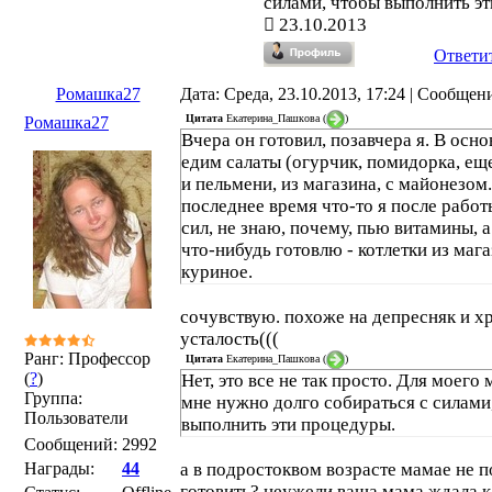
силами, чтобы выполнить э
23.10.2013
Ответи
Ромашка27
Дата: Среда, 23.10.2013, 17:24 | Сообщен
Цитата
Екатерина_Пашкова
(
)
Ромашка27
Вчера он готовил, позавчера я. В осн
едим салаты (огурчик, помидорка, ещ
и пельмени, из магазина, с майонезом
последнее время что-то я после рабо
сил, не знаю, почему, пью витамины, а 
что-нибудь готовлю - котлетки из мага
куриное.
сочувствую. похоже на депресняк и х
усталость(((
Ранг: Профессор
Цитата
Екатерина_Пашкова
(
)
(
?
)
Нет, это все не так просто. Для моего 
Группа:
мне нужно долго собираться с силами
Пользователи
выполнить эти процедуры.
Сообщений:
2992
Награды:
44
а в подростоквом возрасте мамае не 
готовить? неужели ваша мама ждала к