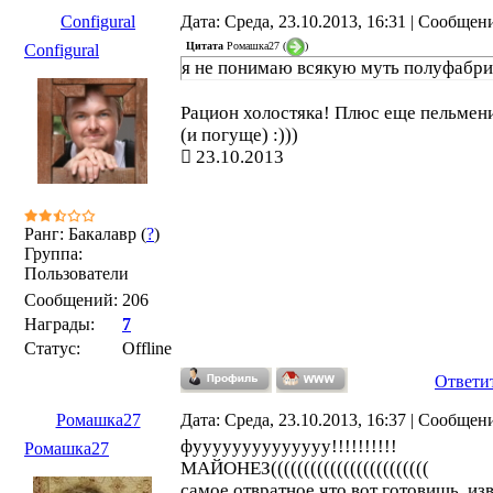
Configural
Дата: Среда, 23.10.2013, 16:31 | Сообщен
Цитата
Ромашка27
(
)
Configural
я не понимаю всякую муть полуфабр
Рацион холостяка! Плюс еще пельмен
(и погуще) :)))
23.10.2013
Ранг: Бакалавр (
?
)
Группа:
Пользователи
Сообщений:
206
Награды:
7
Статус:
Offline
Ответи
Ромашка27
Дата: Среда, 23.10.2013, 16:37 | Сообщен
фуууууууууууууу!!!!!!!!!!
Ромашка27
МАЙОНЕЗ((((((((((((((((((((((((
самое отвратное что вот готовишь, и