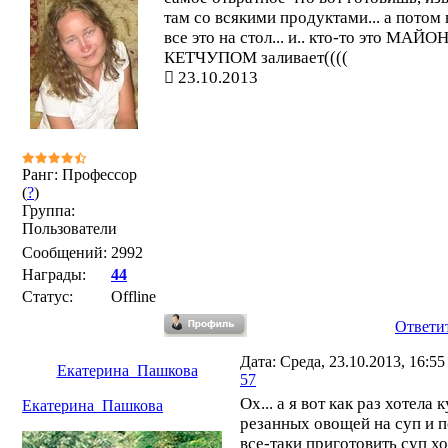
там со всякими продуктами... а потом
все это на стол... и.. кто-то это МАЙ
КЕТЧУПОМ заливает((((
23.10.2013
Ранг: Профессор
(
?
)
Группа:
Пользователи
Сообщений:
2992
Награды:
44
Статус:
Offline
Ответи
Дата: Среда, 23.10.2013, 16:5
Екатерина_Пашкова
57
Ох... а я вот как раз хотела 
Екатерина_Пашкова
резанных овощей на суп и 
все-таки приготовить суп хо