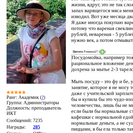
жизни, вдруг, это не так сл
запах варящегося мяса мен
изводил. Вот уже месяца дв
Я даже иногда покупаю вар
потому что вареная свеклин
рублей, невареная - 5 рубле
нужно век, а потом отмыват
Цитата
Ромашка27
(
)
Посудомойка, например то
рациональное вложение дене
дохрена за мытье 2-3 тарел
Мыть посуду - это фу и бе,
занятие, которое я не могу т
даже с учительской зарплат
Ранг: Академик (
?
)
бы и купила бы это чудо-из
Группа: Администраторы
человечества, лишь бы не м
Должность: преподаватель
если были бы нормальные с
ИКТ
кафешки с нормальной едой
Сообщений:
7235
нормальные деньги, а не су
Награды:
285
пиццами, я бы ела только та