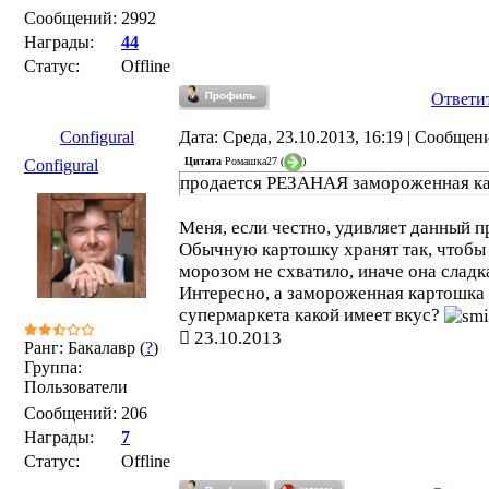
Сообщений:
2992
Награды:
44
Статус:
Offline
Ответи
Configural
Дата: Среда, 23.10.2013, 16:19 | Сообщен
Цитата
Ромашка27
(
)
Configural
продается РЕЗАНАЯ замороженная к
Меня, если честно, удивляет данный п
Обычную картошку хранят так, чтобы 
морозом не схватило, иначе она сладка
Интересно, а замороженная картошка 
супермаркета какой имеет вкус?
23.10.2013
Ранг: Бакалавр (
?
)
Группа:
Пользователи
Сообщений:
206
Награды:
7
Статус:
Offline