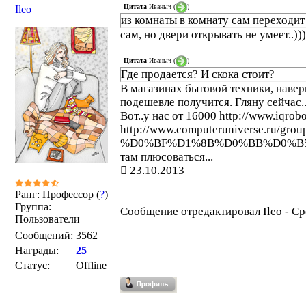
Цитата
Иваныч
(
)
Ileo
из комнаты в комнату сам переходит
сам, но двери открывать не умеет..))
Цитата
Иваныч
(
)
Где продается? И скока стоит?
В магазинах бытовой техники, навер
подешевле получится. Гляну сейчас..
Вот..у нас от 16000 http://www.iqrobo
http://www.computeruniverse.r
%D0%BF%D1%8B%D0%BB%D0%B5%D1
там плюсоваться...
23.10.2013
Ранг: Профессор (
?
)
Группа:
Сообщение отредактировал
Ileo
-
Ср
Пользователи
Сообщений:
3562
Награды:
25
Статус:
Offline