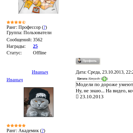
Ранг: Профессор (
?
)
Группа: Пользователи
Сообщений:
3562
Награды:
25
Статус:
Offline
Иваныч
Дата: Среда, 23.10.2013, 22
Цитата
Alesya-dv
(
)
Иваныч
Модели по дороже умеют 
Ну, не знаю... На видео, 
23.10.2013
Ранг: Академик (
?
)