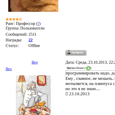
Ранг: Профессор (
?
)
Группа: Пользователи
Сообщений:
2511
Награды:
22
Статус:
Offline
Ileo
Дата: Среда, 23.10.2013, 22
Цитата
Иваныч
(
)
Ileo
программировать надо, д
Ему , главное, не мешать.
мотыляется, на плинтуса 
но это я не знаю....
23.10.2013