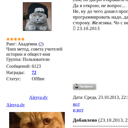
Да я открою, не вопрос...
Не, ну до чего дошел прогр
программировать надо, да
сторону. Железяка. Чо с н
23.10.2013
Ранг: Академик (
?
)
Член метод. совета учителей
истории и общест-ния
Группа: Пользователи
Сообщений:
6123
Награды:
72
Статус:
Offline
Alesya-dv
Дата: Среда, 23.10.2013, 22
вот
Alesya-dv
и вот
Добавлено
(23.10.2013, 2
--------------------------------