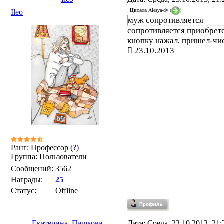
Цитата
Alesya-dv
(
)
Ileo
муж сопротивляется
сопротивляется приобрете
кнопку нажал, пришел-чист
23.10.2013
Ранг: Профессор (
?
)
Группа: Пользователи
Сообщений:
3562
Награды:
25
Статус:
Offline
Екатерина_Пашкова
Дата: Среда, 23.10.2013, 21