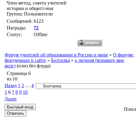
Член метод. совета учителей
истории и общест-ния
Группа: Пользователи
Сообщений:
6123
Награды:
72
Статус:
Offline
Форум учителей об образовании в России и мире
»
О форуме,
форумчанах и сайте
»
Болталка
»
о личном (вправьте мне
мозг)
(плиз без флуда)
Страница
6
из
10
Назад
1
2
…
4
5
6
7
8
9
10
Далее
Поис