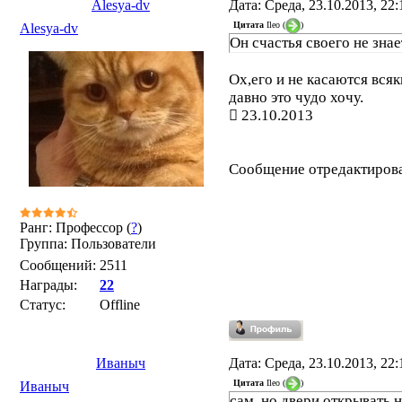
Alesya-dv
Дата: Среда, 23.10.2013, 22
Цитата
Ileo
(
)
Alesya-dv
Он счастья своего не знае
Ох,его и не касаются всяк
давно это чудо хочу.
23.10.2013
Сообщение отредактиров
Ранг: Профессор (
?
)
Группа: Пользователи
Сообщений:
2511
Награды:
22
Статус:
Offline
Иваныч
Дата: Среда, 23.10.2013, 22
Цитата
Ileo
(
)
Иваныч
сам, но двери открывать не