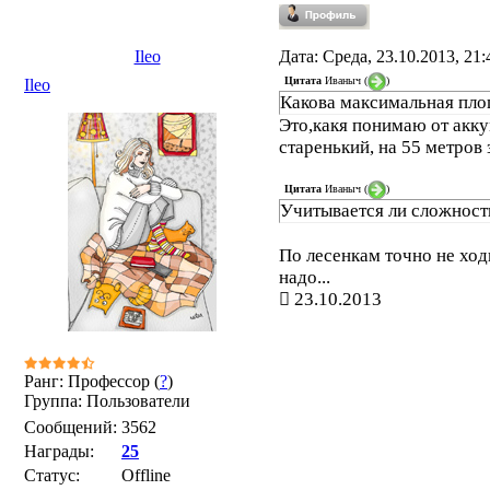
Ileo
Дата: Среда, 23.10.2013, 21
Цитата
Иваныч
(
)
Ileo
Какова максимальная пл
Это,какя понимаю от акку
старенький, на 55 метров 
Цитата
Иваныч
(
)
Учитывается ли сложност
По лесенкам точно не ход
надо...
23.10.2013
Ранг: Профессор (
?
)
Группа: Пользователи
Сообщений:
3562
Награды:
25
Статус:
Offline