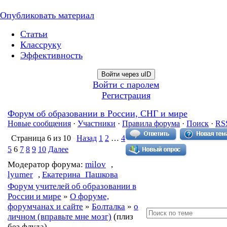
Опубликовать материал
Статьи
Классруку
Эффективность
Войти через uID
Войти с паролем
Регистрация
Форум об образовании в России, СНГ и мире
Новые сообщения
·
Участники
·
Правила форума
·
Поиск
·
RS
Страница
6
из
10
Назад
1
2
…
4
5
6
7
8
9
10
Далее
Модератор форума:
milov
,
lyumer
,
Екатерина_Пашкова
Форум учителей об образовании в
России и мире
»
О форуме,
форумчанах и сайте
»
Болталка
»
о
личном (вправьте мне мозг)
(плиз
без флуда)