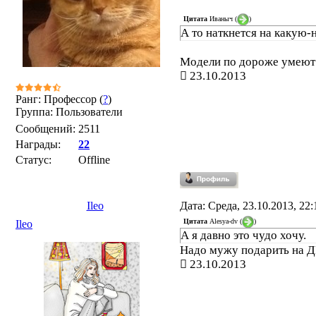
Цитата
Иваныч
(
)
А то наткнется на какую-
Модели по дороже умеют у
23.10.2013
Ранг: Профессор (
?
)
Группа: Пользователи
Сообщений:
2511
Награды:
22
Статус:
Offline
Ileo
Дата: Среда, 23.10.2013, 22
Цитата
Alesya-dv
(
)
Ileo
А я давно это чудо хочу.
Надо мужу подарить на Д
23.10.2013