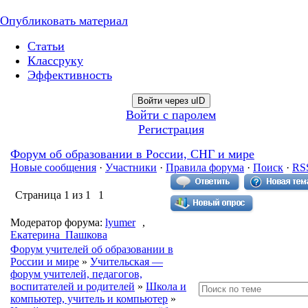
Опубликовать материал
Статьи
Классруку
Эффективность
Войти через uID
Войти с паролем
Регистрация
Форум об образовании в России, СНГ и мире
Новые сообщения
·
Участники
·
Правила форума
·
Поиск
·
RS
Страница
1
из
1
1
Модератор форума:
lyumer
,
Екатерина_Пашкова
Форум учителей об образовании в
России и мире
»
Учительская —
форум учителей, педагогов,
воспитателей и родителей
»
Школа и
компьютер, учитель и компьютер
»