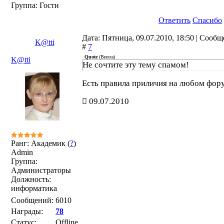
Группа: Гости
Ответить
Спасибо
Дата: Пятница, 09.07.2010, 18:50 | Сооб
K@tti
#
7
Quote
(
Виола
)
K@tti
Не сочтите эту тему спамом!
Есть правила приличия на любом фор
09.07.2010
Ранг: Академик (
?
)
Admin
Группа:
Администраторы
Должность:
информатика
Сообщений:
6010
Награды:
78
Статус:
Offline