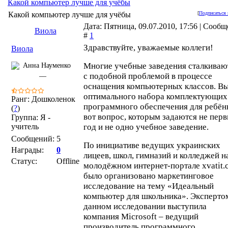
Какой компьютер лучше для учёбы
Какой компьютер лучше для учёбы
[
Подписаться 
Дата: Пятница, 09.07.2010, 17:56 | Сооб
Виола
#
1
Здравствуйте, уважаемые коллеги!
Виола
Многие учебные заведения сталкиваю
с подобной проблемой в процессе
оснащения компьютерных классов. В
оптимального набора комплектующих
Ранг: Дошколенок
программного обеспечения для ребён
(
?
)
вот вопрос, которым задаются не пер
Группа: Я -
учитель
год и не одно учебное заведение.
Сообщений:
5
По инициативе ведущих украинских
Награды:
0
лицеев, школ, гимназий и колледжей н
Статус:
Offline
молодёжном интернет-портале xvatit.
было организовано маркетинговое
исследование на тему «Идеальный
компьютер для школьника». Эксперто
данном исследовании выступила
компания Microsoft – ведущий
производитель программного