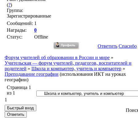
(
?
)
Группа:
Зарегистрированные
Сообщений:
1
Награды:
0
Статус:
Offline
Ответить
Спасибо
Форум учителей об образовании в России и мире
»
Учительская — форум учителей, педагогов, воспитателей и
родителей
»
Школа и компьютер, учитель и компьютер
»
Преподавание географии
(использования ИКТ на уроках
географии)
Страница
1
из
1
1
Поис