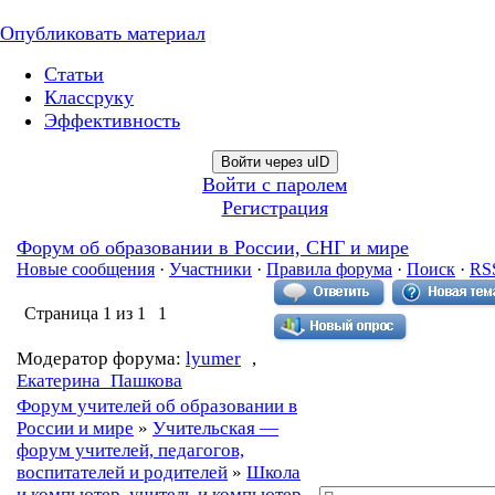
Опубликовать материал
Статьи
Классруку
Эффективность
Войти через uID
Войти с паролем
Регистрация
Форум об образовании в России, СНГ и мире
Новые сообщения
·
Участники
·
Правила форума
·
Поиск
·
RS
Страница
1
из
1
1
Модератор форума:
lyumer
,
Екатерина_Пашкова
Форум учителей об образовании в
России и мире
»
Учительская —
форум учителей, педагогов,
воспитателей и родителей
»
Школа
и компьютер, учитель и компьютер