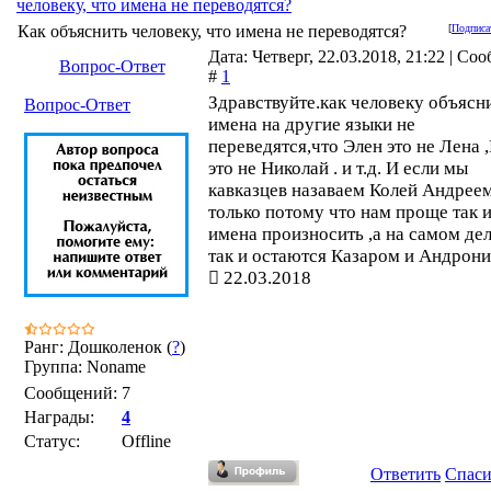
человеку, что имена не переводятся?
Как объяснить человеку, что имена не переводятся?
[
Подписа
Дата: Четверг, 22.03.2018, 21:22 | Со
Вопрос-Ответ
#
1
Здравствуйте.как человеку объясн
Вопрос-Ответ
имена на другие языки не
переведятся,что Элен это не Лена 
это не Николай . и т.д. И если мы
кавказцев назаваем Колей Андреем
только потому что нам проще так 
имена произносить ,а на самом де
так и остаются Казаром и Андрони
22.03.2018
Ранг: Дошколенок (
?
)
Группа: Noname
Сообщений:
7
Награды:
4
Статус:
Offline
Ответить
Спас