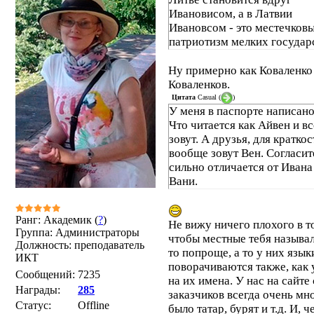
Ивановисом, а в Латвии
Ивановсом - это местечков
патриотизм мелких государ
Ну примерно как Коваленко 
Коваленков.
Цитата
Casual
(
)
У меня в паспорте написано
Что читается как Айвен и вс
зовут. А друзья, для краткос
вообще зовут Вен. Согласит
сильно отличается от Ивана
Вани.
Ранг: Академик (
?
)
Не вижу ничего плохого в т
Группа: Администраторы
чтобы местные тебя называл
Должность: преподаватель
то попроще, а то у них язык
ИКТ
поворачиваются также, как у
Сообщений:
7235
на их имена. У нас на сайте
Награды:
285
заказчиков всегда очень мн
Статус:
Offline
было татар, бурят и т.д. И, ч