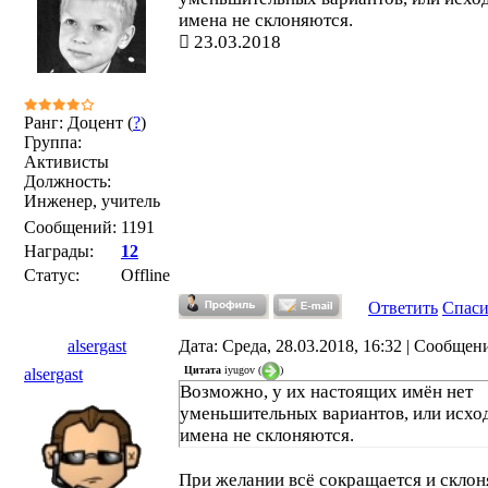
имена не склоняются.
23.03.2018
Ранг: Доцент (
?
)
Группа:
Активисты
Должность:
Инженер, учитель
Сообщений:
1191
Награды:
12
Статус:
Offline
Ответить
Спас
alsergast
Дата: Среда, 28.03.2018, 16:32 | Сообщен
Цитата
iyugov
(
)
alsergast
Возможно, у их настоящих имён нет
уменьшительных вариантов, или исхо
имена не склоняются.
При желании всё сокращается и склон