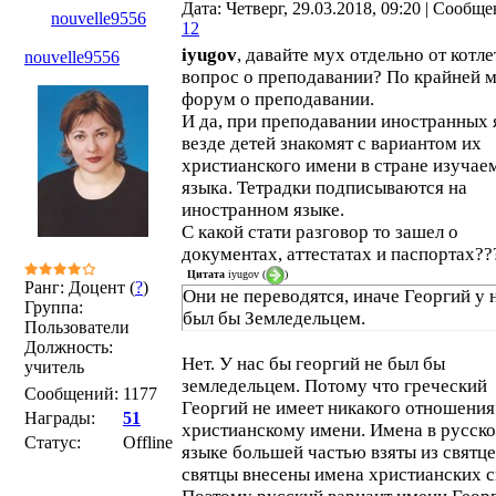
Дата: Четверг, 29.03.2018, 09:20 | Сообще
nouvelle9556
12
iyugov
, давайте мух отдельно от котле
nouvelle9556
вопрос о преподавании? По крайней м
форум о преподавании.
И да, при преподавании иностранных 
везде детей знакомят с вариантом их
христианского имени в стране изучае
языка. Тетрадки подписываются на
иностранном языке.
С какой стати разговор то зашел о
документах, аттестатах и паспортах??
Цитата
iyugov
(
)
Ранг: Доцент (
?
)
Они не переводятся, иначе Георгий у 
Группа:
был бы Земледельцем.
Пользователи
Должность:
Нет. У нас бы георгий не был бы
учитель
земледельцем. Потому что греческий
Сообщений:
1177
Георгий не имеет никакого отношения
Награды:
51
христианскому имени. Имена в русск
Статус:
Offline
языке большей частью взяты из святце
святцы внесены имена христианских с