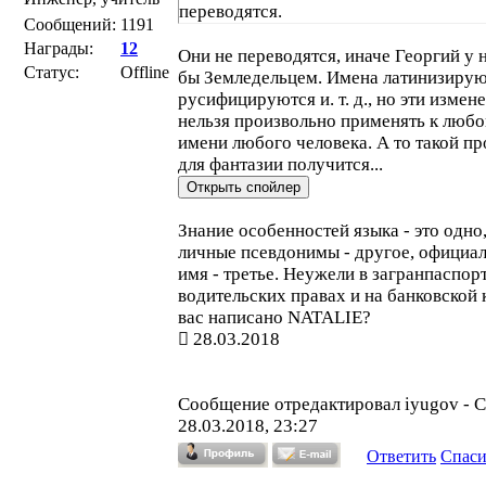
переводятся.
Сообщений:
1191
Награды:
12
Они не переводятся, иначе Георгий у 
Статус:
Offline
бы Земледельцем. Имена латинизирую
русифицируются и. т. д., но эти измен
нельзя произвольно применять к люб
имени любого человека. А то такой пр
для фантазии получится...
Знание особенностей языка - это одно
личные псевдонимы - другое, официа
имя - третье. Неужели в загранпаспорт
водительских правах и на банковской 
вас написано NATALIE?
28.03.2018
Сообщение отредактировал
iyugov
-
С
28.03.2018, 23:27
Ответить
Спас