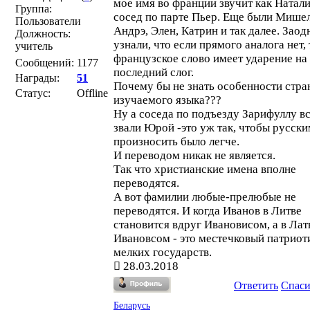
мое имя во франции звучит как Натал
Группа:
сосед по парте Пьер. Еще были Мишел
Пользователи
Андрэ, Элен, Катрин и так далее. Заод
Должность:
узнали, что если прямого аналога нет, 
учитель
французское слово имеет ударение на
Сообщений:
1177
последний слог.
Награды:
51
Почему бы не знать особенности стра
Статус:
Offline
изучаемого языка???
Ну а соседа по подъезду Зарифуллу в
звали Юрой -это уж так, чтобы русск
произносить было легче.
И переводом никак не является.
Так что христианские имена вполне
переводятся.
А вот фамилии любые-прелюбые не
переводятся. И когда Иванов в Литве
становится вдруг Ивановисом, а в Лат
Ивановсом - это местечковый патриот
мелких государств.
28.03.2018
Ответить
Спас
Беларусь