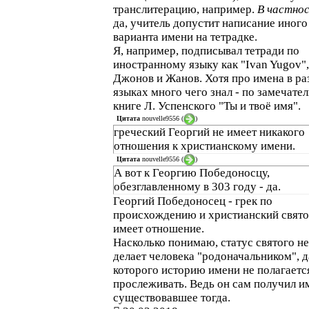
транслитерацию, например.
В частно
да, учитель допустит написание иного
варианта имени на тетрадке.
Я, например, подписывал тетради по
иностранному языку как "Ivan Yugov",
Джонов и Жанов. Хотя про имена в р
языках много чего знал - по замечате
книге Л. Успенского "Ты и твоё имя".
Цитата
nouvelle9556
(
)
греческий Георгий не имеет никакого
отношения к христианскому имени.
Цитата
nouvelle9556
(
)
А вот к Георгию Победоносцу,
обезглавленному в 303 году - да.
Георгий Победоносец - грек по
происхождению и христианский свято
имеет отношение.
Насколько понимаю, статус святого не
делает человека "родоначальником", 
которого историю имени не полагаетс
прослеживать. Ведь он сам получил и
существовавшее тогда.