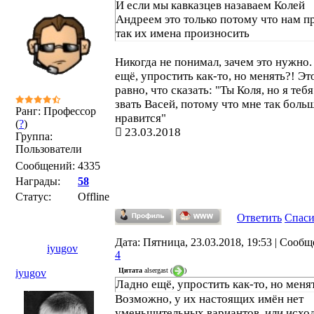
И если мы кавказцев назаваем Колей
Андреем это только потому что нам 
так их имена произносить
Никогда не понимал, зачем это нужно
ещё, упростить как-то, но менять?! Эт
равно, что сказать: "Ты Коля, но я теб
звать Васей, потому что мне так боль
Ранг: Профессор
нравится"
(
?
)
23.03.2018
Группа:
Пользователи
Сообщений:
4335
Награды:
58
Статус:
Offline
Ответить
Спас
Дата: Пятница, 23.03.2018, 19:53 | Сообщ
iyugov
4
Цитата
alsergast
(
)
iyugov
Ладно ещё, упростить как-то, но меня
Возможно, у их настоящих имён нет
уменьшительных вариантов, или исхо