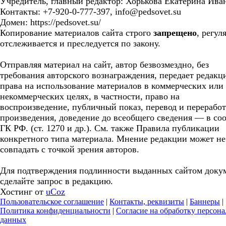
Учредитель, главный редактор: Хорькова Екатерина Ива
Контакты: +7-920-0-777-397, info@pedsovet.su
Домен: https://pedsovet.su/
Копирование материалов сайта строго
запрещено
, регул
отслеживается и преследуется по закону.
Отправляя материал на сайт, автор безвозмездно, без
требования авторского вознаграждения, передает редакц
права на использование материалов в коммерческих или
некоммерческих целях, в частности, право на
воспроизведение, публичный показ, перевод и перерабо
произведения, доведение до всеобщего сведения — в соо
ГК РФ. (ст. 1270 и др.). См. также Правила публикации
конкретного типа материала. Мнение редакции может не
совпадать с точкой зрения авторов.
Для подтверждения подлинности выданных сайтом доку
сделайте запрос в редакцию.
Хостинг от
uCoz
Пользовательское соглашение
|
Контакты, реквизиты
|
Баннеры
|
Политика конфиденциальности
|
Согласие на обработку персон
данных