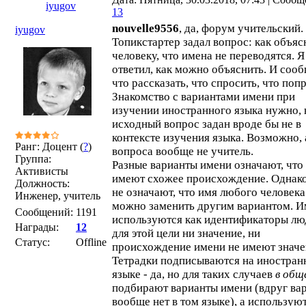
iyugov
13
nouvelle9556
, да, форум учительский.
iyugov
Топикстартер задал вопрос: как объяс
человеку, что имена не переводятся. Я
ответил, как можно объяснить. И соо
что рассказать, что спросить, что поп
Знакомство с вариантами имени при
изучении иностранного языка нужно, 
исходный вопрос задан вроде бы не в
контексте изучения языка. Возможно, 
Ранг: Доцент (
?
)
вопроса вообще не учитель.
Группа:
Разные варианты имени означают, что
Активисты
имеют схожее происхождение. Однак
Должность:
не означают, что имя любого человека
Инженер, учитель
можно заменить другим вариантом. И
Сообщений:
1191
используются как идентификаторы люд
Награды:
12
для этой цели ни значение, ни
Статус:
Offline
происхождение имени не имеют значе
Тетрадки подписываются на иностран
языке - да, но для таких случаев
в общ
подбирают варианты имени (вдруг ва
вообще нет в том языке), а использую