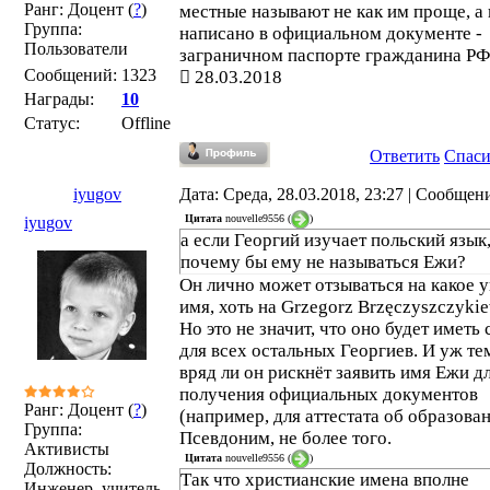
Ранг: Доцент (
?
)
местные называют не как им проще, а 
Группа:
написано в официальном документе -
Пользователи
заграничном паспорте гражданина РФ
Сообщений:
1323
28.03.2018
Награды:
10
Статус:
Offline
Ответить
Спас
iyugov
Дата: Среда, 28.03.2018, 23:27 | Сообщен
Цитата
nouvelle9556
(
)
iyugov
а если Георгий изучает польский язык
почему бы ему не называться Ежи?
Он лично может отзываться на какое 
имя, хоть на Grzegorz Brzęczyszczykie
Но это не значит, что оно будет иметь 
для всех остальных Георгиев. И уж те
вряд ли он рискнёт заявить имя Ежи д
получения официальных документов
Ранг: Доцент (
?
)
(например, для аттестата об образован
Группа:
Псевдоним, не более того.
Активисты
Цитата
nouvelle9556
(
)
Должность:
Так что христианские имена вполне
Инженер, учитель