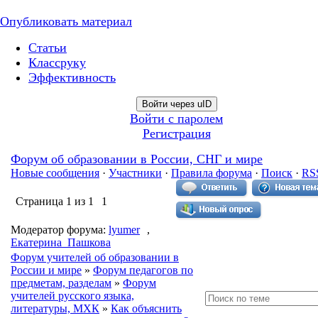
Опубликовать материал
Статьи
Классруку
Эффективность
Войти через uID
Войти с паролем
Регистрация
Форум об образовании в России, СНГ и мире
Новые сообщения
·
Участники
·
Правила форума
·
Поиск
·
RS
Страница
1
из
1
1
Модератор форума:
lyumer
,
Екатерина_Пашкова
Форум учителей об образовании в
России и мире
»
Форум педагогов по
предметам, разделам
»
Форум
учителей русского языка,
литературы, МХК
»
Как объяснить