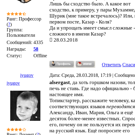
Лишь бы сходство было. А какое вот
сходство, к примеру, у пары Мухамме
Шурик (мне такое встречалось)? Или, 
Ранг: Профессор
первом посте, Казар - Коля?
(
?
)
Да и упрощать имеет смысл сложные -
Группа:
сложного в имени Казар?
Пользователи
28.03.2018
Сообщений:
4335
Награды:
58
Статус:
Offline
Ответить
Спас
iyugov
Дата: Среда, 28.03.2018, 17:19 | Сообщен
alsergast
, да хоть горшком назови, тол
iyugov
печь не ставь. Где надо официально - 
настоящее имя.
Топикстартер, расскажите человеку, ка
соответствующих языков
переводятся
Александр, Иван, Мария, Ольга и ещё
десяток более-менее известных. Спро
его, почему он не пользуется их пере
на русский язык. Ещё попросите его
Ранг: Доцент (
?
)