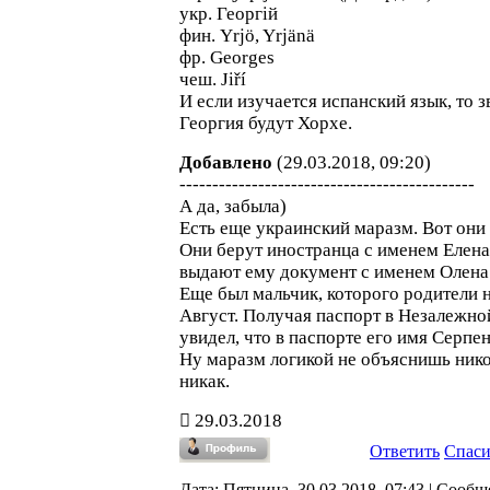
укр. Георгій
фин. Yrjö, Yrjänä
фр. Georges
чеш. Jiří
И если изучается испанский язык, то з
Георгия будут Хорхе.
Добавлено
(29.03.2018, 09:20)
---------------------------------------------
А да, забыла)
Есть еще украинский маразм. Вот они 
Они берут иностранца с именем Елена
выдают ему документ с именем Олена.
Еще был мальчик, которого родители 
Август. Получая паспорт в Незалежно
увидел, что в паспорте его имя Серпен
Ну маразм логикой не объяснишь ник
никак.
29.03.2018
Ответить
Спас
Дата: Пятница, 30.03.2018, 07:43 | Сообщ