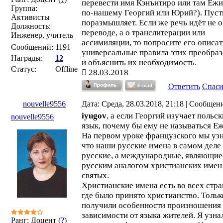
перевести имя Кэнъитиро или там Ежи
Группа:
по-нашему Георгий или Юрий?). Пуст
Активисты
поразмышляет. Если же речь идёт не о
Должность:
переводе, а о транслитерации или
Инженер, учитель
ассимиляции, то попросите его описат
Сообщений:
1191
универсальные правила этих преобра
Награды:
12
и объяснить их необходимость.
Статус:
Offline
28.03.2018
Ответить
Спас
nouvelle9556
Дата: Среда, 28.03.2018, 21:18 | Сообщен
iyugov
, а если Георгий изучает польс
nouvelle9556
язык, почему бы ему не называться Е
На первом уроке французского мы узн
что наши русские имена в самом деле
русские, а международные, являющие
русским аналогом христианских имен
святых.
Христианские имена есть во всех стра
где было принято христианство. Тольк
получили особенности произношения 
зависимости от языка жителей. Я узнал
Ранг: Доцент (
?
)