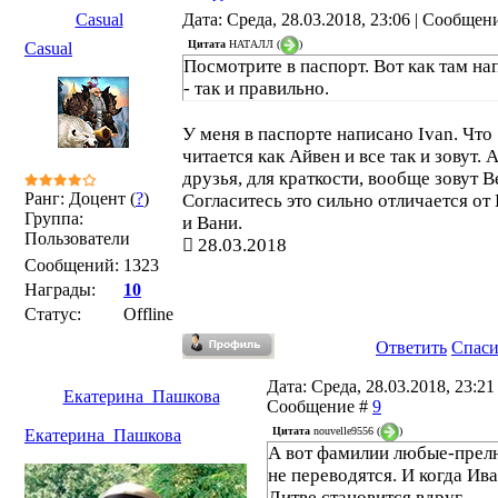
Casual
Дата: Среда, 28.03.2018, 23:06 | Сообщен
Цитата
НАТАЛЛ
(
)
Casual
Посмотрите в паспорт. Вот как там на
- так и правильно.
У меня в паспорте написано Ivan. Что
читается как Айвен и все так и зовут. 
друзья, для краткости, вообще зовут В
Ранг: Доцент (
?
)
Согласитесь это сильно отличается от
Группа:
и Вани.
Пользователи
28.03.2018
Сообщений:
1323
Награды:
10
Статус:
Offline
Ответить
Спас
Дата: Среда, 28.03.2018, 23:21 
Екатерина_Пашкова
Сообщение #
9
Цитата
nouvelle9556
(
)
Екатерина_Пашкова
А вот фамилии любые-пре
не переводятся. И когда Ива
Литве становится вдруг