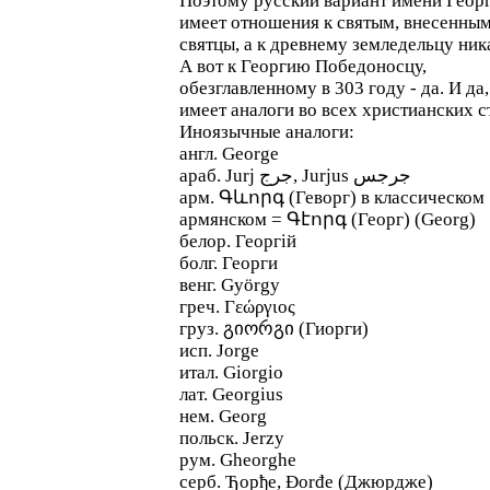
Поэтому русский вариант имени Геор
имеет отношения к святым, внесенным
святцы, а к древнему земледельцу ник
А вот к Георгию Победоносцу,
обезглавленному в 303 году - да. И да
имеет аналоги во всех христианских с
Иноязычные аналоги:
англ. George
арм. Գևորգ (Геворг) в классическом
армянском = Գէորգ (Георг) (Georg)
белор. Георгiй
болг. Георги
венг. György
греч. Γεώργιος
груз. გიორგი (Гиорги)
исп. Jorge
итал. Giorgio
лат. Georgius
нем. Georg
польск. Jerzy
рум. Gheorghe
серб. Ђорђе, Đorđe (Джюрдже)