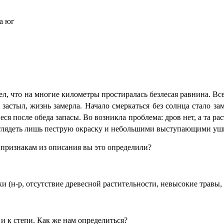
а юг
л, что на
многие километры простиралась безлесая равнина. Все
застыл, жизнь замерла. Начало смеркаться без солнца стало за
еся после обеда запасы. Во возникла проблема: дров нет, а та р
зглядеть лишь пеструю окраску и небольшими выступающими уш
 признакам из описания вы это определили?
и (н-р, отсутствие древесной растительности, невысокие травы
 и к степи. Как же нам определиться?