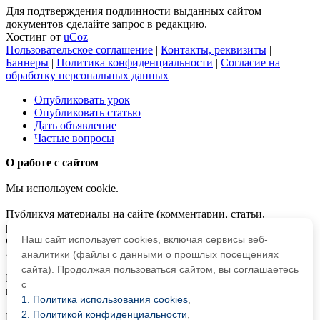
Для подтверждения подлинности выданных сайтом
документов сделайте запрос в редакцию.
Хостинг от
uCoz
Пользовательское соглашение
|
Контакты, реквизиты
|
Баннеры
|
Политика конфиденциальности
|
Согласие на
обработку персональных данных
Опубликовать урок
Опубликовать статью
Дать объявление
Частые вопросы
О работе с сайтом
Мы используем cookie.
Публикуя материалы на сайте (комментарии, статьи,
разработки и др.), пользователи берут на себя всю
ответственность за содержание материалов и разрешение
Наш сайт использует cookies, включая сервисы веб-
любых спорных вопросов с третьми лицами.
аналитики (файлы с данными о прошлых посещениях
сайта). Продолжая пользоваться сайтом, вы соглашаетесь
При этом редакция сайта готова оказывать всяческую
с
поддержку как в публикации, так и других вопросах.
1. Политика использования cookies
,
2. Политикой конфиденциальности
,
Если вы обнаружили, что на нашем сайте незаконно