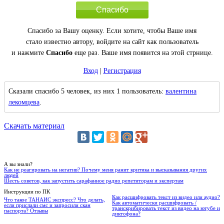
Спасибо
Спасибо за Вашу оценку. Если хотите, чтобы Ваше имя
стало известно автору, войдите на сайт как пользователь
и нажмите
Спасибо
еще раз. Ваше имя появится на этой стрнице.
Вход
|
Регистрация
Сказали спасибо 5 человек, из них 1 пользователь:
валентина
лекомцева
.
Скачать материал
А вы знали?
Как не реагировать на негатив? Почему меня ранит критика и высказывания других
людей
Шесть советов, как запустить сарафанное радио репетиторам и экспертам
Инструкции по ПК
Как расшифровать текст из видео или аудио?
Что такое ТАНАИС экспресс? Что делать,
Как автоматически расшифровать /
если прислали смс и запросили скан
транскрибировать текст из видео на ютубе и
паспорта? Отзывы
диктофона?