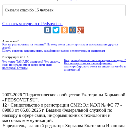
Сказали спасибо 15 человек.
Скачать материал с Pedsovet.su
А вы знали?
Как не реагировать на негатив? Почему меня ранит критика и высказывания других
людей
Шесть советов, как запустить сарафанное радио репетиторам и экспертам
Инструкции по ПК
Как расшифровать текст из видео или аудио?
Что такое ТАНАИС экспресс? Что делать,
Как автоматически расшифровать /
если прислали смс и запросили скан
транскрибировать текст из видео на ютубе и
паспорта? Отзывы
диктофона?
2007-2026 "Педагогическое сообщество Екатерины Хорьковой
- PEDSOVET.SU".
12+
Свидетельство о регистрации СМИ: Эл №ЭЛ № ФС 77 -
89883 от 05.08.2025 г. Выдано Федеральной службой по
надзору в сфере связи, информационных технологий и
массовых коммуникаций.
Учредитель, главный редактор: Хорькова Екатерина Ивановна