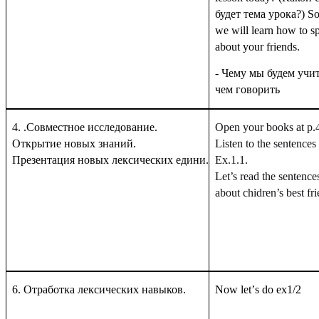
будет тема урока?)
So
we will learn how to s
about your friends.
- Чему мы будем учит
чем говорить
4. .Совместное исследование.
Open your books at p.4
Открытие новых знаний.
Listen to the sentences 
Презентация новых лексических едини.
Ex.1.1.
Let’s read the sentence
about chidren’s best fri
6. Отработка лексических навыков.
Now
let
’
s
do
ex
1/2