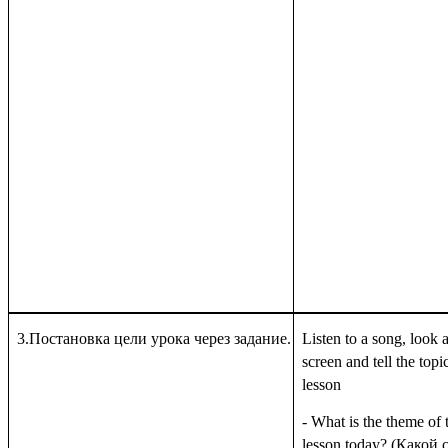
3.Постановка цели урока через задание.
Listen to a song, look a
screen and tell the topi
lesson
- What is the theme of 
lesson today?
(Какой 