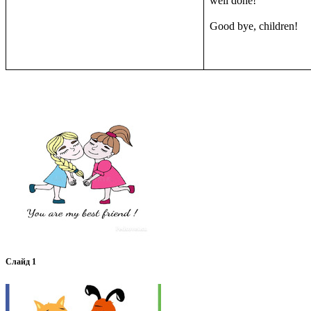
well done!
Good bye, children!
Слайд 1