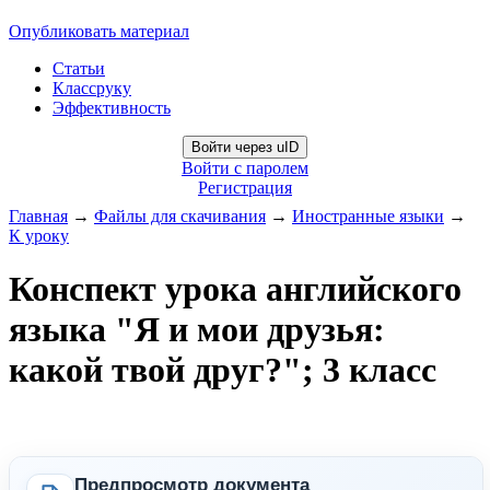
Опубликовать материал
Статьи
Классруку
Эффективность
Войти через uID
Войти с паролем
Регистрация
Главная
→
Файлы для скачивания
→
Иностранные языки
→
К уроку
Конспект урока английского
языка "Я и мои друзья:
какой твой друг?"; 3 класс
Предпросмотр документа