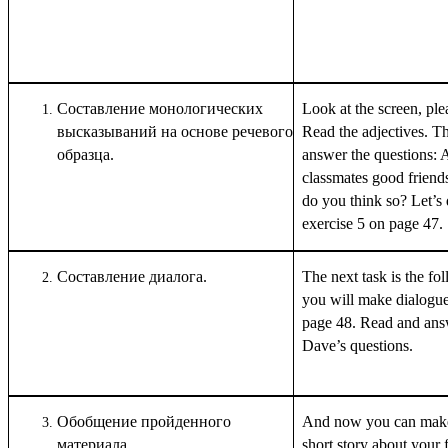
Составление монологических
Look at the screen, ple
высказываний на основе речевого
Read the adjectives. T
образца.
answer the questions: 
classmates good frien
do you think so? Let’s
exercise 5 on page 47.
Составление диалога.
The
next
task
is
the
fo
you will make dialogue
page 48. Read and ans
Dave’s questions.
Обобщение пройденного
And now you can mak
материала.
short story about your f